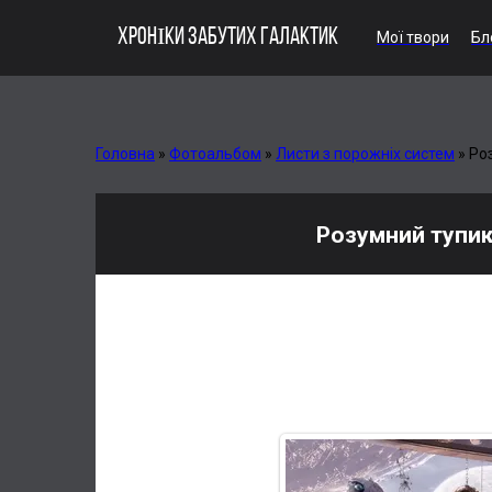
ХРОНІКИ ЗАБУТИХ ГАЛАКТИК
Мої твори
Бл
Головна
»
Фотоальбом
»
Листи з порожніх систем
»
Роз
Розумний тупик 
У «Розумному тупику та вакуумі» космічний архів пер
посміхається, екрани вже мовчать, а дівчата й неземн
просто черговий збій підтримки. Світлі відтінки, 3
тиші, де навіть чат здався першим, а Всесвіт чемно
«оновити» знов.