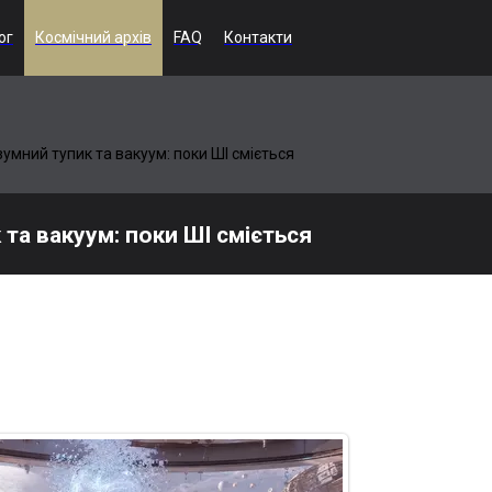
ог
Космічний архів
FAQ
Контакти
умний тупик та вакуум: поки ШІ сміється
та вакуум: поки ШІ сміється
етворюється на розкішну сцену після останнього жарту ШІ. Гологр
і істоти з іронічним спокоєм дивляться на технічний апокаліпсис, н
D-блиск, холодний космос і чорний гумор створюють атмосферу кр
 вдав, що так і планувалося від початку. І, звісно, ніхто не на