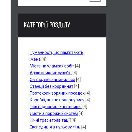
КАТЕГОРІЇ РОЗДІЛУ
Туманності, що пам’ятають
імена
[4]
Міста на уламках орбіт
[4]
Архів зниклих сузір’їв
[4]
Світло, яке запізнилося
[4]
Станції без координат
[4]
Протоколи зоряних посадок
[4]
Кораблі, що не повернулися
[4]
Пил наднових і канцелярія
[4]
Листи з порожніх систем
[4]
Нічні траси гравітації
[4]
Експедиція в нульову тінь
[4]