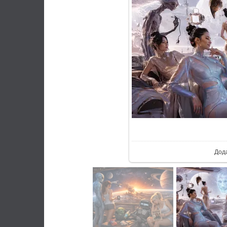
У реал
Дод