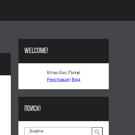
WELCOME!
Вітаю Вас
,
Гість
!
Реєстрація
|
Вхід
ама ще
іби це
асивої
тиснув
ПОИСК!