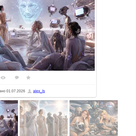
44
0
5.0
ьному розмірі
1600x900
/ 166.9Kb
ано
01.07.2026
alex_Is