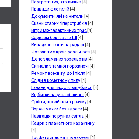
Портрети тих, хто вижив
[4]
Привиди флотилій
[4]
Документи, які не читали
[4]
Скани старих гіперстрибків
[4]
Вітри міжгалактичних трас
[4]
Сарказм бортового ШІ
[4]
Випадкові світи на радарі
[4]
Фотозвіти з краю реальності
[4]
Депо зламаних зорельотів
[4]
Сигнали з темної порожнечі
[4]
Ремонт всесвіту: до і після
[4]
Сліди в кометному пилу
[4]
Гавань для тих, хто загубився
[4]
Відбитки часу на обшивці
[4]
Орбіти, що зійшли з розуму
[4]
Зоряні маяки без адреси
[4]
Навігація по руїнах світла
[4]
Кадри з планетного карантину
[4]
Трофеї дипломатії в вакуумі
[4]