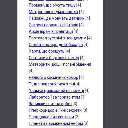
Промені, що ріжуть тишу
[4]
Метрополії в туманностях
[4]
Пейзажі, де мовчать датчики
[4]
Патрулі порожніх секторів
[4]
Архів шрамів гравітації
[4]
Протокол зустрічі з невідомим
[4]
Сцени з астероїдних базарів
[4]
Карти, що брешуть
[4]
Світлини з бортових камер
[4]
Метеоритні дощі і погані рішення
[4]
Релікти з космічних комор
[4]
Ті, що повернулися з тіні
[4]
Уламки цивілізацій на полиці
[4]
Лабораторії за горизонтом
[3]
Залишки свят на орбіті
[3]
Гіперкоридори і їхні секрети
[3]
Парадоксальні світанки
[3]
Планети з вимкненим небом
[3]