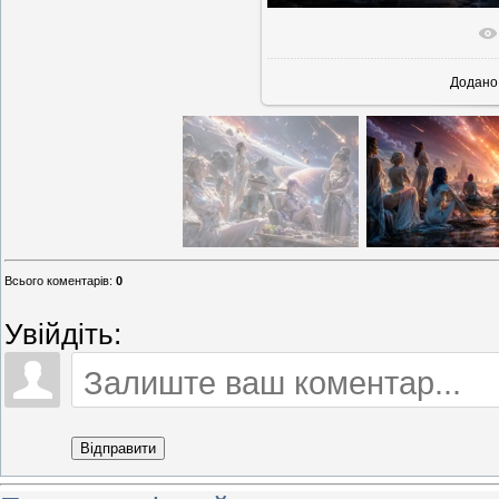
У реально
Додано
Всього коментарів
:
0
Увійдіть:
Відправити