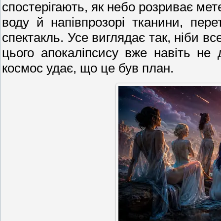
спостерігають, як небо розриває мет
воду й напівпрозорі тканини, пе
спектакль. Усе виглядає так, ніби вс
цього апокаліпсису вже навіть не 
космос удає, що це був план.