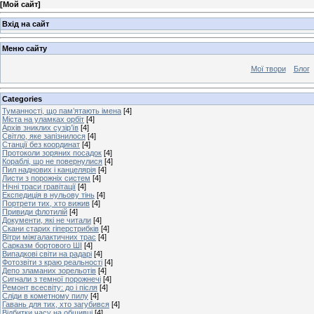
[
Мой сайт
]
Вхід на сайт
Меню сайту
Мої твори
Блог
Categories
Туманності, що пам’ятають імена
[4]
Міста на уламках орбіт
[4]
Архів зниклих сузір’їв
[4]
Світло, яке запізнилося
[4]
Станції без координат
[4]
Протоколи зоряних посадок
[4]
Кораблі, що не повернулися
[4]
Пил наднових і канцелярія
[4]
Листи з порожніх систем
[4]
Нічні траси гравітації
[4]
Експедиція в нульову тінь
[4]
Портрети тих, хто вижив
[4]
Привиди флотилій
[4]
Документи, які не читали
[4]
Скани старих гіперстрибків
[4]
Вітри міжгалактичних трас
[4]
Сарказм бортового ШІ
[4]
Випадкові світи на радарі
[4]
Фотозвіти з краю реальності
[4]
Депо зламаних зорельотів
[4]
Сигнали з темної порожнечі
[4]
Ремонт всесвіту: до і після
[4]
Сліди в кометному пилу
[4]
Гавань для тих, хто загубився
[4]
Відбитки часу на обшивці
[4]