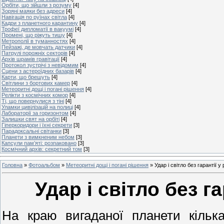
Орбіти, що зійшли з розуму
[4]
Зоряні маяки без адреси
[4]
Навігація по руїнах світла
[4]
Кадри з планетного карантину
[4]
Трофеї дипломатії в вакуумі
[4]
Промені, що ріжуть тишу
[4]
Метрополії в туманностях
[4]
Пейзажі, де мовчать датчики
[4]
Патрулі порожніх секторів
[4]
Архів шрамів гравітації
[4]
Протокол зустрічі з невідомим
[4]
Сцени з астероїдних базарів
[4]
Карти, що брешуть
[4]
Світлини з бортових камер
[4]
Метеоритні дощі і погані рішення
[4]
Релікти з космічних комор
[4]
Ті, що повернулися з тіні
[4]
Уламки цивілізацій на полиці
[4]
Лабораторії за горизонтом
[4]
Залишки свят на орбіті
[4]
Гіперкоридори і їхні секрети
[3]
Парадоксальні світанки
[3]
Планети з вимкненим небом
[3]
Капсули пам’яті: розпаковано
[3]
Космічний архів: секретний том
[3]
Головна
»
Фотоальбом
»
Метеоритні дощі і погані рішення
»
Удар і світло без гарантії у
Удар і світло без г
На краю вигаданої планети кілька