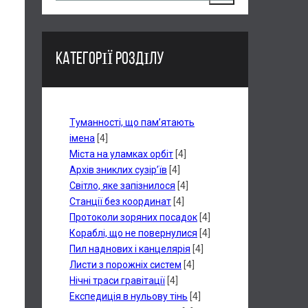
КАТЕГОРІЇ РОЗДІЛУ
Туманності, що пам’ятають
імена
[4]
Міста на уламках орбіт
[4]
Архів зниклих сузір’їв
[4]
Світло, яке запізнилося
[4]
Станції без координат
[4]
Протоколи зоряних посадок
[4]
Кораблі, що не повернулися
[4]
Пил наднових і канцелярія
[4]
Листи з порожніх систем
[4]
Нічні траси гравітації
[4]
Експедиція в нульову тінь
[4]