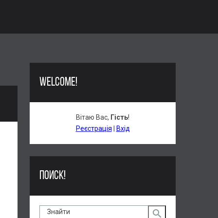
WELCOME!
Вітаю Вас
,
Гість
!
Реєстрація
|
Вхід
нетних
 давно
тра. У
іється
ПОИСК!