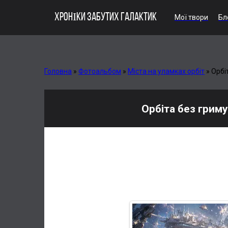
ХРОНІКИ ЗАБУТИХ ГАЛАКТИК
Мої твори
Бл
Головна
»
Фотоальбом
»
Міста на уламках орбіт
»
Орбі
Орбіта без гриму
У «Містах на уламках орбіт» героїзм виглядає не як 
свідків і світлих руїн колишньої величі. Дівчата й н
полетів у вакуум. Тут красу підсвічує катастрофа, са
цьому архіві навіть уламки мають позу, а виживання —
тихо.