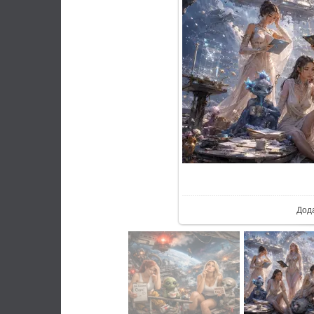
У реал
Дод