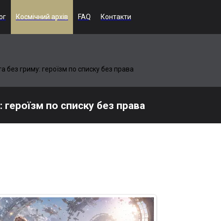
ог
Космічний архів
FAQ
Контакти
та без гриму: героїзм по списку без права
: героїзм по списку без права
пафосний марш, а як втомлена зміна серед уламків станцій, інопла
еземні істоти тримаються гідно, ніби орбіта ще має план, хоча план
рказм замінює кисень, а бюрократичний звіт, звісно, почекає до зав
 форму для підпису. І це майже оптимізм. Майже, бо орбіта вже см