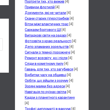
Портрети тих, хто вижив
[4]
Привиди флотилій
[4]
Документи, які не читали
[4]
Скани старих гіперстрибків
[4]
Вітри міжгалактичних трас
[4]
Сарказм бортового ШІ
[4]
Випадкові світи на радарі
[4]
Фотозвіти з краю реальності
[4]
Депо зламаних зорельотів
[4]
Сигнали з темної порожнечі
[4]
Ремонт всесвіту: до і після
[4]
Сліди в кометному пилу
[4]
Гавань для тих, хто загубився
[4]
Відбитки часу на обшивці
[4]
Орбіти, що зійшли з розуму
[4]
Зоряні маяки без адреси
[4]
Навігація по руїнах світла
[4]
Кадри з планетного карантину
[4]
Трофеї дипломатії в вакуумі
[4]