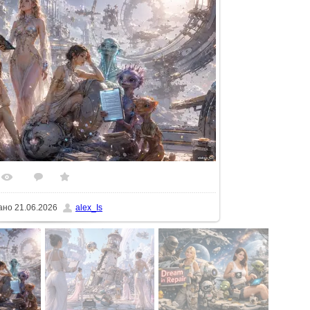
32
0
5.0
ьному розмірі
1600x900
/ 226.2Kb
ано
21.06.2026
alex_Is