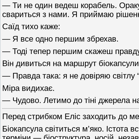
— Ти не один ведеш корабель. Оракул
свариться з нами. Я приймаю рішенн
Саїд тихо каже:
— Я все одно першим збрехав.
— Тоді тепер першим скажеш правду
Він дивиться на маршрут біокапсули
— Правда така: я не довіряю світлу “Р
Міра видихає.
— Чудово. Летимо до тіні джерела на
Перед стрибком Еліс заходить до ме
Біокапсула світиться м’яко. Істота вс
терміни — біоструктура, носій, неза