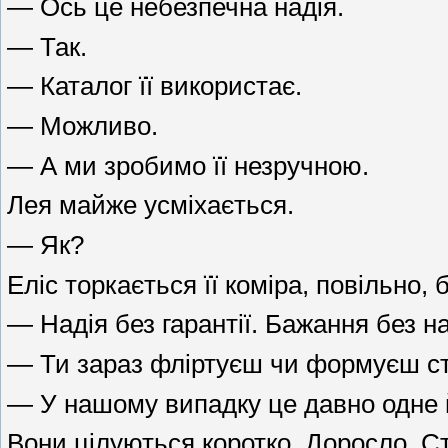
— Ось це небезпечна надія.
— Так.
— Каталог її використає.
— Можливо.
— А ми зробимо її незручною.
Лея майже усміхається.
— Як?
Еліс торкається її коміра, повільно, б
— Надія без гарантії. Бажання без 
— Ти зараз фліртуєш чи формуєш ст
— У нашому випадку це давно одне 
Вони цілуються коротко. Доросло. С