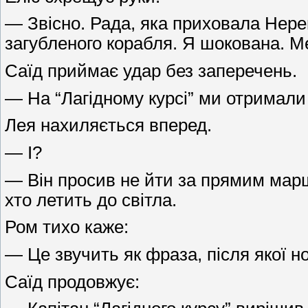
— Звісно. Рада, яка приховала Нере
загубленого корабля. Я шокована. М
Саїд приймає удар без заперечень.
— На “Лагідному курсі” ми отримали с
Лея нахиляється вперед.
— І?
— Він просив не йти за прямим марш
хто летить до світла.
Ром тихо каже:
— Це звучить як фраза, після якої 
Саїд продовжує: