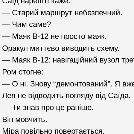
Саїд нарешті каже:
— Старий маршрут небезпечний.
— Чим саме?
— Маяк В-12 не просто маяк.
Оракул миттєво виводить схему.
— Маяк В-12: навігаційний вузол тре
Ром стогне:
— О ні. Знову “демонтований”. Я вже
Лея не відводить погляду від Саїда.
— Ти знав про це раніше.
Він мовчить.
Міра повільно повертається.