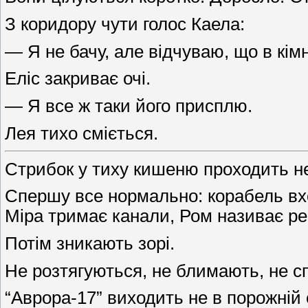
З коридору чути голос Каела:
— Я не бачу, але відчуваю, що в кім
Еліс закриває очі.
— Я все ж таки його присплю.
Лея тихо сміється.
Стрибок у тиху кишеню проходить н
Спершу все нормально: корабель вхо
Міра тримає канали, Ром називає реа
Потім зникають зорі.
Не розтягуються, не блимають, не 
“Аврора-17” виходить не в порожній 