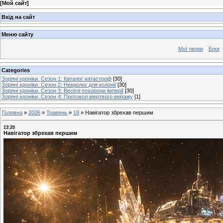
[
Мой сайт
]
Вхід на сайт
Меню сайту
Мої твори
Блог
Categories
Зоряні хроніки. Сезон 1: Каталог катастроф
[30]
Зоряні хроніки. Сезон 2: Некролог для колонії
[30]
Зоряні хроніки. Сезон 3: Веселі похорони імперії
[30]
Зоряні хроніки. Сезон 4: Протокол мертвого екіпажу
[1]
Головна
»
2026
»
Травень
»
18
»
Навігатор збрехав першим
13:20
Навігатор збрехав першим