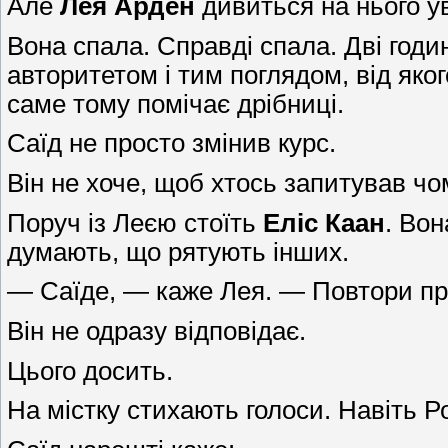
Але
Лея Арден
дивиться на нього у
Вона спала. Справді спала. Дві годи
авторитетом і тим поглядом, від яког
саме тому помічає дрібниці.
Саїд не просто змінив курс.
Він не хоче, щоб хтось запитував чо
Поруч із Леєю стоїть
Еліс Каан
. Вон
думають, що рятують інших.
— Саїде, — каже Лея. — Повтори пр
Він не одразу відповідає.
Цього досить.
На містку стихають голоси. Навіть Р