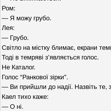
Ром:
— Я можу грубо.
Лея:
— Грубо.
Світло на містку блимає, екрани тем
Тоді в темряві з’являється голос.
Не Каталог.
Голос “Ранкової зірки”.
— Ви прийшли до надії. Назвіть те, 
Каел тихо каже:
— О ні.