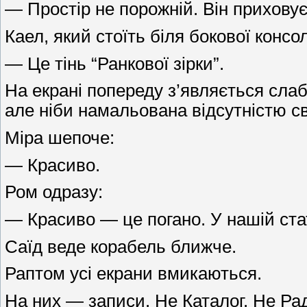
— Простір не порожній. Він приховує
Каел, який стоїть біля бокової консол
— Це тінь “Ранкової зірки”.
На екрані попереду з’являється слаб
але ніби намальована відсутністю св
Міра шепоче:
— Красиво.
Ром одразу:
— Красиво — це погано. У нашій ста
Саїд веде корабель ближче.
Раптом усі екрани вмикаються.
На них — записи. Не Каталог. Не Рада