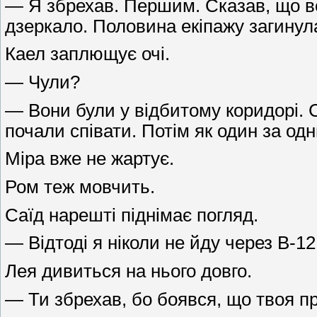
— Я збрехав. Першим. Сказав, що в
дзеркало. Половина екіпажу загинул
Каел заплющує очі.
— Чули?
— Вони були у відбитому коридорі. 
почали співати. Потім як один за од
Міра вже не жартує.
Ром теж мовчить.
Саїд нарешті піднімає погляд.
— Відтоді я ніколи не йду через В-12
Лея дивиться на нього довго.
— Ти збрехав, бо боявся, що твоя пр