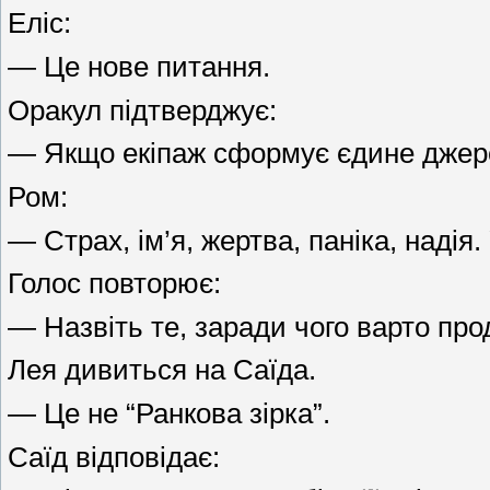
Еліс:
— Це нове питання.
Оракул підтверджує:
— Якщо екіпаж сформує єдине джерел
Ром:
— Страх, ім’я, жертва, паніка, наді
Голос повторює:
— Назвіть те, заради чого варто пр
Лея дивиться на Саїда.
— Це не “Ранкова зірка”.
Саїд відповідає: