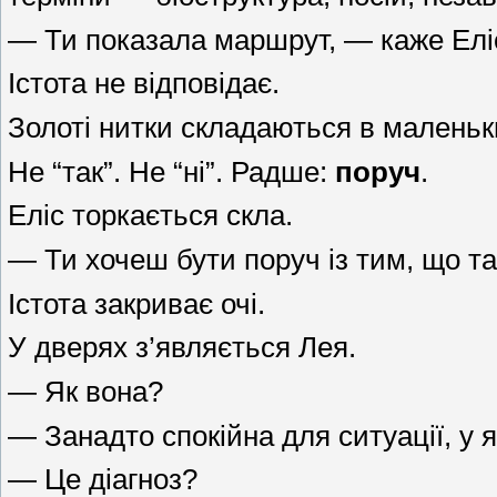
— Ти показала маршрут, — каже Еліс
Істота не відповідає.
Золоті нитки складаються в маленьк
Не “так”. Не “ні”. Радше:
поруч
.
Еліс торкається скла.
— Ти хочеш бути поруч із тим, що т
Істота закриває очі.
У дверях з’являється Лея.
— Як вона?
— Занадто спокійна для ситуації, у я
— Це діагноз?