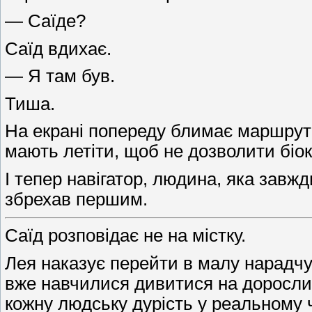
— Саїде?
Саїд вдихає.
— Я там був.
Тиша.
На екрані попереду блимає маршрут д
мають летіти, щоб не дозволити біока
І тепер навігатор, людина, яка завжд
збрехав першим.
Саїд розповідає не на містку.
Лея наказує перейти в малу нарадчу 
вже навчилися дивитися на дорослих 
кожну людську дурість у реальному ч