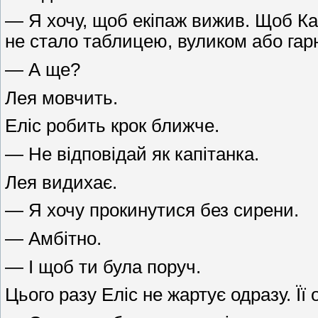
— Я хочу, щоб екіпаж вижив. Щоб Ка
не стало таблицею, вуликом або гар
— А ще?
Лея мовчить.
Еліс робить крок ближче.
— Не відповідай як капітанка.
Лея видихає.
— Я хочу прокинутися без сирени.
— Амбітно.
— І щоб ти була поруч.
Цього разу Еліс не жартує одразу. Ї