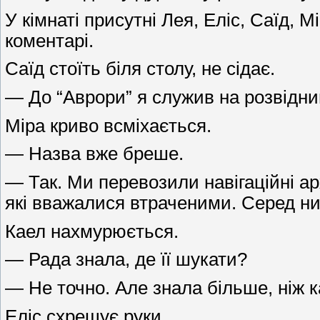
У кімнаті присутні Лея, Еліс, Саїд,
коментарі.
Саїд стоїть біля столу, не сідає.
— До “Аврори” я служив на розвідн
Міра криво всміхається.
— Назва вже бреше.
— Так. Ми перевозили навігаційні а
які вважалися втраченими. Серед них
Каел нахмурюється.
— Рада знала, де її шукати?
— Не точно. Але знала більше, ніж к
Еліс схрещує руки.