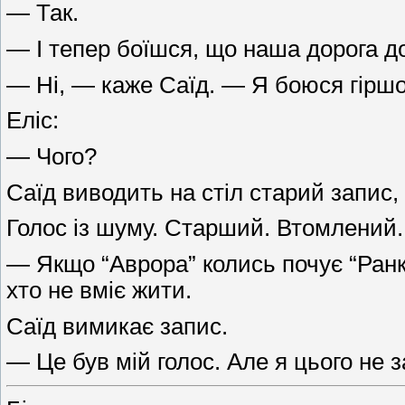
— Так.
— І тепер боїшся, що наша дорога до
— Ні, — каже Саїд. — Я боюся гіршо
Еліс:
— Чого?
Саїд виводить на стіл старий запис,
Голос із шуму. Старший. Втомлений.
— Якщо “Аврора” колись почує “Ранко
хто не вміє жити.
Саїд вимикає запис.
— Це був мій голос. Але я цього не 