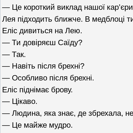
— Це короткий виклад нашої кар’єри
Лея підходить ближче. В медблоці ти
Еліс дивиться на Лею.
— Ти довіряєш Саїду?
— Так.
— Навіть після брехні?
— Особливо після брехні.
Еліс піднімає брову.
— Цікаво.
— Людина, яка знає, де збрехала, н
— Це майже мудро.