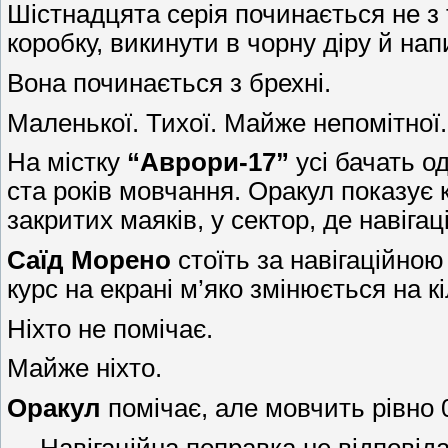
Шістнадцята серія починається не з т
коробку, викинути в чорну діру й нап
Вона починається з брехні.
Маленької. Тихої. Майже непомітної.
На містку
“Аврори-17”
усі бачать о
ста років мовчання. Оракул показує 
закритих маяків, у сектор, де навіга
Саїд Морено
стоїть за навігаційною
курс на екрані м’яко змінюється на кі
Ніхто не помічає.
Майже ніхто.
Оракул
помічає, але мовчить рівно 
— Навігаційна поправка не відповід