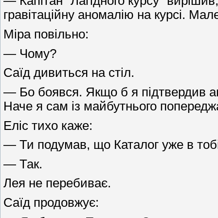
— Капітан “Лагідного курсу” виріши
гравітаційну аномалію на курсі. Мал
Міра повільно:
— Чому?
Саїд дивиться на стіл.
— Бо боявся. Якщо б я підтвердив а
Наче я сам із майбутнього попередж
Еліс тихо каже:
— Ти подумав, що Каталог уже в тобі
— Так.
Лея не перебиває.
Саїд продовжує: