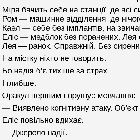
Міра бачить себе на станції, де всі
Ром — машинне відділення, де нічог
Каел — себе без імплантів, на звича
Еліс — медблок без поранених. Лея с
Лея — ранок. Справжній. Без сирени. 
На містку ніхто не говорить.
Бо надія б’є тихіше за страх.
І глибше.
Оракул першим порушує мовчання:
— Виявлено когнітивну атаку. Об’єкт
Еліс повільно вдихає.
— Джерело надії.