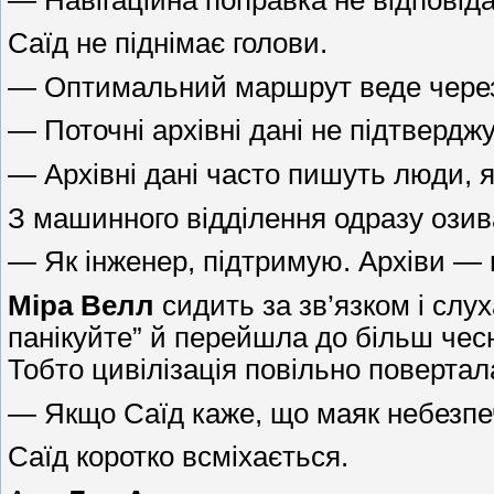
Саїд не піднімає голови.
— Оптимальний маршрут веде через с
— Поточні архівні дані не підтвердж
— Архівні дані часто пишуть люди, я
З машинного відділення одразу ози
— Як інженер, підтримую. Архіви — 
Міра Велл
сидить за зв’язком і слу
панікуйте” й перейшла до більш чесно
Тобто цивілізація повільно повертал
— Якщо Саїд каже, що маяк небезпеч
Саїд коротко всміхається.