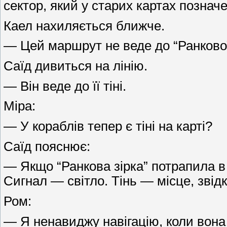
сектор, який у старих картах познач
Каел нахиляється ближче.
— Цей маршрут не веде до “Ранкової
Саїд дивиться на лінію.
— Він веде до її тіні.
Міра:
— У кораблів тепер є тіні на карті?
Саїд пояснює:
— Якщо “Ранкова зірка” потрапила в 
Сигнал — світло. Тінь — місце, звідк
Ром:
— Я ненавиджу навігацію, коли вона с