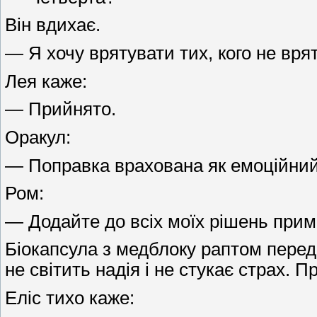
Він вдихає.
— Я хочу врятувати тих, кого не вря
Лея каже:
— Прийнято.
Оракул:
— Поправка врахована як емоційний
Ром:
— Додайте до всіх моїх рішень приміт
Біокапсула з медблоку раптом переда
не світить надія і не стукає страх. П
Еліс тихо каже: