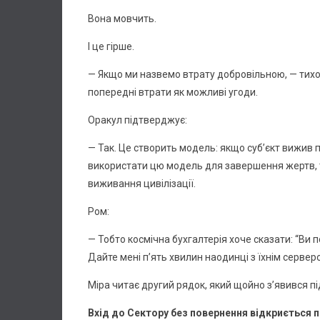
Вона мовчить.
І це гірше.
— Якщо ми назвемо втрату добровільною, — тихо
попередні втрати як можливі угоди.
Оракул підтверджує:
— Так. Це створить модель: якщо суб’єкт вижив пі
використати цю модель для завершення жертв, тр
виживання цивілізації.
Ром:
— Тобто космічна бухгалтерія хоче сказати: “Ви
Дайте мені п’ять хвилин наодинці з їхнім сервер
Міра читає другий рядок, який щойно з’явився п
Вхід до Сектору без повернення відкриється п