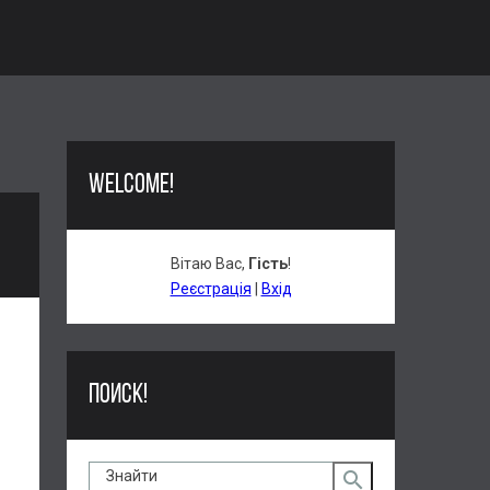
WELCOME!
Вітаю Вас
,
Гість
!
Реєстрація
|
Вхід
ПОИСК!