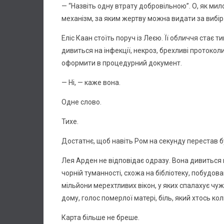
— “Назвіть одну втрату добровільною”. О, як мил
механізм, за яким жертву можна видати за вибір
Еліс Каан стоїть поруч із Леєю. Її обличчя стає
дивиться на інфекції, некроз, брехливі протоко
оформити в процедурний документ.
— Ні, — каже вона.
Одне слово.
Тихе.
Достатнє, щоб навіть Ром на секунду перестав б
Лея Арден не відповідає одразу. Вона дивиться 
чорній туманності, схожа на бібліотеку, побудова
мільйони мерехтливих вікон, у яких спалахує чуж
дому, голос померлої матері, біль, який хтось ко
Карта більше не бреше.