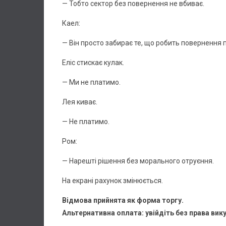
— Тобто сектор без повернення не вбиває.
Каел:
— Він просто забирає те, що робить повернення
Еліс стискає кулак.
— Ми не платимо.
Лея киває.
— Не платимо.
Ром:
— Нарешті рішення без морального отруєння.
На екрані рахунок змінюється.
Відмова прийнята як форма торгу.
Альтернативна оплата: увійдіть без права вику