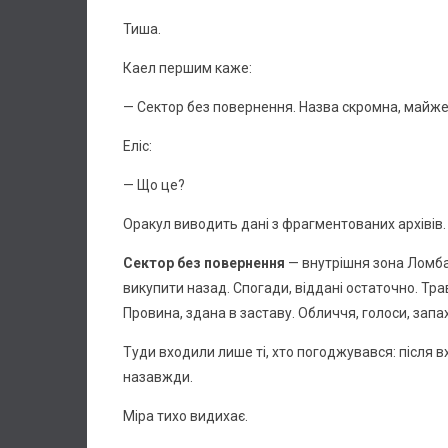
Тиша.
Каел першим каже:
— Сектор без повернення. Назва скромна, майже
Еліс:
— Що це?
Оракул виводить дані з фрагментованих архівів.
Сектор без повернення
— внутрішня зона Ломбар
викупити назад. Спогади, віддані остаточно. Трав
Провина, здана в заставу. Обличчя, голоси, запа
Туди входили лише ті, хто погоджувався: після
назавжди.
Міра тихо видихає.