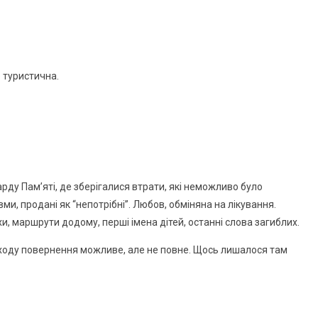
 туристична.
ду Пам’яті, де зберігалися втрати, які неможливо було
ми, продані як “непотрібні”. Любов, обміняна на лікування.
хи, маршрути додому, перші імена дітей, останні слова загиблих.
 входу повернення можливе, але не повне. Щось лишалося там