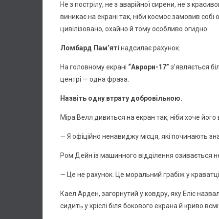
Не з пострілу, не з аварійної сирени, не з краси
виникає на екрані так, ніби космос замовив собі
цивілізовано, охайно й тому особливо огидно.
Ломбард Пам’яті
надсилає рахунок.
На головному екрані
“Аврори-17”
з’являється біл
центрі — одна фраза:
Назвіть одну втрату добровільною.
Міра Велл дивиться на екран так, ніби хоче його 
— Я офіційно ненавиджу місця, які починають з
Ром Дейн із машинного відділення озивається н
— Це не рахунок. Це моральний грабіж у краватці
Каел Арден, загорнутий у ковдру, яку Еліс назва
сидить у кріслі біля бокового екрана й криво всм