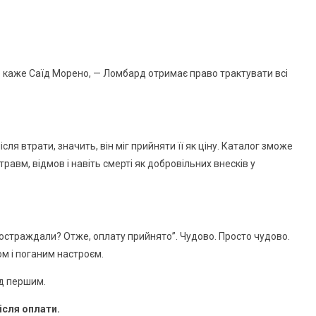
 каже Саїд Морено, — Ломбард отримає право трактувати всі
сля втрати, значить, він міг прийняти її як ціну. Каталог зможе
авм, відмов і навіть смерті як добровільних внесків у
 постраждали? Отже, оплату прийнято”. Чудово. Просто чудово.
ом і поганим настроєм.
ід першим.
ісля оплати.