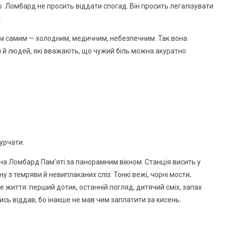
о. Ломбард не просить віддати спогад. Він просить легалізувати
.
 тим самим — холодним, медичним, небезпечним. Так вона
ли й людей, які вважають, що чужий біль можна акуратно
урчати.
на Ломбард Пам’яті за панорамним вікном. Станція висить у
ну з темряви й невиплаканих сліз. Тонкі вежі, чорні мости,
е життя: перший дотик, останній погляд, дитячий сміх, запах
лись віддав, бо інакше не мав чим заплатити за кисень.