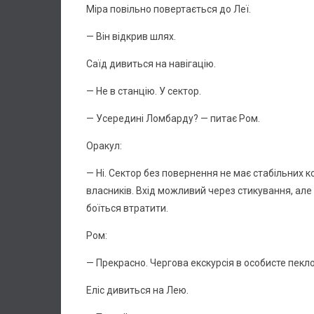
Міра повільно повертається до Леї.
— Він відкрив шлях.
Саїд дивиться на навігацію.
— Не в станцію. У сектор.
— Усередині Ломбарду? — питає Ром.
Оракул:
— Ні. Сектор без повернення не має стабільних ко
власників. Вхід можливий через стикування, ал
боїться втратити.
Ром:
— Прекрасно. Чергова екскурсія в особисте пекло
Еліс дивиться на Лею.