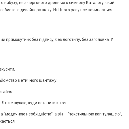
вого вибуху, не з чергового древнього символу Каталогу, який
 особистого дизайнера жаху. Ні. Цього разу все починається
ий прямокутник без підпису, без логотипу, без заголовка. У
вкусити.
найомство з етичного шантажу.
егайно:
. Я вже шукаю, куди вставити ключ.
ла “медичною необхідністю”, а він — “текстильною капітуляцією”,
іхається.