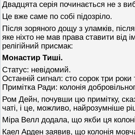
Двадцята серія починається не з виб
Це вже саме по собі підозріло.
Після зоряного дощу з уламків, післ
яке ніхто не мав права ставити від ім
релігійний присмак:
Монастир Тиші.
Статус: невідомий.
Останній сигнал: сто сорок три роки 
Примітка Ради: колонія добровільно
Ром Дейн, почувши цю примітку, ска
чаті, і це, можливо, найрозумніше ріш
Міра Велл додала, що якби ця колоні
Каел Арден заявив, що колонія мовча