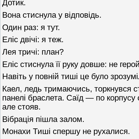
Дотик.
Вона стиснула у відповідь.
Один раз: я тут.
Еліс двічі: я теж.
Лея тричі: план?
Еліс стиснула її руку довше: не геро
Навіть у повній тиші це було зрозумі
Каел, ледь тримаючись, торкнувся с
панелі браслета. Саїд — по корпусу
але стояв.
Вібрація пішла залом.
Монахи Тиші спершу не рухалися.