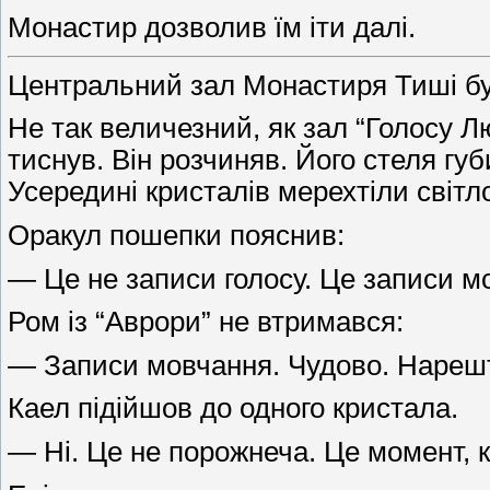
Монастир дозволив їм іти далі.
Центральний зал Монастиря Тиші бу
Не так величезний, як зал “Голосу 
тиснув. Він розчиняв. Його стеля гу
Усередині кристалів мерехтіли світло
Оракул пошепки пояснив:
— Це не записи голосу. Це записи м
Ром із “Аврори” не втримався:
— Записи мовчання. Чудово. Нарешті
Каел підійшов до одного кристала.
— Ні. Це не порожнеча. Це момент, к