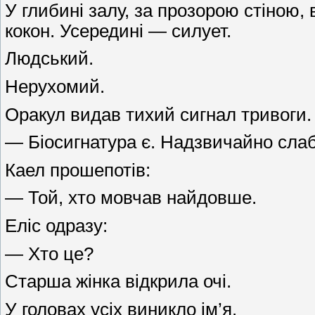
У глибині залу, за прозорою стіною, 
кокон. Усередині — силует.
Людський.
Нерухомий.
Оракул видав тихий сигнал тривоги.
— Біосигнатура є. Надзвичайно слабка
Каел прошепотів:
— Той, хто мовчав найдовше.
Еліс одразу:
— Хто це?
Старша жінка відкрила очі.
У головах усіх виникло ім’я.