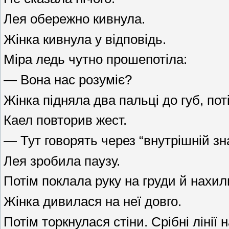
Лея обережно кивнула.
Жінка кивнула у відповідь.
Міра ледь чутно прошепотіла:
— Вона нас розуміє?
Жінка підняла два пальці до губ, пот
Каел повторив жест.
— Тут говорять через “внутрішній з
Лея зробила паузу.
Потім поклала руку на груди й нахил
Жінка дивилася на неї довго.
Потім торкнулася стіни. Срібні лінії 