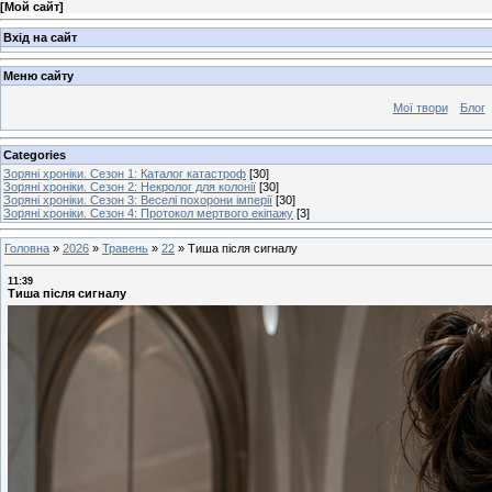
[
Мой сайт
]
Вхід на сайт
Меню сайту
Мої твори
Блог
Categories
Зоряні хроніки. Сезон 1: Каталог катастроф
[30]
Зоряні хроніки. Сезон 2: Некролог для колонії
[30]
Зоряні хроніки. Сезон 3: Веселі похорони імперії
[30]
Зоряні хроніки. Сезон 4: Протокол мертвого екіпажу
[3]
Головна
»
2026
»
Травень
»
22
»
Тиша після сигналу
11:39
Тиша після сигналу