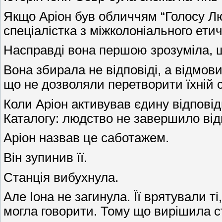
Якщо Аріон був обличчям “Голосу Люд
спеціалістка з міжколоніального ети
Насправді вона першою зрозуміла, що
Вона збирала не відповіді, а відмови.
що не дозволяли перетворити їхній с
Коли Аріон активував єдину відпові
Каталогу: людство не завершило відпо
Аріон назвав це саботажем.
Він зупинив її.
Станція вибухнула.
Але Іона не загинула. Її врятували т
могла говорити. Тому що вирішила с