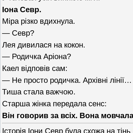
Іона Севр.
Міра різко вдихнула.
— Севр?
Лея дивилася на кокон.
— Родичка Аріона?
Каел відповів сам:
— Не просто родичка. Архівні лінії…
Тиша стала важчою.
Старша жінка передала сенс:
Він говорив за всіх. Вона мовчал
Історія Іони Севр була схожа на тінь 