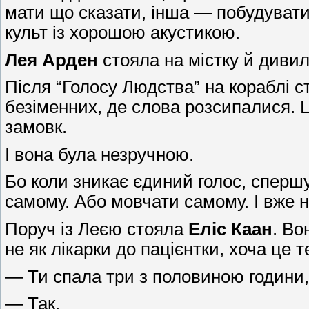
мати що сказати, інша — побудувати 
культ із хорошою акустикою.
Лея Арден
стояла на містку й дивил
Після “Голосу Людства” на кораблі ст
безіменних, де слова розсипалися. Це
замовк.
І вона була незручною.
Бо коли зникає єдиний голос, сперш
самому. Або мовчати самому. І вже 
Поруч із Леєю стояла
Еліс Каан
. Во
не як лікарки до пацієнтки, хоча це 
— Ти спала три з половиною години,
— Так.