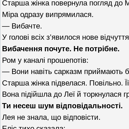
Старша жінка повернула погляд до М
Міра одразу випрямилася.
— Вибачте.
У голові всіх з’явилося нове відчуття
Вибачення почуте. Не потрібне.
Ром у каналі прошепотів:
— Вони навіть сарказм приймають б
Старша жінка підвелася. Повільно. Ї
Вона підійшла до Леї й торкнулася 
Ти несеш шум відповідальності.
Лея не знала, що відповісти.
Еліс тихо сказала: