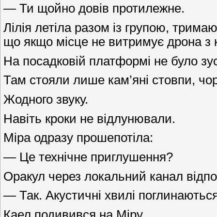
— Ти щойно довів протилежне.
Лілія летіла разом із групою, тримаю
що якщо місце не витримує дрона з 
На посадковій платформі не було зуст
Там стояли лише кам’яні стовпи, чор
Жодного звуку.
Навіть кроки не відлунювали.
Міра одразу прошепотіла:
— Це технічне приглушення?
Оракул через локальний канал відпо
— Так. Акустичні хвилі поглинаютьс
Каел подивився на Міру.