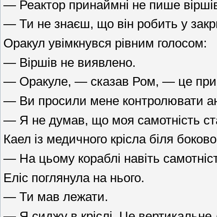
— Реактор принаймні не пише вірші
— Ти не знаєш, що він робить у закр
Оракул увімкнувся рівним голосом:
— Віршів не виявлено.
— Оракуле, — сказав Ром, — це при
— Ви просили мене контролювати ан
— Я не думав, що моя самотність с
Каел із медичного крісла біля боково
— На цьому кораблі навіть самотніс
Еліс поглянула на нього.
— Ти мав лежати.
— Я сиджу в кріслі. Це вертикальне 