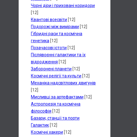
Чорні діри і приховані коридори
[12]
Квантові всесвіти
[12]
Подорожі між вимірами
[12]
Гібридні раси та космічна
генетика
[12]
Позачасові істоти
[12]
Післявоєнні галактики та їх
відродження
[12]
Заборонені планети
[12]
Космічні релігії та культи
[12]
Механіка надсвітлових двигунів
[12]
Мисливці за артефактами
[12]
Астропоезія та космічна
філософія
[12]
Базари, станції та порти
Галактик
[12]
Космічні хакери
[12]