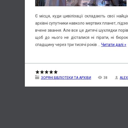
Є місця, куди цивілізації складають свої найцін
архівні супутники навколо мертвих планет, підзе
вчене звання. Але все це дитячі шухлядки порівн
щоб до нього не дісталися ні пірати, ні бюрок
спадщину через три тисячі років
...
Читати далі »
ЗОРЯНІ БІБЛІОТЕКИ ТА АРХІВИ
38
ALEX