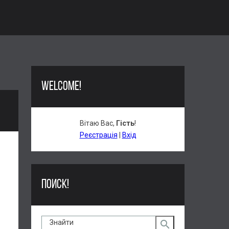
WELCOME!
Вітаю Вас
,
Гість
!
Реєстрація
|
Вхід
ПОИСК!