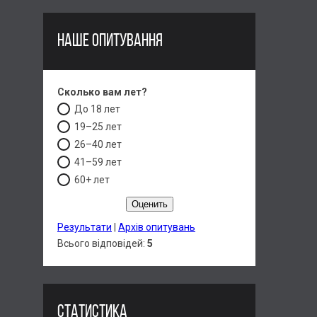
НАШЕ ОПИТУВАННЯ
Сколько вам лет?
До 18 лет
19–25 лет
26–40 лет
41–59 лет
60+ лет
Результати
|
Архів опитувань
Всього відповідей:
5
СТАТИСТИКА