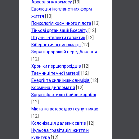
Археологія космосу
[13]
Еволюція інопланетних форм
життя
[13]
Психологія космічного пілота
[13]
Тіньові організації Всесвіту
[12]
Штучні інтелекти галактик
[12]
Кібернетичні цивілізації
[12]
Зоряні пророки й передбачення
[12]
Хроніки першопрохідців
[12]
Таємниці темної матерії
[12]
Енергії та сили інших вимірів
[12]
Космічна дипломатія
[12]
Зоряні флотилії і бойові кораблі
[12]
Міста на астероїдах і супутниках
[12]
Колонізація далеких світів
[12]
Нульова гравітація: життя й
культура
[12]