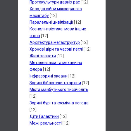
Протокультури давніх рас
[12]
Холодні війни міжзоряного
масштабу
[12]
Паралельні цивілізації
[12]
Ксенолінгвістика: мови інших
світів
[12]
Архітектура мегаструктур
[12]
Хронові діри та часові петлі
[12]
Живі планети
[12]
Металеві ліси та механічна
флора
[12]
Інфразоряні океани
[12]
Зоряні бібліотеки та архіви
[12]
Міста майбутнього тисячоліть
[12]
Зоряні бурі та космічна погода
[12]
Діти Галактики
[12]
Межі реальності
[12]