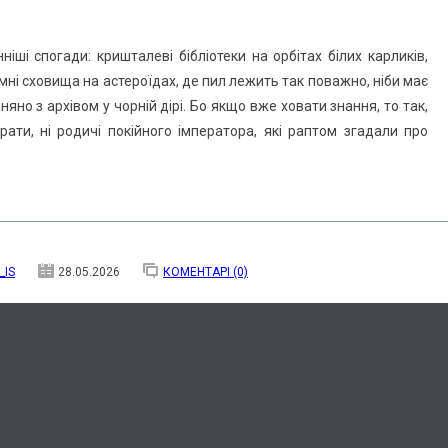
ніші спогади: кришталеві бібліотеки на орбітах білих карликів,
мні сховища на астероїдах, де пил лежить так поважно, ніби має
яно з архівом у чорній дірі. Бо якщо вже ховати знання, то так,
рати, ні родичі покійного імператора, які раптом згадали про
_IS
28.05.2026
КОМЕНТАРІ (0)