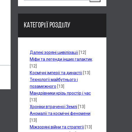
КАТЕГОРІЇ РОЗДІЛУ
Далекі зоряні цивілізації
[12]
Міфи та легенди інших галактик
[12]
Космічні імперії та династії
[13]
Технології майбутнього і
позамежного
[13]
Мандрівники крізь простір і час
[13]
Хроніки втраченої Землі
[13]
Аномалії та космічні феномени
[13]
Міжзоряні війни та стратегії
[13]