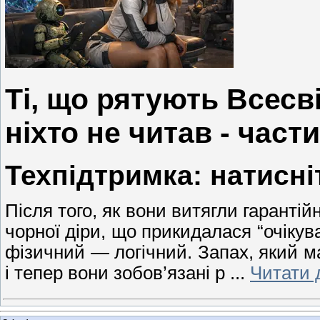
Ті, що рятують Всесві
ніхто не читав - частин
Техпідтримка: натисні
Після того, як вони витягли гарантій
чорної діри, що прикидалася “очікув
фізичний — логічний. Запах, який ма
і тепер вони зобов’язані р
...
Читати 