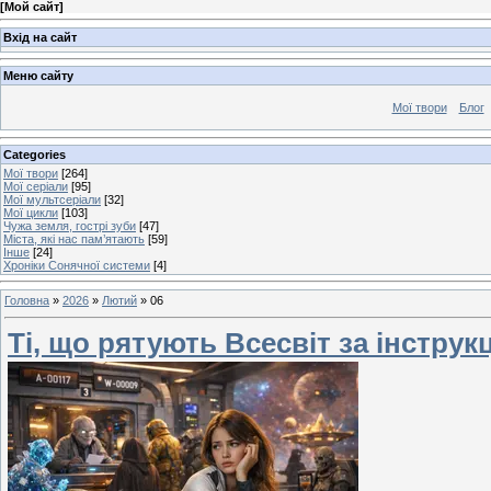
[
Мой сайт
]
Вхід на сайт
Меню сайту
Мої твори
Блог
Categories
Мої твори
[264]
Мої серіали
[95]
Мої мультсеріали
[32]
Мої цикли
[103]
Чужа земля, гострі зуби
[47]
Міста, які нас пам’ятають
[59]
Інше
[24]
Хроніки Сонячної системи
[4]
Головна
»
2026
»
Лютий
»
06
Ті, що рятують Всесвіт за інструкці