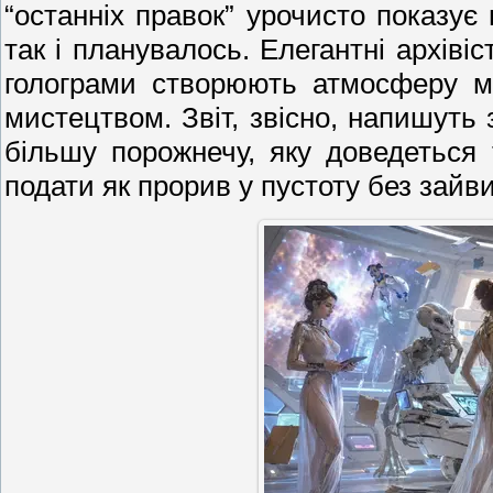
“останніх правок” урочисто показує
так і планувалось. Елегантні архівіс
голограми створюють атмосферу мі
мистецтвом. Звіт, звісно, напишут
більшу порожнечу, яку доведеться
подати як прорив у пустоту без зайви