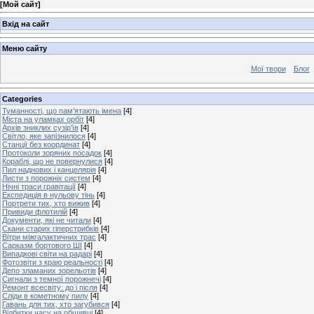
[
Мой сайт
]
Вхід на сайт
Меню сайту
Мої твори
Блог
Categories
Туманності, що пам’ятають імена
[4]
Міста на уламках орбіт
[4]
Архів зниклих сузір’їв
[4]
Світло, яке запізнилося
[4]
Станції без координат
[4]
Протоколи зоряних посадок
[4]
Кораблі, що не повернулися
[4]
Пил наднових і канцелярія
[4]
Листи з порожніх систем
[4]
Нічні траси гравітації
[4]
Експедиція в нульову тінь
[4]
Портрети тих, хто вижив
[4]
Привиди флотилій
[4]
Документи, які не читали
[4]
Скани старих гіперстрибків
[4]
Вітри міжгалактичних трас
[4]
Сарказм бортового ШІ
[4]
Випадкові світи на радарі
[4]
Фотозвіти з краю реальності
[4]
Депо зламаних зорельотів
[4]
Сигнали з темної порожнечі
[4]
Ремонт всесвіту: до і після
[4]
Сліди в кометному пилу
[4]
Гавань для тих, хто загубився
[4]
Відбитки часу на обшивці
[4]