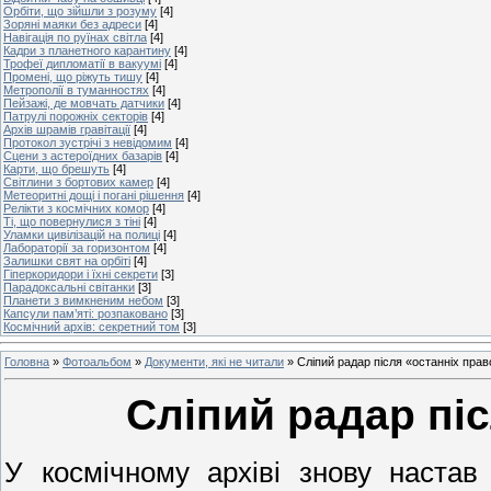
Орбіти, що зійшли з розуму
[4]
Зоряні маяки без адреси
[4]
Навігація по руїнах світла
[4]
Кадри з планетного карантину
[4]
Трофеї дипломатії в вакуумі
[4]
Промені, що ріжуть тишу
[4]
Метрополії в туманностях
[4]
Пейзажі, де мовчать датчики
[4]
Патрулі порожніх секторів
[4]
Архів шрамів гравітації
[4]
Протокол зустрічі з невідомим
[4]
Сцени з астероїдних базарів
[4]
Карти, що брешуть
[4]
Світлини з бортових камер
[4]
Метеоритні дощі і погані рішення
[4]
Релікти з космічних комор
[4]
Ті, що повернулися з тіні
[4]
Уламки цивілізацій на полиці
[4]
Лабораторії за горизонтом
[4]
Залишки свят на орбіті
[4]
Гіперкоридори і їхні секрети
[3]
Парадоксальні світанки
[3]
Планети з вимкненим небом
[3]
Капсули пам’яті: розпаковано
[3]
Космічний архів: секретний том
[3]
Головна
»
Фотоальбом
»
Документи, які не читали
»
Сліпий радар після «останніх прав
Сліпий радар пі
У космічному архіві знову настав