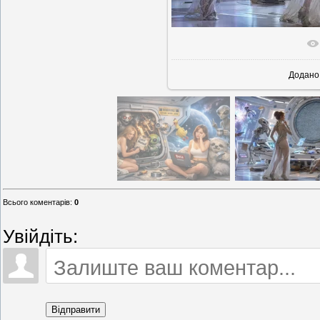
У реально
Додано
Всього коментарів
:
0
Увійдіть:
Відправити