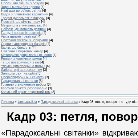
Орбіти, що зійшли з розуму
[4]
Зоряні маяки без адреси
[4]
Навігація по руїнах світла
[4]
Кадри з планетного карантину
[4]
Трофеї дипломатії в вакуумі
[4]
Промені, що ріжуть тишу
[4]
Метрополії в туманностях
[4]
Пейзажі, де мовчать датчики
[4]
Патрулі порожніх секторів
[4]
Архів шрамів гравітації
[4]
Протокол зустрічі з невідомим
[4]
Сцени з астероїдних базарів
[4]
Карти, що брешуть
[4]
Світлини з бортових камер
[4]
Метеоритні дощі і погані рішення
[4]
Релікти з космічних комор
[4]
Ті, що повернулися з тіні
[4]
Уламки цивілізацій на полиці
[4]
Лабораторії за горизонтом
[3]
Залишки свят на орбіті
[3]
Гіперкоридори і їхні секрети
[3]
Парадоксальні світанки
[3]
Планети з вимкненим небом
[3]
Капсули пам’яті: розпаковано
[3]
Космічний архів: секретний том
[3]
Головна
»
Фотоальбом
»
Парадоксальні світанки
»
Кадр 03: петля, поворот не туди пі
Кадр 03: петля, пово
«Парадоксальні світанки» відкрива