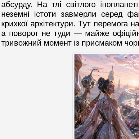
абсурду. На тлі світлого іноплане
неземні істоти завмерли серед фа
крихкої архітектури. Тут перемога 
а поворот не туди — майже офіційн
тривожний момент із присмаком чорн