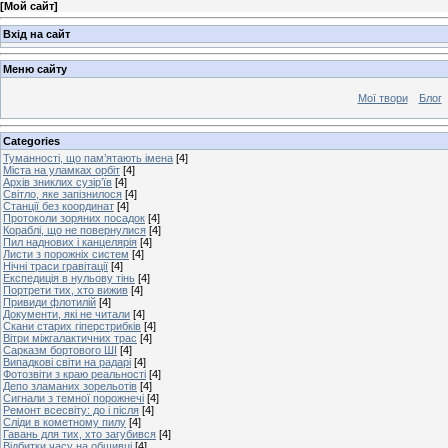
[
Мой сайт
]
Вхід на сайт
Меню сайту
Мої твори
Блог
Categories
Туманності, що пам’ятають імена
[4]
Міста на уламках орбіт
[4]
Архів зниклих сузір’їв
[4]
Світло, яке запізнилося
[4]
Станції без координат
[4]
Протоколи зоряних посадок
[4]
Кораблі, що не повернулися
[4]
Пил наднових і канцелярія
[4]
Листи з порожніх систем
[4]
Нічні траси гравітації
[4]
Експедиція в нульову тінь
[4]
Портрети тих, хто вижив
[4]
Привиди флотилій
[4]
Документи, які не читали
[4]
Скани старих гіперстрибків
[4]
Вітри міжгалактичних трас
[4]
Сарказм бортового ШІ
[4]
Випадкові світи на радарі
[4]
Фотозвіти з краю реальності
[4]
Депо зламаних зорельотів
[4]
Сигнали з темної порожнечі
[4]
Ремонт всесвіту: до і після
[4]
Сліди в кометному пилу
[4]
Гавань для тих, хто загубився
[4]
Відбитки часу на обшивці
[4]