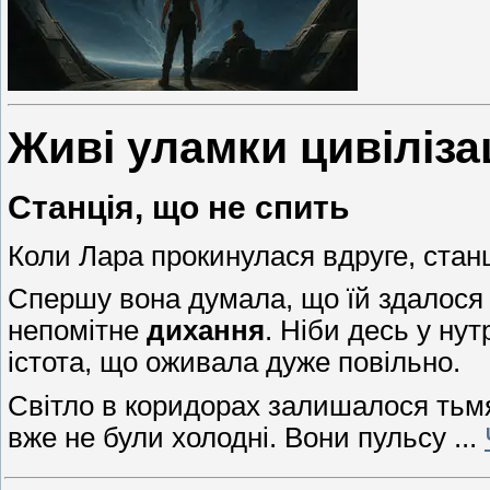
Живі уламки цивілізац
Станція, що не спить
Коли Лара прокинулася вдруге, стан
Спершу вона думала, що їй здалося —
непомітне
дихання
. Ніби десь у н
істота, що оживала дуже повільно.
Світло в коридорах залишалося тьмя
вже не були холодні. Вони пульсу
...