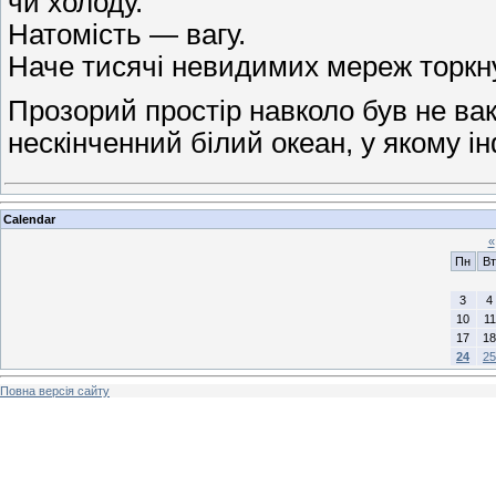
чи холоду.
Натомість — вагу.
Наче тисячі невидимих мереж торкнул
Прозорий простір навколо був не вак
нескінченний білий океан, у якому і
Calendar
«
Пн
Вт
3
4
10
11
17
18
24
25
Повна версія сайту