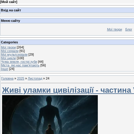
[
Мой сайт
]
Вхід на сайт
Меню сайту
Мої твори
Блог
Categories
Мої твори
[264]
Мої серіали
[91]
Мої мультсеріали
[29]
Мої цикли
[100]
Чужа земля, гострі зуби
[44]
Міста, які нас пам’ятають
[56]
Інше
[24]
Головна
»
2025
»
Листопад
»
24
Живі уламки цивілізації - частина