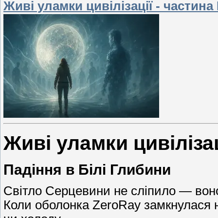
Живі уламки цивілізації - частина 
Живі уламки цивілізац
Падіння в Білі Глибини
Світло Серцевини не сліпило — вон
Коли оболонка ZeroRay замкнулася н