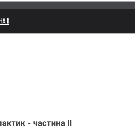
А II
актик - частина II