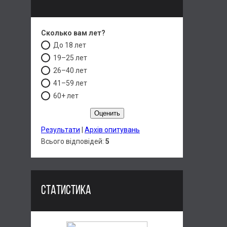
Сколько вам лет?
До 18 лет
19–25 лет
26–40 лет
41–59 лет
60+ лет
Результати
|
Архів опитувань
Всього відповідей:
5
СТАТИСТИКА