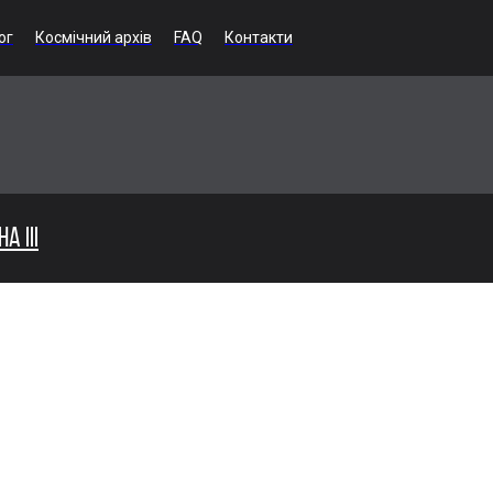
ог
Космічний архів
FAQ
Контакти
 III