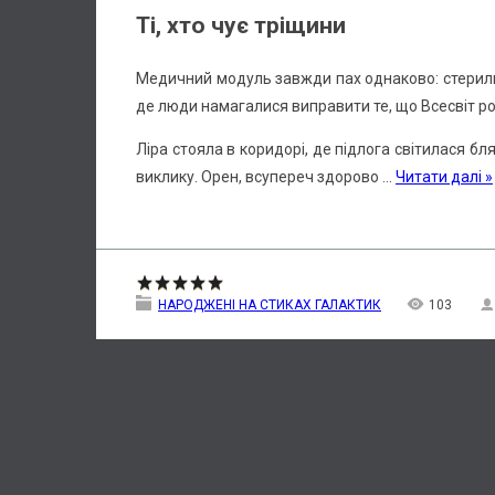
Ті, хто чує тріщини
Медичний модуль завжди пах однаково: стериль
де люди намагалися виправити те, що Всесвіт ро
Ліра стояла в коридорі, де підлога світилася бля
виклику. Орен, всупереч здорово
...
Читати далі »
НАРОДЖЕНІ НА СТИКАХ ГАЛАКТИК
103