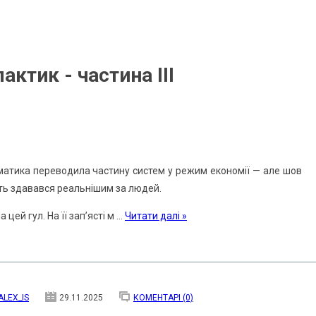
актик - частина III
оматика переводила частину систем у режим економії — але шов
іть здавався реальнішим за людей.
 цей гул. На її зап’ясті м
...
Читати далі »
ALEX_IS
29.11.2025
КОМЕНТАРІ (0)