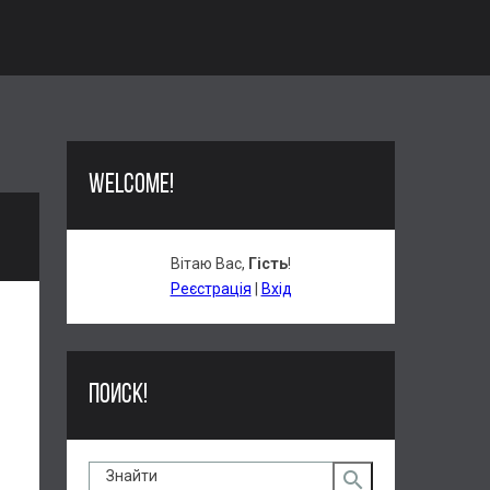
WELCOME!
Вітаю Вас
,
Гість
!
Реєстрація
|
Вхід
ПОИСК!