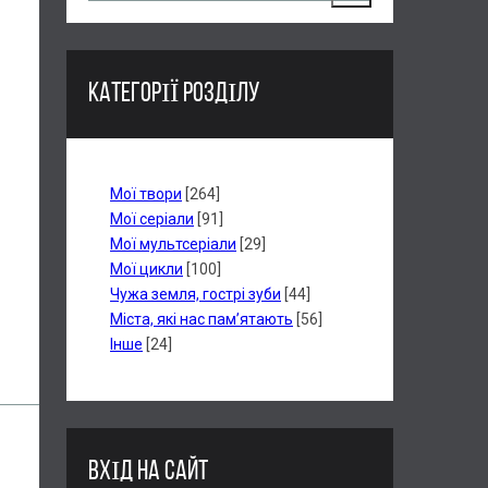
КАТЕГОРІЇ РОЗДІЛУ
Мої твори
[264]
Мої серіали
[91]
Мої мультсеріали
[29]
Мої цикли
[100]
Чужа земля, гострі зуби
[44]
Міста, які нас пам’ятають
[56]
Інше
[24]
ВХІД НА САЙТ