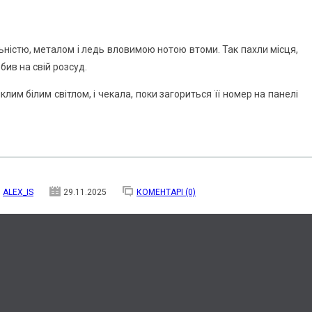
ністю, металом і ледь вловимою нотою втоми. Так пахли місця,
бив на свій розсуд.
клим білим світлом, і чекала, поки загориться її номер на панелі
ALEX_IS
29.11.2025
КОМЕНТАРІ (0)