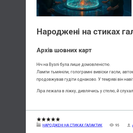
Народжені на стиках гал
Архів шовних карт
Ніч на Вузлі була лише домовленістю.
Лампи тьмяніли, голограмні вивіски гасли, авт
продовжував гудіти однаково. У темряві він нав
Ліра лежала в ліжку, дивлячись у стелю, й слухала
НАРОДЖЕНІ НА СТИКАХ ГАЛАКТИК
95