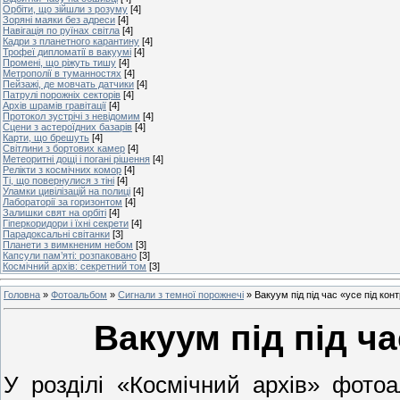
Орбіти, що зійшли з розуму
[4]
Зоряні маяки без адреси
[4]
Навігація по руїнах світла
[4]
Кадри з планетного карантину
[4]
Трофеї дипломатії в вакуумі
[4]
Промені, що ріжуть тишу
[4]
Метрополії в туманностях
[4]
Пейзажі, де мовчать датчики
[4]
Патрулі порожніх секторів
[4]
Архів шрамів гравітації
[4]
Протокол зустрічі з невідомим
[4]
Сцени з астероїдних базарів
[4]
Карти, що брешуть
[4]
Світлини з бортових камер
[4]
Метеоритні дощі і погані рішення
[4]
Релікти з космічних комор
[4]
Ті, що повернулися з тіні
[4]
Уламки цивілізацій на полиці
[4]
Лабораторії за горизонтом
[4]
Залишки свят на орбіті
[4]
Гіперкоридори і їхні секрети
[4]
Парадоксальні світанки
[3]
Планети з вимкненим небом
[3]
Капсули пам’яті: розпаковано
[3]
Космічний архів: секретний том
[3]
Головна
»
Фотоальбом
»
Сигнали з темної порожнечі
»
Вакуум під під час «усе під ко
Вакуум під під ч
У розділі «Космічний архів» фото