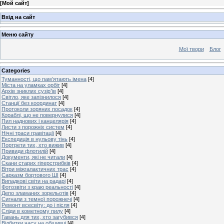
[
Мой сайт
]
Вхід на сайт
Меню сайту
Мої твори
Блог
Categories
Туманності, що пам’ятають імена
[4]
Міста на уламках орбіт
[4]
Архів зниклих сузір’їв
[4]
Світло, яке запізнилося
[4]
Станції без координат
[4]
Протоколи зоряних посадок
[4]
Кораблі, що не повернулися
[4]
Пил наднових і канцелярія
[4]
Листи з порожніх систем
[4]
Нічні траси гравітації
[4]
Експедиція в нульову тінь
[4]
Портрети тих, хто вижив
[4]
Привиди флотилій
[4]
Документи, які не читали
[4]
Скани старих гіперстрибків
[4]
Вітри міжгалактичних трас
[4]
Сарказм бортового ШІ
[4]
Випадкові світи на радарі
[4]
Фотозвіти з краю реальності
[4]
Депо зламаних зорельотів
[4]
Сигнали з темної порожнечі
[4]
Ремонт всесвіту: до і після
[4]
Сліди в кометному пилу
[4]
Гавань для тих, хто загубився
[4]
Відбитки часу на обшивці
[4]