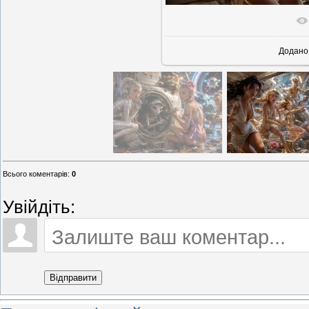
У реально
Додано
Всього коментарів
:
0
Увійдіть:
Відправити