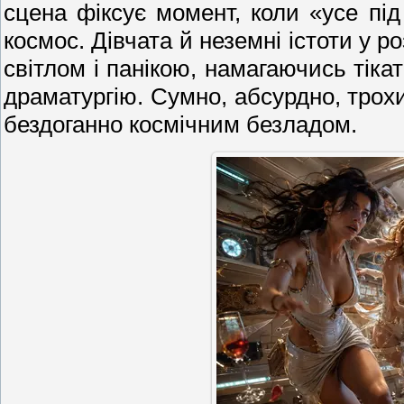
сцена фіксує момент, коли «усе під
космос. Дівчата й неземні істоти у 
світлом і панікою, намагаючись тікат
драматургію. Сумно, абсурдно, трох
бездоганно космічним безладом.