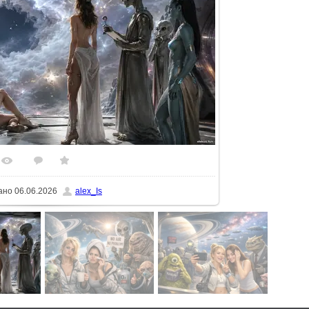
48
0
5.0
ьному розмірі
1600x900
/ 126.6Kb
ано
06.06.2026
alex_Is