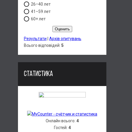
26–40 лет
41–59 лет
60+ лет
Результати
|
Архів опитувань
Всього відповідей:
5
СТАТИСТИКА
Онлайн всього:
4
Гостей:
4