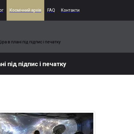
ог
Космічний архів
FAQ
Контакти
іра в плані під підпис і печатку
ні під підпис і печатку
 офіційно зафіксований збій реальності: у центрі космічного тума
хто не підготував. Дівчата й неземні істоти споглядають провал і
и в трьох примірниках. Туман упевнено грає головну роль, а весь
якого не існувало.