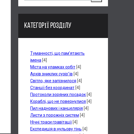
КАТЕГОРІЇ РОЗДІЛУ
Туманності, що пам’ятають
імена
[4]
Міста на уламках орбіт
[4]
Архів зниклих сузір’їв
[4]
Світло, яке запізнилося
[4]
Станції без координат
[4]
Протоколи зоряних посадок
[4]
Кораблі, що не повернулися
[4]
Пил наднових і канцелярія
[4]
Листи з порожніх систем
[4]
Нічні траси гравітації
[4]
Експедиція в нульову тінь
[4]