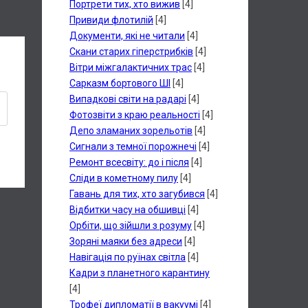
Портрети тих, хто вижив
[4]
Привиди флотилій
[4]
Документи, які не читали
[4]
Скани старих гіперстрибків
[4]
Вітри міжгалактичних трас
[4]
Сарказм бортового ШІ
[4]
Випадкові світи на радарі
[4]
Фотозвіти з краю реальності
[4]
Депо зламаних зорельотів
[4]
Сигнали з темної порожнечі
[4]
Ремонт всесвіту: до і після
[4]
Сліди в кометному пилу
[4]
Гавань для тих, хто загубився
[4]
Відбитки часу на обшивці
[4]
Орбіти, що зійшли з розуму
[4]
Зоряні маяки без адреси
[4]
Навігація по руїнах світла
[4]
Кадри з планетного карантину
[4]
Трофеї дипломатії в вакуумі
[4]