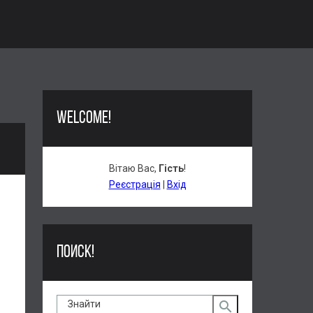
WELCOME!
Вітаю Вас
,
Гість
!
Реєстрація
|
Вхід
ну зяє
з тією
 хаос
ПОИСК!