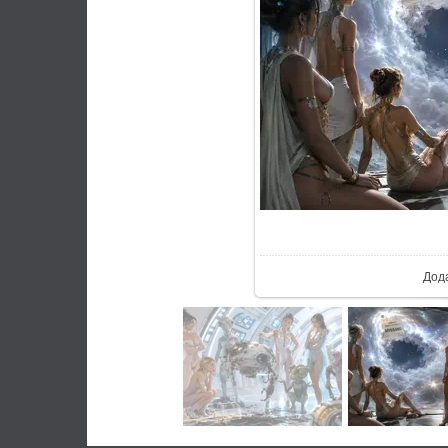
У реал
Дод