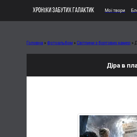
ХРОНІКИ ЗАБУТИХ ГАЛАКТИК
Мої твори
Бл
Головна
»
Фотоальбом
»
Світлини з бортових камер
»
Д
Діра в пла
У «Світлинах з бортових камер» цей кадр виглядає як
ідеальна діра під підпис і печатку, яких, звісно, ні
серйозністю, з якою зазвичай оформлюють катастроф
навколо лише підтверджує: усе йде строго за планом, 