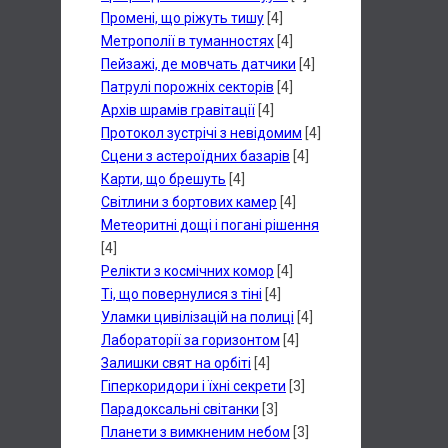
Промені, що ріжуть тишу
[4]
Метрополії в туманностях
[4]
Пейзажі, де мовчать датчики
[4]
Патрулі порожніх секторів
[4]
Архів шрамів гравітації
[4]
Протокол зустрічі з невідомим
[4]
Сцени з астероїдних базарів
[4]
Карти, що брешуть
[4]
Світлини з бортових камер
[4]
Метеоритні дощі і погані рішення
[4]
Релікти з космічних комор
[4]
Ті, що повернулися з тіні
[4]
Уламки цивілізацій на полиці
[4]
Лабораторії за горизонтом
[4]
Залишки свят на орбіті
[4]
Гіперкоридори і їхні секрети
[3]
Парадоксальні світанки
[3]
Планети з вимкненим небом
[3]