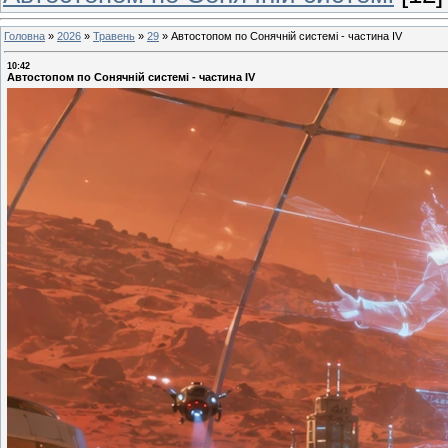
Головна
»
2026
»
Травень
»
29
»
Автостопом по Сонячній системі - частина ІV
10:42
Автостопом по Сонячній системі - частина ІV