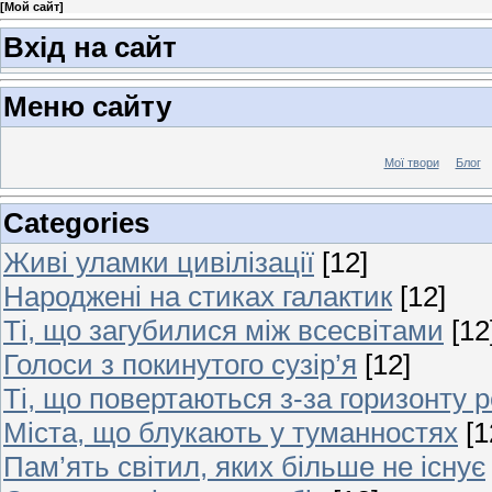
[
Мой сайт
]
Вхід на сайт
Меню сайту
Мої твори
Блог
Categories
Живі уламки цивілізації
[12]
Народжені на стиках галактик
[12]
Ті, що загубилися між всесвітами
[12
Голоси з покинутого сузір’я
[12]
Ті, що повертаються з-за горизонту 
Міста, що блукають у туманностях
[1
Пам’ять світил, яких більше не існує