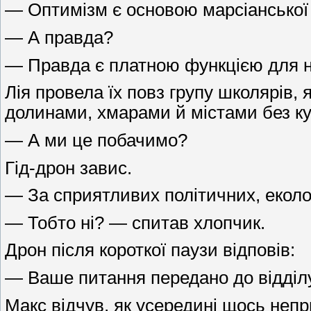
— Оптимізм є основою марсіанської
— А правда?
— Правда є платною функцією для н
Лія провела їх повз групу школярів, 
долинами, хмарами й містами без куп
— А ми це побачимо?
Гід-дрон завис.
— За сприятливих політичних, еколо
— Тобто ні? — спитав хлопчик.
Дрон після короткої паузи відповів:
— Ваше питання передано до відділу 
Макс відчув, як усередині щось неп