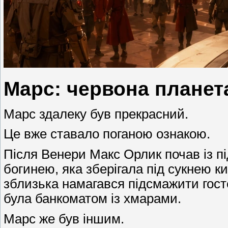
Марс: червона планета
Марс здалеку був прекрасний.
Це вже ставало поганою ознакою.
Після Венери Макс Орлик почав із п
богинею, яка зберігала під сукнею к
зблизька намагався підсмажити гост
була банкоматом із хмарами.
Марс же був іншим.