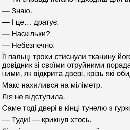
— Знаю.
— І це… дратує.
— Наскільки?
— Небезпечно.
Її пальці трохи стиснули тканину йо
довідник зі своїми отруйними порад
ними, як відкрита двері, крізь які 
Макс нахилився на міліметр.
Лія не відступила.
Саме тоді двері в кінці тунелю з гур
— Туди! — крикнув хтось.