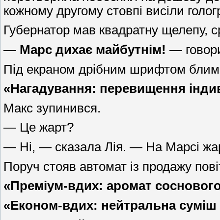
кожному другому стовпі висіли голог
Губернатор мав квадратну щелепу, ср
—
Марс дихає майбутнім!
— говори
Під екраном дрібним шрифтом блим
«Нагадування: перевищення інди
Макс зупинився.
— Це жарт?
— Ні, — сказала Лія. — На Марсі жа
Поруч стояв автомат із продажу пові
«Преміум-вдих: аромат соснового 
«Економ-вдих: нейтральна суміш 