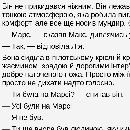
Він не прикидався ніжним. Він леж
тонкою атмосферою, яка робила вигл
комфорт, але все ще носив мундир, б
— Марс, — сказав Макс, дивлячись 
— Так, — відповіла Лія.
Вона сиділа в пілотському кріслі й 
жасмином, зрадою й дорогими інтер
добре наточеного ножа. Просто між ї
просто не дихати надто голосно.
— Ти була на Марсі? — спитав він.
— Усі були на Марсі.
— Я не був.
— Ти ще вчора був людиною, яку кин