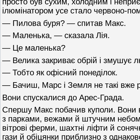
просто був сухим, холодним і непри
ілюмінатором усе стало червоно-по
— Пилова буря? — спитав Макс.
— Маленька, — сказала Лія.
— Це маленька?
— Велика закриває обрій і змушує л
— Тобто як офісний понеділок.
— Бачиш, Марс і Земля не такі вже рі
Вони спускалися до Арес-Града.
Спершу Макс побачив куполи. Вони ви
з парками, вежами й штучним небом. 
вітрові ферми, шахтні ліфти й соня
гази й обіцянки приблизно з однако