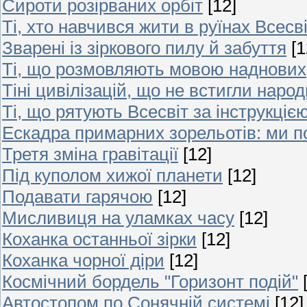
Сироти розірваних орбіт
[12]
Ті, хто навчився жити в руїнах Всесв
Зварені із зіркового пилу й забуття
[1
Ті, що розмовляють мовою наднових
Тіні цивілізацій, що не встигли наро
Ті, що рятують Всесвіт за інструкцією
Ескадра примарних зорельотів: ми п
Третя зміна гравітації
[12]
Під куполом хижої планети
[12]
Подавати гарячою
[12]
Мисливиця на уламках часу
[12]
Коханка останньої зірки
[12]
Коханка чорної діри
[12]
Космічний бордель "Горизонт подій"
Автостопом по Сонячній системі
[12]