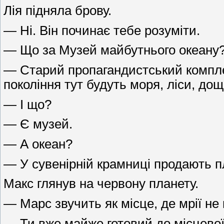
Лія підняла брову.
— Ні. Він починає тебе розуміти.
— Що за Музей майбутнього океану
— Старий пропагандистський комплекс
покоління тут будуть моря, ліси, дощ
— І що?
— Є музей.
— А океан?
— У сувенірній крамниці продають п
Макс глянув на червону планету.
— Марс звучить як місце, де мрії не
— Ти вже майже готовий до місцевої