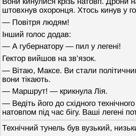
Вони кинулися крізь натовп. Дрони н
штовхнув охоронця. Хтось кинув у г
— Повітря людям!
Інший голос додав:
— А губернатору — пил у легені!
Гектор вийшов на зв’язок.
— Вітаю, Максе. Ви стали політични
вони тікають.
— Маршрут! — крикнула Лія.
— Ведіть його до східного технічног
натовпом під час бігу. Ваші легені по
Технічний тунель був вузький, низьки