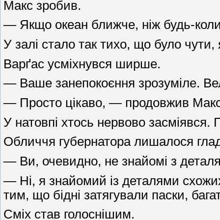
Макс зробив.
— Якщо океан ближче, ніж будь-коли
У залі стало так тихо, що було чути,
Варґас усміхнувся ширше.
— Ваше занепокоєння зрозуміле. Вел
— Просто цікаво, — продовжив Макс.
У натовпі хтось нервово засміявся. 
Обличчя губернатора лишалося гладк
— Ви, очевидно, не знайомі з детал
— Ні, я знайомий із деталями схожи
тим, що бідні затягували паски, баг
Сміх став голоснішим.