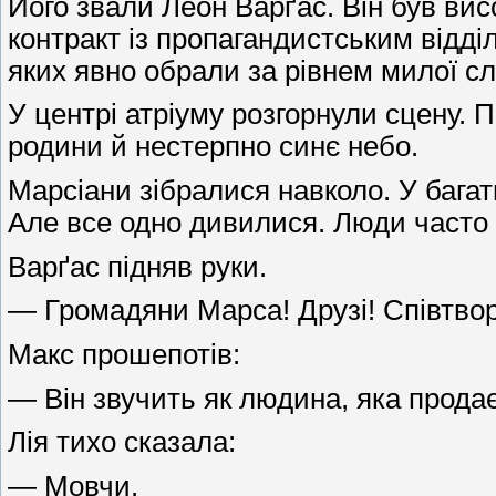
Його звали Леон Варґас. Він був висо
контракт із пропагандистським відді
яких явно обрали за рівнем милої сл
У центрі атріуму розгорнули сцену. 
родини й нестерпно синє небо.
Марсіани зібралися навколо. У багат
Але все одно дивилися. Люди часто д
Варґас підняв руки.
— Громадяни Марса! Друзі! Співтвор
Макс прошепотів:
— Він звучить як людина, яка прода
Лія тихо сказала:
— Мовчи.