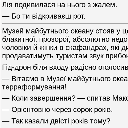
Лія подивилася на нього з жалем.
— Бо ти відкриваєш рот.
Музей майбутнього океану стояв у ц
блакитної, прозорої, абсолютно нед
чоловіки й жінки в скафандрах, які д
продаватимуть туристам звук прибо
Гід-дрон біля входу радісно оголосив
— Вітаємо в Музеї майбутнього океа
терраформування!
— Коли завершення? — спитав Макс
— Орієнтовно через сорок років.
— Так казали двісті років тому?