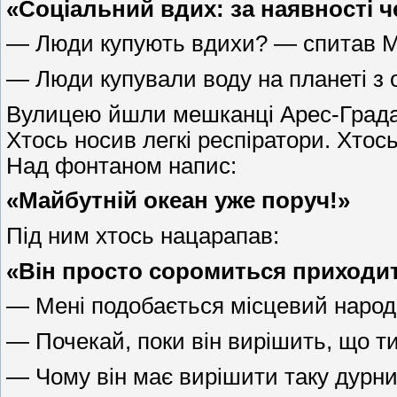
«Соціальний вдих: за наявності ч
— Люди купують вдихи? — спитав М
— Люди купували воду на планеті з 
Вулицею йшли мешканці Арес-Града. У 
Хтось носив легкі респіратори. Хтос
Над фонтаном напис:
«Майбутній океан уже поруч!»
Під ним хтось нацарапав:
«Він просто соромиться приходит
— Мені подобається місцевий народ
— Почекай, поки він вирішить, що т
— Чому він має вирішити таку дурн