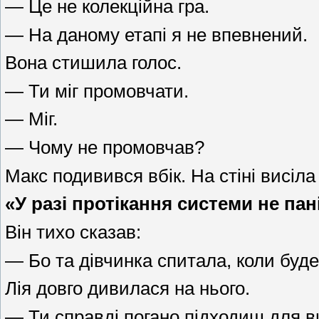
— Це не колекційна гра.
— На даному етапі я не впевнений.
Вона стишила голос.
— Ти міг промовчати.
— Міг.
— Чому не промовчав?
Макс подивився вбік. На стіні висіла
«У разі протікання системи не па
Він тихо сказав:
— Бо та дівчинка спитала, коли буде
Лія довго дивилася на нього.
— Ти справді погано підходиш для 