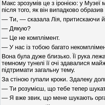
Макс зрозумів це з іронією: у Музеї
після того, як він випадково образив
— Ти, — сказала Лія, притискаючи й
— Дякую?
— Це не комплімент.
— У нас із тобою багато некомплімен
Вона була дуже близько. Її рука лежа
темному тунелі її очі здавалися май
підтримати загальну тему.
За стіною гупали кроки. Здалеку дол
— Ти розумієш, що тебе тепер шукат
— Я вже звик, що мене шукають орган