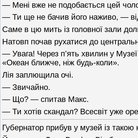
— Мені вже не подобається цей чоло
— Ти ще не бачив його наживо, — ві
Саме в цю мить із головної зали до
Натовп почав рухатися до центрально
— Увага! Через п’ять хвилин у Музе
«Океан ближче, ніж будь-коли».
Лія заплющила очі.
— Звичайно.
— Що? — спитав Макс.
— Ти хотів скандал? Всесвіт уже ор
Губернатор прибув у музей із такою 