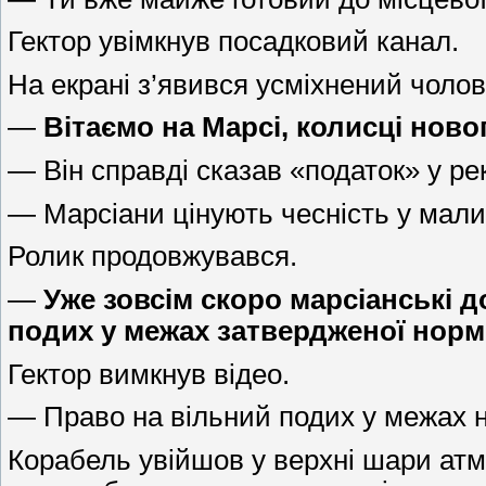
Гектор увімкнув посадковий канал.
На екрані з’явився усміхнений чолов
—
Вітаємо на Марсі, колисці нов
— Він справді сказав «податок» у р
— Марсіани цінують чесність у мали
Ролик продовжувався.
—
Уже зовсім скоро марсіанські 
подих у межах затвердженої норм
Гектор вимкнув відео.
— Право на вільний подих у межах 
Корабель увійшов у верхні шари атмо