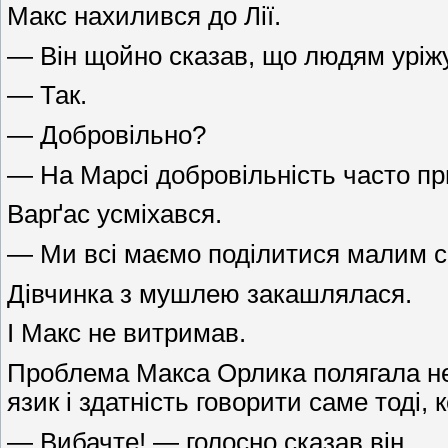
Макс нахилився до Лії.
— Він щойно сказав, що людям уріжу
— Так.
— Добровільно?
— На Марсі добровільність часто пр
Варґас усміхався.
— Ми всі маємо поділитися малим сь
Дівчинка з мушлею закашлялася.
І Макс не витримав.
Проблема Макса Орлика полягала не в
язик і здатність говорити саме тоді
— Вибачте! — голосно сказав він.