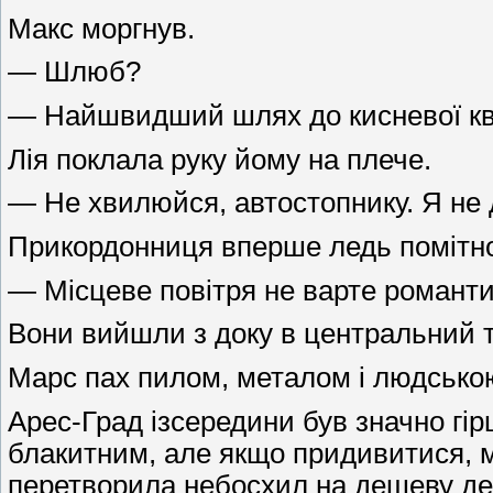
Макс моргнув.
— Шлюб?
— Найшвидший шлях до кисневої кв
Лія поклала руку йому на плече.
— Не хвилюйся, автостопнику. Я не 
Прикордонниця вперше ледь помітно
— Місцеве повітря не варте романти
Вони вийшли з доку в центральний 
Марс пах пилом, металом і людсько
Арес-Град ізсередини був значно гір
блакитним, але якщо придивитися, м
перетворила небосхил на дешеву дек