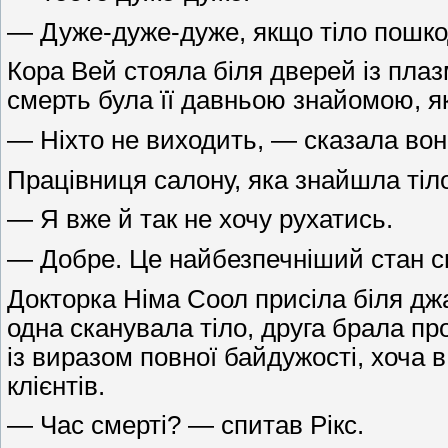
— Дуже-дуже-дуже, якщо тіло пошкод
Кора Вей стояла біля дверей із плазм
смерть була її давньою знайомою, я
— Ніхто не виходить, — сказала вон
Працівниця салону, яка знайшла тіло
— Я вже й так не хочу рухатись.
— Добре. Це найбезпечніший стан св
Докторка Німа Соол присіла біля джак
одна сканувала тіло, друга брала пр
із виразом повної байдужості, хоча 
клієнтів.
— Час смерті? — спитав Рікс.