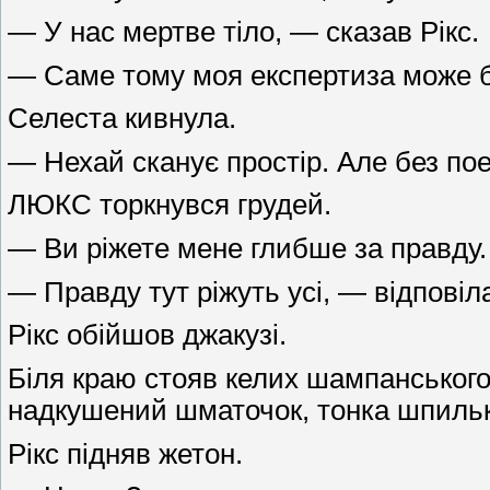
— У нас мертве тіло, — сказав Рікс.
— Саме тому моя експертиза може 
Селеста кивнула.
— Нехай сканує простір. Але без поез
ЛЮКС торкнувся грудей.
— Ви ріжете мене глибше за правду.
— Правду тут ріжуть усі, — відповіл
Рікс обійшов джакузі.
Біля краю стояв келих шампанського
надкушений шматочок, тонка шпилька 
Рікс підняв жетон.