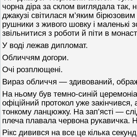
чорна діра за склом виглядала так, н
джакузі світилася м’яким бірюзовим
рушники з живого шовку і маленькі з
звільнитися з роботи й піти в монас
У воді лежав дипломат.
Обличчям догори.
Очі розплющені.
Вираз обличчя — здивований, ображе
На ньому був темно-синій церемоніа
офіційний протокол уже закінчився, 
тонкому ланцюжку. На зап’ясті — слі
плеча плавала червона рукавичка. Н
Рікс дивився на все це кілька секунд