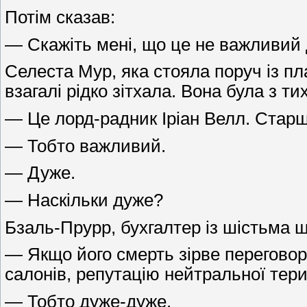
Потім сказав:
— Скажіть мені, що це не важливий
Селеста Мур, яка стояла поруч із пл
взагалі рідко зітхала. Вона була з т
— Це лорд-радник Іріан Велл. Старш
— Тобто важливий.
— Дуже.
— Наскільки дуже?
Бзаль-Прурр, бухгалтер із шістьма 
— Якщо його смерть зірве переговори
салонів, репутацію нейтральної тери
— Тобто дуже-дуже.