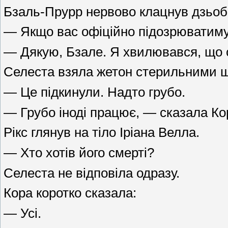
Бзаль-Прурр нервово клацнув дзьоб
— Якщо вас офіційно підозрюватимуть
— Дякую, Бзале. Я хвилювався, що о
Селеста взяла жетон стерильними 
— Це підкинули. Надто грубо.
— Грубо іноді працює, — сказала Ко
Рікс глянув на тіло Іріана Велла.
— Хто хотів його смерті?
Селеста не відповіла одразу.
Кора коротко сказала:
— Усі.