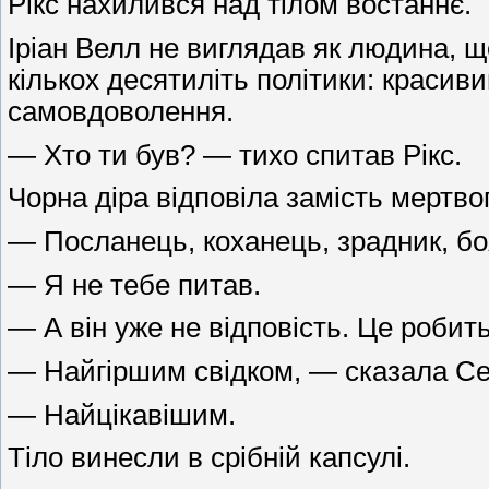
Рікс нахилився над тілом востаннє.
Іріан Велл не виглядав як людина, 
кількох десятиліть політики: красиви
самовдоволення.
— Хто ти був? — тихо спитав Рікс.
Чорна діра відповіла замість мертвог
— Посланець, коханець, зрадник, боя
— Я не тебе питав.
— А він уже не відповість. Це роби
— Найгіршим свідком, — сказала Се
— Найцікавішим.
Тіло винесли в срібній капсулі.