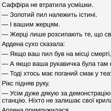
Саффіра не втратила усмішки.
— Золотий пил належить істині.
— І вашим жерцям.
— Жерці лише розсипають те, що світ
Ардена сухо сказала:
— Якщо ваш пил був на місці смерті, 
— А якщо ваша рукавичка була там
— Тоді хтось має поганий смак у теа
Рікс підняв руку.
— Усім дуже дякую за демонстрацію т
станцію. Ніхто не залишає свої крил
Ардена примружилася.