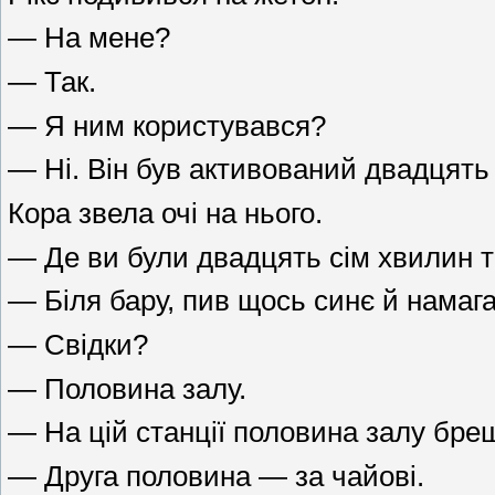
— На мене?
— Так.
— Я ним користувався?
— Ні. Він був активований двадцять 
Кора звела очі на нього.
— Де ви були двадцять сім хвилин 
— Біля бару, пив щось синє й намаг
— Свідки?
— Половина залу.
— На цій станції половина залу бре
— Друга половина — за чайові.