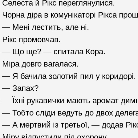
Селеста й Рікс переглянулися.
Чорна діра в комунікаторі Рікса прош
— Мені лестить, але ні.
Рікс промовчав.
— Що ще? — спитала Кора.
Міра довго вагалася.
— Я бачила золотий пил у коридорі.
— Запах?
— Їхні рукавички мають аромат димн
— Тобто сліди ведуть до двох делег
— А мертвий із третьої, — додав Рік
Міру відпустили під охорону.