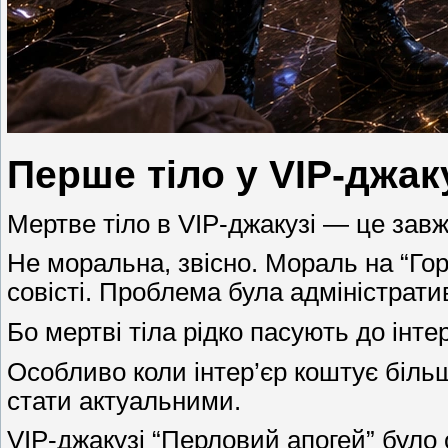
Перше тіло у VIP-джак
Мертве тіло в VIP-джакузі — це зав
Не моральна, звісно. Мораль на “Го
совісті. Проблема була адміністрати
Бо мертві тіла рідко пасують до інтер
Особливо коли інтер’єр коштує більш
стати актуальними.
VIP-джакузі “Перловий апогей” було 