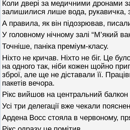
Коли двері за медичними дронами за
залишилися лише вода, рукавичка, зол
А правила, як він підозрював, писал
У головному нічному залі “М’який в
Точніше, паніка преміум-класу.
Ніхто не кричав. Ніхто не біг. Це б
на одного так, ніби кожен щойно при
зброї, але ще не діставали її. Прац
пакетів вечора.
Рікс вийшов на центральний балкон 
Усі три делегації вже чекали пояснен
Ардена Восс стояла в червоному, пря
Рікс одразу це помітив.