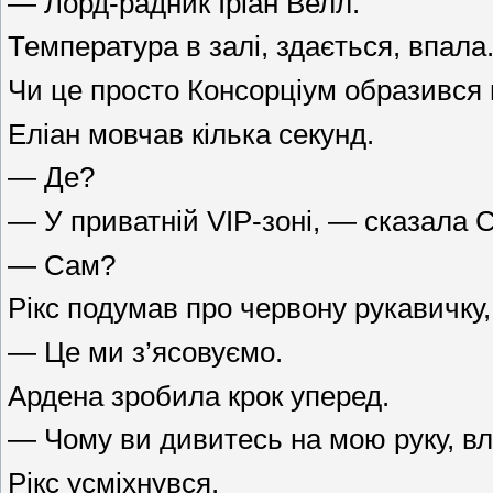
— Лорд-радник Іріан Велл.
Температура в залі, здається, впала
Чи це просто Консорціум образився 
Еліан мовчав кілька секунд.
— Де?
— У приватній VIP-зоні, — сказала 
— Сам?
Рікс подумав про червону рукавичку,
— Це ми з’ясовуємо.
Ардена зробила крок уперед.
— Чому ви дивитесь на мою руку, в
Рікс усміхнувся.