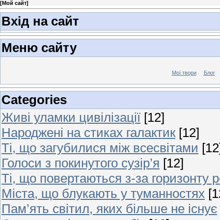
[
Мой сайт
]
Вхід на сайт
Меню сайту
Мої твори
Блог
Categories
Живі уламки цивілізації
[12]
Народжені на стиках галактик
[12]
Ті, що загубилися між всесвітами
[12
Голоси з покинутого сузір’я
[12]
Ті, що повертаються з-за горизонту 
Міста, що блукають у туманностях
[1
Пам’ять світил, яких більше не існує