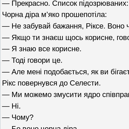
— Прекрасно. Список підозрюваних: т
Чорна діра м’яко прошепотіла:
— Не забувай бажання, Ріксе. Воно 
— Якщо ти знаєш щось корисне, гов
— Я знаю все корисне.
— Тоді говори це.
— Але мені подобається, як ви бігаєт
Рікс повернувся до Селести.
— Ми можемо змусити ядро співпр
— Ні.
— Чому?
— Бо воно чорна діра.