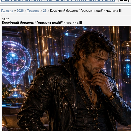
Головна
»
2026
»
Травень
»
28
»
Космічний бордель “Горизонт подій” - частина ІІІ
10:37
Космічний бордель “Горизонт подій” - частина ІІІ