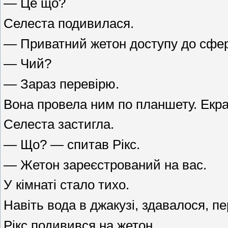
— Це що?
Селеста подивилася.
— Приватний жетон доступу до сфер
— Чий?
— Зараз перевірю.
Вона провела ним по планшету. Екр
Селеста застигла.
— Що? — спитав Рікс.
— Жетон зареєстрований на вас.
У кімнаті стало тихо.
Навіть вода в джакузі, здавалося, п
Рікс подивився на жетон.