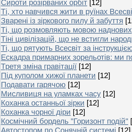
Сироти розірваних орбіт
[12]
Ті, хто навчився жити в руїнах Всесв
Зварені із зіркового пилу й забуття
[1
Ті, що розмовляють мовою наднових
Тіні цивілізацій, що не встигли наро
Ті, що рятують Всесвіт за інструкцією
Ескадра примарних зорельотів: ми п
Третя зміна гравітації
[12]
Під куполом хижої планети
[12]
Подавати гарячою
[12]
Мисливиця на уламках часу
[12]
Коханка останньої зірки
[12]
Коханка чорної діри
[12]
Космічний бордель "Горизонт подій"
Автостопом по Сонячній системі
[12]