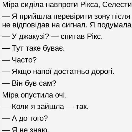
Міра сиділа навпроти Рікса, Селести
— Я прийшла перевірити зону після 
не відповідав на сигнал. Я подумала,
— У джакузі? — спитав Рікс.
— Тут таке буває.
— Часто?
— Якщо напої достатньо дорогі.
— Він був сам?
Міра опустила очі.
— Коли я зайшла — так.
— А до того?
— Я не знаю.