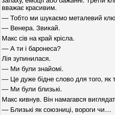
запаху, емоції або бажанні. Третій к
вважає красивим.
— Тобто ми шукаємо металевий клю
— Венера. Звикай.
Макс сів на край крісла.
— А ти і баронеса?
Лія зупинилася.
— Ми були знайомі.
— Це дуже бідне слово для того, як 
— Ми були близькі.
Макс кивнув. Він намагався виглядат
— Близькі як союзниці, вороги чи…