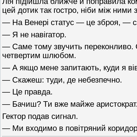
Лія підійшла ближче й поправила ком
цей дотик так гостро, ніби між ними
— На Венері статус — це зброя, — ск
— Я не навігатор.
— Саме тому звучить переконливо. С
четвертим шлюбом.
— А якщо мене запитають, куди я ві
— Скажеш: туди, де небезпечно.
— Це правда.
— Бачиш? Ти вже майже аристократ
Гектор подав сигнал.
— Ми входимо в повітряний коридор