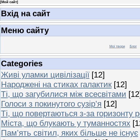
[
Мой сайт
]
Вхід на сайт
Меню сайту
Мої твори
Блог
Categories
Живі уламки цивілізації
[12]
Народжені на стиках галактик
[12]
Ті, що загубилися між всесвітами
[12
Голоси з покинутого сузір’я
[12]
Ті, що повертаються з-за горизонту 
Міста, що блукають у туманностях
[1
Пам’ять світил, яких більше не існує