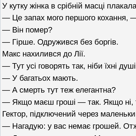
У кутку жінка в срібній масці плака
— Це запах мого першого кохання, —
— Він помер?
— Гірше. Одружився без боргів.
Макс нахилився до Лії.
— Тут усі говорять так, ніби їхні душ
— У багатьох мають.
— А смерть тут теж елегантна?
— Якщо маєш гроші — так. Якщо ні, т
Гектор, підключений через маленький
— Нагадую: у вас немає грошей. Отже