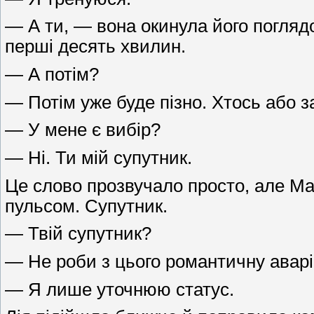
— А ти, — вона окинула його погляд
перші десять хвилин.
— А потім?
— Потім уже буде пізно. Хтось або з
— У мене є вибір?
— Ні. Ти мій супутник.
Це слово прозвучало просто, але Мак
пульсом. Супутник.
— Твій супутник?
— Не роби з цього романтичну авар
— Я лише уточнюю статус.