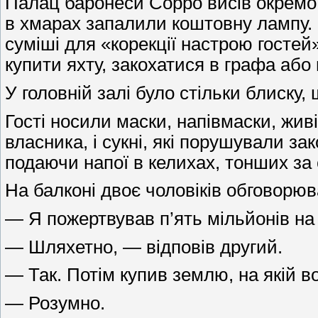
Палац баронеси Сорро висів окремо в
в хмарах запалили коштовну лампу.
суміші для «корекції настрою госте
купити яхту, закохатися в графа або
У головній залі було стільки блиску,
Гості носили маски, напівмаски, жив
власника, і сукні, які порушували з
подаючи напої в келихах, тонших за 
На балконі двоє чоловіків обговорюв
— Я пожертвував п’ять мільйонів на 
— Шляхетно, — відповів другий.
— Так. Потім купив землю, на якій в
— Розумно.