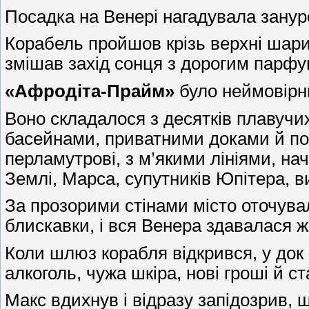
Посадка на Венері нагадувала зануре
Корабель пройшов крізь верхні шари
змішав захід сонця з дорогим парфу
«Афродіта-Прайм»
було неймовірн
Воно складалося з десятків плавуч
басейнами, приватними доками й пові
перламутрові, з м’якими лініями, на
Землі, Марса, супутників Юпітера, в
За прозорими стінами місто оточува
блискавки, і вся Венера здавалася ж
Коли шлюз корабля відкрився, у док 
алкоголь, чужа шкіра, нові гроші й ст
Макс вдихнув і відразу запідозрив, щ