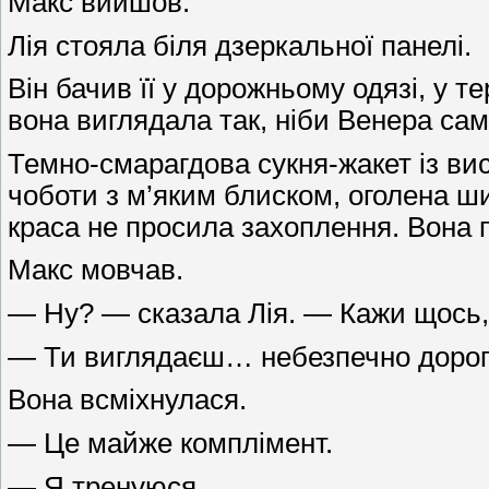
Макс вийшов.
Лія стояла біля дзеркальної панелі.
Він бачив її у дорожньому одязі, у т
вона виглядала так, ніби Венера сам
Темно-смарагдова сукня-жакет із вис
чоботи з м’яким блиском, оголена шия
краса не просила захоплення. Вона п
Макс мовчав.
— Ну? — сказала Лія. — Кажи щось, 
— Ти виглядаєш… небезпечно дорог
Вона всміхнулася.
— Це майже комплімент.
— Я тренуюся.