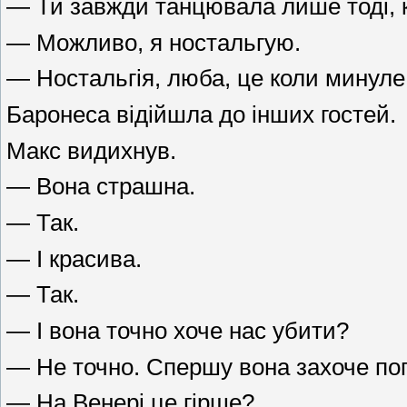
— Ти завжди танцювала лише тоді, к
— Можливо, я ностальгую.
— Ностальгія, люба, це коли минуле
Баронеса відійшла до інших гостей.
Макс видихнув.
— Вона страшна.
— Так.
— І красива.
— Так.
— І вона точно хоче нас убити?
— Не точно. Спершу вона захоче по
— На Венері це гірше?