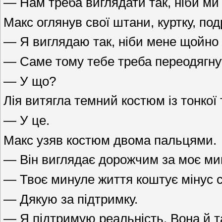
— Нам треба виглядати так, ніби ми 
Макс оглянув свої штани, куртку, по
— Я виглядаю так, ніби мене щойно д
— Саме тому тебе треба переодягну
— У що?
Лія витягла темний костюм із тонкої
— У це.
Макс узяв костюм двома пальцями.
— Він виглядає дорожчим за моє ми
— Твоє минуле життя коштує мінус с
— Дякую за підтримку.
— Я підтримую реальність. Вона й т