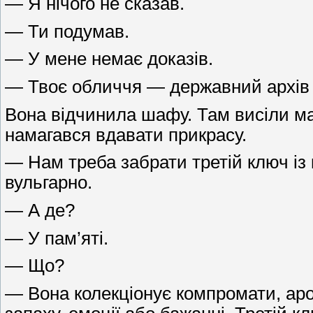
— Я нічого не сказав.
— Ти подумав.
— У мене немає доказів.
— Твоє обличчя — державний архів 
Вона відчинила шафу. Там висіли мас
намагався вдавати прикрасу.
— Нам треба забрати третій ключ із 
вульгарно.
— А де?
— У пам’яті.
— Що?
— Вона колекціонує компромати, аро