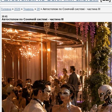
Головна
»
2026
»
Травень
»
28
»
Автостопом по Сонячній системі - частина ІІІ
10:41
Автостопом по Сонячній системі - частина ІІІ