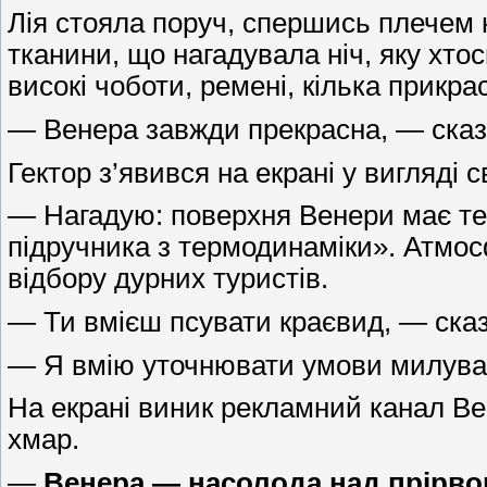
Лія стояла поруч, спершись плечем 
тканини, що нагадувала ніч, яку хто
високі чоботи, ремені, кілька прикра
— Венера завжди прекрасна, — сказа
Гектор з’явився на екрані у вигляді
— Нагадую: поверхня Венери має тем
підручника з термодинаміки». Атмо
відбору дурних туристів.
— Ти вмієш псувати краєвид, — ска
— Я вмію уточнювати умови милува
На екрані виник рекламний канал Ве
хмар.
—
Венера — насолода над прірвою!