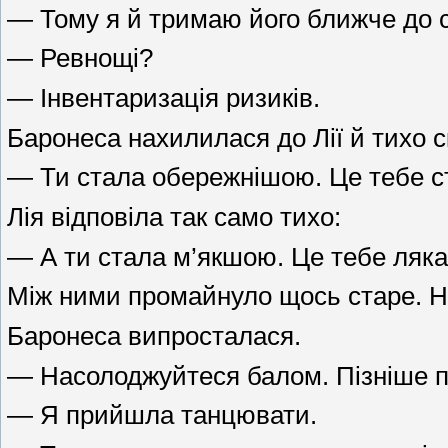
— Тому я й тримаю його ближче до 
— Ревнощі?
— Інвентаризація ризиків.
Баронеса нахилилася до Лії й тихо с
— Ти стала обережнішою. Це тебе с
Лія відповіла так само тихо:
— А ти стала м’якшою. Це тебе ляка
Між ними промайнуло щось старе. Н
Баронеса випросталася.
— Насолоджуйтеся балом. Пізніше п
— Я прийшла танцювати.