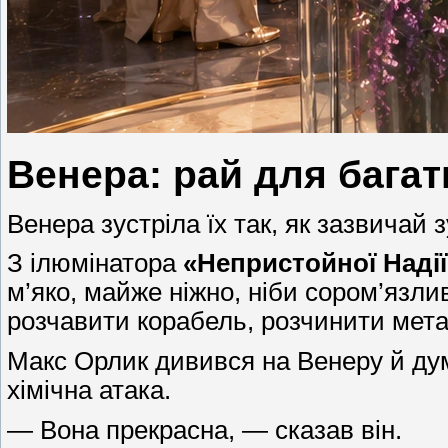
Венера: рай для багат
Венера зустріла їх так, як зазвичай 
З ілюмінатора
«Непристойної Надії
м’яко, майже ніжно, ніби сором’язли
розчавити корабель, розчинити мета
Макс Орлик дивився на Венеру й дум
хімічна атака.
— Вона прекрасна, — сказав він.