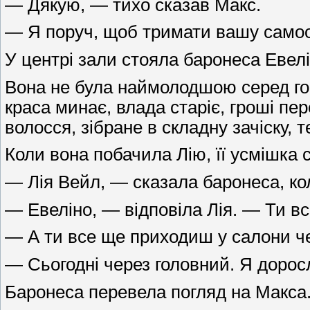
— Дякую, — тихо сказав Макс.
— Я поруч, щоб тримати вашу самооц
У центрі зали стояла баронеса Евел
Вона не була наймолодшою серед гост
краса минає, влада старіє, гроші пе
волосся, зібране в складну зачіску, 
Коли вона побачила Лію, її усмішка 
— Лія Вейл, — сказала баронеса, ко
— Евеліно, — відповіла Лія. — Ти в
— А ти все ще приходиш у салони че
— Сьогодні через головний. Я дорос
Баронеса перевела погляд на Макса