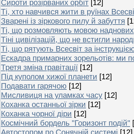
Сироти розірваних орбіт
[12]
Ті, хто навчився жити в руїнах Всесв
Зварені із зіркового пилу й забуття
[1
Ті, що розмовляють мовою наднових
Тіні цивілізацій, що не встигли наро
Ті, що рятують Всесвіт за інструкцією
Ескадра примарних зорельотів: ми п
Третя зміна гравітації
[12]
Під куполом хижої планети
[12]
Подавати гарячою
[12]
Мисливиця на уламках часу
[12]
Коханка останньої зірки
[12]
Коханка чорної діри
[12]
Космічний бордель "Горизонт подій"
Автостопом по Сонячній системі
[12]