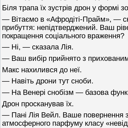
Біля трапа їх зустрів дрон у формі з
— Вітаємо в «Афродіті-Прайм», — ск
прибуття: непідтверджений. Ваш рів
покращення соціального враження?
— Ні, — сказала Лія.
— Ваш вибір прийнято з прихованим
Макс нахилився до неї.
— Навіть дрони тут сноби.
— На Венері снобізм — базова функц
Дрон просканував їх.
— Пані Лія Вейл. Ваше повернення з
атмосферного парфуму класу «невідт