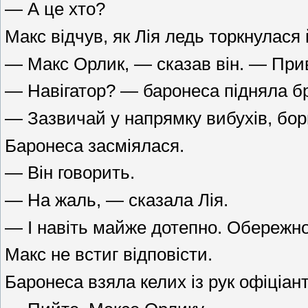
— А це хто?
Макс відчув, як Лія ледь торкнулася 
— Макс Орлик, — сказав він. — Прив
— Навігатор? — баронеса підняла бр
— Зазвичай у напрямку вибухів, борг
Баронеса засміялася.
— Він говорить.
— На жаль, — сказала Лія.
— І навіть майже дотепно. Обережно,
Макс не встиг відповісти.
Баронеса взяла келих із рук офіціан