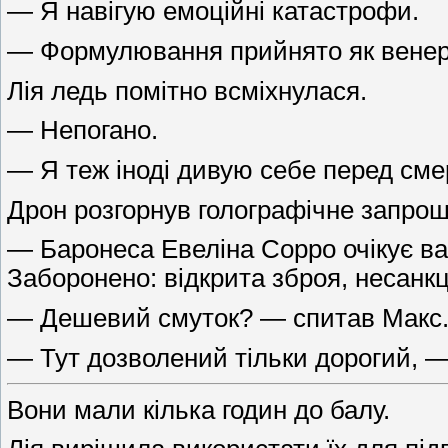
— Я навігую емоційні катастрофи.
— Формулювання прийнято як венері
Лія ледь помітно всміхнулася.
— Непогано.
— Я теж іноді дивую себе перед сме
Дрон розгорнув голографічне запро
— Баронеса Евеліна Сорро очікує вас
Заборонено: відкрита зброя, несанкц
— Дешевий смуток? — спитав Макс
— Тут дозволений тільки дорогий, — 
Вони мали кілька годин до балу.