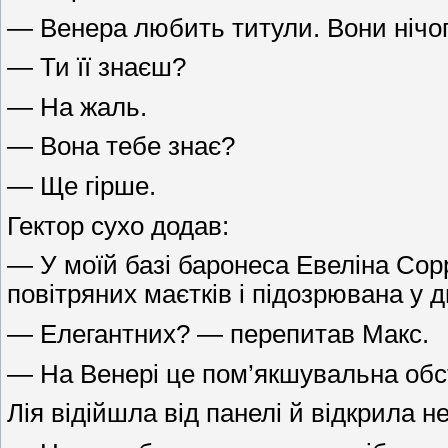
— Венера любить титули. Вони нічог
— Ти її знаєш?
— На жаль.
— Вона тебе знає?
— Ще гірше.
Гектор сухо додав:
— У моїй базі баронеса Евеліна Сор
повітряних маєтків і підозрювана у 
— Елегантних? — перепитав Макс.
— На Венері це пом’якшувальна обс
Лія відійшла від панелі й відкрила 