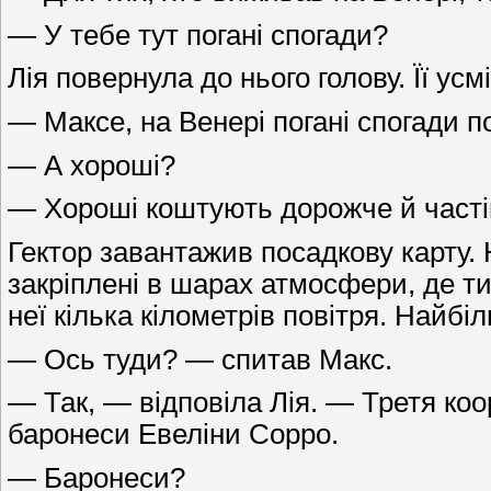
— У тебе тут погані спогади?
Лія повернула до нього голову. Її ус
— Максе, на Венері погані спогади 
— А хороші?
— Хороші коштують дорожче й часті
Гектор завантажив посадкову карту.
закріплені в шарах атмосфери, де т
неї кілька кілометрів повітря. Найб
— Ось туди? — спитав Макс.
— Так, — відповіла Лія. — Третя коо
баронеси Евеліни Сорро.
— Баронеси?