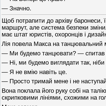
— Значно.
Щоб потрапити до архіву баронеси, 
маршрут, але система безпеки зміни
має штат юристів, охоронців і дизайн
Лія повела Макса на танцювальний 
— Ми будемо танцювати? — спитав 
— Ні, ми будемо виглядати так, ніб
— Я не вмію навіть це.
— Просто тримай мене і не наступай
Вона поклала його руку собі на талі
скрипковими лініями, схожими на гол