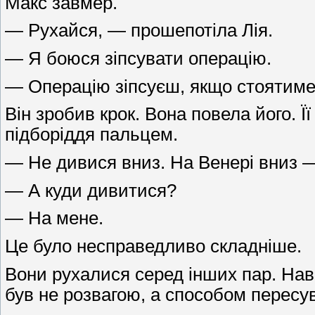
Макс завмер.
— Рухайся, — прошепотіла Лія.
— Я боюся зіпсувати операцію.
— Операцію зіпсуєш, якщо стоятиме
Він зробив крок. Вона повела його. Ї
підборіддя пальцем.
— Не дивися вниз. На Венері вниз —
— А куди дивитися?
— На мене.
Це було несправедливо складніше.
Вони рухалися серед інших пар. Навк
був не розвагою, а способом пересув