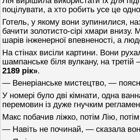
Лія вирішила використати їх для підг
поцілувати, а хто робить усе це одн
Готель, у якому вони зупинилися, н
бачити золотисто-сірі хмари внизу. 
шарів інженерної впевненості, а лю
На стінах висіли картини. Вони руха
шампанське біля вулкану, на третій 
2189 рік»
.
— Венеріанське мистецтво, — поясни
У номері було дві кімнати, одна ван
перемовин із дуже гнучким регламен
Макс побачив ліжко, потім Лію, потім
— Навіть не починай, — сказала вон