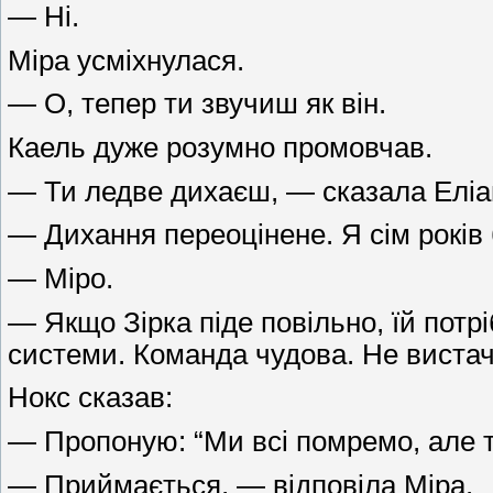
— Ні.
Міра усміхнулася.
— О, тепер ти звучиш як він.
Каель дуже розумно промовчав.
— Ти ледве дихаєш, — сказала Еліа
— Дихання переоцінене. Я сім років 
— Міро.
— Якщо Зірка піде повільно, їй пот
системи. Команда чудова. Не вистача
Нокс сказав:
— Пропоную: “Ми всі помремо, але те
— Приймається, — відповіла Міра.