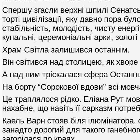
Спершу згасли верхні шпилі Сенатсь
торті цивілізації, яку давно пора бу
стабільність, молодість, чисту енер
купальні, церемоніальні арки, золоті
Храм Світла залишився останнім.
Він світився над столицею, як хворе
А над ним тріскалася сфера Останнь
На борту “Сорокової вдови” всі мовч
Це траплялося рідко. Еліана Рут мов
нахабне, що навіть її сарказм потре
Каель Варн стояв біля ілюмінатора, 
занадто дорогий для такого ганебного
загорілася по краях.