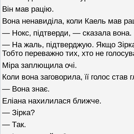
Він мав рацію.
Вона ненавиділа, коли Каель мав ра
— Нокс, підтверди, — сказала вона.
— На жаль, підтверджую. Якщо Зірка 
Тобто переважно тих, хто не голосу
Міра заплющила очі.
Коли вона заговорила, її голос став
— Вона знає.
Еліана нахилилася ближче.
— Зірка?
— Так.