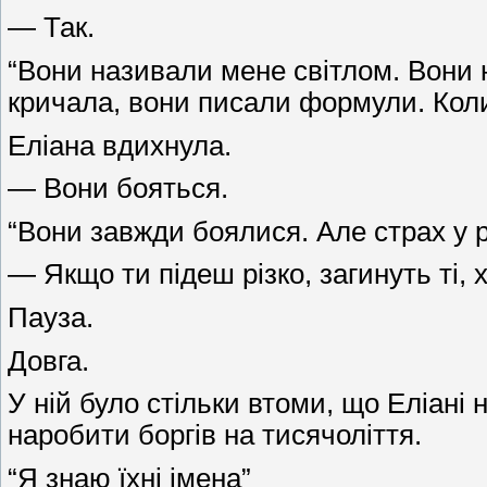
— Так.
“Вони називали мене світлом. Вони 
кричала, вони писали формули. Коли
Еліана вдихнула.
— Вони бояться.
“Вони завжди боялися. Але страх у 
— Якщо ти підеш різко, загинуть ті, 
Пауза.
Довга.
У ній було стільки втоми, що Еліані
наробити боргів на тисячоліття.
“Я знаю їхні імена”