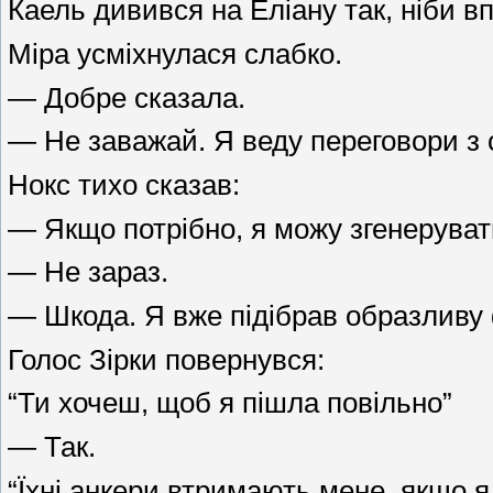
Каель дивився на Еліану так, ніби вп
Міра усміхнулася слабко.
— Добре сказала.
— Не заважай. Я веду переговори з с
Нокс тихо сказав:
— Якщо потрібно, я можу згенеруват
— Не зараз.
— Шкода. Я вже підібрав образливу
Голос Зірки повернувся:
“Ти хочеш, щоб я пішла повільно”
— Так.
“Їхні анкери втримають мене, якщо 