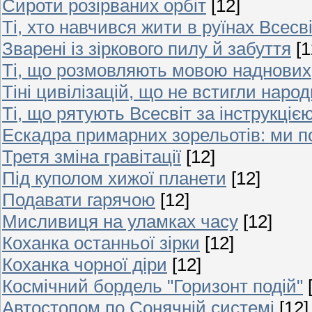
Сироти розірваних орбіт
[12]
Ті, хто навчився жити в руїнах Всесв
Зварені із зіркового пилу й забуття
[1
Ті, що розмовляють мовою наднових
Тіні цивілізацій, що не встигли наро
Ті, що рятують Всесвіт за інструкцією
Ескадра примарних зорельотів: ми п
Третя зміна гравітації
[12]
Під куполом хижої планети
[12]
Подавати гарячою
[12]
Мисливиця на уламках часу
[12]
Коханка останньої зірки
[12]
Коханка чорної діри
[12]
Космічний бордель "Горизонт подій"
Автостопом по Сонячній системі
[12]