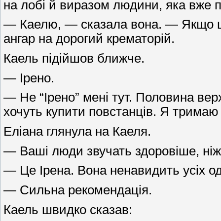
на лобі й виразом людини, яка вже 
— Каелю, — сказала вона. — Якщо ц
ангар на дорогий крематорій.
Каель підійшов ближче.
— Ірено.
— Не “Ірено” мені тут. Половина верх
хочуть купити повстанців. Я тримаю
Еліана глянула на Каеля.
— Ваші люди звучать здоровіше, ніж 
— Це Ірена. Вона ненавидить усіх о
— Сильна рекомендація.
Каель швидко сказав: