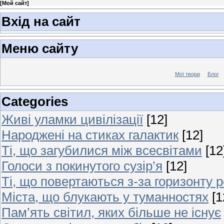
[
Мой сайт
]
Вхід на сайт
Меню сайту
Мої твори
Блог
Categories
Живі уламки цивілізації
[12]
Народжені на стиках галактик
[12]
Ті, що загубилися між всесвітами
[12
Голоси з покинутого сузір’я
[12]
Ті, що повертаються з-за горизонту 
Міста, що блукають у туманностях
[1
Пам’ять світил, яких більше не існує