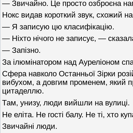
— Звичайно. Це просто озброєна нап
Нокс видав короткий звук, схожий н
— Я записую цю класифікацію.
— Ніхто нічого не записує, — сказал
— Запізно.
За ілюмінатором над Ауреліоном сп
Сфера навколо Останньої Зірки розій
вибухом, а довгим променем, який пр
цитаделлю.
Там, унизу, люди вийшли на вулиці.
Не еліта. Не гості балу. Не ті, хто 
Звичайні люди.