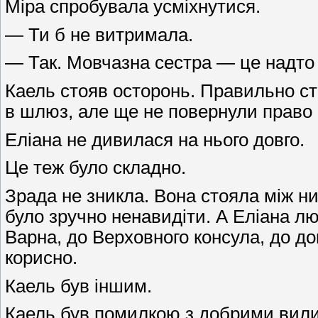
Міра спробувала усміхнутися.
— Ти б не витримала.
— Так. Мовчазна сестра — це надто 
Каель стояв осторонь. Правильно ст
в шлюз, але ще не повернули право
Еліана не дивилася на нього довго.
Це теж було складно.
Зрада не зникла. Вона стояла між ни
було зручно ненавидіти. А Еліана л
Варна, до Верховного консула, до док
корисно.
Каель був іншим.
Каель був помилкою з добрими вил