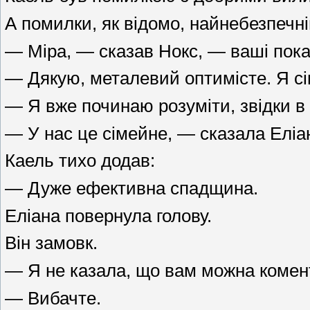
А помилки, як відомо, найнебезпечніш
— Міра, — сказав Нокс, — ваші пока
— Дякую, металевий оптимісте. Я сі
— Я вже починаю розуміти, звідки в 
— У нас це сімейне, — сказала Еліан
Каель тихо додав:
— Дуже ефективна спадщина.
Еліана повернула голову.
Він замовк.
— Я не казала, що вам можна комент
— Вибачте.