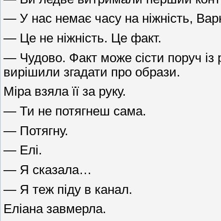
— У нас немає часу на ніжність, Вар
— Це не ніжність. Це факт.
— Чудово. Факт може сісти поруч із 
вирішили згадати про образи.
Міра взяла її за руку.
— Ти не потягнеш сама.
— Потягну.
— Елі.
— Я сказала…
— Я теж піду в канал.
Еліана завмерла.