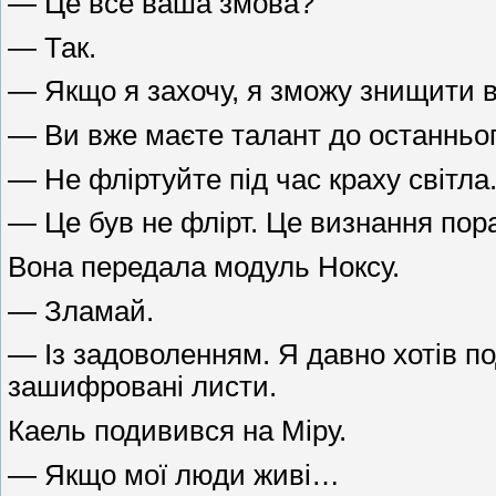
— Це все ваша змова?
— Так.
— Якщо я захочу, я зможу знищити в
— Ви вже маєте талант до останньог
— Не фліртуйте під час краху світла
— Це був не флірт. Це визнання пор
Вона передала модуль Ноксу.
— Зламай.
— Із задоволенням. Я давно хотів п
зашифровані листи.
Каель подивився на Міру.
— Якщо мої люди живі…