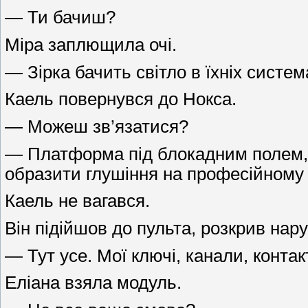
— Ти бачиш?
Міра заплющила очі.
— Зірка бачить світло в їхніх систем
Каель повернувся до Нокса.
— Можеш зв’язатися?
— Платформа під блокадним полем, з
образити глушіння на професійному р
Каель не вагався.
Він підійшов до пульта, розкрив нар
— Тут усе. Мої ключі, канали, конта
Еліана взяла модуль.