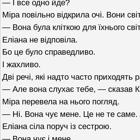
— І все одно йде?
Міра повільно відкрила очі. Вони св
— Вона була кліткою для їхнього сві
Еліана не відповіла.
Бо це було справедливо.
І жахливо.
Дві речі, які надто часто приходять 
— Але вона слухає тебе, — сказав К
Міра перевела на нього погляд.
— Ні. Вона чує мене. Це не те саме. 
Еліана сіла поруч із сестрою.
— Вона чує і мене.