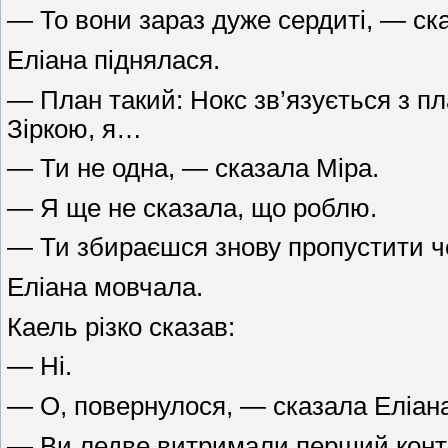
— То вони зараз дуже сердиті, — ска
Еліана піднялася.
— План такий: Нокс зв’язується з пл
Зіркою, я…
— Ти не одна, — сказала Міра.
— Я ще не сказала, що роблю.
— Ти збираєшся знову пропустити чер
Еліана мовчала.
Каель різко сказав:
— Ні.
— О, повернулося, — сказала Еліана
— Ви ледве витримали перший конта