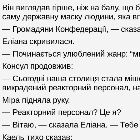
Він виглядав гірше, ніж на балу, що
саму державну маску людини, яка вп
— Громадяни Конфедерації, — сказа
Еліана скривилася.
— Починається улюблений жанр: “ми 
Консул продовжив:
— Сьогодні наша столиця стала міше
викрадений реакторний персонал, н
Міра підняла руку.
— Реакторний персонал? Це я?
— Вітаю, — сказала Еліана. — Тебе 
Каель тихо сказав: