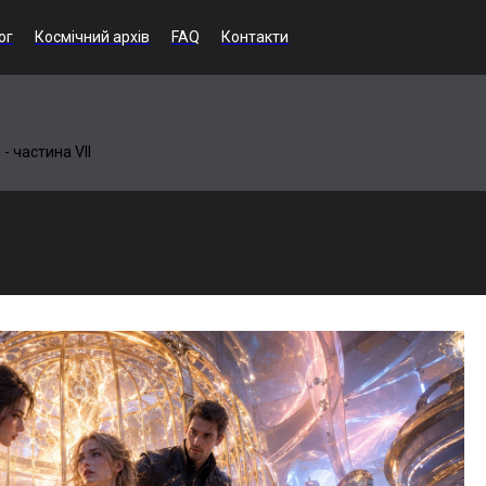
ог
Космічний архів
FAQ
Контакти
- частина VІІ