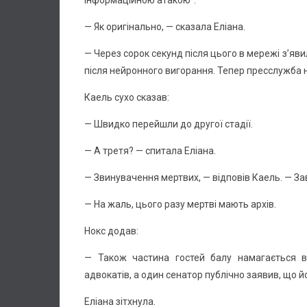
— Як оригінально, — сказала Еліана.
— Через сорок секунд після цього в мережі з’яви
після нейронного вигорання. Тепер пресслужба н
Каель сухо сказав:
— Швидко перейшли до другої стадії.
— А третя? — спитала Еліана.
— Звинувачення мертвих, — відповів Каель. — З
— На жаль, цього разу мертві мають архів.
Нокс додав:
— Також частина гостей балу намагається вт
адвокатів, а один сенатор публічно заявив, що 
Еліана зітхнула.