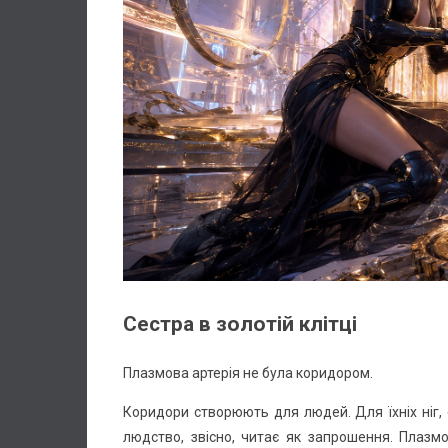
Сестра в золотій клітці
Плазмова артерія не була коридором.
Коридори створюють для людей. Для їхніх ніг, ст
людство, звісно, читає як запрошення. Плазм