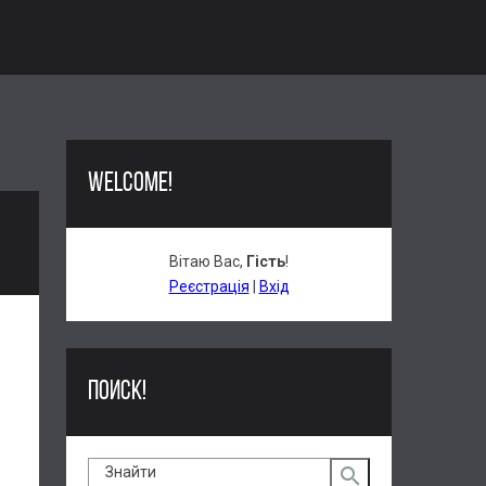
WELCOME!
Вітаю Вас
,
Гість
!
Реєстрація
|
Вхід
ПОИСК!