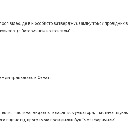
лося відео, де він особисто затверджує заміну трьох провідників
азиває це “історичним контекстом”.
авжди працювало в Сенаті.
екти, частина видаляє власні комунікатори, частина шукає
його підпис під програмою провідників був “метафоричним”.