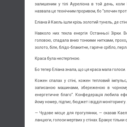
залишеним у тілі Ауреліона в той день, коли
назвала це технічним проривом, бо “злочин прот
Еліана й Каель ішли крізь золотий тунель, де сті
Навколо них текла енергія Останньої Зірки. 
головою, спадала вниз тонкими нитками, проход
золото, біле, блідо-блакитне, гаряче срібло, перл
Краса була нестерпною.
Бо тепер Еліана знала, що ця краса мала голоси.
Кожен спалах у стіні, кожен тепловий імпуль
записаною машинами, збереженою в чорному а
енергетичне благо”. Конфедерація любила ефек
йому номер, підпис, бюджет і відділ моніторингу.
— Чудове місце для прогулянки, — сказав Каел
ланцюги, голоси мертвих у стінах. Бракує тільки