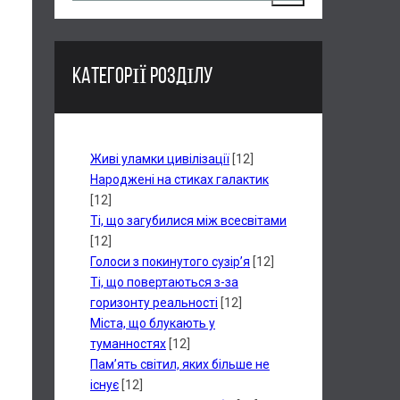
КАТЕГОРІЇ РОЗДІЛУ
Живі уламки цивілізації
[12]
Народжені на стиках галактик
[12]
Ті, що загубилися між всесвітами
[12]
Голоси з покинутого сузір’я
[12]
Ті, що повертаються з-за
горизонту реальності
[12]
Міста, що блукають у
туманностях
[12]
Пам’ять світил, яких більше не
існує
[12]