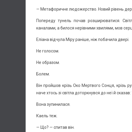
— Метафоричне людожерство. Новий рівень дер
Попереду тунель почав розширюватися. Світл
каналами, а билося нерівними хвилями, мов сер
Еліана відчула Міру раніше, ніж побачила двері.
Не голосом.
Не образом.
Болем.
Він пройшов крізь Око Мертвого Сонця, крізь рук
наче хтось зі світла доторкнувся до неї й сказав: 
Вона зупинилася.
Каель теж.
— Що? — спитав він.