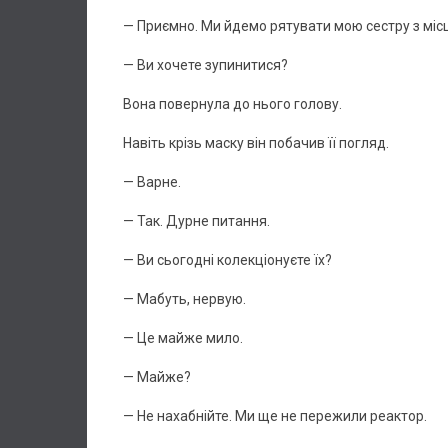
— Приємно. Ми йдемо рятувати мою сестру з місц
— Ви хочете зупинитися?
Вона повернула до нього голову.
Навіть крізь маску він побачив її погляд.
— Варне.
— Так. Дурне питання.
— Ви сьогодні колекціонуєте їх?
— Мабуть, нервую.
— Це майже мило.
— Майже?
— Не нахабнійте. Ми ще не пережили реактор.