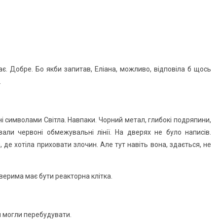
є. Добре. Бо якби запитав, Еліана, можливо, відповіла б щось
.
ні символами Світла. Навпаки. Чорний метал, глибокі подряпини,
ували червоні обмежувальні лінії. На дверях не було написів.
де хотіла приховати злочин. Але тут навіть вона, здається, не
верима має бути реакторна клітка.
ол могли перебудувати.