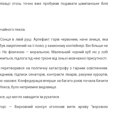
ілізації хтось точно вже пробував подавати шампанське біля
ичайного пекла.
нця в лівій руці. Артефакт горів червоним, наче зіниця, яка
ув закріплений на її поясі, у захисному контейнері. Він більше не
. Не фізичною — моральною. Маленький чорний куб ніс у собі
иниться, підлога під нею трісне від їхньої мовчазної присутності.
е перетворився на політичну катастрофу з гарним освітленням.
ників, підписи сенаторів, контракти лікарів, рахунки курортів,
ло назовні. Конфедерація вперше за багато років почала бачити
ах Нокса, було неприємне видовище.
все, що могло завадити їм рухатися.
орі. — Верховний консул оголосив витік архіву “ворожою