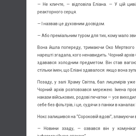
— Не кличте, — відповіла Еліана. — У цій цив
реакторного серця.
— І назвав це духовним досвідом.
— Або преміальним туром для тих, кому мало зв
Вона йшла попереду, тримаючи Око Мертвого Со
нарешті згадала, кого ненавидить. Чорний архів б
здавався холодним предметом. Він став вагою
стільки імен, що Еліані здавалося: якщо вона зуп
Позаду, у залі Храму Світла, бал лицемірів уж
Чорний архів розповзався мережею. Імена провід
накази військових, родові печатки — усе виходи
себе без фільтрів, і це, судячи з паніки в канал
Нокс залишився на “Сороковій вдові”, зламуючи 
— Новини ззаду, — озвався він у комунікат
інформаційною атакою”.