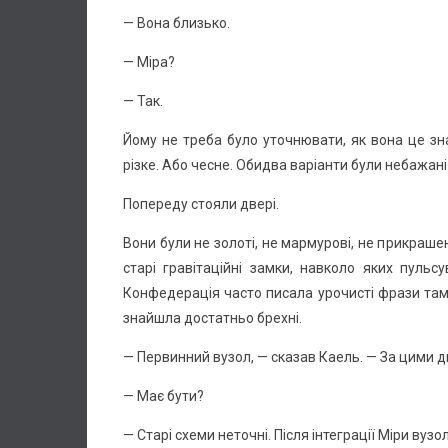
— Вона близько.
— Міра?
— Так.
Йому не треба було уточнювати, як вона це зна
різке. Або чесне. Обидва варіанти були небажані
Попереду стояли двері.
Вони були не золоті, не мармурові, не прикраше
старі гравітаційні замки, навколо яких пульс
Конфедерація часто писала урочисті фрази там, 
знайшла достатньо брехні.
— Первинний вузол, — сказав Каель. — За цими д
— Має бути?
— Старі схеми неточні. Після інтеграції Міри вуз