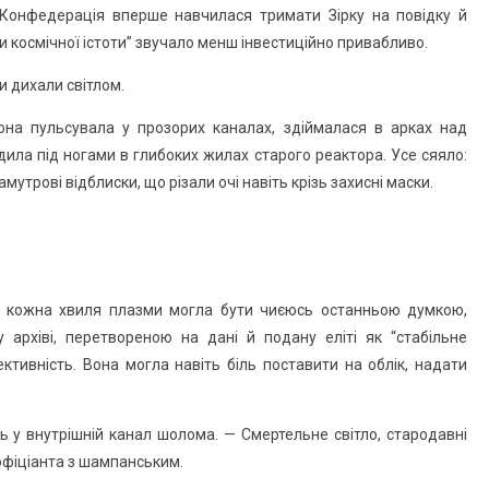
 Конфедерація вперше навчилася тримати Зірку на повідку й
и космічної істоти” звучало менш інвестиційно привабливо.
ни дихали світлом.
Вона пульсувала у прозорих каналах, здіймалася в арках над
ила під ногами в глибоких жилах старого реактора. Усе сяяло:
амутрові відблиски, що різали очі навіть крізь захисні маски.
с, кожна хвиля плазми могла бути чиєюсь останньою думкою,
рхіві, перетвореною на дані й подану еліті як “стабільне
тивність. Вона могла навіть біль поставити на облік, надати
ь у внутрішній канал шолома. — Смертельне світло, стародавні
 офіціанта з шампанським.