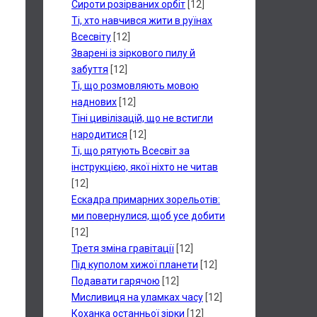
Сироти розірваних орбіт
[12]
Ті, хто навчився жити в руїнах
Всесвіту
[12]
Зварені із зіркового пилу й
забуття
[12]
Ті, що розмовляють мовою
наднових
[12]
Тіні цивілізацій, що не встигли
народитися
[12]
Ті, що рятують Всесвіт за
інструкцією, якої ніхто не читав
[12]
Ескадра примарних зорельотів:
ми повернулися, щоб усе добити
[12]
Третя зміна гравітації
[12]
Під куполом хижої планети
[12]
Подавати гарячою
[12]
Мисливиця на уламках часу
[12]
Коханка останньої зірки
[12]