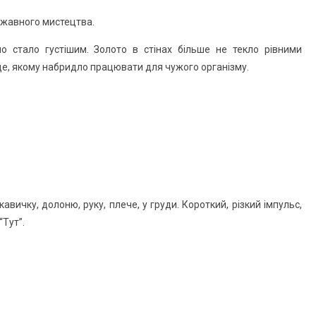
жавного мистецтва.
о стало густішим. Золото в стінах більше не текло рівними
це, якому набридло працювати для чужого організму.
авичку, долоню, руку, плече, у груди. Короткий, різкий імпульс,
“Тут”.