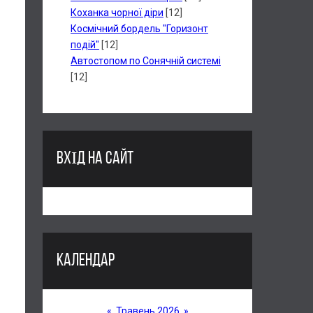
Коханка чорної діри
[12]
Космічний бордель "Горизонт
подій"
[12]
Автостопом по Сонячній системі
[12]
ВХІД НА САЙТ
КАЛЕНДАР
«
Травень 2026
»