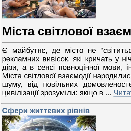
Міста світлової взаєм
Є майбутнє, де місто не “світит
рекламних вивісок, які кричать у ні
діри, а в сенсі повноцінної мови, 
Міста світлової взаємодії народилися
шуму, від повільних домовленост
цивілізації зрозуміли: якщо в
...
Чита
Сфери життєвих рівнів