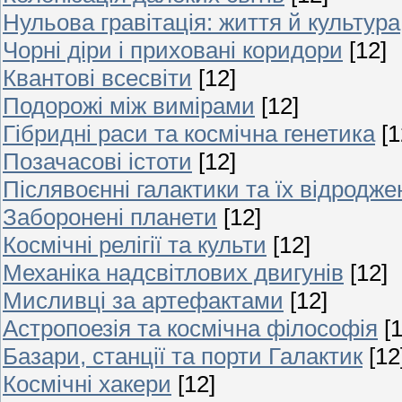
Нульова гравітація: життя й культура
Чорні діри і приховані коридори
[12]
Квантові всесвіти
[12]
Подорожі між вимірами
[12]
Гібридні раси та космічна генетика
[1
Позачасові істоти
[12]
Післявоєнні галактики та їх відродже
Заборонені планети
[12]
Космічні релігії та культи
[12]
Механіка надсвітлових двигунів
[12]
Мисливці за артефактами
[12]
Астропоезія та космічна філософія
[
Базари, станції та порти Галактик
[12
Космічні хакери
[12]