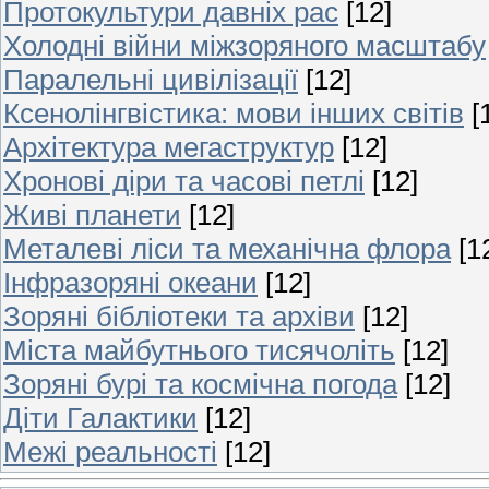
Протокультури давніх рас
[12]
Холодні війни міжзоряного масштабу
Паралельні цивілізації
[12]
Ксенолінгвістика: мови інших світів
[
Архітектура мегаструктур
[12]
Хронові діри та часові петлі
[12]
Живі планети
[12]
Металеві ліси та механічна флора
[1
Інфразоряні океани
[12]
Зоряні бібліотеки та архіви
[12]
Міста майбутнього тисячоліть
[12]
Зоряні бурі та космічна погода
[12]
Діти Галактики
[12]
Межі реальності
[12]