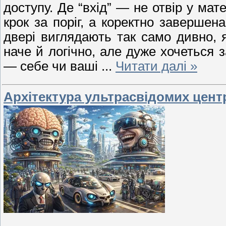
доступу. Де “вхід” — не отвір у мате
крок за поріг, а коректно завершен
двері виглядають так само дивно, я
наче й логічно, але дуже хочеться 
— себе чи ваші
...
Читати далі »
Архітектура ультрасвідомих цент