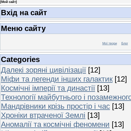
[
Мой сайт
]
Вхід на сайт
Меню сайту
Мої твори
Блог
Categories
Далекі зоряні цивілізації
[12]
Міфи та легенди інших галактик
[12]
Космічні імперії та династії
[13]
Технології майбутнього і позамежног
Мандрівники крізь простір і час
[13]
Хроніки втраченої Землі
[13]
Аномалії та космічні феномени
[13]