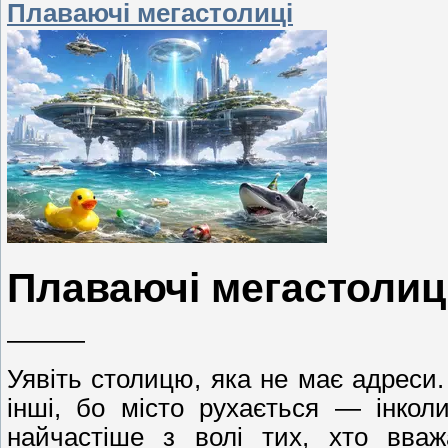
Плаваючі мегастолиці
Плаваючі мегастолиц
———
Уявіть столицю, яка не має адреси.
інші, бо місто рухається — інколи
найчастіше з волі тих, хто вваж