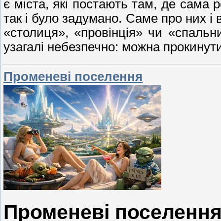
є міста, які постають там, де сама 
так і було задумано. Саме про них і 
«столиця», «провінція» чи «спаль
узагалі небезпечно: можна прокинут
Променеві поселення
Променеві поселенн