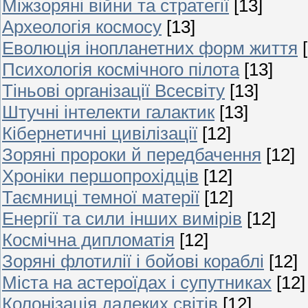
Міжзоряні війни та стратегії
[13]
Археологія космосу
[13]
Еволюція інопланетних форм життя
Психологія космічного пілота
[13]
Тіньові організації Всесвіту
[13]
Штучні інтелекти галактик
[13]
Кібернетичні цивілізації
[12]
Зоряні пророки й передбачення
[12]
Хроніки першопрохідців
[12]
Таємниці темної матерії
[12]
Енергії та сили інших вимірів
[12]
Космічна дипломатія
[12]
Зоряні флотилії і бойові кораблі
[12]
Міста на астероїдах і супутниках
[12]
Колонізація далеких світів
[12]