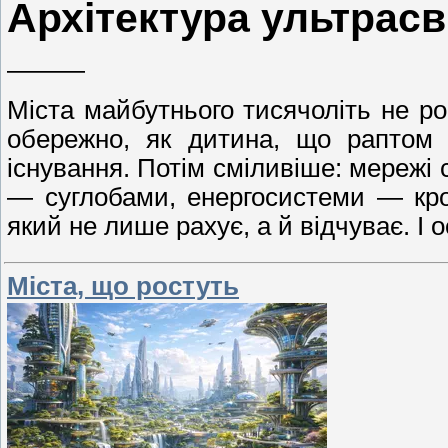
Архітектура ультрасв
———
Міста майбутнього тисячоліть не 
обережно, як дитина, що раптом 
існування. Потім сміливіше: мережі 
— суглобами, енергосистеми — кро
який не лише рахує, а й відчуває. І 
Міста, що ростуть