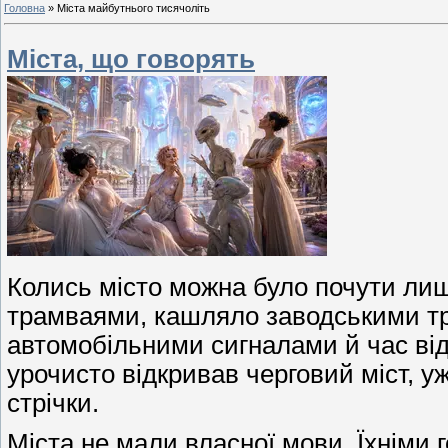
Головна
»
Міста майбутнього тисячоліть
Міста, що говорять
Колись місто можна було почути лиш
трамваями, кашляло заводськими тр
автомобільними сигналами й час ві
урочисто відкривав черговий міст, 
стрічки.
Міста не мали власної мови. Їхніми 