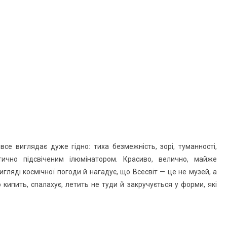
се виглядає дуже гідно: тиха безмежність, зорі, туманності,
ично підсвіченим ілюмінатором. Красиво, велично, майже
гляді космічної погоди й нагадує, що Всесвіт — це не музей, а
 кипить, спалахує, летить не туди й закручується у форми, які