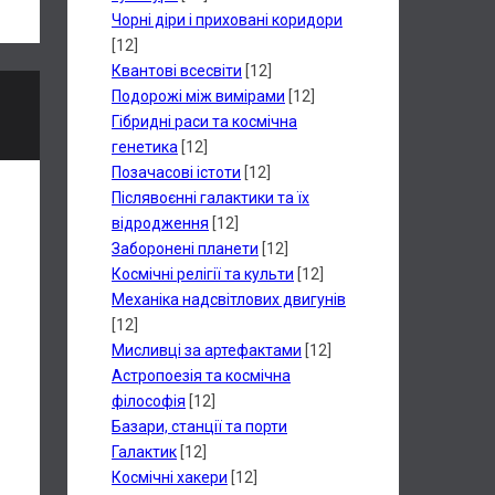
Чорні діри і приховані коридори
[12]
Квантові всесвіти
[12]
Подорожі між вимірами
[12]
Гібридні раси та космічна
генетика
[12]
Позачасові істоти
[12]
Післявоєнні галактики та їх
відродження
[12]
Заборонені планети
[12]
Космічні релігії та культи
[12]
Механіка надсвітлових двигунів
[12]
Мисливці за артефактами
[12]
Астропоезія та космічна
філософія
[12]
Базари, станції та порти
Галактик
[12]
Космічні хакери
[12]