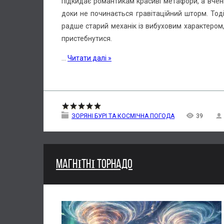
підкидає романтикам красиві метафори, а вчени
доки не починається гравітаційний шторм. Тоді
радше старий механік із вибуховим характером,
пристебнутися.
...
Читати далі »
ЗОРЯНІ БУРІ ТА КОСМІЧНА ПОГОДА
39
МАГНІТНІ ТОРНАДО