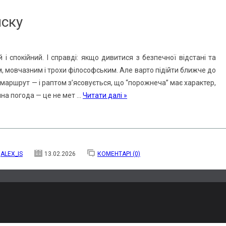
иску
і спокійний. І справді: якщо дивитися з безпечної відстані та
м, мовчазним і трохи філософським. Але варто підійти ближче до
 маршрут — і раптом з’ясовується, що “порожнеча” має характер,
чна погода — це не мет
...
Читати далі »
ALEX_IS
13.02.2026
КОМЕНТАРІ (0)