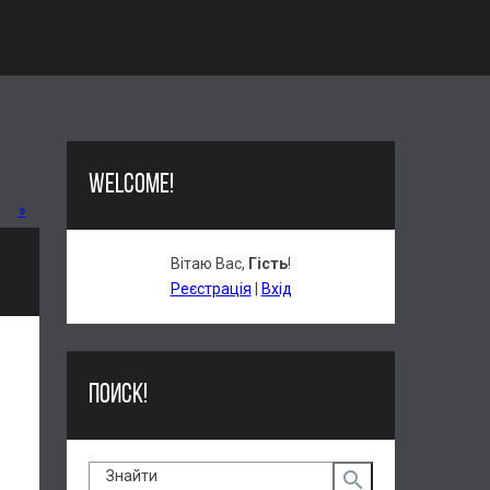
WELCOME!
»
Вітаю Вас
,
Гість
!
Реєстрація
|
Вхід
ПОИСК!