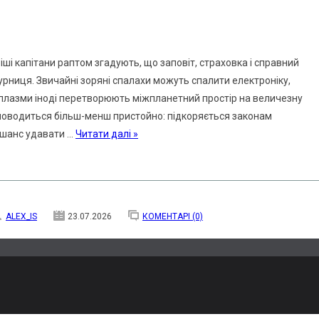
іші капітани раптом згадують, що заповіт, страховка і справний
рниця. Звичайні зоряні спалахи можуть спалити електроніку,
ри плазми іноді перетворюють міжпланетний простір на величезну
 поводиться більш-менш пристойно: підкоряється законам
м шанс удавати
...
Читати далі »
ALEX_IS
23.07.2026
КОМЕНТАРІ (0)