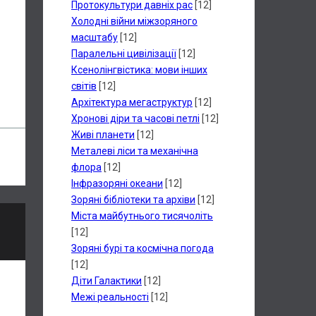
Протокультури давніх рас
[12]
Холодні війни міжзоряного
масштабу
[12]
Паралельні цивілізації
[12]
Ксенолінгвістика: мови інших
світів
[12]
Архітектура мегаструктур
[12]
Хронові діри та часові петлі
[12]
Живі планети
[12]
Металеві ліси та механічна
флора
[12]
Інфразоряні океани
[12]
Зоряні бібліотеки та архіви
[12]
Міста майбутнього тисячоліть
[12]
Зоряні бурі та космічна погода
[12]
Діти Галактики
[12]
Межі реальності
[12]