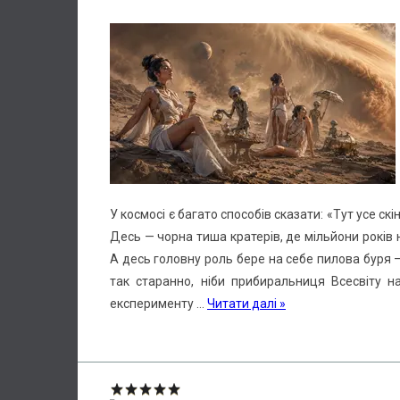
У космосі є багато способів сказати: «Тут усе с
Десь — чорна тиша кратерів, де мільйони років н
А десь головну роль бере на себе пилова буря —
так старанно, ніби прибиральниця Всесвіту н
експерименту
...
Читати далі »