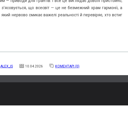
м — приводи для грантів. І все це виглядає доволі пристойно,
 з’ясовується, що всесвіт — це не безмежний храм гармонії, а
 який нервово смикає важелі реальності й перевіряє, хто встиг
ALEX_IS
10.04.2026
КОМЕНТАРІ (0)