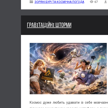
ЗОРЯНІ БУРІ ТА КОСМІЧНА ПОГОДА
67
ГРАВІТАЦІЙНІ ШТОРМИ
Космос дуже любить удавати із себе мовчазног