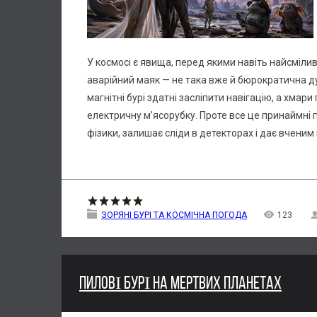
У космосі є явища, перед якими навіть найсмілив
аварійний маяк — не така вже й бюрократична ду
магнітні бурі здатні засліпити навігацію, а хма
електричну м’ясорубку. Проте все це принаймні
фізики, залишає сліди в детекторах і дає вчени
ЗОРЯНІ БУРІ ТА КОСМІЧНА ПОГОДА
123
ПИЛОВІ БУРІ НА МЕРТВИХ ПЛАНЕТАХ