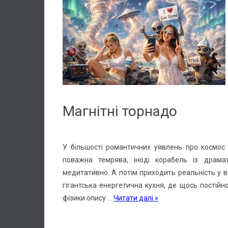
Магнітні торнадо
У більшості романтичних уявлень про космос в
поважна темрява, іноді корабель із драмат
медитативно. А потім приходить реальність у ви
гігантська енергетична кухня, де щось постійно
фізики опису
...
Читати далі »