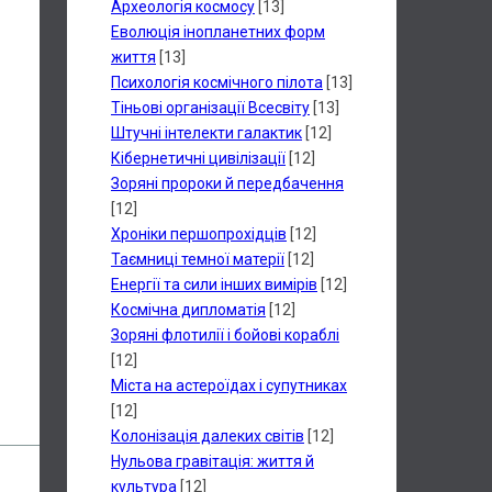
Археологія космосу
[13]
Еволюція інопланетних форм
життя
[13]
Психологія космічного пілота
[13]
Тіньові організації Всесвіту
[13]
Штучні інтелекти галактик
[12]
Кібернетичні цивілізації
[12]
Зоряні пророки й передбачення
[12]
Хроніки першопрохідців
[12]
Таємниці темної матерії
[12]
Енергії та сили інших вимірів
[12]
Космічна дипломатія
[12]
Зоряні флотилії і бойові кораблі
[12]
Міста на астероїдах і супутниках
[12]
Колонізація далеких світів
[12]
Нульова гравітація: життя й
культура
[12]