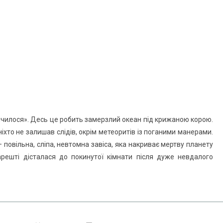
кінчилося». Десь це робить замерзлий океан під крижаною корою.
іхто не залишав слідів, окрім метеоритів із поганими манерами.
 повільна, сліпа, невтомна завіса, яка накриває мертву планету
арешті дісталася до покинутої кімнати після дуже невдалого