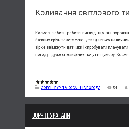
Коливання світлового т
Космос любить робити вигляд, що він порожній 
бажано крізь товсте скло, усе здається велични
зірки, ввімкнути датчики і спробувати планувати
погоду і дуже специфічне почуття гумору. Космі
ЗОРЯНІ БУРІ ТА КОСМІЧНА ПОГОДА
54
ЗОРЯНІ УРАГАНИ