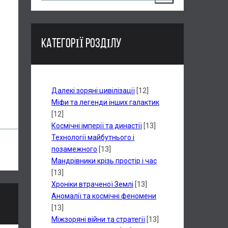
КАТЕГОРІЇ РОЗДІЛУ
Далекі зоряні цивілізації
[12]
Міфи та легенди інших галактик
[12]
Космічні імперії та династії
[13]
Технології майбутнього і
позамежного
[13]
Мандрівники крізь простір і час
[13]
Хроніки втраченої Землі
[13]
Аномалії та космічні феномени
[13]
Міжзоряні війни та стратегії
[13]