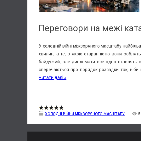
Переговори на межі кат
У холодній війні міжзоряного масштабу найбільш
хвилин, а те, з якою старанністю вони роблять
байдужий, але дипломати все одно ставлять с
сперечаються про порядок розсадки так, ніби 
Читати далі »
ХОЛОДНІ ВІЙНИ МІЖЗОРЯНОГО МАСШТАБУ
5