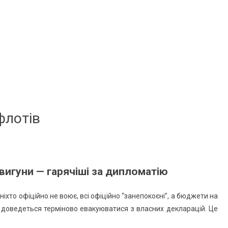
флотів
двигуни — гарячіші за дипломатію
хто офіційно не воює, всі офіційно “занепокоєні”, а бюджети на
ім доведеться терміново евакуюватися з власних декларацій. Це