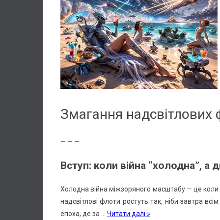
Змагання надсвітлових 
— — —
Вступ: коли війна “холодна”, а 
Холодна війна міжзоряного масштабу — це коли ні
надсвітлові флоти ростуть так, ніби завтра вс
епоха, де за
...
Читати далі »