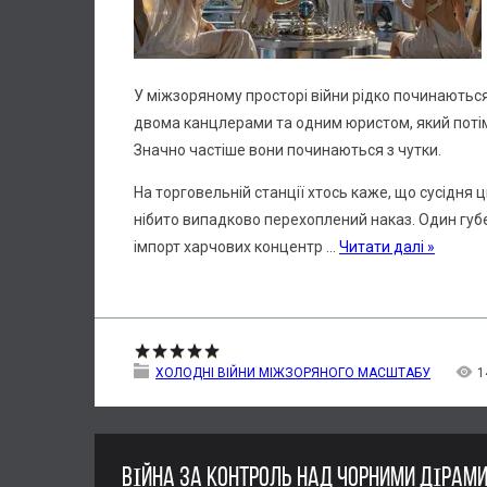
У міжзоряному просторі війни рідко починаютьс
двома канцлерами та одним юристом, який потім
Значно частіше вони починаються з чутки.
На торговельній станції хтось каже, що сусідня ц
нібито випадково перехоплений наказ. Один губе
імпорт харчових концентр
...
Читати далі »
ХОЛОДНІ ВІЙНИ МІЖЗОРЯНОГО МАСШТАБУ
1
ВІЙНА ЗА КОНТРОЛЬ НАД ЧОРНИМИ ДІРАМ