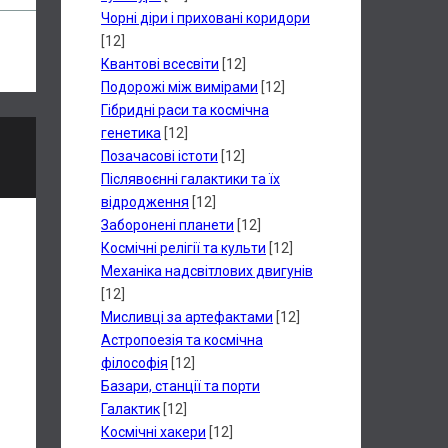
Чорні діри і приховані коридори
[12]
Квантові всесвіти
[12]
Подорожі між вимірами
[12]
Гібридні раси та космічна
генетика
[12]
Позачасові істоти
[12]
Післявоєнні галактики та їх
відродження
[12]
Заборонені планети
[12]
Космічні релігії та культи
[12]
Механіка надсвітлових двигунів
[12]
Мисливці за артефактами
[12]
Астропоезія та космічна
філософія
[12]
Базари, станції та порти
Галактик
[12]
Космічні хакери
[12]