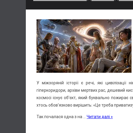
У міжзоряній історії є речі, які цивілізації 
гіперкоридори, архіви мертвих рас, дешевий кисе
космосі існує об’єкт, який буквально пожирає сві
хтось обов’язково вирішить: «Це треба приватиз
Так почалася одна з на
...
Читати далі »