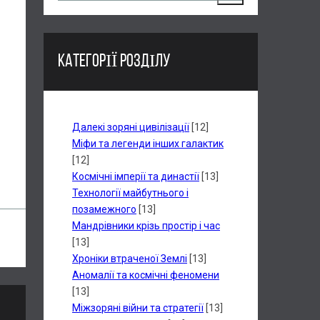
КАТЕГОРІЇ РОЗДІЛУ
Далекі зоряні цивілізації
[12]
Міфи та легенди інших галактик
[12]
Космічні імперії та династії
[13]
Технології майбутнього і
позамежного
[13]
Мандрівники крізь простір і час
[13]
Хроніки втраченої Землі
[13]
Аномалії та космічні феномени
[13]
Міжзоряні війни та стратегії
[13]