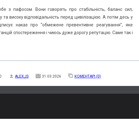
ебе з пафосом. Вони говорять про стабільність, баланс сил,
 та високу відповідальність перед цивілізацією. А потім десь у
ідписує наказ про “обмежене превентивне реагування”, яке
станцій спостереження і чиюсь дуже дорогу репутацію. Саме так і
0
ALEX_IS
31.03.2026
КОМЕНТАРІ (0)