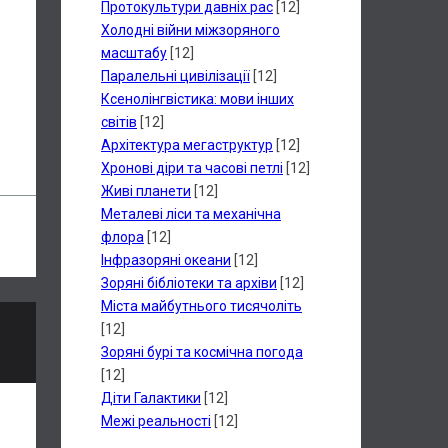
Протокультури давніх рас
[12]
Холодні війни міжзоряного
масштабу
[12]
Паралельні цивілізації
[12]
Ксенолінгвістика: мови інших
світів
[12]
Архітектура мегаструктур
[12]
Хронові діри та часові петлі
[12]
Живі планети
[12]
Металеві ліси та механічна
флора
[12]
Інфразоряні океани
[12]
Зоряні бібліотеки та архіви
[12]
Міста майбутнього тисячоліть
[12]
Зоряні бурі та космічна погода
[12]
Діти Галактики
[12]
Межі реальності
[12]