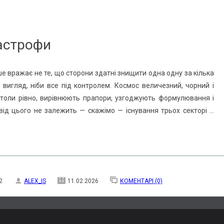
астрофи
е вражає не те, що сторони здатні знищити одна одну за кілька
 вигляд, ніби все під контролем. Космос величезний, чорний і
толи рівно, вирівнюють прапори, узгоджують формулювання і
від цього не залежить — скажімо — існування трьох секторі
...
2
ALEX_IS
11.02.2026
КОМЕНТАРІ (0)