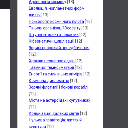
Археологія космосу
[13]
Еволюція інопланетних форм
життя
[13]
Психологія космічного пілота
[13]
Тіньові організації Всесвіту
[13]
Штучні інтелекти галактик
[12]
Кібернетичні цивілізації
[12]
Зоряні пророки й передбачення
[12]
Хроніки першопрохідців
[12]
Таємниці темної матерії
[12]
Енергії та сили інших вимірів
[12]
Космічна дипломатія
[12]
Зоряні флотилії і бойові кораблі
[12]
Міста на астероїдах і супутниках
[12]
Колонізація далеких світів
[12]
Нульова гравітація: життя й
культура
[12]