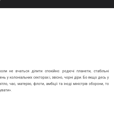
ніколи не вчаться ділити спокійно: родючі планети, стабільні
нь у колоніальних секторах і, звісно, чорні діри. Бо якщо десь у
тло, час, матерію, флоти, амбіції та іноді міністрів оборони, то
увати».