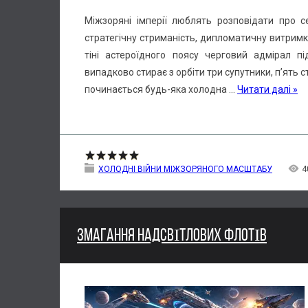
Міжзоряні імперії люблять розповідати про с
стратегічну стриманість, дипломатичну витримку
тіні астероїдного поясу черговий адмірал п
випадково стирає з орбіти три супутники, п’ять 
починається будь-яка холодна
...
Читати далі »
ХОЛОДНІ ВІЙНИ МІЖЗОРЯНОГО МАСШТАБУ
4
ЗМАГАННЯ НАДСВІТЛОВИХ ФЛОТІВ