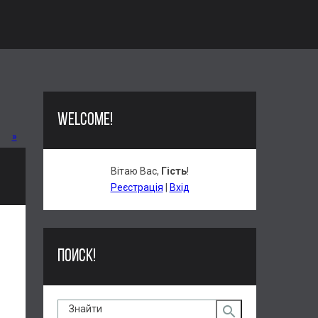
WELCOME!
»
Вітаю Вас
,
Гість
!
Реєстрація
|
Вхід
ПОИСК!