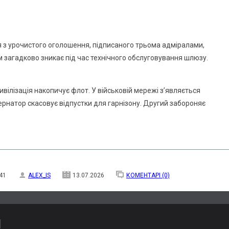
я з урочистого оголошення, підписаного трьома адміралами,
 загадково зникає під час технічного обслуговування шлюзу.
ивілізація накопичує флот. У військовій мережі з’являється
рнатор скасовує відпустки для гарнізону. Другий забороняє
41
ALEX_IS
13.07.2026
КОМЕНТАРІ (0)
И