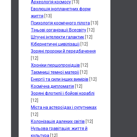
Археологія космосу
[13]
Еволюція інопланетних форм
життя
[13]
Психологія космічного пілота
[13]
Тіньові організації Всесвіту
[12]
Штучні інтелекти галактик
[12]
Кібернетичні цивілізації
[12]
Зоряні пророки й передбачення
[12]
Хроніки першопрохідців
[12]
Таємниці темної матерії
[12]
Енергії та сили інших вимірів
[12]
Космічна дипломатія
[12]
Зоряні флотилії і бойові кораблі
[12]
Міста на астероїдах і супутниках
[12]
Колонізація далеких світів
[12]
Нульова гравітація: життя й
культура
[12]