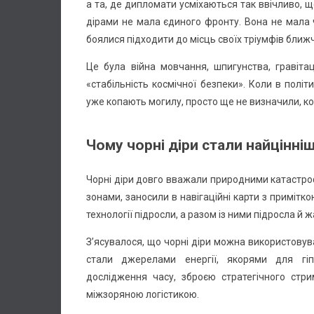
а та, де дипломати усміхаються так ввічливо, щ
дірами не мала єдиного фронту. Вона не мала 
боялися підходити до місць своїх тріумфів ближче
Це була війна мовчання, шпигунства, гравіта
«стабільність космічної безпеки». Коли в політ
уже копають могилу, просто ще не визначили, ко
Чому чорні діри стали найцінні
Чорні діри довго вважали природними катастро
зонами, заносили в навігаційні карти з примітк
технології підросли, а разом із ними підросла й ж
З’ясувалося, що чорні діри можна використовуват
стали джерелами енергії, якорями для гіп
дослідження часу, зброєю стратегічного стр
міжзоряною логістикою.