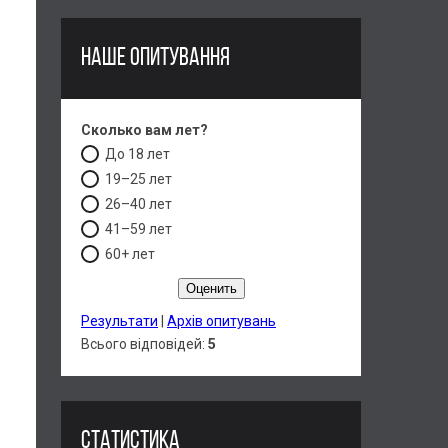
НАШЕ ОПИТУВАННЯ
Сколько вам лет?
До 18 лет
19–25 лет
26–40 лет
41–59 лет
60+ лет
Результати
|
Архів опитувань
Всього відповідей:
5
СТАТИСТИКА