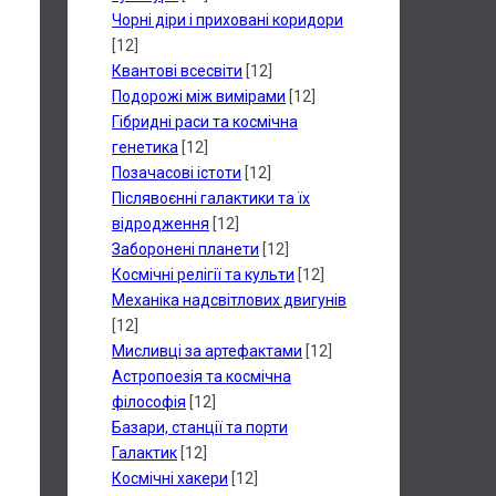
Чорні діри і приховані коридори
[12]
Квантові всесвіти
[12]
Подорожі між вимірами
[12]
Гібридні раси та космічна
генетика
[12]
Позачасові істоти
[12]
Післявоєнні галактики та їх
відродження
[12]
Заборонені планети
[12]
Космічні релігії та культи
[12]
Механіка надсвітлових двигунів
[12]
Мисливці за артефактами
[12]
Астропоезія та космічна
філософія
[12]
Базари, станції та порти
Галактик
[12]
Космічні хакери
[12]