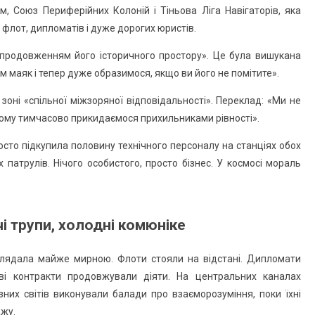
м, Союз Периферійних Колоній і Тіньова Ліга Навігаторів, яка
 флот, дипломатів і дуже дорогих юристів.
продовженням його історичного простору». Це була вишукана
 маяк і тепер дуже образимося, якщо ви його не помітите».
зоні «спільної міжзоряної відповідальності». Переклад: «Ми не
 тому тимчасово прикидаємося прихильниками рівності».
росто підкупила половину технічного персоналу на станціях обох
х патрулів. Нічого особистого, просто бізнес. У космосі мораль
чі трупи, холодні комюніке
иглядала майже мирною. Флоти стояли на відстані. Дипломати
ові контракти продовжували діяти. На центральних каналах
зних світів виконували балади про взаєморозуміння, поки їхні
ажу.