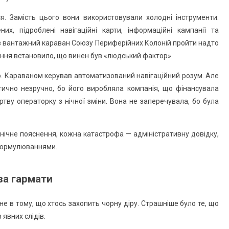
. Замість цього вони використовували холодні інструменти:
них, підроблені навігаційні карти, інформаційні кампанії та
сив вантажний караван Союзу Периферійних Колоній пройти надто
ання встановило, що винен був «людський фактор».
о. Караваном керував автоматизований навігаційний розум. Але
тично незручно, бо його виробляла компанія, що фінансувала
тву операторку з нічної зміни. Вона не заперечувала, бо була
хнічне пояснення, кожна катастрофа — адміністративну довідку,
 формулюваннями.
за гармати
е в тому, що хтось захопить чорну діру. Страшніше було те, що
 явних слідів.