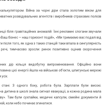
калькулятором. Війна за чорні діри стала золотим віком для
иватних розвідувальних агентств і виробників страхових полісів
ції біля гравітаційних аномалій. Їхні рекламні слогани звучали
«Ваш бізнес — наш горизонт подій», «Ми тримаємо вас подалі від
и після того, як одна з таких станцій таки впала в сингулярність
о речі, тимчасово зросли: ринок позитивно оцінив скорочення
них дір кільця видобутку випромінювання. Офіційно вони
вина цієї енергії йшла на військові об’єкти, шпигунські мережі
 усіх.
 стані. З одного боку, робота була. Зарплати були високі.
на дитина в школі знала сигнал евакуації, а кожна родина мала
у». Там були сухпайки, медичні капсули, сімейні документи й
кій, коли небо починає згинатися.