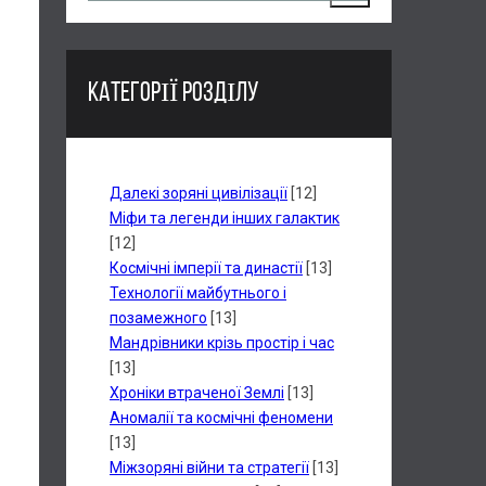
КАТЕГОРІЇ РОЗДІЛУ
Далекі зоряні цивілізації
[12]
Міфи та легенди інших галактик
[12]
Космічні імперії та династії
[13]
Технології майбутнього і
позамежного
[13]
Мандрівники крізь простір і час
[13]
Хроніки втраченої Землі
[13]
Аномалії та космічні феномени
[13]
Міжзоряні війни та стратегії
[13]