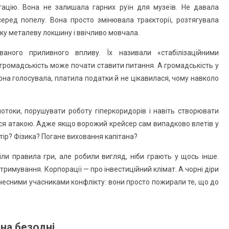
тацію. Вона не залишала гарних руїн для музеїв. Не давала
еред попелу. Вона просто змінювала траєкторії, розтягувала
ку металеву локшину і ввічливо мовчала.
аного приливного впливу. Їх називали «стабілізаційними
громадськість може почати ставити питання. А громадськість у
на голосувала, платила податки й не цікавилася, чому навколо
потоки, порушувати роботу гіперкоридорів і навіть створювати
ися атакою. Адже якщо ворожий крейсер сам випадково влетів у
тір? Фізика? Погане виховання капітана?
міли правила гри, але робили вигляд, ніби грають у щось інше.
тримування. Корпорації — про інвестиційний клімат. А чорні діри
 чесними учасниками конфлікту: вони просто пожирали те, що до
 на безодні