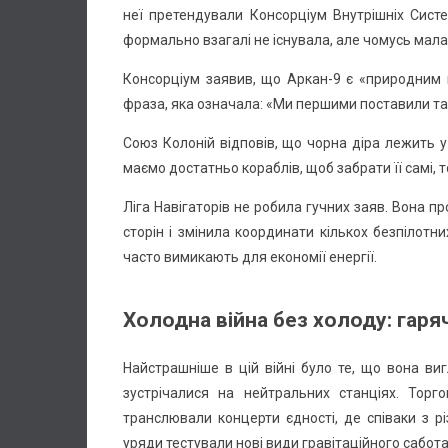
неї претендували Консорціум Внутрішніх Систе
формально взагалі не існувала, але чомусь мала
Консорціум заявив, що Аркан-9 є «природним 
фраза, яка означала: «Ми першими поставили там
Союз Колоній відповів, що чорна діра лежить у 
маємо достатньо кораблів, щоб забрати її самі,
Ліга Навігаторів не робила гучних заяв. Вона п
сторін і змінила координати кількох безпілотни
часто вимикають для економії енергії.
Холодна війна без холоду: гаря
Найстрашніше в цій війні було те, що вона в
зустрічалися на нейтральних станціях. Торг
транслювали концерти єдності, де співаки з рі
уряди тестували нові види гравітаційного сабот