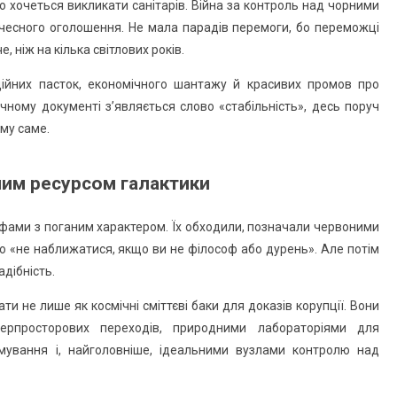
о хочеться викликати санітарів. Війна за контроль над чорними
чесного оголошення. Не мала парадів перемоги, бо переможці
, ніж на кілька світлових років.
ційних пасток, економічного шантажу й красивих промов про
ичному документі з’являється слово «стабільність», десь поруч
му саме.
шим ресурсом галактики
фами з поганим характером. Їх обходили, позначали червоними
ою «не наближатися, якщо ви не філософ або дурень». Але потім
адібність.
и не лише як космічні сміттєві баки для доказів корупції. Вони
ерпросторових переходів, природними лабораторіями для
имування і, найголовніше, ідеальними вузлами контролю над