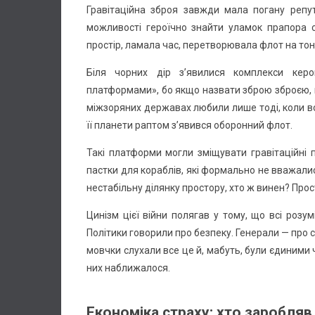
Гравітаційна зброя завжди мала погану репу
можливості героїчно знайти уламок прапора с
простір, ламала час, перетворювала флот на тон
Біля чорних дір з’явилися комплекси керов
платформами», бо якщо назвати зброю зброєю, 
міжзоряних державах любили лише тоді, коли во
її планети раптом з’явився оборонний флот.
Такі платформи могли зміщувати гравітаційні 
пастки для кораблів, які формально не вважал
нестабільну ділянку простору, хто ж винен? Прос
Цинізм цієї війни полягав у тому, що всі розу
Політики говорили про безпеку. Генерали — про с
мовчки слухали все це й, мабуть, були єдиними
них наближалося.
Економіка страху: хто заробляв