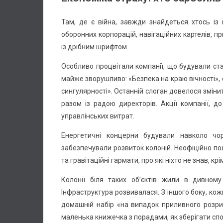
Там, де є війна, завжди знайдеться хтось із 
оборонних корпорацій, навігаційних картелів, пр
із дрібним шрифтом.
Особливо процвітали компанії, що будували стан
майже зворушливо: «Безпека на краю вічності», 
сингулярності». Останній слоган довелося змінит
разом із радою директорів. Акції компанії, д
управлінських витрат.
Енергетичні концерни будували навколо чор
забезпечували розвиток колоній. Неофіційно поло
та гравітаційні гармати, про які ніхто не знав, крім
Колонії біля таких об’єктів жили в дивному
Інфраструктура розвивалася. З іншого боку, кож
домашній набір «на випадок приливного розрив
маленька книжечка з порадами, як зберігати спо