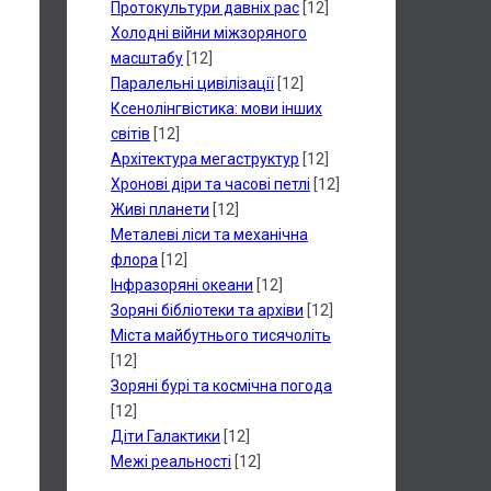
Протокультури давніх рас
[12]
Холодні війни міжзоряного
масштабу
[12]
Паралельні цивілізації
[12]
Ксенолінгвістика: мови інших
світів
[12]
Архітектура мегаструктур
[12]
Хронові діри та часові петлі
[12]
Живі планети
[12]
Металеві ліси та механічна
флора
[12]
Інфразоряні океани
[12]
Зоряні бібліотеки та архіви
[12]
Міста майбутнього тисячоліть
[12]
Зоряні бурі та космічна погода
[12]
Діти Галактики
[12]
Межі реальності
[12]