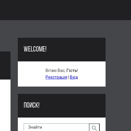
WELCOME!
Вітаю Вас
,
Гість
!
Реєстрація
|
Вхід
ПОИСК!