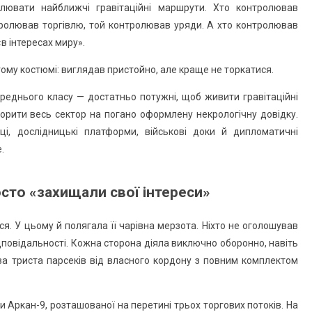
олювати найближчі гравітаційні маршрути. Хто контролював
ролював торгівлю, той контролював уряди. А хто контролював
«в інтересах миру».
гому костюмі: виглядав пристойно, але краще не торкатися.
ереднього класу — достатньо потужні, щоб живити гравітаційні
творити весь сектор на погано оформлену некрологічну довідку.
ці, дослідницькі платформи, військові доки й дипломатичні
.
осто «захищали свої інтереси»
ся. У цьому й полягала її чарівна мерзота. Ніхто не оголошував
 відповідальності. Кожна сторона діяла виключно оборонно, навіть
 за триста парсеків від власного кордону з повним комплектом
и Аркан-9, розташованої на перетині трьох торгових потоків. На