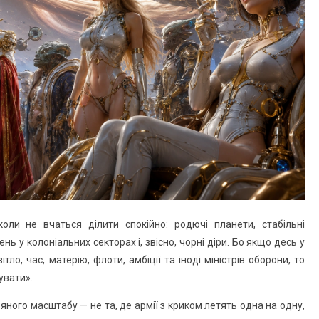
ніколи не вчаться ділити спокійно: родючі планети, стабільні
нь у колоніальних секторах і, звісно, чорні діри. Бо якщо десь у
тло, час, матерію, флоти, амбіції та іноді міністрів оборони, то
увати».
ного масштабу — не та, де армії з криком летять одна на одну,