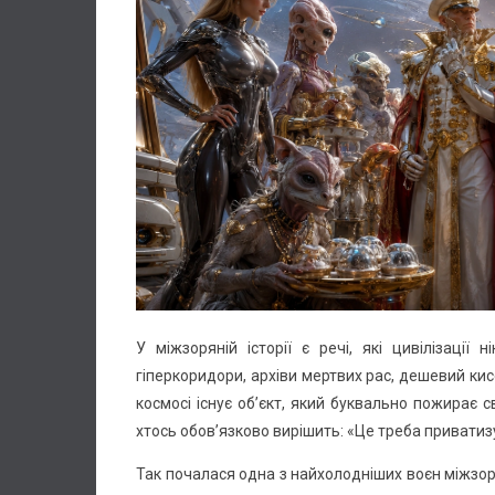
У міжзоряній історії є речі, які цивілізації 
гіперкоридори, архіви мертвих рас, дешевий кисе
космосі існує об’єкт, який буквально пожирає сві
хтось обов’язково вирішить: «Це треба приватиз
Так почалася одна з найхолодніших воєн міжзоря