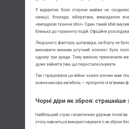
У відкритих боях сторони майже не сходилися
санкції, блокади, кібератаки, викрадення вче
«випадкові технічні збої». Один такий збій зму
близько до горизонту подій. Офіційне розслідув
Людського фактора, щоправда, на борту не бул
визнавати винним штучний інтелект було полі
одразу три уряди. Тому винною призначили мер
дуже зайнята тим, що перестала існувати.
Так і працювала ця війна: кожен злочин мав те
кожна масова загибель — пресреліз із м’якими
Чорні діри як зброя: страшніше 
Найбільший страх галактичних держав полягав н
хтось навчиться використовувати її як зброю без