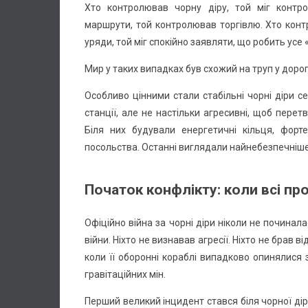
Хто контролював чорну діру, той міг контр
маршрути, той контролював торгівлю. Хто конт
уряди, той міг спокійно заявляти, що робить усе 
Мир у таких випадках був схожий на труп у доро
Особливо цінними стали стабільні чорні діри с
станції, але не настільки агресивні, щоб пере
Біля них будували енергетичні кільця, форте
посольства. Останні виглядали найнебезпечніше
Початок конфлікту: коли всі пр
Офіційно війна за чорні діри ніколи не починала
війни. Ніхто не визнавав агресії. Ніхто не брав
коли її оборонні кораблі випадково опинялися
гравітаційних мін.
Перший великий інцидент стався біля чорної дір