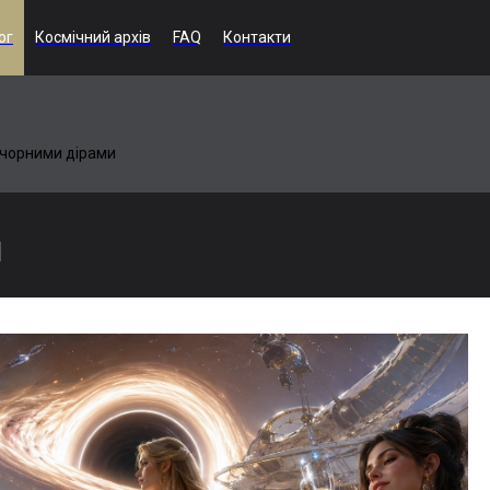
ог
Космічний архів
FAQ
Контакти
 чорними дірами
И