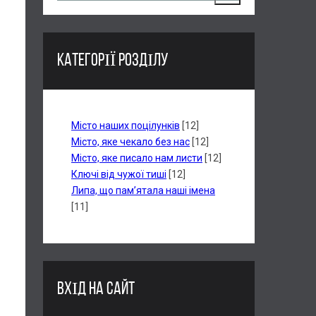
КАТЕГОРІЇ РОЗДІЛУ
Місто наших поцілунків
[12]
Місто, яке чекало без нас
[12]
Місто, яке писало нам листи
[12]
Ключі від чужої тиші
[12]
Липа, що пам’ятала наші імена
[11]
ВХІД НА САЙТ