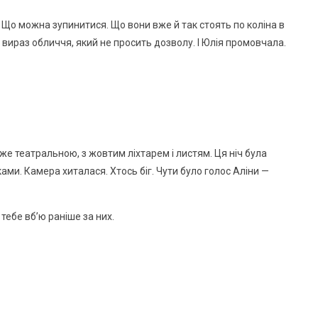
 Що можна зупинитися. Що вони вже й так стоять по коліна в
 вираз обличчя, який не просить дозволу. І Юлія промовчала.
йже театральною, з жовтим ліхтарем і листям. Ця ніч була
ами. Камера хиталася. Хтось біг. Чути було голос Аліни —
тебе вб’ю раніше за них.