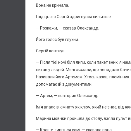
Вона не кричала.
І від цього Сергій здригнувся сильніше.
— Розкажи, — сказав Олександр.
Його голос був глухий.
Сергій ковтнув.
— Після тієї ночі біля липи, коли пакет зник, я на
питав у людей. Мені сказали, що неподалік бачили
Називали його Артемом. Хтось казав, племінник. 
допомагає їй з документами.
— Артем, — повторив Олександр.
Ім’я впало в кімнату як ключ, який не знає, від як
Марина мовчки пройшла до столу, взяла пульт від
— Краще дивіться самі, — сказала вона.