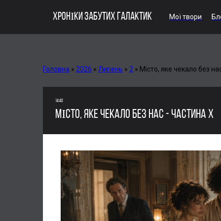
ХРОНІКИ ЗАБУТИХ ГАЛАКТИК
Мої твори
Бл
Головна
»
2026
»
Липень
»
2
»
Місто, яке чекало без на
14:40
МІСТО, ЯКЕ ЧЕКАЛО БЕЗ НАС - ЧАСТИНА Х