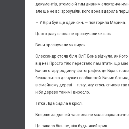
документів, втомою й тим дивним електричним н
але ще не всі зрозуміли, кого вона вдарила пер
— У Віри був ще один син, — повторила Марина.
Цього разу слова не прозвучали як шок.
Вони прозвучали як вирок.
Олександр стояв біля Юлії. Вона відчула, як його 
від неї. Просто тіло перестало пам’ятати, що має
Бачив стару родинну фотографію, де Віра стояла
безжальною до чужих слабкостей. Бачив батька, як
в сімейному дереві — гілку, яку хтось спиляв так
ніби дерево таким і виросло.
Тітка Ліда сиділа в кріслі.
Вперше за довгий час вона не мала саркастичної
Це лякало більше, ніж будь-який крик.