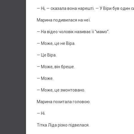
— Ні, — сказала вона нарешті. — У Віри був один с
Марина подивилася на неї.
— На відео чоловік називає її “мамо”.
— Може, це не Віра.
— Це Віра.
— Може, він бреше.
— Може.
— Може, це змонтовано.
Марина похитала головою.
— Ні.
Тітка Ліда різко підвелася.