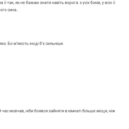
її так, як не бажаю знати навіть ворога: з усіх боків, у всіх її
ного сина…
о. Бо м’якість іноді б’є сильніше.
й час мовчав, ніби боявся зайняти в кімнаті більше місця, ніж