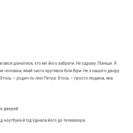
магався дізнатися, хто міг його забрати. Не одразу. Пізніше. Я
 чоловіка, який часто крутився біля Віри. Не з нашого двору.
Хтось — родич по лінії Петра. Хтось — просто людина, яка
их дверей.
 ноутбука й під’єднала його до телевізора.