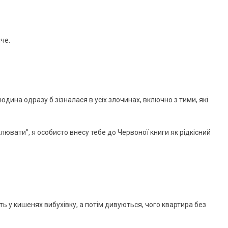
яче.
юдина одразу б зізналася в усіх злочинах, включно з тими, які
илювати”, я особисто внесу тебе до Червоної книги як рідкісний
 у кишенях вибухівку, а потім дивуються, чого квартира без