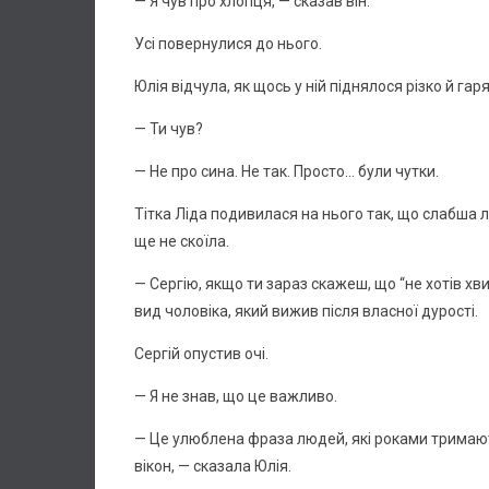
— Я чув про хлопця, — сказав він.
Усі повернулися до нього.
Юлія відчула, як щось у ній піднялося різко й гар
— Ти чув?
— Не про сина. Не так. Просто… були чутки.
Тітка Ліда подивилася на нього так, що слабша л
ще не скоїла.
— Сергію, якщо ти зараз скажеш, що “не хотів хв
вид чоловіка, який вижив після власної дурості.
Сергій опустив очі.
— Я не знав, що це важливо.
— Це улюблена фраза людей, які роками тримають
вікон, — сказала Юлія.