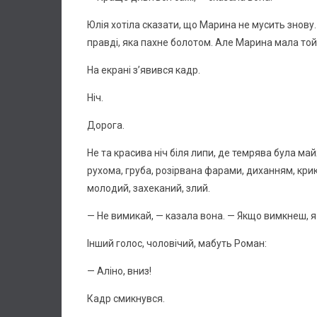
Юлія хотіла сказати, що Марина не мусить знову.
правді, яка пахне болотом. Але Марина мала той
На екрані з’явився кадр.
Ніч.
Дорога.
Не та красива ніч біля липи, де темрява була ма
рухома, груба, розірвана фарами, диханням, крик
молодий, захеканий, злий.
— Не вимикай, — казала вона. — Якщо вимкнеш, я 
Інший голос, чоловічий, мабуть Роман:
— Аліно, вниз!
Кадр смикнувся.