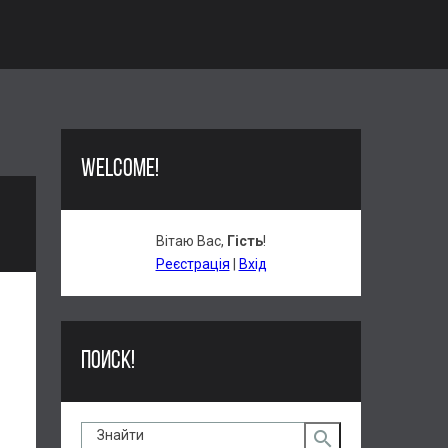
WELCOME!
Вітаю Вас
,
Гість
!
Реєстрація
|
Вхід
ПОИСК!