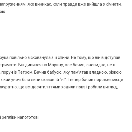
апруженням, яке виникає, коли правда вже вийшла з кімнати,
шою.
рука повільно зісковзнула з її спини. Не тому, що він відступав
 тримати. Він дивився на Марину, але бачив, очевидно, не її.
 поруч із Петром. Бачив бабусю, яку пам’ятав владною, різкою,
ий уночі біля липи сказав їй “ні”. І тепер бачив порожнє місце
 акуратно, що всі десятиліттями ходили повз і робили вигляд,
 репліки напоготові.