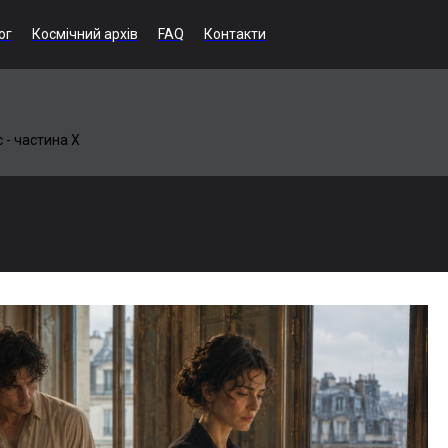
ог
Космічний архів
FAQ
Контакти
с - частина Х