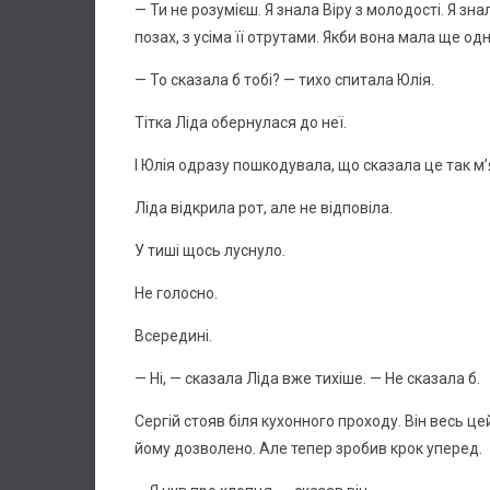
— Ти не розумієш. Я знала Віру з молодості. Я знала 
позах, з усіма її отрутами. Якби вона мала ще од
— То сказала б тобі? — тихо спитала Юлія.
Тітка Ліда обернулася до неї.
І Юлія одразу пошкодувала, що сказала це так м’як
Ліда відкрила рот, але не відповіла.
У тиші щось луснуло.
Не голосно.
Всередині.
— Ні, — сказала Ліда вже тихіше. — Не сказала б.
Сергій стояв біля кухонного проходу. Він весь це
йому дозволено. Але тепер зробив крок уперед.