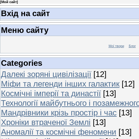
[
Мой сайт
]
Вхід на сайт
Меню сайту
Мої твори
Блог
Categories
Далекі зоряні цивілізації
[12]
Міфи та легенди інших галактик
[12]
Космічні імперії та династії
[13]
Технології майбутнього і позамежног
Мандрівники крізь простір і час
[13]
Хроніки втраченої Землі
[13]
Аномалії та космічні феномени
[13]