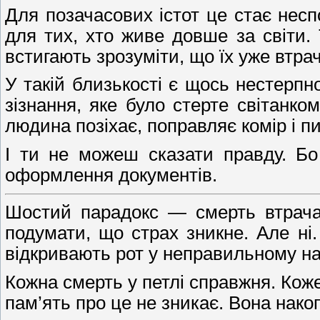
Для позачасових істот це стає несп
для тих, хто живе довше за світи.
встигають зрозуміти, що їх уже втра
У такій близькості є щось нестерпн
зізнання, яке було стерте світанко
людина позіхає, поправляє комір і п
І ти не можеш сказати правду. Бо
оформлення документів.
Шостий парадокс — смерть втрачає
подумати, що страх зникне. Але ні.
відкривають рот у неправильному на
Кожна смерть у петлі справжня. Коже
пам’ять про це не зникає. Вона накопи