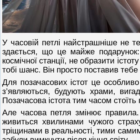
У часовій петлі найстрашніше не т
здається, що це майже подарунок:
космічної станції, не образити іст
тобі шанс. Він просто поставив тебе
Для позачасових істот це особливо 
з’являються, будують храми, вигад
Позачасова істота тим часом стоїть 
Але часова петля змінює правила. 
живиться хвилинами чужого страх
тріщинами в реальності, тими самим
забули вимкнути після кінця світу.