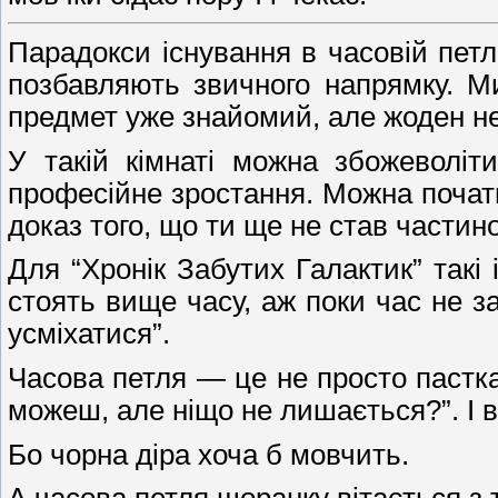
Парадокси існування в часовій петлі
позбавляють звичного напрямку. М
предмет уже знайомий, але жоден не 
У такій кімнаті можна збожеволі
професійне зростання. Можна почати
доказ того, що ти ще не став частин
Для “Хронік Забутих Галактик” такі 
стоять вище часу, аж поки час не з
усміхатися”.
Часова петля — це не просто пастка
можеш, але ніщо не лишається?”. І в
Бо чорна діра хоча б мовчить.