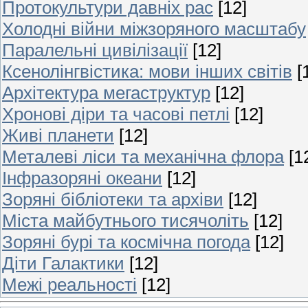
Протокультури давніх рас
[12]
Холодні війни міжзоряного масштабу
Паралельні цивілізації
[12]
Ксенолінгвістика: мови інших світів
[
Архітектура мегаструктур
[12]
Хронові діри та часові петлі
[12]
Живі планети
[12]
Металеві ліси та механічна флора
[1
Інфразоряні океани
[12]
Зоряні бібліотеки та архіви
[12]
Міста майбутнього тисячоліть
[12]
Зоряні бурі та космічна погода
[12]
Діти Галактики
[12]
Межі реальності
[12]