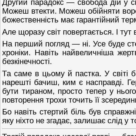
Другий парадокс — свобода дій у с
Можеш втекти. Можеш обійняти ворог
божественність має гарантійний терм
Але щоразу світ повертається. І тут
На перший погляд — ні. Усе буде ст
хроніки. Навіть найвеличніша жер
безкінечності.
Та саме в цьому й пастка. У світі б
нарешті бачиш, ким є насправді. Ге
бути тираном, просто тепер у ньог
повторення трохи точить її зсередин
Бо навіть стертий біль був справжн
яку ніхто не згадає, залишає слід у т