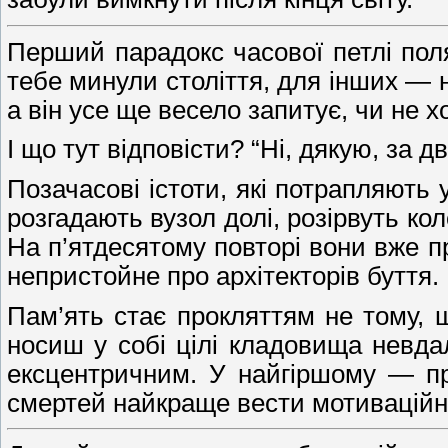
Перший парадокс часової петлі поля
тебе минули століття, для інших — н
а він усе ще весело запитує, чи не х
І що тут відповісти? “Ні, дякую, за
Позачасові істоти, які потрапляють
розгадають вузол долі, розірвуть ко
На п’ятдесятому повторі вони вже пр
непристойне про архітекторів буття.
Пам’ять стає прокляттям не тому, 
носиш у собі цілі кладовища невда
ексцентричним. У найгіршому — пр
смертей найкраще вести мотиваційні 