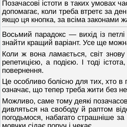
Позачасові істоти в таких умовах ч
допомагає, коли треба втретє за ден
якщо ця кнопка, за всіма законами 
Восьмий парадокс — вихід із петл
знайти кращий варіант. Усе ще можна
Коли ж вона ламається, світ знов
репетицією, а подією. І тоді істо
повернення.
Це особливо болісно для тих, хто в
означає, що тепер треба жити без не
Можливо, саме тому деякі позачасові
дивляться на свободу й раптом відс
погодьмося, набагато страшніше за 
мовчки сідає поруч і чекає.