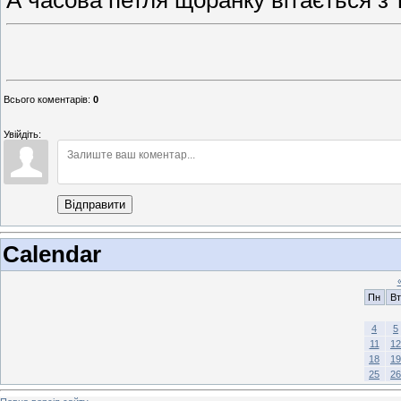
А часова петля щоранку вітається з 
Всього коментарів
:
0
Увійдіть:
Відправити
Calendar
Пн
Вт
4
5
11
12
18
19
25
26