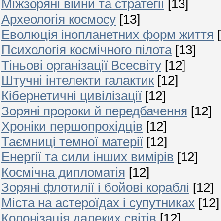
Міжзоряні війни та стратегії
[13]
Археологія космосу
[13]
Еволюція інопланетних форм життя
Психологія космічного пілота
[13]
Тіньові організації Всесвіту
[12]
Штучні інтелекти галактик
[12]
Кібернетичні цивілізації
[12]
Зоряні пророки й передбачення
[12]
Хроніки першопрохідців
[12]
Таємниці темної матерії
[12]
Енергії та сили інших вимірів
[12]
Космічна дипломатія
[12]
Зоряні флотилії і бойові кораблі
[12]
Міста на астероїдах і супутниках
[12]
Колонізація далеких світів
[12]