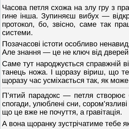
Часова петля схожа на злу гру з п
гине інша. Зупиняєш вибух — відк
протокол, бо, звісно, саме так пр
системи.
Позачасові істоти особливо ненавидя
Але знання — це не ключ від дверей. 
Саме тут народжується справжній ві
танець ножа. І щоразу віриш, що т
щоразу час усміхається так, як може
П’ятий парадокс — петля створює б
спогади, улюблені сни, сором’язливі
що це вже не почуття, а гравітація.
А вона щоранку зустрічатиме тебе я