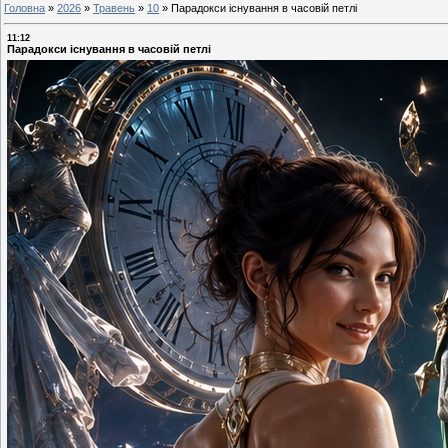
Головна
»
2026
»
Травень
»
10
»
Парадокси існування в часовій петлі
11:12
Парадокси існування в часовій петлі