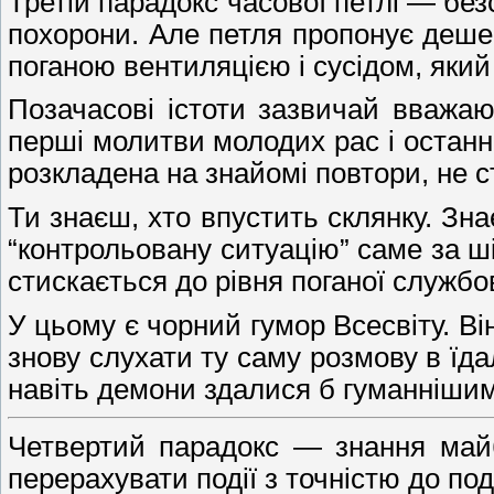
Третій парадокс часової петлі — безс
похорони. Але петля пропонує дешевш
поганою вентиляцією і сусідом, який
Позачасові істоти зазвичай вважаю
перші молитви молодих рас і останні 
розкладена на знайомі повтори, не 
Ти знаєш, хто впустить склянку. Зн
“контрольовану ситуацію” саме за ші
стискається до рівня поганої службов
У цьому є чорний гумор Всесвіту. Ві
знову слухати ту саму розмову в їда
навіть демони здалися б гуманніши
Четвертий парадокс — знання майб
перерахувати події з точністю до под