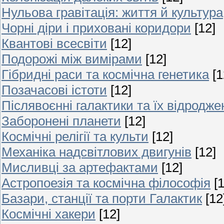
Нульова гравітація: життя й культура
Чорні діри і приховані коридори
[12]
Квантові всесвіти
[12]
Подорожі між вимірами
[12]
Гібридні раси та космічна генетика
[1
Позачасові істоти
[12]
Післявоєнні галактики та їх відродже
Заборонені планети
[12]
Космічні релігії та культи
[12]
Механіка надсвітлових двигунів
[12]
Мисливці за артефактами
[12]
Астропоезія та космічна філософія
[
Базари, станції та порти Галактик
[12
Космічні хакери
[12]