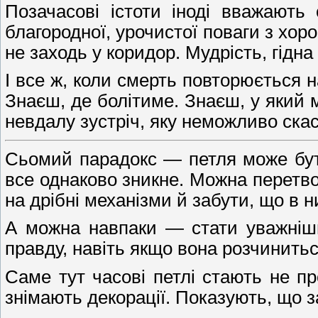
Позачасові істоти іноді вважають
благородної, урочистої поваги з хор
не заходь у коридор. Мудрість, гідна
І все ж, коли смерть повторюється 
Знаєш, де болітиме. Знаєш, у який
невдалу зустріч, яку неможливо скас
Сьомий парадокс — петля може бути
все однаково зникне. Можна перетво
на дрібні механізми й забути, що в 
А можна навпаки — стати уважнішим
правду, навіть якщо вона розчиниться
Саме тут часові петлі стають не 
знімають декорації. Показують, що з