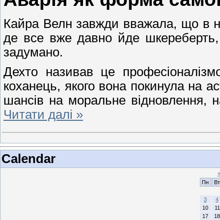
Кайра Велн завжди вважала, що в не
де все вже давно йде шкереберть, 
задумано.
Дехто називав це професіоналізм
коханець, якого вона покинула на аст
шансів на моральне відновлення, 
Читати далі »
Calendar
Пн
Вт
3
4
10
11
17
18