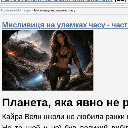
Головна
»
Мої твори
»
Мисливиця на уламках часу
Мисливиця на уламках часу - част
Планета, яка явно не 
Кайра Велн ніколи не любила ранки 
Не те щоб у неї був великий вибі