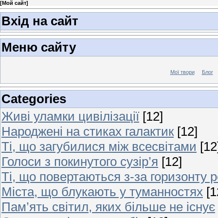
[
Мой сайт
]
Вхід на сайт
Меню сайту
Мої твори
Блог
Categories
Живі уламки цивілізації
[12]
Народжені на стиках галактик
[12]
Ті, що загубилися між всесвітами
[12
Голоси з покинутого сузір’я
[12]
Ті, що повертаються з-за горизонту 
Міста, що блукають у туманностях
[1
Пам’ять світил, яких більше не існує