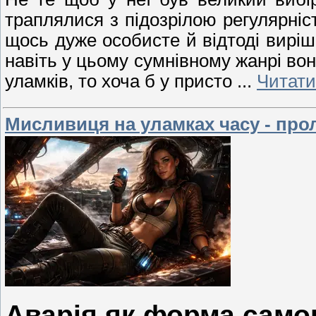
траплялися з підозрілою регулярніст
щось дуже особисте й відтоді виріш
навіть у цьому сумнівному жанрі во
уламків, то хоча б у присто
...
Читати
Мисливиця на уламках часу - про
Аварія як форма само