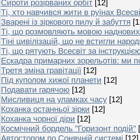
Сироти розірваних орбіт
[12]
Ті, хто навчився жити в руїнах Всесв
Зварені із зіркового пилу й забуття
[1
Ті, що розмовляють мовою наднових
Тіні цивілізацій, що не встигли наро
Ті, що рятують Всесвіт за інструкцією
Ескадра примарних зорельотів: ми п
Третя зміна гравітації
[12]
Під куполом хижої планети
[12]
Подавати гарячою
[12]
Мисливиця на уламках часу
[12]
Коханка останньої зірки
[12]
Коханка чорної діри
[12]
Космічний бордель "Горизонт подій"
Автостопом по Сонячній системі
[12]