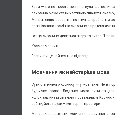
Зоря — це не просто вогняна куля. Це величезн
речовина може стати частиною планети, океану, 
Ми всі, якщо говорити поетично, зроблені з 
організована космічна сировина з претензіями на
І от ця сировина дивиться вгору та питає: “Навіщ
Космос мовчить.
Зазвичай це найчесніша відповідь.
Мовчання як найстаріша мова
Сутність нічного космосу — у мовчанні. Не в п
будь-яке слово. Людська мова виникла для т
колонізаційна місія знову провалилася. Космос н
орбіти, його паузи — міжзоряні простори.
Ми звикли вважати мовчання відсутністю се