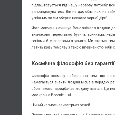
підлаштовується під нашу нервову потребу все
виправдовуватись. Він не дає обіцянок, не за
успішним за сім обертів навколо чорної діри”.
Його мовчання очищує. Воно знімає з людини дек
тимчасово перестаємо бути власниками, кер
геніями й експертами з усього. Ми стаємо тим
летить крізь темряву з такою впевненістю, ніби 
Космічна філософія без гаранті
Філософія космосу небезпечна тим, що вона
намагається знайти людині місце в порядку ре
обов’язково передбачав людину взагалі. Це не
має кран, а Всесвіт — ні.
Нічний космос навчає трьох речей.