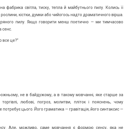
а фабрика світла, тиску, тепла й майбутнього пилу. Колись її
рослини, кістки, думки або чийогось надто драматичного вірша.
зоряного пилу. Якщо говорити менш поетично — ми тимчасово
 сенс.
о все це?”
орожньому, не в байдужому, а в такому мовчанні, яке старше за
оргівлі, любові, погроз, молитви, пліток і пояснень, чому
е потребує цього. Його граматика — гравітація, його синтаксис —
нсу. Але, можливо, саме мовчання є формою сенсу, яка не