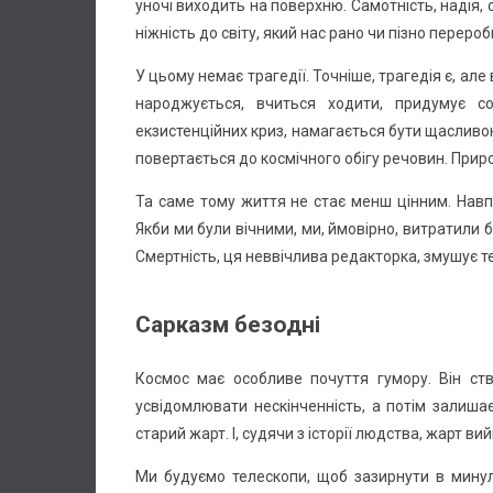
уночі виходить на поверхню. Самотність, надія, 
ніжність до світу, який нас рано чи пізно перероб
У цьому немає трагедії. Точніше, трагедія є, а
народжується, вчиться ходити, придумує со
екзистенційних криз, намагається бути щасливою,
повертається до космічного обігу речовин. Прир
Та саме тому життя не стає менш цінним. Навп
Якби ми були вічними, ми, ймовірно, витратили б
Смертність, ця неввічлива редакторка, змушує те
Сарказм безодні
Космос має особливе почуття гумору. Він ств
усвідомлювати нескінченність, а потім залиша
старий жарт. І, судячи з історії людства, жарт в
Ми будуємо телескопи, щоб зазирнути в минуле