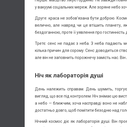
Перше: масштаб лікує гординю. Не завжди повні
у вакуумі соціальних мереж. Але зоряне небо хо
Друге: краса не зобов’язана бути доброю. Кос
велично, але навряд чи це втішить планету, я
бездоганною, проте її уявлення про гостинність
Третє: сенс не падає з неба. З неба падають м
кілька причин для сорому. Сенс доводиться ст
але він не заповнить порожнечу замість нас. Він
Ніч як лабораторія душі
День належить справам. День шумить, торгуєт
вигляд, що все під контролем. Ніч знімає цю вис
а небо — ближчим, хоча насправді воно не набл
достатньо довго, щоб помітити безодню над гол
Нічний космос діє як лабораторія душі. Він пр