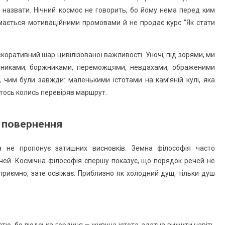
 назвати. Нічний космос не говорить, бо йому нема перед ким
ймається мотиваційними промовами й не продає курс “Як стати
оративний шар цивілізованої важливості. Уночі, під зорями, ми
івниками, боржниками, переможцями, невдахами, ображеними
, чим були завжди: маленькими істотами на кам’яній кулі, яка
хтось колись перевіряв маршрут.
ї повернення
 не пропонує затишних висновків. Земна філософія часто
чей. Космічна філософія спершу показує, що порядок речей не
приємно, зате освіжає. Приблизно як холодний душ, тільки душ