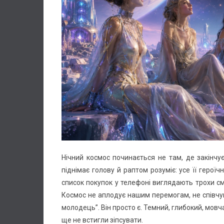
Нічний космос починається не там, де закінчу
піднімає голову й раптом розуміє: усе її героїч
список покупок у телефоні виглядають трохи смі
Космос не аплодує нашим перемогам, не співчу
молодець”. Він просто є. Темний, глибокий, мовча
ще не встигли зіпсувати.