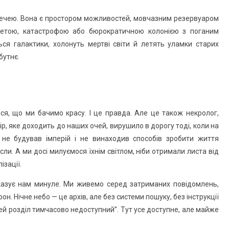
нечею. Вона є простором можливостей, мовчазним резервуаром
анетою, катастрофою або бюрократичною колонією з поганим
ься галактики, холонуть мертві світи й летять уламки старих
бутнє.
я, що ми бачимо красу. І це правда. Але це також некролог,
зір, яке доходить до наших очей, вирушило в дорогу тоді, коли на
 не будував імперій і не винаходив способів зробити життя
ли. А ми досі милуємося їхнім світлом, ніби отримали листа від
зації.
оказує нам минуле. Ми живемо серед затриманих повідомлень,
он. Нічне небо — це архів, але без системи пошуку, без інструкції
 цей розділ тимчасово недоступний”. Тут усе доступне, але майже