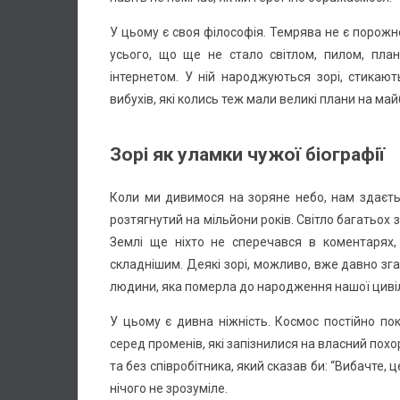
У цьому є своя філософія. Темрява не є порож
усього, що ще не стало світлом, пилом, пл
інтернетом. У ній народжуються зорі, стикают
вибухів, які колись теж мали великі плани на май
Зорі як уламки чужої біографії
Коли ми дивимося на зоряне небо, нам здаєтьс
розтягнутий на мільйони років. Світло багатьох 
Землі ще ніхто не сперечався в коментарях,
складнішим. Деякі зорі, можливо, вже давно згас
людини, яка померла до народження нашої цивілі
У цьому є дивна ніжність. Космос постійно п
серед променів, які запізнилися на власний похор
та без співробітника, який сказав би: “Вибачте,
нічого не зрозуміле.