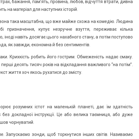
страх, бажання, пам’ять, провина, любов, відчуття втрати, дивна
ить на матеріал для наступних історій.
ле вона така масштабна, що вже майже схожа на комедію. Людина
бі призначення, купує незручне взуття, переживає кілька
 іноді навіть досягає цього нахабного стану, а потім поступово
ода, як завжди, економна й без сентиментів.
аки. Крихкість робить його гострим. Обмеженість надає смаку.
 перші десять тисяч років на відкладання важливого “на потім”.
кст життя хоч якось рухатися до змісту.
орює розумних істот на маленькій планеті, дає їм здатність
є без докладної інструкції. Це або велика таємниця, або дуже
ийшов чорнуватий.
. Запускаємо зонди, щоб торкнутися інших світів. Називаємо