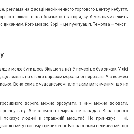
дше, реклама на фасаді нескінченного торгового центру небуття.
рюють ілюзію тепла, близькості та порядку. А між ними лежить
го диханням, його мовою. Зорі — це пунктуація. Темрява — текст.
лу
жди може бути щось більше за неї. У печері це був хижак. У лісі
, що лежить на столі з виразом моральної переваги. А в космосі
исько. Вона сама є чудовиськом, але таким витонченим, що не
Агресивного ворога можна зрозуміти, з ним можна воювати,
ероїчну сагу. Але космічна темрява не нападає. Вона просто
і показує людині її справжній масштаб. Не принижує — ні.
ікавлений у нашому приниженні. Він настільки величезний, що