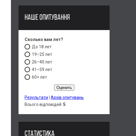
НАШЕ ОПИТУВАННЯ
Сколько вам лет?
До 18 лет
19–25 лет
26–40 лет
41–59 лет
60+ лет
Результати
|
Архів опитувань
Всього відповідей:
5
СТАТИСТИКА