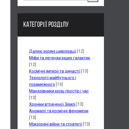
КАТЕГОРІЇ РОЗДІЛУ
Далекі зоряні цивілізації
[12]
Міфи та легенди інших галактик
[12]
Космічні імперії та династії
[13]
Технології майбутнього і
позамежного
[13]
Мандрівники крізь простір і час
[13]
Хроніки втраченої Землі
[13]
Аномалії та космічні феномени
[13]
Міжзоряні війни та стратегії
[13]