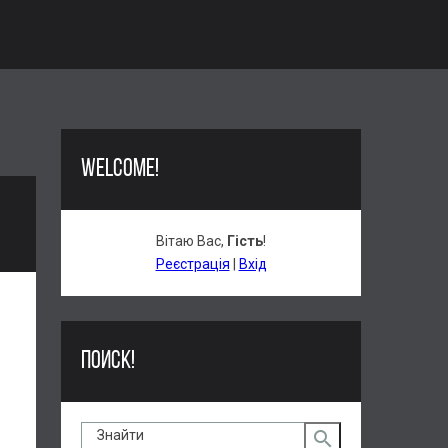
WELCOME!
Вітаю Вас
,
Гість
!
Реєстрація
|
Вхід
ПОИСК!