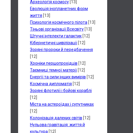
Археологія космосу
[13]
Еволюція інопланетних форм
життя
[13]
Психологія космічного пілота
[13]
Тіньові організації Всесвіту
[13]
Штучні інтелекти галактик
[12]
Кібернетичні цивілізації
[12]
Зоряні пророки й передбачення
[12]
Хроніки першопрохідців
[12]
Таємниці темної матерії
[12]
Енергії та сили інших вимірів
[12]
Космічна дипломатія
[12]
Зоряні флотилії і бойові кораблі
[12]
Міста на астероїдах і супутниках
[12]
Колонізація далеких світів
[12]
Нульова гравітація: життя й
культура
[12]