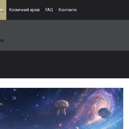
ог
Космічний архів
FAQ
Контакти
осу