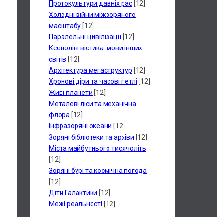
Протокультури давніх рас
[12]
Холодні війни міжзоряного
масштабу
[12]
Паралельні цивілізації
[12]
Ксенолінгвістика: мови інших
світів
[12]
Архітектура мегаструктур
[12]
Хронові діри та часові петлі
[12]
Живі планети
[12]
Металеві ліси та механічна
флора
[12]
Інфразоряні океани
[12]
Зоряні бібліотеки та архіви
[12]
Міста майбутнього тисячоліть
[12]
Зоряні бурі та космічна погода
[12]
Діти Галактики
[12]
Межі реальності
[12]