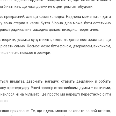
стю, бо людська гординя — живуча істота, здатна вижити навіть
ча б натякає, що наші драми не є центром світобудови.
мос прекрасний, але ця краса холодна. Наднова може виглядати
ку вона стерла з карти буття. Чорна діра може бути естетично
 доволі радикальне: заходиш цілком, виходиш теоретично.
етеорити, уламки супутників і, якщо людство постарається, ще
ворювати самим. Космос може бути фоном, дзеркалом, викликом,
 лише чесно покаже її розміри.
ься, вимагає, дзвонить, нагадує, ставить дедлайни й робить
таву з репертуару. Уночі простір стає глибшим, думки — важчими,
изилося ні на міліметр. Це просто ми нарешті перестаємо бігти
овою.
оявляє приховане. Те, що вдень можна заховати за зайнятістю,