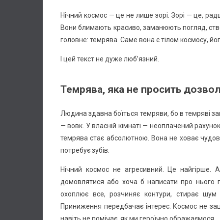
Нічний космос — це не лише зорі. Зорі — це, ра
Вони блимають красиво, заманюють погляд, ство
головне: темрява. Саме вона є тілом космосу, йо
І цей текст не дуже люб’язний.
Темрява, яка не просить дозво
Людина здавна боїться темряви, бо в темряві зав
— вовк. У власній кімнаті — неоплачений рахунок
темрява стає абсолютною. Вона не ховає чудов
потребує зубів.
Нічний космос не агресивний. Це найгірше. 
домовлятися або хоча б написати про нього г
охоплює все, розчиняє контури, стирає шум 
Приниження передбачає інтерес. Космос не зац
навіть не помічає, як ми героїчно ображаємося.