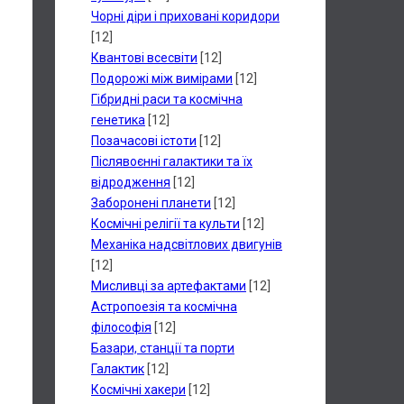
Чорні діри і приховані коридори
[12]
Квантові всесвіти
[12]
Подорожі між вимірами
[12]
Гібридні раси та космічна
генетика
[12]
Позачасові істоти
[12]
Післявоєнні галактики та їх
відродження
[12]
Заборонені планети
[12]
Космічні релігії та культи
[12]
Механіка надсвітлових двигунів
[12]
Мисливці за артефактами
[12]
Астропоезія та космічна
філософія
[12]
Базари, станції та порти
Галактик
[12]
Космічні хакери
[12]