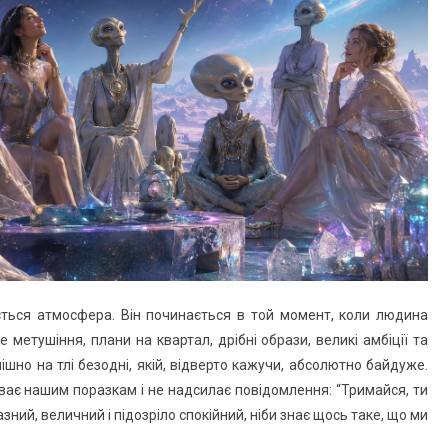
ється атмосфера. Він починається в той момент, коли людина
не метушіння, плани на квартал, дрібні образи, великі амбіції та
шно на тлі безодні, якій, відверто кажучи, абсолютно байдуже.
ває нашим поразкам і не надсилає повідомлення: “Тримайся, ти
зний, величний і підозріло спокійний, ніби знає щось таке, що ми