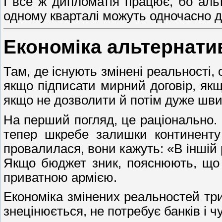
І все ж дипломатія працює, бо аль
одному кварталі можуть одночасно ді
Економіка альтернати
Там, де існують змінені реальності,
якщо підписати мирний договір, якщ
якщо не дозволити й потім дуже швид
На перший погляд, це раціонально.
тепер шкребе залишки континенту
провалилася, вони кажуть: «В іншій
Якщо бюджет зник, пояснюють, що 
приватною армією.
Економіка змінених реальностей тр
знецінюється, не потребує банків і ч