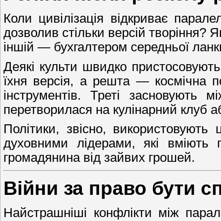
Коли цивілізація відкриває парале
дозволив стільки версій творіння? Як
іншій — бухгалтером середньої ланк
Деякі культи швидко пристосовують
їхня версія, а решта — космічна п
інструментів. Треті засновують м
перетворилася на кулінарний клуб аб
Політики, звісно, використовують 
духовними лідерами, які вміють
громадянина від зайвих грошей.
Війни за право бути 
Найстрашніші конфлікти між парал