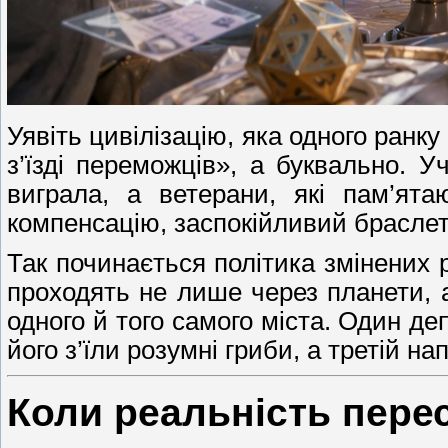
Уявіть цивілізацію, яка одного ранк
з’їзді переможців», а буквально. У
виграла, а ветерани, які пам’ят
компенсацію, заспокійливий браслет
Так починається політика змінених 
проходять не лише через планети, а
одного й того самого міста. Один де
його з’їли розумні гриби, а третій н
Коли реальність пере