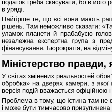
податок треба скасувати, бо в його 
в уряді.
Найгірше те, що всі вони мають рац
рішень. Там неможливо сказати: «Так
уламок планети й прабабусю головн
незалежна експертна група з пре
фінансування. Бюрократія, на відміну 
Міністерство правди, 
У світах змінених реальностей обов’
обробка» на дверях камери, з якої
версія подій вважається офіційною 
Проблема в тому, що істина там не 
і може бути тимчасово призупинена ч