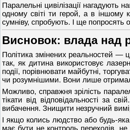
Паралельні цивілізації нагадують н
одному світі ти герой, а в іншому 
сумніву, спробують. І ще попросять 
Висновок: влада над 
Політика змінених реальностей — це
так, як дитина використовує лазер
події, порівнювати майбутні, торгу
чи розумнішими. Вони лише отримали
Можливо, справжня зрілість паралель
тікати від відповідальності за сві
вибачення. Знищити незручний вимір
І якщо колись людство або будь-як
має бути не контроль переходів, не