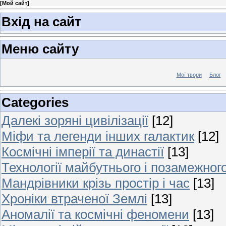
[
Мой сайт
]
Вхід на сайт
Меню сайту
Мої твори
Блог
Categories
Далекі зоряні цивілізації
[12]
Міфи та легенди інших галактик
[12]
Космічні імперії та династії
[13]
Технології майбутнього і позамежног
Мандрівники крізь простір і час
[13]
Хроніки втраченої Землі
[13]
Аномалії та космічні феномени
[13]