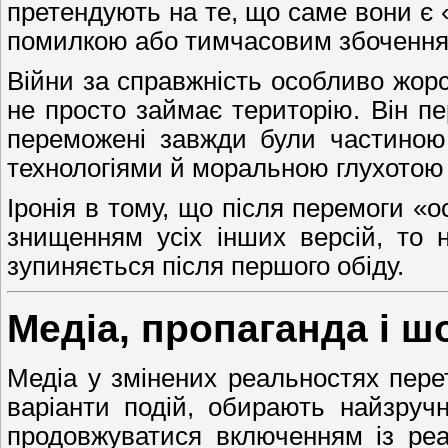
претендують на те, що саме вони є 
помилкою або тимчасовим збоченням 
Війни за справжність особливо жорс
не просто займає територію. Він пе
переможені завжди були частиною 
технологіями й моральною глухотою
Іронія в тому, що після перемоги «
знищенням усіх інших версій, то н
зупиняється після першого обіду.
Медіа, пропаганда і ш
Медіа у змінених реальностях пере
варіанти подій, обирають найзруч
продовжуватися включенням із реа