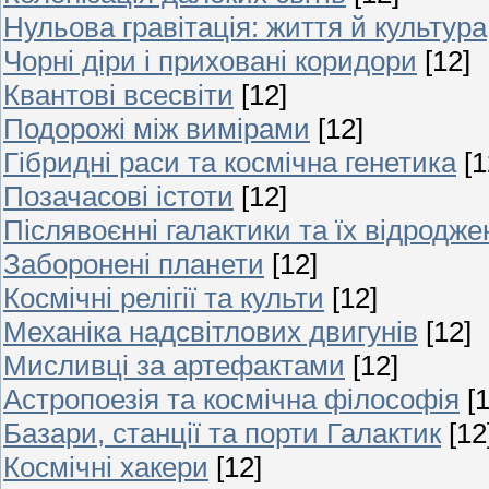
Нульова гравітація: життя й культура
Чорні діри і приховані коридори
[12]
Квантові всесвіти
[12]
Подорожі між вимірами
[12]
Гібридні раси та космічна генетика
[1
Позачасові істоти
[12]
Післявоєнні галактики та їх відродже
Заборонені планети
[12]
Космічні релігії та культи
[12]
Механіка надсвітлових двигунів
[12]
Мисливці за артефактами
[12]
Астропоезія та космічна філософія
[
Базари, станції та порти Галактик
[12
Космічні хакери
[12]