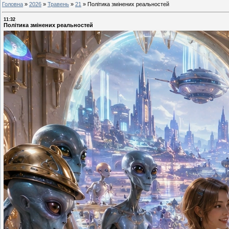
Головна
»
2026
»
Травень
»
21
»
Політика змінених реальностей
11:32
Політика змінених реальностей