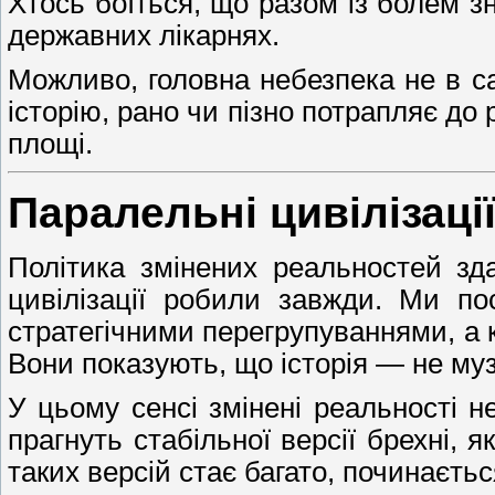
Хтось боїться, що разом із болем з
державних лікарнях.
Можливо, головна небезпека не в са
історію, рано чи пізно потрапляє до
площі.
Паралельні цивілізаці
Політика змінених реальностей з
цивілізації робили завжди. Ми по
стратегічними перегрупуваннями, а
Вони показують, що історія — не муз
У цьому сенсі змінені реальності н
прагнуть стабільної версії брехні, 
таких версій стає багато, починаєть