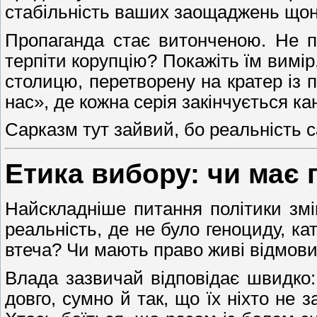
стабільність ваших заощаджень щона
Пропаганда стає витонченою. Не п
терпіти корупцію? Покажіть їм вимі
столицю, перетворену на кратер із 
нас», де кожна серія закінчується к
Сарказм тут зайвий, бо реальність с
Етика вибору: чи має 
Найскладніше питання політики змі
реальність, де не було геноциду, к
втеча? Чи мають право живі відмови
Влада зазвичай відповідає швидко:
довго, сумно й так, що їх ніхто не 