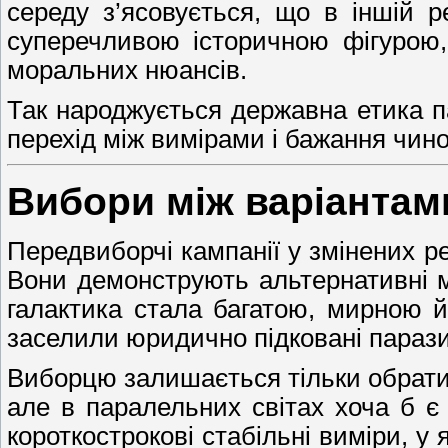
середу з’ясовується, що в іншій 
суперечливою історичною фігурою,
моральних нюансів.
Так народжується державна етика па
перехід між вимірами і бажання чин
Вибори між варіантам
Передвиборчі кампанії у змінених р
Вони демонструють альтернативні м
галактика стала багатою, мирною й
заселили юридично підковані паразит
Виборцю залишається тільки обрати,
але в паралельних світах хоча б є
короткострокові стабільні виміри, у