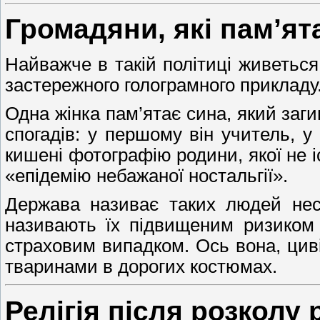
Громадяни, які пам’ят
Найважче в такій політиці живеться 
застережного голограмного прикладу
Одна жінка пам’ятає сина, який заг
спогадів: у першому він учитель, у
кишені фотографію родини, якої не іс
«епідемію небажаної ностальгії».
Держава називає таких людей нест
називають їх підвищеним ризиком 
страховим випадком. Ось вона, циві
тваринами в дорогих костюмах.
Релігія після розколу