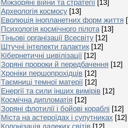
Міжзоряні війни та стратегії
[13]
Археологія космосу
[13]
Еволюція інопланетних форм життя
Психологія космічного пілота
[13]
Тіньові організації Всесвіту
[12]
Штучні інтелекти галактик
[12]
Кібернетичні цивілізації
[12]
Зоряні пророки й передбачення
[12]
Хроніки першопрохідців
[12]
Таємниці темної матерії
[12]
Енергії та сили інших вимірів
[12]
Космічна дипломатія
[12]
Зоряні флотилії і бойові кораблі
[12]
Міста на астероїдах і супутниках
[12]
Колонізація далеких світів
[12]