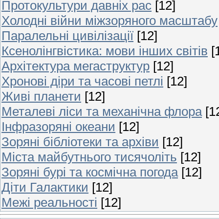
Протокультури давніх рас
[12]
Холодні війни міжзоряного масштабу
Паралельні цивілізації
[12]
Ксенолінгвістика: мови інших світів
[
Архітектура мегаструктур
[12]
Хронові діри та часові петлі
[12]
Живі планети
[12]
Металеві ліси та механічна флора
[1
Інфразоряні океани
[12]
Зоряні бібліотеки та архіви
[12]
Міста майбутнього тисячоліть
[12]
Зоряні бурі та космічна погода
[12]
Діти Галактики
[12]
Межі реальності
[12]