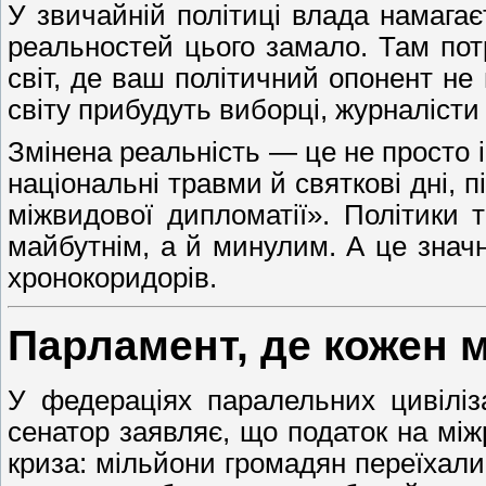
У звичайній політиці влада намагає
реальностей цього замало. Там пот
світ, де ваш політичний опонент не 
світу прибудуть виборці, журналіст
Змінена реальність — це не просто ін
національні травми й святкові дні, 
міжвидової дипломатії». Політики 
майбутнім, а й минулим. А це значн
хронокоридорів.
Парламент, де кожен м
У федераціях паралельних цивіліз
сенатор заявляє, що податок на між
криза: мільйони громадян переїхали