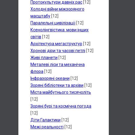
Протокультури давніх рас
[12]
Холодні війни міжзоряного
масштабу
[12]
Паралельні цивілізації
[12]
Ксенолінгвістика: мови інших
світів
[12]
Архітектура мегаструктур
[12]
Хронові діри та часові петлі
[12]
Живі планети
[12]
Металеві ліси та механічна
флора
[12]
Інфразоряні океани
[12]
Зоряні бібліотеки та архіви
[12]
Міста майбутнього тисячоліть
[12]
Зоряні бурі та космічна погода
[12]
Діти Галактики
[12]
Межі реальності
[12]