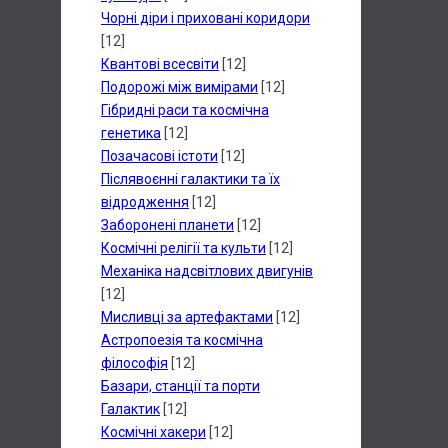
Чорні діри і приховані коридори
[12]
Квантові всесвіти
[12]
Подорожі між вимірами
[12]
Гібридні раси та космічна
генетика
[12]
Позачасові істоти
[12]
Післявоєнні галактики та їх
відродження
[12]
Заборонені планети
[12]
Космічні релігії та культи
[12]
Механіка надсвітлових двигунів
[12]
Мисливці за артефактами
[12]
Астропоезія та космічна
філософія
[12]
Базари, станції та порти
Галактик
[12]
Космічні хакери
[12]