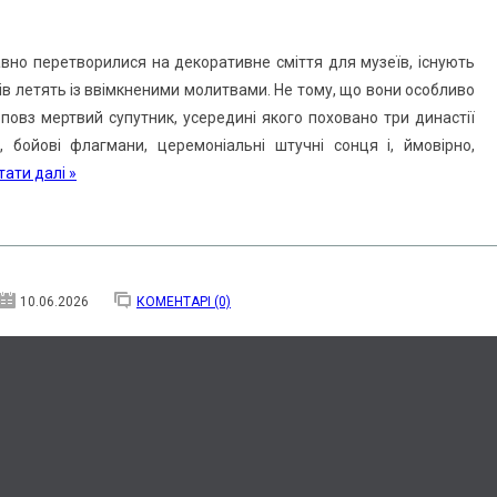
давно перетворилися на декоративне сміття для музеїв, існують
тів летять із ввімкненими молитвами. Не тому, що вони особливо
 повз мертвий супутник, усередині якого поховано три династії
, бойові флагмани, церемоніальні штучні сонця і, ймовірно,
тати далі »
10.06.2026
КОМЕНТАРІ (0)