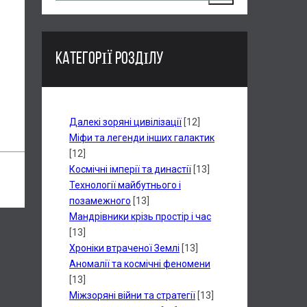
КАТЕГОРІЇ РОЗДІЛУ
Далекі зоряні цивілізації
[12]
Міфи та легенди інших галактик
[12]
Космічні імперії та династії
[13]
Технології майбутнього і
позамежного
[13]
Мандрівники крізь простір і час
[13]
Хроніки втраченої Землі
[13]
Аномалії та космічні феномени
[13]
Міжзоряні війни та стратегії
[13]