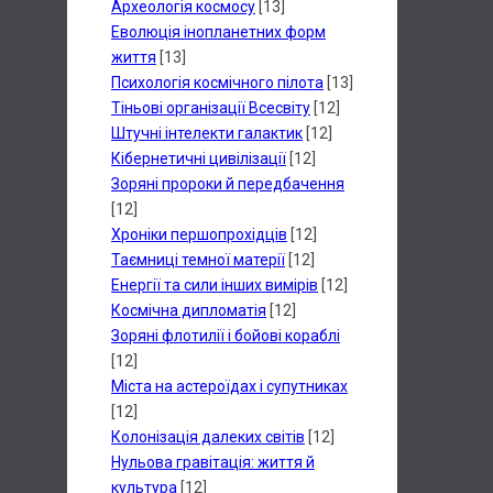
Археологія космосу
[13]
Еволюція інопланетних форм
життя
[13]
Психологія космічного пілота
[13]
Тіньові організації Всесвіту
[12]
Штучні інтелекти галактик
[12]
Кібернетичні цивілізації
[12]
Зоряні пророки й передбачення
[12]
Хроніки першопрохідців
[12]
Таємниці темної матерії
[12]
Енергії та сили інших вимірів
[12]
Космічна дипломатія
[12]
Зоряні флотилії і бойові кораблі
[12]
Міста на астероїдах і супутниках
[12]
Колонізація далеких світів
[12]
Нульова гравітація: життя й
культура
[12]