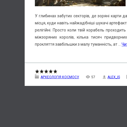
У глибинах забутих секторів, де зоряні карти 
місця, куди навіть найжадібніші шукачі артефак
релігійні. Просто коли твій корабель проходить
міжзоряних королів, кілька тисяч придворних
прокляття завбільшки з малу туманність, ат
...
Чи
АРХЕОЛОГІЯ КОСМОСУ
57
ALEX_IS