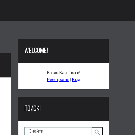
WELCOME!
Вітаю Вас
,
Гість
!
Реєстрація
|
Вхід
ПОИСК!