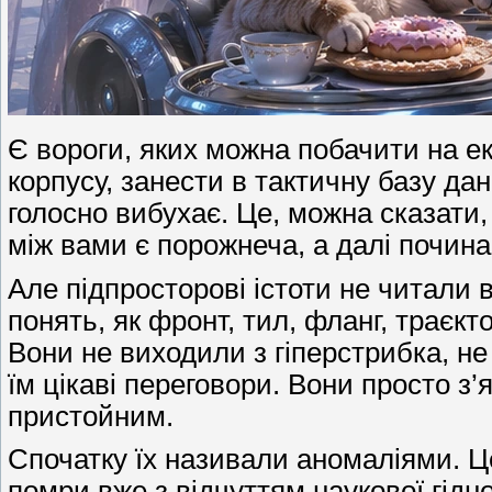
Є вороги, яких можна побачити на ек
корпусу, занести в тактичну базу да
голосно вибухає. Це, можна сказати, 
між вами є порожнеча, а далі почина
Але підпросторові істоти не читали 
понять, як фронт, тил, фланг, траєкт
Вони не виходили з гіперстрибка, не
їм цікаві переговори. Вони просто з
пристойним.
Спочатку їх називали аномаліями. Це
помри вже з відчуттям наукової гідн