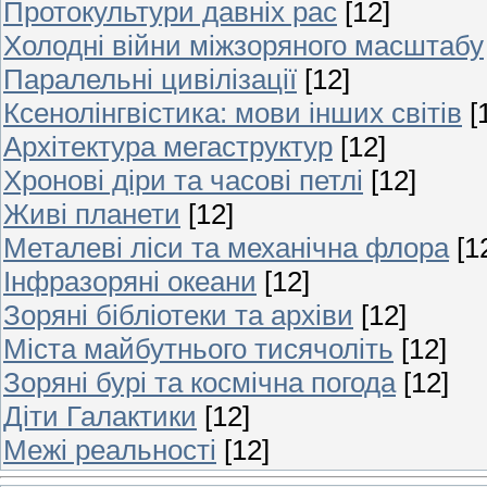
Протокультури давніх рас
[12]
Холодні війни міжзоряного масштабу
Паралельні цивілізації
[12]
Ксенолінгвістика: мови інших світів
[
Архітектура мегаструктур
[12]
Хронові діри та часові петлі
[12]
Живі планети
[12]
Металеві ліси та механічна флора
[1
Інфразоряні океани
[12]
Зоряні бібліотеки та архіви
[12]
Міста майбутнього тисячоліть
[12]
Зоряні бурі та космічна погода
[12]
Діти Галактики
[12]
Межі реальності
[12]