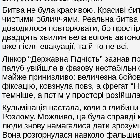
Битва не була красивою. Красиві би
чистими обличчями. Реальна битва бі
доводилося повторювати, бо простір 
двадцять хвилин вела вогонь автоно
вже після евакуації, та й то не всі.
Лінкор “Державна Гідність” зазнав п
палуб увійшла в фазову нестабільніс
майже принизливо: величезна бойова
фіксацію, ковзнула повз, а фрегат “Н
темніше, а потім у просторі розійшла
Кульмінація настала, коли з глибини
Розлому. Можливо, це була справді
люди знову намагалися дати зрозумі
Вона розгорнулася навколо фальшивог