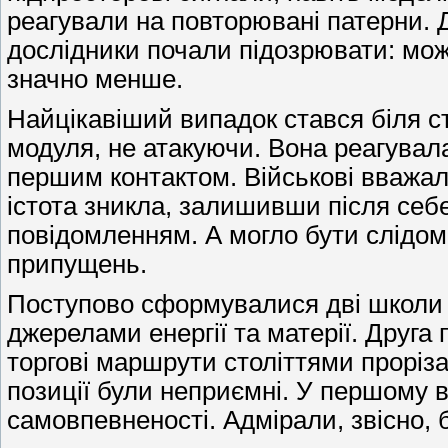
реагували на повторювані патерни. Д
дослідники почали підозрювати: мож
значно менше.
Найцікавіший випадок стався біля с
модуля, не атакуючи. Вона реагувала 
першим контактом. Військові вважал
істота зникла, залишивши після себ
повідомленням. А могло бути слідом
припущень.
Поступово сформувалися дві школи 
джерелами енергії та матерії. Друга
торгові маршрути століттями проріза
позиції були неприємні. У першому 
самовпевненості. Адмірали, звісно,