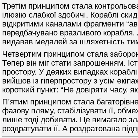
Третім принципом стала контрольова
ілюзію слабкої здобичі. Кораблі ск
відкритими каналами фрагменти “ава
передбачувано вразливого корабля. А
видавав медалей за шляхетність тим
Четвертим принципом стала заборона
Тепер він міг стати запрошенням. І
простору. У деяких випадках кораблі
вийшов із гіперпростору з усім екіп
короткий пункт: “Не довіряти часу, я
П’ятим принципом стала багаторівнев
фазову пляму, стабілізувати її, обм
лише тоді добивати. Це вимагало зла
роздратувати її. А роздратована під