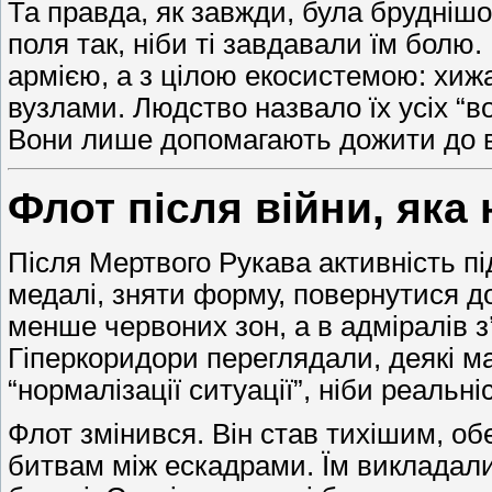
Та правда, як завжди, була бруднішою
поля так, ніби ті завдавали їм бол
армією, а з цілою екосистемою: хи
вузлами. Людство назвало їх усіх “в
Вони лише допомагають дожити до в
Флот після війни, яка 
Після Мертвого Рукава активність пі
медалі, зняти форму, повернутися д
менше червоних зон, а в адміралів 
Гіперкоридори переглядали, деякі м
“нормалізації ситуації”, ніби реаль
Флот змінився. Він став тихішим, 
битвам між ескадрами. Їм викладали 