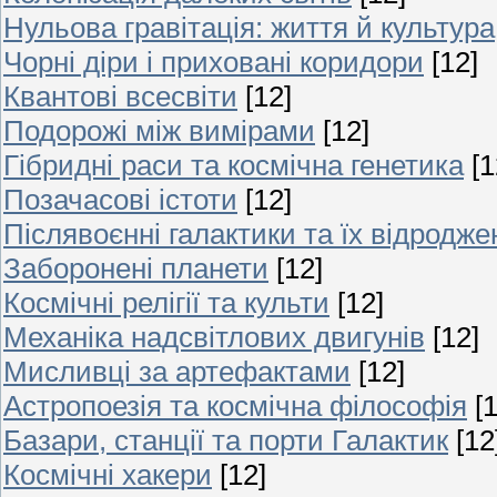
Нульова гравітація: життя й культура
Чорні діри і приховані коридори
[12]
Квантові всесвіти
[12]
Подорожі між вимірами
[12]
Гібридні раси та космічна генетика
[1
Позачасові істоти
[12]
Післявоєнні галактики та їх відродже
Заборонені планети
[12]
Космічні релігії та культи
[12]
Механіка надсвітлових двигунів
[12]
Мисливці за артефактами
[12]
Астропоезія та космічна філософія
[
Базари, станції та порти Галактик
[12
Космічні хакери
[12]