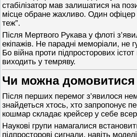
стабілізатор мав залишатися на поз
місце обране жахливо. Один офіцер 
теж”.
Після Мертвого Рукава у флоті з’яв
екіпажів. Не парадні меморіали, не г
Бо війна проти підпросторових істот
виходить у темряву.
Чи можна домовитися 
Після перших перемог з’явилося нем
знайдеться хтось, хто запропонує пер
кошмар складає крейсер у себе всер
Наукові групи намагалися встановити
підпросторові сигнали, навіть моделі