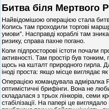
Битва біля Мертвого 
Найвідомішою операцією стала битва
Колись там проходили торгові маршру
умови”. Насправді кораблі там зника
ризику, справа пахне погано.
Коли підпросторові істоти почали пр
активності. Там простір був тонким
щось на кшталт природного гирла. Д
іноді проста: якщо місце виглядає я
Операцією командувала адміралка Ре
оптимістичні брифінги. Вона не люби
складалася з трьох лінкорів, семи кр
стабілізації. На папері це виглядало