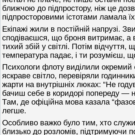
ближчою до підпростору, ніж це дозв
підпросторовими істотами ламала їх 
Екіпажі жили в постійній напрузі. З
сподіваєшся, що броня витримає, а 
тихий збій у світлі. Потім відчуття,
температура падає, і ти розумієш, щ
Психологи флоту виділили окремий 
яскраве світло, перевіряли годинник
жарти на внутрішніх люках: “Не годув
бачиш себе в коридорі попереду — н
Там, де офіційна мова казала “фазов
легше.
Особливо важко було тим, хто служив
близько до розломів, підтримуючи по