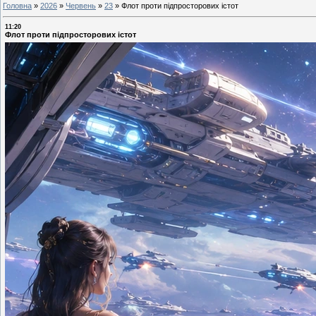
Головна
»
2026
»
Червень
»
23
»
Флот проти підпросторових істот
11:20
Флот проти підпросторових істот