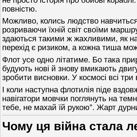
повністю.
Можливо, колись людство навчиться 
розриваючи їхній світ своїми маршр
здаються такими ж жахливими, як на
перехід є ризиком, а кожна тиша мож
Флот усе одно літатиме. Бо така прир
будують нові й знову вмикають двиг
зробити висновки. У космосі всі три
І коли наступна флотилія піде вздов
навігатори мовчки поглянуть на темн
тебе, не махай їй рукою”. Жарт дурн
Чому ця війна стала 