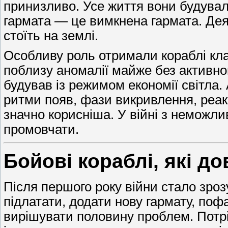
принизливо. Усе життя вони будували
гармата — це вимкнена гармата. Деяк
стоїть на землі.
Особливу роль отримали кораблі кла
поблизу аномалії майже без активног
будував із режимом економії світла.
ритми появ, фази викривлення, реакц
значно корисніша. У війні з неможли
промовчати.
Бойові кораблі, які д
Після першого року війни стало зроз
підлатати, додати нову гармату, поф
вирішувати половину проблем. Потрі