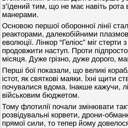
з’їдений тим, що не має навіть рот
манерами.
Основою першої оборонної лінії стал
реакторами, далекобійними плазмови
еволюції. Лінкор “Геліос” міг стерти
продовжити наступ. Проти підпростор
місяця. Дуже грізно, дуже дорого, м
Перші бої показали, що великі кораб
істот, як святкові маяки. Їхні щити 
почувалися вдома. Інакше кажучи, лі
військовим бюджетом.
Тому флотилії почали змінювати такт
розвідувальні корвети, дрони-обман
прямої сили, то тепер йому довелося