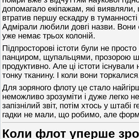
допомагало екіпажам, які виявляли, 
втратив першу ескадру в туманності
Адмірали любили довгі назви. Вони 
уже немає трьох колоній.
Підпросторові істоти були не прост
панциром, щупальцями, прозорою шкі
продуктивно. Але ці істоти існували
тонку тканину. І коли вони торкалися
Для зоряного флоту це стало найгір
неможливо зрозуміти і дуже легко не
запізнілий звіт, потім хтось у штабі
гадки не мали, що робимо, але форм
Коли флот уперше зро