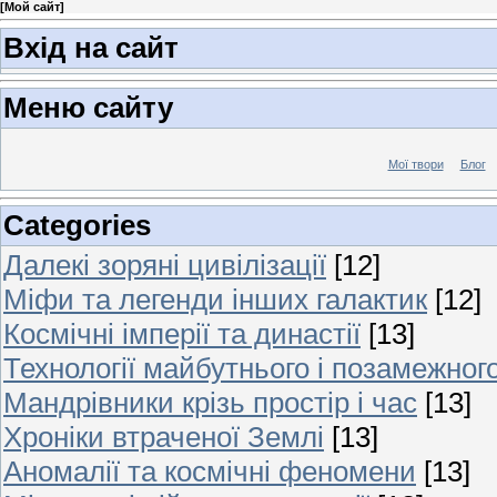
[
Мой сайт
]
Вхід на сайт
Меню сайту
Мої твори
Блог
Categories
Далекі зоряні цивілізації
[12]
Міфи та легенди інших галактик
[12]
Космічні імперії та династії
[13]
Технології майбутнього і позамежног
Мандрівники крізь простір і час
[13]
Хроніки втраченої Землі
[13]
Аномалії та космічні феномени
[13]