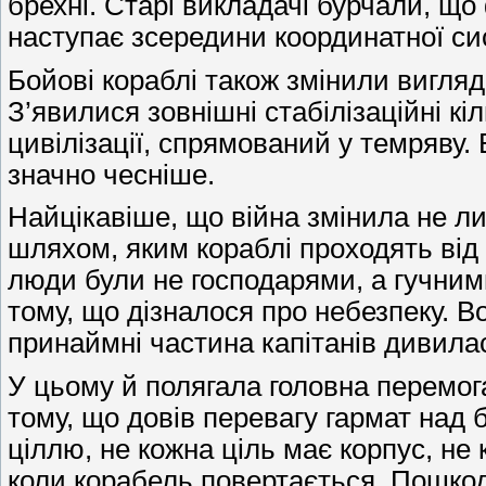
брехні. Старі викладачі бурчали, що
наступає зсередини координатної сис
Бойові кораблі також змінили вигля
З’явилися зовнішні стабілізаційні к
цивілізації, спрямований у темряву
значно чесніше.
Найцікавіше, що війна змінила не ли
шляхом, яким кораблі проходять від 
люди були не господарями, а гучним
тому, що дізналося про небезпеку. 
принаймні частина капітанів дивила
У цьому й полягала головна перемога
тому, що довів перевагу гармат над 
ціллю, не кожна ціль має корпус, не
коли корабель повертається. Пошко