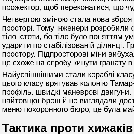
прожектор, щоб переконатися, що чу
Четвертою зміною стала нова зброя.
просторі. Тому інженери розробили ф
тіло істоти, бо тіло було поняттям 
ударити по стабілізованій ділянці.
простору. Підпросторові міни вибуха
це схоже на спробу кинути гранату в 
Найуспішнішими стали кораблі класу
цього класу врятував колонію Тамар
профіль, швидкі маневрові двигуни,
найтовщої броні й не виглядали дост
меню похоронного бюро, це була ма
Тактика проти хижаків