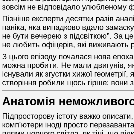
зовсім не відповідало улюбленому ф
Пізніше експерти десятки разів анал
паніка, яка випадково вдало замаску
не бути вечерею з підсвіткою”. За ц
не любить офіцерів, які виживають р
З цього епізоду почалася нова епоха
можна пробити. Не мали двигунів, я
існували як згустки хижої геометрії,
створіння робили щось гірше: вони 
Анатомія неможливого
Підпросторову істоту важко описати,
комп’ютери іноді просто перезаванта
плями чорного світла, як тіні, що в