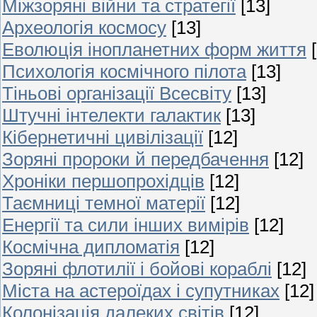
Міжзоряні війни та стратегії
[13]
Археологія космосу
[13]
Еволюція інопланетних форм життя
Психологія космічного пілота
[13]
Тіньові організації Всесвіту
[13]
Штучні інтелекти галактик
[13]
Кібернетичні цивілізації
[12]
Зоряні пророки й передбачення
[12]
Хроніки першопрохідців
[12]
Таємниці темної матерії
[12]
Енергії та сили інших вимірів
[12]
Космічна дипломатія
[12]
Зоряні флотилії і бойові кораблі
[12]
Міста на астероїдах і супутниках
[12]
Колонізація далеких світів
[12]