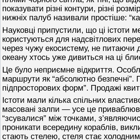
показувати різні контури, різні розм
нижніх палуб називали простіше: “ка
Науковці припустили, що ці істоти 
користуються для надсвітлових пере
через чужу екосистему, не питаючи 
океану хтось уже дивиться на ці бли
Це було неприємне відкриття. Особл
маршрути як “абсолютно безпечні”. П
підпросторових форм”. Продажі квитк
Істоти мали кілька спільних властив
масовані залпи — усе це приваблювал
“зсувалися” між точками, з’являючис
проникати всередину кораблів, викли
стають стелею, стеля стає холодним 