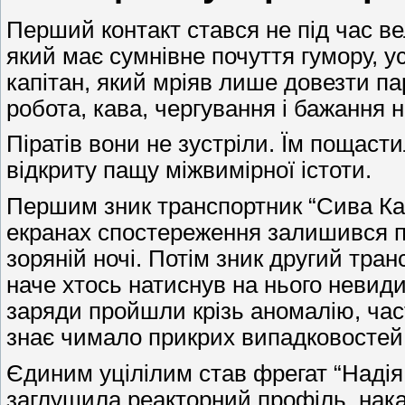
Перший контакт стався не під час вел
який має сумнівне почуття гумору, у
капітан, який мріяв лише довезти па
робота, кава, чергування і бажання не
Піратів вони не зустріли. Їм пощаст
відкриту пащу міжвимірної істоти.
Першим зник транспортник “Сива Касс
екранах спостереження залишився пор
зоряній ночі. Потім зник другий тра
наче хтось натиснув на нього невид
заряди пройшли крізь аномалію, част
знає чимало прикрих випадковостей,
Єдиним уцілілим став фрегат “Надія 
заглушила реакторний профіль, нака