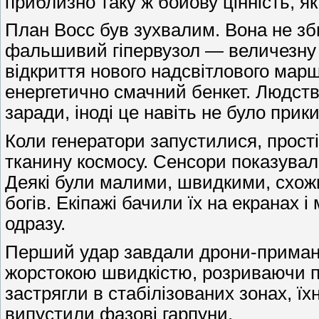
приблизно таку ж бойову цінність, я
План Восс був зухвалим. Вона не зб
фальшивий гіпервузол — величезну ко
відкриття нового надсвітлового марш
енергетично смачний бенкет. Людств
заради, іноді це навіть не було прик
Коли генератори запустилися, прості
тканину космосу. Сенсори показували
Деякі були малими, швидкими, схожи
богів. Екіпажі бачили їх на екранах 
одразу.
Перший удар завдали дрони-приманки
жорстокою швидкістю, розриваючи пр
застрягли в стабілізованих зонах, ї
випустили фазові гарпуни.