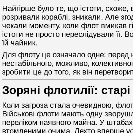
Найгірше було те, що істоти, схоже
розривали кораблі, зникали. Але зго
чекали моменту, коли флот вмикав гі
істоти не просто переслідували її. 
їй чайник.
Для флоту це означало одне: перед н
нестабільного, можливо, колективног
зробити це до того, як він перетвори
Зоряні флотилії: стар
Коли загроза стала очевидною, флот 
Військові флоти мають одну зворуш
переліком наявного майна. У штабах 
втомленими очима. Дехто вперше усв