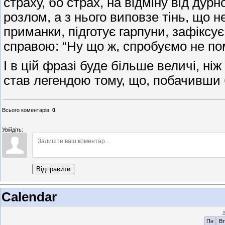
страху, бо страх, на відміну від дурн
розлом, а з нього виповзе тінь, що 
приманки, підготує гарпуни, зафікс
справою: “Ну що ж, спробуємо не п
І в цій фразі буде більше величі, ні
став легендою тому, що, побачивши 
Всього коментарів
:
0
Увійдіть:
Відправити
Calendar
Пн
Вт