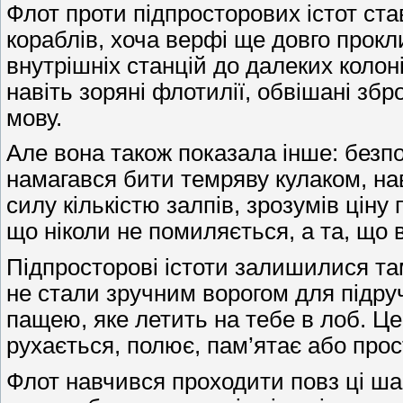
Флот проти підпросторових істот ст
кораблів, хоча верфі ще довго прокли
внутрішніх станцій до далеких колон
навіть зоряні флотилії, обвішані з
мову.
Але вона також показала інше: безпо
намагався бити темряву кулаком, навч
силу кількістю залпів, зрозумів цін
що ніколи не помиляється, а та, що 
Підпросторові істоти залишилися та
не стали зручним ворогом для підруч
пащею, яке летить на тебе в лоб. Це
рухається, полює, пам’ятає або про
Флот навчився проходити повз ці ша