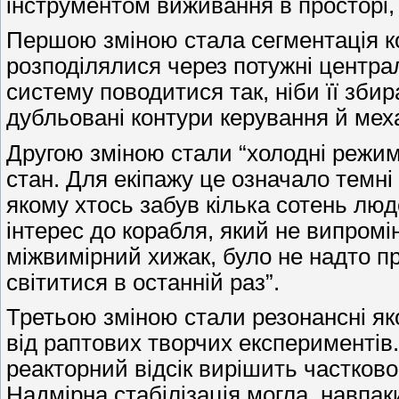
інструментом виживання в просторі,
Першою зміною стала сегментація кор
розподілялися через потужні централ
систему поводитися так, ніби її збир
дубльовані контури керування й меха
Другою зміною стали “холодні режим
стан. Для екіпажу це означало темні
якому хтось забув кілька сотень люд
інтерес до корабля, який не випром
міжвимірний хижак, було не надто п
світитися в останній раз”.
Третьою зміною стали резонансні яко
від раптових творчих експериментів
реакторний відсік вирішить частково
Надмірна стабілізація могла, навпак