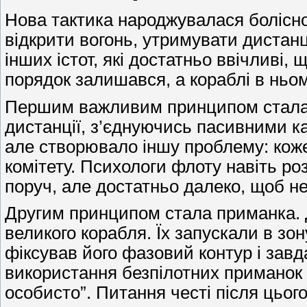
Нова тактика народжувалася болісно
відкрити вогонь, утримувати дистанці
інших істот, які достатньо ввічливі
порядок залишався, а кораблі в ньом
Першим важливим принципом стала р
дистанції, з’єднуючись пасивними к
але створювало іншу проблему: коже
комітету. Психологи флоту навіть ро
поруч, але достатньо далеко, щоб не
Другим принципом стала приманка. Д
великого корабля. Їх запускали в зо
фіксував його фазовий контур і зав
використання безпілотних приманок н
особисто”. Питання честі після цьо