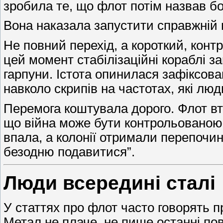
зробила те, що флот потім назвав б
Вона наказала запустити справжній 
Не повний перехід, а короткий, кон
цей момент стабілізаційні кораблі 
гарпуни. Істота опинилася зафіксован
навколо скрипів на частотах, які лю
Перемога коштувала дорого. Флот втр
що війна може бути контрольованою. 
впала, а колонії отримали перепочин
безодню подавитися”.
Люди всередині сталі
У статтях про флот часто говорять п
Метал не плаче, не пише останні пов