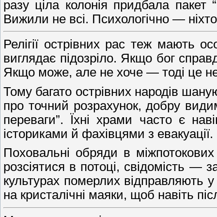
разу ціла колонія придбала пакет 
Вижили не всі. Психологічно — ніхто
Релігії острівних рас теж мають ос
виглядає підозріло. Якщо бог справ
Якщо може, але не хоче — тоді це не
Тому багато острівних народів шануют
про точний розрахунок, добру видим
переваги”. Їхні храми часто є на
істориками й фахівцями з евакуації.
Поховальні обряди в міжпотокових 
розсіятися в потоці, свідомість — 
культурах померлих відправляють у 
на кристалічні маяки, щоб навіть п