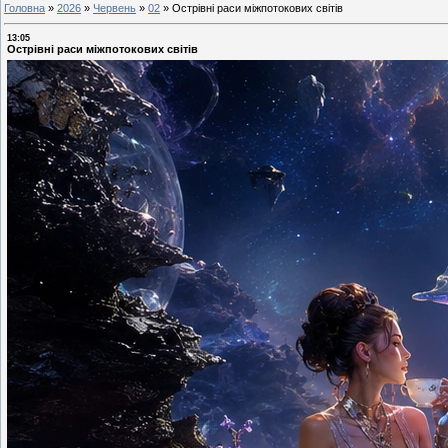
Головна
»
2026
»
Червень
»
02
»
Острівні раси міжпотокових світів
13:05
Острівні раси міжпотокових світів