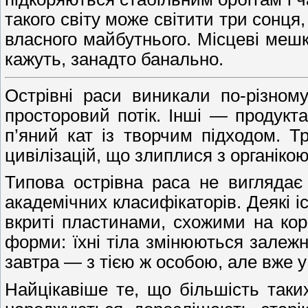
такого світу може світити три сонця
власного майбутнього. Місцеві мешк
кажуть, занадто банально.
Острівні раси виникали по-різном
просторовий потік. Інші — продукт
п’яний кат із творчим підходом. Тр
цивілізацій, що злиплися з органік
Типова острівна раса не виглядає
академічних класифікаторів. Деякі і
вкриті пластинами, схожими на кор
форми: їхні тіла змінюються залежн
завтра — з тією ж особою, але вже у
Найцікавіше те, що більшість таки