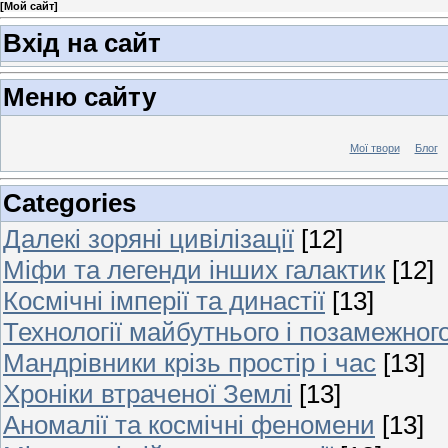
[
Мой сайт
]
Вхід на сайт
Меню сайту
Мої твори
Блог
Categories
Далекі зоряні цивілізації
[12]
Міфи та легенди інших галактик
[12]
Космічні імперії та династії
[13]
Технології майбутнього і позамежног
Мандрівники крізь простір і час
[13]
Хроніки втраченої Землі
[13]
Аномалії та космічні феномени
[13]