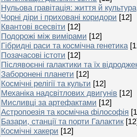
Нульова гравітація: життя й культура
Чорні діри і приховані коридори
[12]
Квантові всесвіти
[12]
Подорожі між вимірами
[12]
Гібридні раси та космічна генетика
[1
Позачасові істоти
[12]
Післявоєнні галактики та їх відродже
Заборонені планети
[12]
Космічні релігії та культи
[12]
Механіка надсвітлових двигунів
[12]
Мисливці за артефактами
[12]
Астропоезія та космічна філософія
[
Базари, станції та порти Галактик
[12
Космічні хакери
[12]