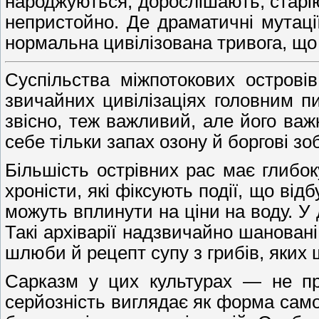
народжуються, дорослішають, старію
непристойно. Де драматичні мутації
нормальна цивілізована тривога, що
Суспільства міжпотокових острові
звичайних цивілізаціях головним пи
звісно, теж важливий, але його важ
себе тільки запах озону й боргові зо
Більшість острівних рас має глибоку
хроністи, які фіксують події, що від
можуть вплинути на ціни на воду. У 
Такі архіварії надзвичайно шанован
шлюби й рецепт супу з грибів, яких щ
Сарказм у цих культурах — не пр
серйозність виглядає як форма само