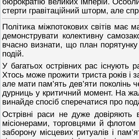
бюрократію великих імперій. Особли
стерти гравітаційний шторм, але спр
Політика міжпотокових світів має 
демонструвати колективну самозак
вчасно визнати, що план порятунку
подій.
У багатьох острівних рас існують р
Хтось може прожити триста років і з
але мати пам’ять дев’яти поколінь ч
дурниць у критичний момент. На жаль
винайде спосіб сперечатися про пода
Острівні раси не дуже довіряють 
місіонерами, торговцями й флотом “
заборону місцевих ритуалів і пам’я