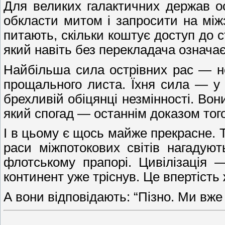
Для великих галактичних держав ос
обкласти митом і запросити на міжз
питають, скільки коштує доступ до с
який навіть без перекладача означає:
Найбільша сила острівних рас — не 
прощального листа. Їхня сила — у 
брехливій обіцянці незмінності. Во
який спогад — останнім доказом того
І в цьому є щось майже прекрасне. Т
раси міжпотокових світів нагадую
флотському прапорі. Цивілізація 
континент уже тріснув. Це впертість 
А вони відповідають: “Пізно. Ми вже