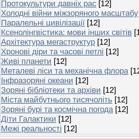
Протокультури давніх рас
[12]
Холодні війни міжзоряного масштабу
Паралельні цивілізації
[12]
Ксенолінгвістика: мови інших світів
[
Архітектура мегаструктур
[12]
Хронові діри та часові петлі
[12]
Живі планети
[12]
Металеві ліси та механічна флора
[1
Інфразоряні океани
[12]
Зоряні бібліотеки та архіви
[12]
Міста майбутнього тисячоліть
[12]
Зоряні бурі та космічна погода
[12]
Діти Галактики
[12]
Межі реальності
[12]