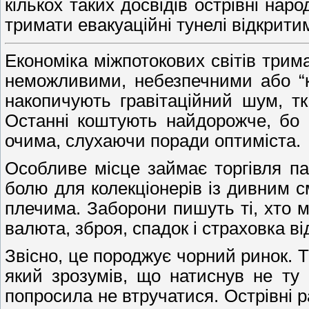
кількох таких досвідів острівні нар
тримати евакуаційні тунелі відкрити
Економіка міжпотокових світів трима
неможливими, небезпечними або “к
накопичують гравітаційний шум, тк
Останні коштують найдорожче, бо 
очима, слухаючи поради оптиміста.
Особливе місце займає торгівля па
болю для колекціонерів із дивним с
плечима. Заборони пишуть ті, хто ма
валюта, зброя, спадок і страховка ві
Звісно, це породжує чорний ринок. Т
який зрозумів, що натиснув не ту к
попросила не втручатися. Острівні 