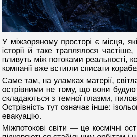
У міжзоряному просторі є місця, як
історії й таке траплялося частіше,
пливуть між потоками реальності, ко
компанії вже встигли списати корабел
Саме там, на уламках матерії, світл
острівними не тому, що вони будуют
складаються з темної плазми, пилов
Острівність тут означає інше: ізольо
евакуацію.
Міжпотокові світи — це космічні ост
підкоряються стабільним орбітам і ч