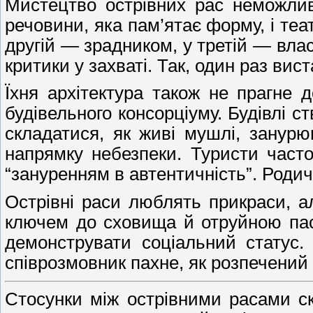
Мистецтво острівних рас неможлив
речовини, яка пам’ятає форму, і теат
другій — зрадником, у третій — власн
критики у захваті. Так, один раз ви
Їхня архітектура також не прагне 
будівельного консорціуму. Будівлі 
складатися, як живі мушлі, занур
напрямку небезпеки. Туристи часто
“зануренням в автентичність”. Роди
Острівні раси люблять прикраси, 
ключем до сховища й отруйною паст
демонструвати соціальний статус
співрозмовник пахне, як розпечений
Стосунки між острівними расами ск