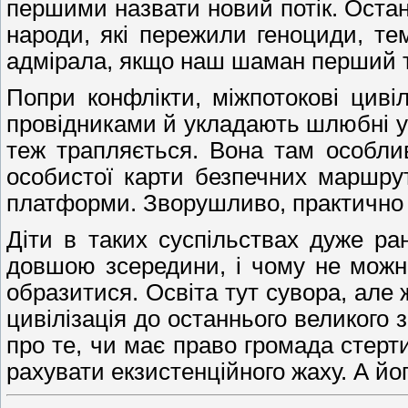
першими назвати новий потік. Остан
народи, які пережили геноциди, те
адмірала, якщо наш шаман перший т
Попри конфлікти, міжпотокові цивіл
провідниками й укладають шлюбні уг
теж трапляється. Вона там особлив
особистої карти безпечних маршру
платформи. Зворушливо, практично 
Діти в таких суспільствах дуже ра
довшою зсередини, і чому не можна
образитися. Освіта тут сувора, але ж
цивілізація до останнього великого 
про те, чи має право громада стерт
рахувати екзистенційного жаху. А йог