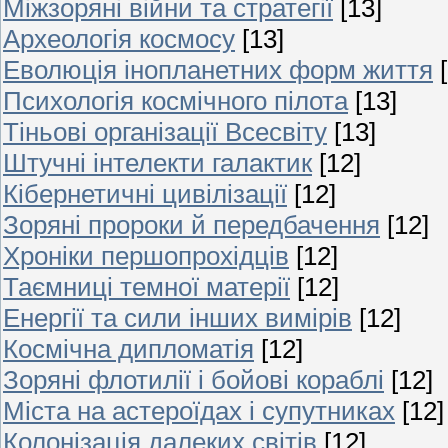
Міжзоряні війни та стратегії
[13]
Археологія космосу
[13]
Еволюція інопланетних форм життя
Психологія космічного пілота
[13]
Тіньові організації Всесвіту
[13]
Штучні інтелекти галактик
[12]
Кібернетичні цивілізації
[12]
Зоряні пророки й передбачення
[12]
Хроніки першопрохідців
[12]
Таємниці темної матерії
[12]
Енергії та сили інших вимірів
[12]
Космічна дипломатія
[12]
Зоряні флотилії і бойові кораблі
[12]
Міста на астероїдах і супутниках
[12]
Колонізація далеких світів
[12]