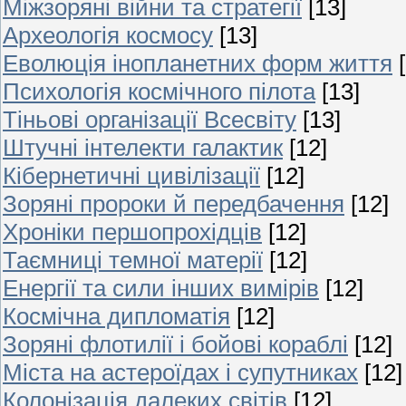
Міжзоряні війни та стратегії
[13]
Археологія космосу
[13]
Еволюція інопланетних форм життя
Психологія космічного пілота
[13]
Тіньові організації Всесвіту
[13]
Штучні інтелекти галактик
[12]
Кібернетичні цивілізації
[12]
Зоряні пророки й передбачення
[12]
Хроніки першопрохідців
[12]
Таємниці темної матерії
[12]
Енергії та сили інших вимірів
[12]
Космічна дипломатія
[12]
Зоряні флотилії і бойові кораблі
[12]
Міста на астероїдах і супутниках
[12]
Колонізація далеких світів
[12]