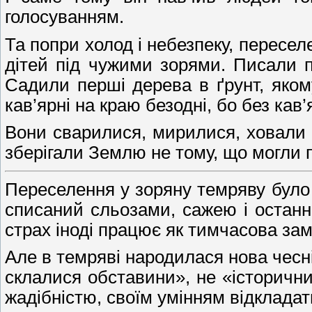
голосуванням.
Та попри холод і небезпеку, пересе
дітей під чужими зорями. Писали пі
Садили перші дерева в ґрунт, якому
кав’ярні на краю безодні, бо без кав
Вони сварилися, мирилися, ховали м
зберігали Землю не тому, що могли п
Переселення у зоряну темряву було 
списаний сльозами, сажею і останн
страх іноді працює як тимчасова зам
Але в темряві народилася нова чесн
склалися обставини», не «історични
жадібністю, своїм умінням відкладат