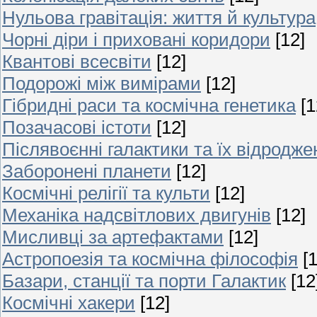
Нульова гравітація: життя й культура
Чорні діри і приховані коридори
[12]
Квантові всесвіти
[12]
Подорожі між вимірами
[12]
Гібридні раси та космічна генетика
[1
Позачасові істоти
[12]
Післявоєнні галактики та їх відродже
Заборонені планети
[12]
Космічні релігії та культи
[12]
Механіка надсвітлових двигунів
[12]
Мисливці за артефактами
[12]
Астропоезія та космічна філософія
[
Базари, станції та порти Галактик
[12
Космічні хакери
[12]