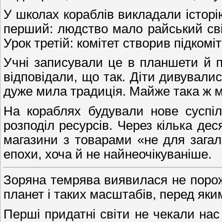
У школах кораблів викладали історі
перший: людство мало райський світ
Урок третій: комітет створив підком
Учні записували це в планшети й п
відповідали, що так. Діти дивували
дуже мила традиція. Майже така ж м
На кораблях будували нове суспільс
розподіл ресурсів. Через кілька дес
магазини з товарами «не для загаль
епохи, хоча й не найнеочікуваніше.
Зоряна темрява виявилася не порожн
планет і таких масштабів, перед яки
Перші придатні світи не чекали нас 