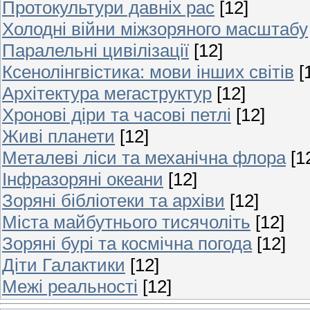
Протокультури давніх рас
[12]
Холодні війни міжзоряного масштабу
Паралельні цивілізації
[12]
Ксенолінгвістика: мови інших світів
[
Архітектура мегаструктур
[12]
Хронові діри та часові петлі
[12]
Живі планети
[12]
Металеві ліси та механічна флора
[1
Інфразоряні океани
[12]
Зоряні бібліотеки та архіви
[12]
Міста майбутнього тисячоліть
[12]
Зоряні бурі та космічна погода
[12]
Діти Галактики
[12]
Межі реальності
[12]