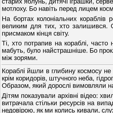
старих яблунь, дитячі іграшки, серв
мотлоху. Бо навіть перед лицем кос
На бортах колоніальних кораблів 
великим для тих, хто залишився. О
присмаком кінця світу.
Ті, хто потрапив на кораблі, часто 
мабуть, було найстрашніше. Бо прок
між зорями.
Кораблі йшли в глибину космосу не о
крім коридорів, штучного неба, гідро
Образом, який дорослі вимовляли н
Дітям показували архівні відео: хвил
витрачала стільки ресурсів на вип
недовірою, як ми колись кивали, сл