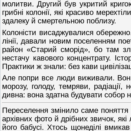
молитви. Другий був укритий кригою
грибні колонії, які красиво мерехт
здалеку й смертельною поблизу.
Колоністи висаджувалися обережно.
лінії, давали новим поселенням по
район «Старий сморід», бо там зл
нестачу кавового концентрату. Іс
Практики ж знали: без кави цивіліза
Але попри все люди виживали. Вон
морозу, голоду, темряви, радіації,
дивна: вона здатна будувати собор н
Переселення змінило саме поняття до
архівних фото й дрібних звичок, які
його бабусі. Хтось щонеділі вмика