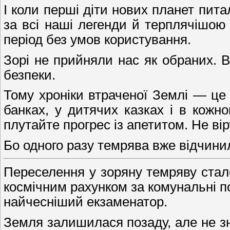
І коли перші діти нових планет пит
за всі наші легенди й терплячішою
період без умов користування.
Зорі не прийняли нас як обраних. В
безпеки.
Тому хроніки втраченої Землі — це 
банках, у дитячих казках і в кожн
плутайте прогрес із апетитом. Не вір
Бо одного разу темрява вже відчинила
Переселення у зоряну темряву стало
космічним рахунком за комунальні п
найчесніший екзаменатор.
Земля залишилася позаду, але не зни