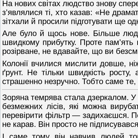
На нових світах людство знову спер
з’являлися ті, хто казав: «Не драма
зітхали й просили підготувати ще од
Але було й щось нове. Більше люде
швидкому прибутку. Проте пам’ять 
розірване, не вдавайте, що ви безсм
Колонії вчилися мислити довше, ні
ґрунт. Не тільки швидкість росту, 
страшенно незручно. Тобто саме те, 
Зоряна темрява стала дзеркалом. У н
безмежних лісів, які можна вируба
перевірити фільтр — задихаєшся. По
не карав. Він просто не підписував
І саме тому він навчив людей тог