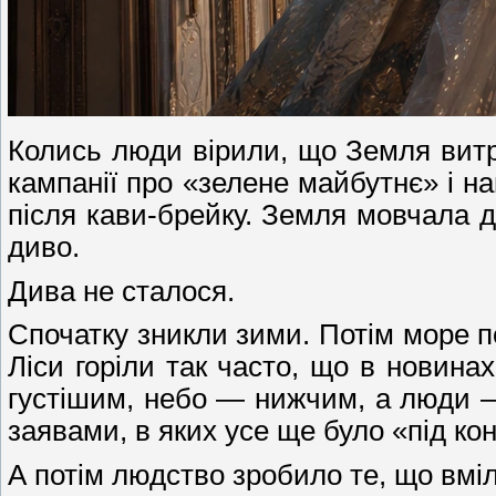
Колись люди вірили, що Земля витри
кампанії про «зелене майбутнє» і н
після кави-брейку. Земля мовчала д
диво.
Дива не сталося.
Спочатку зникли зими. Потім море п
Ліси горіли так часто, що в новина
густішим, небо — нижчим, а люди —
заявами, в яких усе ще було «під ко
А потім людство зробило те, що вмі