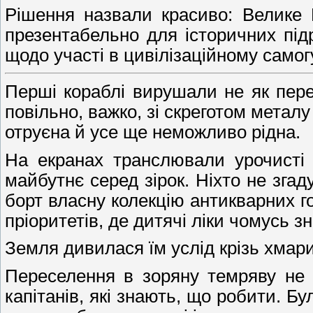
Рішення назвали красиво: Велике 
презентабельно для історичних під
щодо участі в цивілізаційному самог
Перші кораблі вирушали не як пере
повільно, важко, зі скреготом метал
отруєна й усе ще неможливо рідна.
На екранах транслювали урочисті 
майбутнє серед зірок. Ніхто не зга
борт власну колекцію антикварних г
пріоритетів, де дитячі ліки чомусь 
Земля дивилася їм услід крізь хмар
Переселення в зоряну темряву не 
капітанів, які знають, що робити. Б