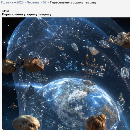
Головна
»
2026
»
Червень
»
07
»
Переселення у зоряну темряву
13:03
Переселення у зоряну темряву