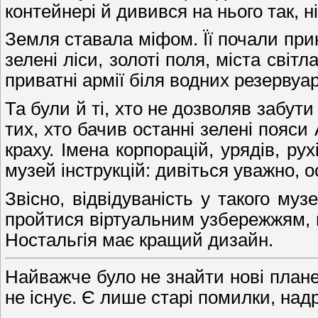
контейнері й дивився на нього так, 
Земля ставала міфом. Її почали при
зелені ліси, золоті поля, міста світл
приватні армії біля водних резерву
Та були й ті, хто не дозволяв забут
тих, хто бачив останні зелені пояси 
краху. Імена корпорацій, урядів, ру
музей інструкцій: дивіться уважно, о
Звісно, відвідуваність у такого м
пройтися віртуальним узбережжям, н
Ностальгія має кращий дизайн.
Найважче було не знайти нові плане
не існує. Є лише старі помилки, над