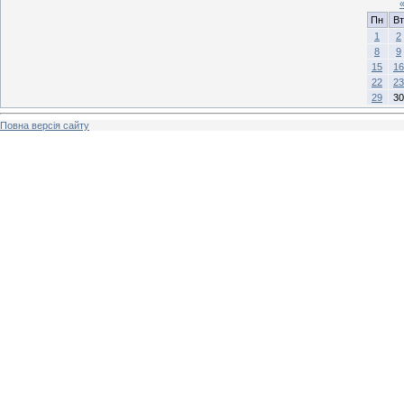
Пн
Вт
1
2
8
9
15
16
22
23
29
30
Повна версія сайту