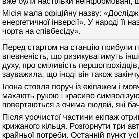
вже були настільки неінформовані, щ
Місія мала офіційну назву: «Дослід
енергетичної інверсії». У народі її
чорта на співбесіду».
Перед стартом на станцію прибули п
впевненість, що ризикуватимуть інші
духу, про сміливість першопрохідців
зауважила, що іноді він також закін
Ілона стояла поруч із екіпажем і мо
махають рукою і красиво символізуют
повертаються з очима людей, які ба
Після урочистої частини екіпаж отри
крижаного кільця. Розгорнути три ав
крайньої потреби. Останній пункт ус