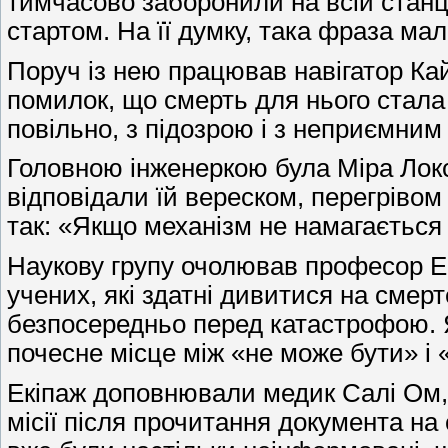
тимчасово заборонили на всій станці
стартом. На її думку, така фраза ма
Поруч із нею працював навігатор Кай
помилок, що смерть для нього стала п
повільно, з підозрою і з неприємни
Головною інженеркою була Міра Локс,
відповідали їй вереском, перегріво
так: «Якщо механізм не намагається 
Наукову групу очолював професор Ере
учених, які здатні дивитися на смер
безпосередньо перед катастрофою. 
почесне місце між «не може бути» і
Екіпаж доповнювали медик Салі Ом, к
місії після прочитання документа на