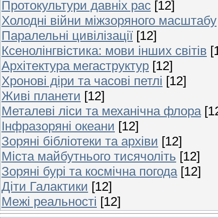
Протокультури давніх рас
[12]
Холодні війни міжзоряного масштабу
Паралельні цивілізації
[12]
Ксенолінгвістика: мови інших світів
[
Архітектура мегаструктур
[12]
Хронові діри та часові петлі
[12]
Живі планети
[12]
Металеві ліси та механічна флора
[1
Інфразоряні океани
[12]
Зоряні бібліотеки та архіви
[12]
Міста майбутнього тисячоліть
[12]
Зоряні бурі та космічна погода
[12]
Діти Галактики
[12]
Межі реальності
[12]