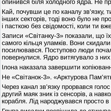
опинився біля холодного ядра. Не п
Кай, почувши це по каналу зв’язку, 
інших секторів, тоді воно було не п
і пасткою без свідомості, коли ти 
Записи «Світанку-3» показали, що їх
самого кільця уламків. Вони скидал
посилювався. Поступово люди почали
повернулися. Ядро витягувало з них 
Ілона наказала завершити копіюванн
Не «Світанок-3». «Арктурова Пам’ят
Через канал зв’язку прорвався голос
другий маяк зник із сенсорів, а на
корабля. Лід народжувався просто в 