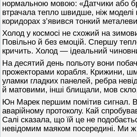
нормальною мовою: «Датчики або бр
втрачала тепло швидше, ніж моделі 
коридорах з’явився тонкий металеви
Холод у космосі не схожий на зимовий
Повільно й без емоцій. Спершу тепло
кричить. Холод — ідеальний чиновник
На десятий день польоту вони побач
прожекторами корабля. Крижини, шма
уламки гладких панелей, ребра неві
й матовими, інші блищали, мов скло, 
Юн Марек першим помітив сигнал. Ві
аварійному протоколу. Кай спробував
Салі сказала, що їй це не подобаєть
невідомим маяком посередині. Ми ж 