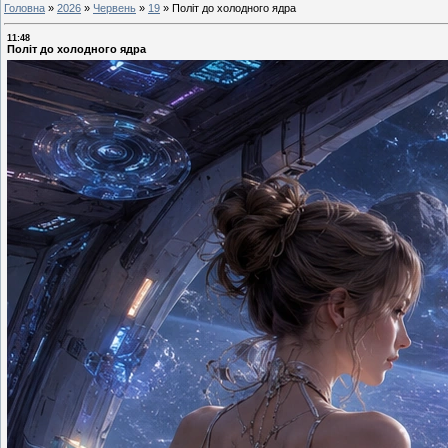
Головна
»
2026
»
Червень
»
19
»
Політ до холодного ядра
11:48
Політ до холодного ядра