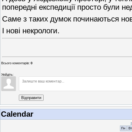
попередні експедиції просто були не
Саме з таких думок починаються нові
І нові некрологи.
Всього коментарів
:
0
Увійдіть:
Відправити
Calendar
Пн
Вт