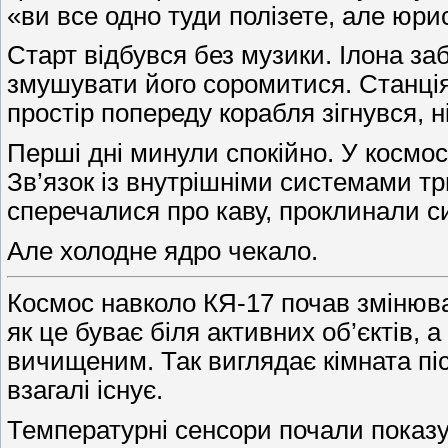
«ви все одно туди полізете, але юри
Старт відбувся без музики. Ілона за
змушувати його соромитися. Станція в
простір попереду корабля зігнувся, н
Перші дні минули спокійно. У космос
Зв’язок із внутрішніми системами т
сперечалися про каву, проклинали с
Але холодне ядро чекало.
Космос навколо КЯ-17 почав змінюват
як це буває біля активних об’єктів, 
вичищеним. Так виглядає кімната піс
взагалі існує.
Температурні сенсори почали показу