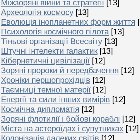
Міжзоряні війни та стратегії
[13]
Археологія космосу
[13]
Еволюція інопланетних форм життя
Психологія космічного пілота
[13]
Тіньові організації Всесвіту
[13]
Штучні інтелекти галактик
[13]
Кібернетичні цивілізації
[12]
Зоряні пророки й передбачення
[12]
Хроніки першопрохідців
[12]
Таємниці темної матерії
[12]
Енергії та сили інших вимірів
[12]
Космічна дипломатія
[12]
Зоряні флотилії і бойові кораблі
[12]
Міста на астероїдах і супутниках
[12]
Колонізація далеких світів
[12]