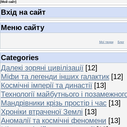
[
Мой сайт
]
Вхід на сайт
Меню сайту
Мої твори
Блог
Categories
Далекі зоряні цивілізації
[12]
Міфи та легенди інших галактик
[12]
Космічні імперії та династії
[13]
Технології майбутнього і позамежног
Мандрівники крізь простір і час
[13]
Хроніки втраченої Землі
[13]
Аномалії та космічні феномени
[13]