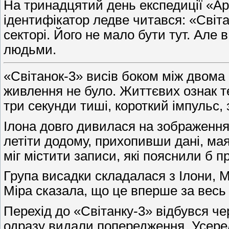
На тринадцятий день експедиції «Ар
ідентифікатор ледве читався: «Світан
секторі. Його не мало бути тут. Але
людьми.
«Світанок-3» висів боком між двом
живлення не було. Життєвих ознак т
три секунди тиші, короткий імпульс,
Ілона довго дивилася на зображення
летіти додому, прихопивши дані, мая
міг містити записи, які пояснили б 
Група висадки складалася з Ілони, М
Міра сказала, що це вперше за весь
Перехід до «Світанку-3» відбувся ч
одразу видали попередження. Усеред