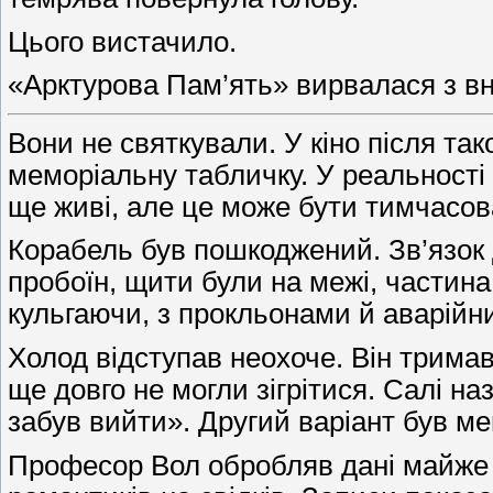
Цього вистачило.
«Арктурова Пам’ять» вирвалася з вн
Вони не святкували. У кіно після так
меморіальну табличку. У реальності
ще живі, але це може бути тимчасов
Корабель був пошкоджений. Зв’язок
пробоїн, щити були на межі, частина
кульгаючи, з прокльонами й аварійн
Холод відступав неохоче. Він тримав
ще довго не могли зігрітися. Салі н
забув вийти». Другий варіант був м
Професор Вол обробляв дані майже б