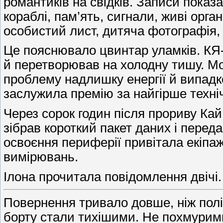
романтиків на свідків. Записи показ
кораблі, пам’ять, сигнали, живі орга
особистий лист, дитяча фотографія, 
Це пояснювало цвинтар уламків. КЯ-
й перетворював на холодну тишу. Мо
проблему надлишку енергії й випадк
заслужила премію за найгірше технічн
Через сорок годин після прориву Кай
зібрав короткий пакет даних і перед
освоєння периферії привітала екіпаж
вимірювань.
Ілона прочитала повідомлення двічі.
Повернення тривало довше, ніж полі
борту стали тихішими. Не похмурими