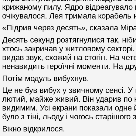
крижаному пилу. Ядро відреагувало 
очікувалося. Лея тримала корабель на
«Підрив через десять», сказала Міра
Десять секунд розтягнулися так, ніб
хтось закричав у житловому секторі. 
видав звук, схожий на стогін. На че
ненавидить героїчні моменти. На др
Потім модуль вибухнув.
Це не був вибух у звичному сенсі. У 
лютий, майже живий. Він ударив по 
видимим. Усі екрани показали одне й 
було з тіні, льоду і чогось старішого 
Вікно відкрилося.