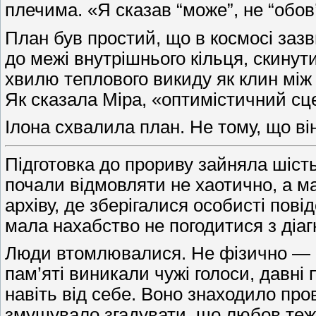
плечима. «Я сказав “може”, не “обов’
План був простий, що в космосі заз
до межі внутрішнього кільця, скинут
хвилю теплового викиду як клин між 
Як сказала Міра, «оптимістичний с
Ілона схвалила план. Не тому, що він
Підготовка до прориву зайняла шіст
почали відмовляти не хаотично, а ма
архіву, де зберігалися особисті пов
мала нахабство не погодитися з діаг
Люди втомлювалися. Не фізично — 
пам’яті виникали чужі голоси, давні
навіть від себе. Воно знаходило про
змушувало згадувати, що любов теж