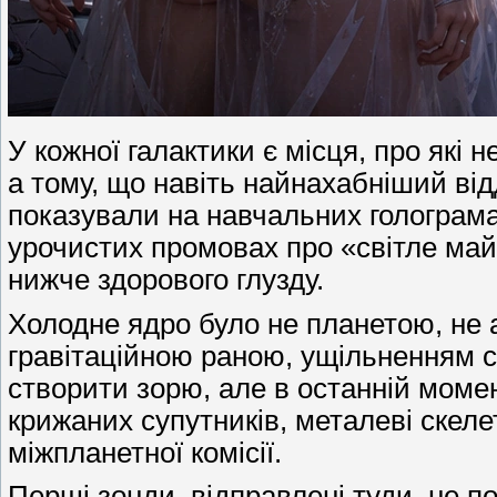
У кожної галактики є місця, про які
а тому, що навіть найнахабніший від
показували на навчальних голограмах
урочистих промовах про «світле май
нижче здорового глузду.
Холодне ядро було не планетою, не 
гравітаційною раною, ущільненням с
створити зорю, але в останній моме
крижаних супутників, металеві скеле
міжпланетної комісії.
Перші зонди, відправлені туди, не п