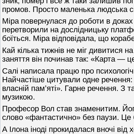
зник, помер і все ж таки залишив по
промов. Просто маленька людська спр
Міра повернулася до роботи в доках
перетворили на дослідницьку платфо
боїться. Міра відповідала, що корабе
Кай кілька тижнів не міг дивитися на
заняття він починав так: «Карта — це
Салі написала працю про психологіч
Найчастіше цитували одне речення: «
власній пам’яті». Гарне речення. З 
музикою.
Професор Вол став знаменитим. Його
слово «фантастично» без паузи. Це 
А Ілона іноді прокидалася вночі від 