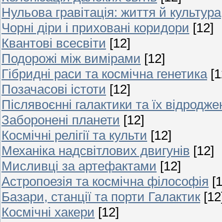
Нульова гравітація: життя й культура
Чорні діри і приховані коридори
[12]
Квантові всесвіти
[12]
Подорожі між вимірами
[12]
Гібридні раси та космічна генетика
[1
Позачасові істоти
[12]
Післявоєнні галактики та їх відродже
Заборонені планети
[12]
Космічні релігії та культи
[12]
Механіка надсвітлових двигунів
[12]
Мисливці за артефактами
[12]
Астропоезія та космічна філософія
[
Базари, станції та порти Галактик
[12
Космічні хакери
[12]