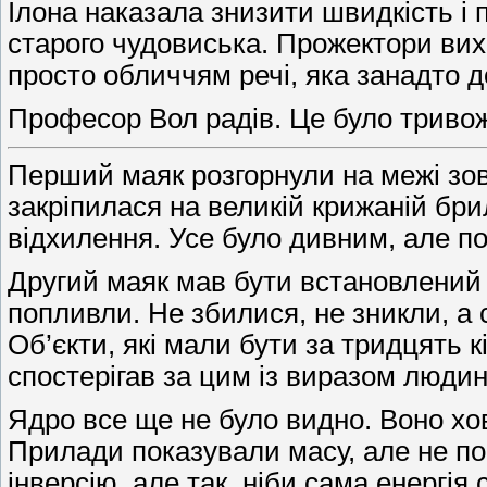
Ілона наказала знизити швидкість і
старого чудовиська. Прожектори вих
просто обличчям речі, яка занадто д
Професор Вол радів. Це було триво
Перший маяк розгорнули на межі зов
закріпилася на великій крижаній брил
відхилення. Усе було дивним, але п
Другий маяк мав бути встановлений б
попливли. Не збилися, не зникли, а 
Об’єкти, які мали бути за тридцять к
спостерігав за цим із виразом людин
Ядро все ще не було видно. Воно хов
Прилади показували масу, але не по
інверсію, але так, ніби сама енергія