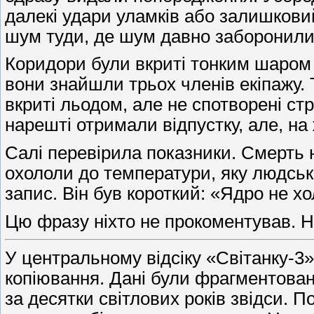
далекі удари уламків або залишковий
шум туди, де шум давно заборонили
Коридори були вкриті тонким шаром 
вони знайшли трьох членів екіпажу. 
вкриті льодом, але не спотворені с
нарешті отримали відпустку, але, на
Салі перевірила показники. Смерть на
охололи до температури, яку людськ
запис. Він був короткий: «Ядро не х
Цю фразу ніхто не прокоментував. На
У центральному відсіку «Світанку-3
копіювання. Дані були фрагментовані
за десятки світлових років звідси. П