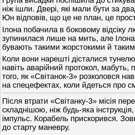
Група висадки поспішила до стикува
ніж ішли. Двері, які мали бути за дв
Юн відповів, що це не план, це прос
Ілона побачила в боковому відсіку л
зупинилася лише на мить, але Ілона 
бувають такими жорстокими й таки
Коли вони нарешті дісталися тунелю,
навіть аварійний протокол, мабуть, 
того, як «Світанок-3» розколовся нав
на спецефектах, коли йдеться про с
Після втрати «Світанку-3» місія пе
складнішою, ніж будь-яка інструкція
імпульс. Корабель прискорився. Зов
до старту маневру.