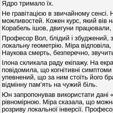
Ядро тримало їх.
Не гравітацією в звичайному сенсі.
можливостей. Кожен курс, який вів 
Корабель ішов, двигуни працювали, п
Професор Вол, блідий і збуджений, з
локальну геометрію. Міра відповіла,
Наукова смерть, безперечно, звучить
Ілона скликала раду екіпажу. На екр
повідомила, що когнітивні симптоми
упевнений, що за ним стоїть його бр
відмінну пам’ять на чужий біль.
Юн запропонував використати дані «
рівномірною. Міра сказала, що можн
розриву локальної інверсії. Професо