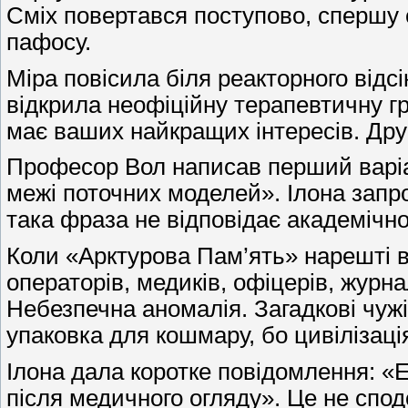
Сміх повертався поступово, спершу с
пафосу.
Міра повісила біля реакторного відсі
відкрила неофіційну терапевтичну гр
має ваших найкращих інтересів. Друг
Професор Вол написав перший варіан
межі поточних моделей». Ілона запро
така фраза не відповідає академічн
Коли «Арктурова Пам’ять» нарешті ви
операторів, медиків, офіцерів, журна
Небезпечна аномалія. Загадкові чужі
упаковка для кошмару, бо цивілізац
Ілона дала коротке повідомлення: «
після медичного огляду». Це не спо