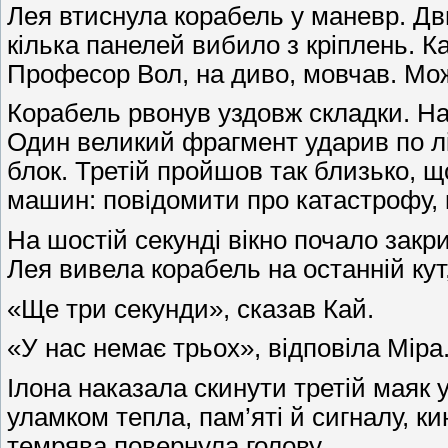
Лея втиснула корабель у маневр. Дви
кілька панелей вибило з кріплень. К
Професор Вол, на диво, мовчав. Мож
Корабель рвонув уздовж складки. На 
Один великий фрагмент ударив по лі
блок. Третій пройшов так близько, щ
машин: повідомити про катастрофу, к
На шостій секунді вікно почало закр
Лея вивела корабель на останній кут
«Ще три секунди», сказав Кай.
«У нас немає трьох», відповіла Міра
Ілона наказала скинути третій маяк
уламком тепла, пам’яті й сигналу, ки
темрява повернула голову.