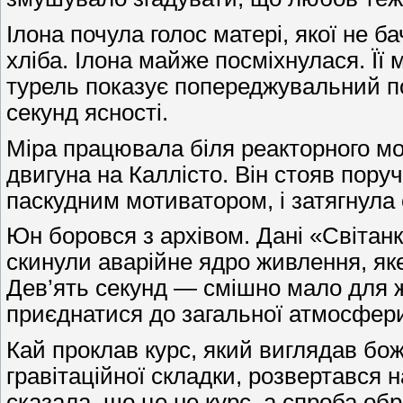
Ілона почула голос матері, якої не б
хліба. Ілона майже посміхнулася. Її 
турель показує попереджувальний пос
секунд ясності.
Міра працювала біля реакторного мо
двигуна на Каллісто. Він стояв пору
паскудним мотиватором, і затягнула 
Юн боровся з архівом. Дані «Світанк
скинули аварійне ядро живлення, яке
Дев’ять секунд — смішно мало для жи
приєднатися до загальної атмосфери
Кай проклав курс, який виглядав боже
гравітаційної складки, розвертався 
сказала, що це не курс, а спроба об