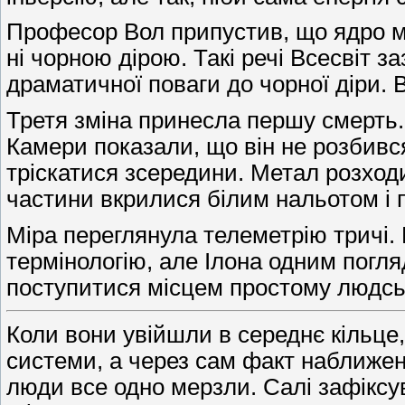
Професор Вол припустив, що ядро мо
ні чорною дірою. Такі речі Всесвіт з
драматичної поваги до чорної діри. 
Третя зміна принесла першу смерть. 
Камери показали, що він не розбився
тріскатися зсередини. Метал розход
частини вкрилися білим нальотом і п
Міра переглянула телеметрію тричі.
термінологію, але Ілона одним погля
поступитися місцем простому людсь
Коли вони увійшли в середнє кільце,
системи, а через сам факт наближе
люди все одно мерзли. Салі зафіксув