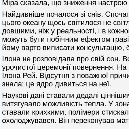
Міра сказала, що зниження настрою 
Найдивніше почалося зі снів. Спочат
цього океану щось світилося не світ
довшими, ніж у реальності, і в кожн
можуть бути побічним ефектом граві
йому варто виписати консультацію, б
Ілона не розповідала про свій сон. В
урочистої церемонії повернення. На 
Ілона Рей. Відсутня з поважної прич
знала: це ядро дивиться на неї.
Наукові дані ставали дедалі цінніши
витягувало можливість тепла. У зона
ставали крихкими, полімери стискали
охолоджувався. Він переконував мате