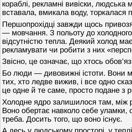
кораблі, рекламні вивіски, людська 
вставала, вмикала воду, торкалася 
Першопрохідці завжди щось привозять
— мовчання. З польоту до холодного
відсутністю тепла. Деякий холод має
рекламувати чи робити з них «перспе
Звісно, це означає, що хтось обов’я
Бо люди — дивовижні істоти. Вони мо
тих, хто ледве вижив, і все одно ск
це одне й те саме, просто подане з 
Холодне ядро залишилося там, між ру
Воно обертає навколо себе уламки, с
треба. Досить того, що воно існує.
А десь у людському просторі, у теплі