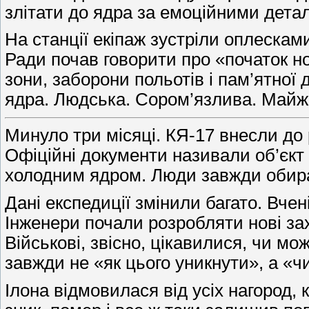
злітати до ядра за емоційними дета
На станції екіпаж зустріли оплескам
Ради почав говорити про «початок но
зони, заборони польотів і пам’ятної 
ядра. Людська. Сором’язлива. Майж
Минуло три місяці. КЯ-17 внесли до
Офіційні документи називали об’єк
холодним ядром. Люди завжди обираю
Дані експедиції змінили багато. Вчен
Інженери почали розробляти нові зах
Військові, звісно, цікавилися, чи 
завжди не «як цього уникнути», а «ч
Ілона відмовилася від усіх нагород,