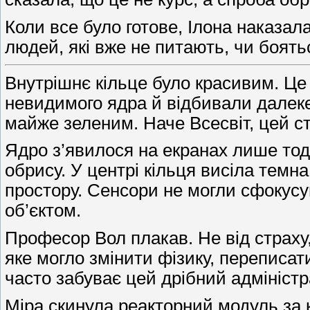
Коли все було готове, Ілона наказал
людей, які вже не питають, чи боять
Внутрішнє кільце було красивим. Це
невидимого ядра й відбивали далеке 
майже зеленим. Наче Всесвіт, цей ст
Ядро з’явилося на екранах лише тод
обрису. У центрі кільця висіла темна
простору. Сенсори не могли сфокус
об’єктом.
Професор Вол плакав. Не від страху,
яке могло змінити фізику, переписат
часто забуває цей дрібний адмініст
Міра скинула реакторний модуль за к