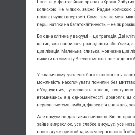
І все ж у фантазійних архівах «Хронік Забути
колискою. Не м’якою, звісно. Радше колискою, 
плівок і чужої впертості. Саме там, на межі мі
перші натяки на багатоклітинність — не як розкі
Бо одна клітина у вакуумі — це трагедія. Дві кл
клітин, яка навчилася розподіляти обов’язки,
цивілізація. Маленька, слизька, мовчазна цивілі
вижити на самоті у Всесвіті можна, але недовго 
У класичному уявленні багатоклітинність народ
можливість накопичувати помилки без миттєвог
об’єднуються, утворюють колонії, поступов
втомившись від одноманітності, дозволяє їм с
нервові системи, амбіції, філософія і, на жаль, ре
Але вакуум не дає таких привілеїв. Він не проп
зайве викреслює, усе слабке висушує, усе нез
навіть дуже пристойна, має мізерні шанси. Її о