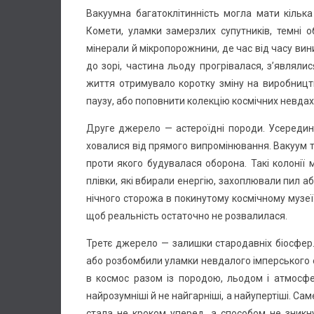
Вакуумна багатоклітинність могла мати кільк
Комети, уламки замерзлих супутників, темні о
мінерали й мікропорожнини, де час від часу вин
до зорі, частина льоду прогрівалася, з’являлися
життя отримувало коротку зміну на виробництв
паузу, або поповнити колекцію космічних невдах
Друге джерело — астероїдні породи. Усередині 
ховалися від прямого випромінювання. Вакуум т
проти якого будувалася оборона. Такі колонії
плівки, які вбирали енергію, захоплювали пил аб
нічного сторожа в покинутому космічному музеї:
щоб реальність остаточно не розвалилася.
Третє джерело — залишки стародавніх біосфер.
або розбомбили уламки невдалого імперського е
в космос разом із породою, льодом і атмосфе
найрозумніші й не найгарніші, а найупертіші. Са
стала не кроком уперед, а способом не зникн