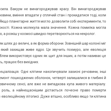
 сила. Вакуум не винагороджував красу. Він винагороджував
човини, вміння впадати у сплячий стан і прокидатися тоді, коли
 Якщо планетарне життя могло дозволити собі експерименти, то
кості. Кожна молекула мала значення. Кожна помилка могла
, а розкіш у космосі швидко перетворюється на некролог.
як шлях до величі, а як форма оборони. Зовнішній шар колонії міг
 який захищав живе ядро. Це звучить похмуро, але еволюція
блем використовує одних як щит для інших, а потім називає це
ь, працює без вихідних.
ціалізація. Одні клітини накопичували захисні речовини, інші
 ремонт пошкоджених оболонок, четверті залишалися в глибині й
 звичному сенсі, але вже не випадкова купа живого матеріалу.
 роль, а найнещаснішим дістається почесне право померти
 еволюційному літописі. Дуже втішно, особливо якщо ти клітина