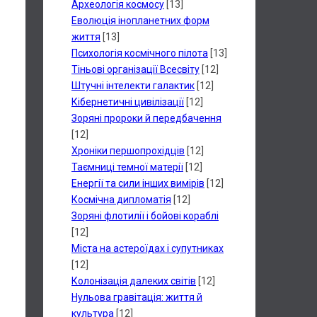
Археологія космосу
[13]
Еволюція інопланетних форм
життя
[13]
Психологія космічного пілота
[13]
Тіньові організації Всесвіту
[12]
Штучні інтелекти галактик
[12]
Кібернетичні цивілізації
[12]
Зоряні пророки й передбачення
[12]
Хроніки першопрохідців
[12]
Таємниці темної матерії
[12]
Енергії та сили інших вимірів
[12]
Космічна дипломатія
[12]
Зоряні флотилії і бойові кораблі
[12]
Міста на астероїдах і супутниках
[12]
Колонізація далеких світів
[12]
Нульова гравітація: життя й
культура
[12]