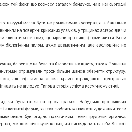
 також той факт, що космосу загалом байдуже, чи в неї сьогодні
 у вакуумі могла бути не романтична кооперація, а банальна
 виникли на поверхні крижаних уламків, у тріщинах астероїдів чи
ли злипатися не тому, що мріяли про вищі форми життя. Вони
ухим біологічним пилом, дуже драматичним, але еволюційно не
ував, бо рук ще не було, та й юристів, на щастя, також. Зовнішні
нутрішні отримували трохи більше шансів зберегти структуру,
роста, але ефективна логіка: крайні страждають, центральні
 навіть не аплодує. Типова історія успіху в космічному стилі.
авряд чи були схожі на щось красиве. Забудьмо про сяючих
т і елегантні форми, які так люблять малювати художники, коли
йімовірніше, був огидно практичним. Темні грудочки органіки,
рнах, мікроскопічні купи клітин, які виглядали так, ніби Всесвіт