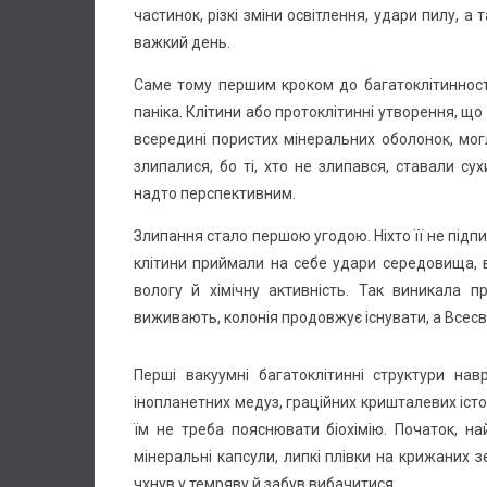
частинок, різкі зміни освітлення, удари пилу, а
важкий день.
Саме тому першим кроком до багатоклітинності
паніка. Клітини або протоклітинні утворення, що
всередині пористих мінеральних оболонок, мог
злипалися, бо ті, хто не злипався, ставали с
надто перспективним.
Злипання стало першою угодою. Ніхто її не підпис
клітини приймали на себе удари середовища, в
вологу й хімічну активність. Так виникала п
виживають, колонія продовжує існувати, а Всесвіт
Перші вакуумні багатоклітинні структури н
інопланетних медуз, граційних кришталевих істо
їм не треба пояснювати біохімію. Початок, на
мінеральні капсули, липкі плівки на крижаних зе
чхнув у темряву й забув вибачитися.