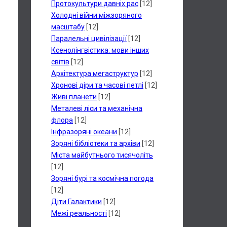
Протокультури давніх рас
[12]
Холодні війни міжзоряного
масштабу
[12]
Паралельні цивілізації
[12]
Ксенолінгвістика: мови інших
світів
[12]
Архітектура мегаструктур
[12]
Хронові діри та часові петлі
[12]
Живі планети
[12]
Металеві ліси та механічна
флора
[12]
Інфразоряні океани
[12]
Зоряні бібліотеки та архіви
[12]
Міста майбутнього тисячоліть
[12]
Зоряні бурі та космічна погода
[12]
Діти Галактики
[12]
Межі реальності
[12]