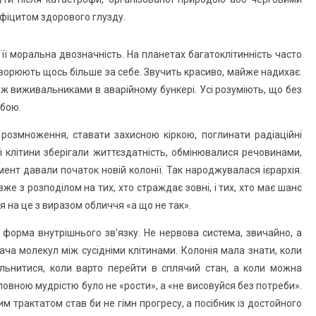
ефіцитом здорового глузду.
 її моральна двозначність. На планетах багатоклітинність часто
творюють щось більше за себе. Звучить красиво, майже надихає.
іж виживальниками в аварійному бункері. Усі розуміють, що без
жбою.
 розмноження, ставати захисною кіркою, поглинати радіаційні
 клітини зберігали життєздатність, обмінювалися речовинами,
ент давали початок новій колонії. Так народжувалася ієрархія.
вже з розподілом на тих, хто страждає зовні, і тих, хто має шанс
я на це з виразом обличчя «а що не так».
 форма внутрішнього зв’язку. Не нервова система, звичайно, а
дача молекул між сусідніми клітинами. Колонія мала знати, коли
льнитися, коли варто перейти в сплячий стан, а коли можна
овною мудрістю було не «рости», а «не висовуйся без потреби».
м трактатом став би не гімн прогресу, а посібник із достойного