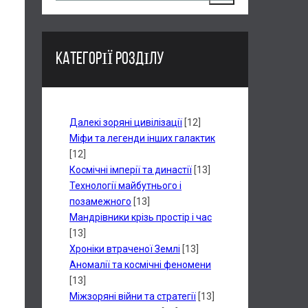
КАТЕГОРІЇ РОЗДІЛУ
Далекі зоряні цивілізації
[12]
Міфи та легенди інших галактик
[12]
Космічні імперії та династії
[13]
Технології майбутнього і
позамежного
[13]
Мандрівники крізь простір і час
[13]
Хроніки втраченої Землі
[13]
Аномалії та космічні феномени
[13]
Міжзоряні війни та стратегії
[13]