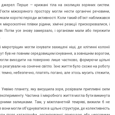
а джерел. Перше — крижані тіла на околицях зоряних систем.
б’єкти міжзоряного простору могли нести органічні речовини,
икали короткі періоди активності. Коли такий об’єкт наближався
 мікроскопічні плівки рідини, хімічні реакції прискорювалися, і
і. Потім усе знову замерзало, і організми мали або пережити
.
мікротріщин могли існувати захищені ніші, де клітинні колонії
ут був не повним середовищем існування, а зовнішнім ворогом,
 могли виходити на поверхню лише частково, формуючи щільні
о реагували на сонячне світло. Їхнє життя було схоже на роботу
 темно, небезпечно, платять погано, але хтось мусить стежити,
 Уявімо планету, яку висушила зоря, розірвали припливні сили
ксперименту. Частина її мікробного життя могла бути викинута
рними залишками. Там, у міжпланетній темряві, вижили б не
ме вони могли об’єднуватися в щільні структури, де колективність
ути після катастрофи, організованої природою або черговими