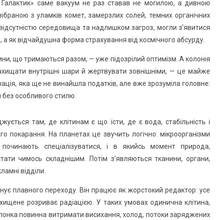
х Галактик» саме вакуум не раз ставав не могилою, а дивною
зібраною з уламків комет, замерзлих солей, темних органічних
ж відсутністю середовища та надлишком загроз, могли з’явитися
ш, а як відчайдушна форма страхування від космічного абсурду.
ітини, що тримаються разом, — уже підозрілий оптимізм. А колонія
 захищати внутрішні шари й жертвувати зовнішніми, — це майже
зація, яка ще не винайшла податків, але вже зрозуміла головне:
й без особливого стилю.
жується там, де клітинам є що їсти, де є вода, стабільність і
о покарання. На планетах це звучить логічно: мікроорганізми
о починають спеціалізуватися, і в якийсь момент природа,
тати чимось складнішим. Потім з’являються тканини, органи,
кламні відділи.
онує плавного переходу. Він працює як жорстокий редактор: усе
ахищене розриває радіацією. У таких умовах одинична клітина,
болонка повинна витримати висихання, холод, потоки заряджених