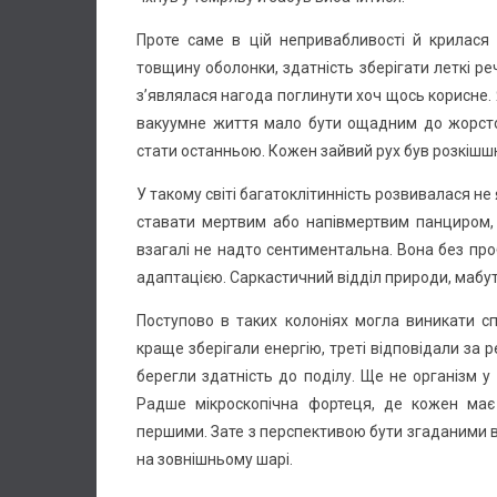
Проте саме в цій непривабливості й крилася
товщину оболонки, здатність зберігати леткі ре
з’являлася нагода поглинути хоч щось корисне.
вакуумне життя мало бути ощадним до жорсто
стати останньою. Кожен зайвий рух був розкішшю
У такому світі багатоклітинність розвивалася не 
ставати мертвим або напівмертвим панциром,
взагалі не надто сентиментальна. Вона без про
адаптацією. Саркастичний відділ природи, мабут
Поступово в таких колоніях могла виникати спе
краще зберігали енергію, треті відповідали за
берегли здатність до поділу. Ще не організм у
Радше мікроскопічна фортеця, де кожен має
першими. Зате з перспективою бути згаданими в
на зовнішньому шарі.