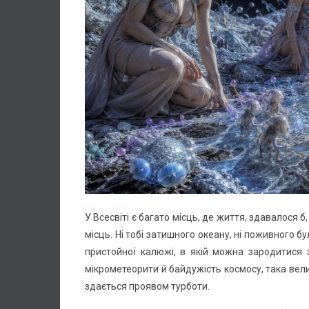
У Всесвіті є багато місць, де життя, здавалося б
місць. Ні тобі затишного океану, ні поживного бул
пристойної калюжі, в якій можна зародитися 
мікрометеорити й байдужість космосу, така вели
здається проявом турботи.