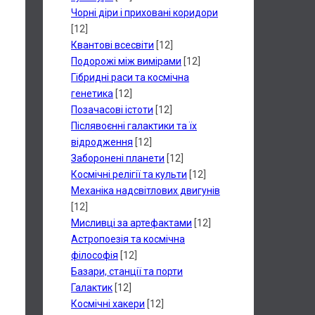
Чорні діри і приховані коридори
[12]
Квантові всесвіти
[12]
Подорожі між вимірами
[12]
Гібридні раси та космічна
генетика
[12]
Позачасові істоти
[12]
Післявоєнні галактики та їх
відродження
[12]
Заборонені планети
[12]
Космічні релігії та культи
[12]
Механіка надсвітлових двигунів
[12]
Мисливці за артефактами
[12]
Астропоезія та космічна
філософія
[12]
Базари, станції та порти
Галактик
[12]
Космічні хакери
[12]