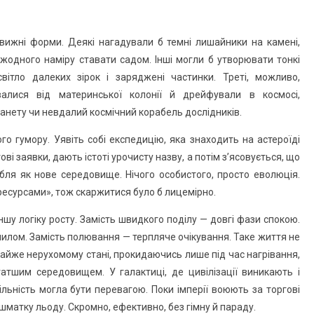
вижні форми. Деякі нагадували б темні лишайники на камені,
 жодного наміру ставати садом. Інші могли б утворювати тонкі
ітло далеких зірок і заряджені частинки. Треті, можливо,
ивалися від материнської колонії й дрейфували в космосі,
анету чи невдалий космічний корабель дослідників.
о гумору. Уявіть собі експедицію, яка знаходить на астероїді
ові заявки, дають істоті урочисту назву, а потім з’ясовується, що
бля як нове середовище. Нічого особистого, просто еволюція.
ресурсами», тож скаржитися було б лицемірно.
ншу логіку росту. Замість швидкого поділу — довгі фази спокою.
пилом. Замість полювання — терпляче очікування. Таке життя не
майже нерухомому стані, прокидаючись лише під час нагрівання,
атшим середовищем. У галактиці, де цивілізації виникають і
льність могла бути перевагою. Поки імперії воюють за торгові
 шматку льоду. Скромно, ефективно, без гімну й параду.