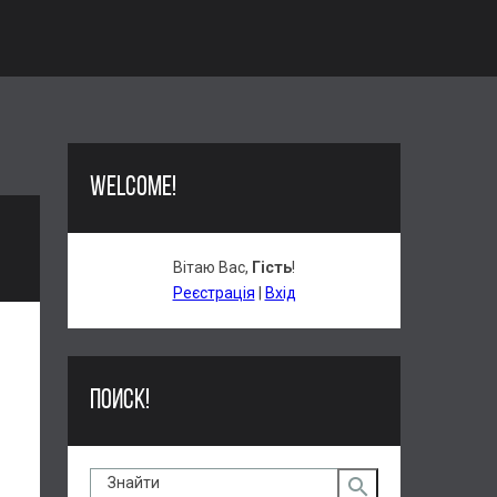
WELCOME!
Вітаю Вас
,
Гість
!
Реєстрація
|
Вхід
ПОИСК!