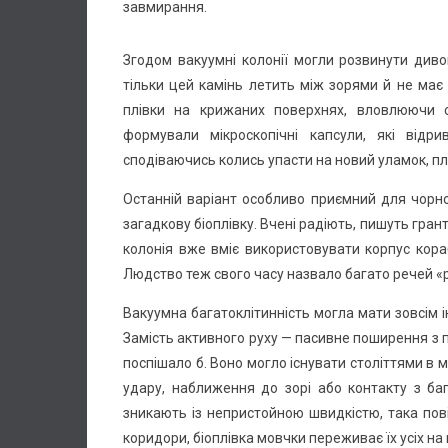
завмирання.
Згодом вакуумні колонії могли розвинути диво
тільки цей камінь летить між зорями й не має
плівки на крижаних поверхнях, вловлюючи св
формували мікроскопічні капсули, які відр
сподіваючись колись упасти на новий уламок, пл
Останній варіант особливо приємний для чорног
загадкову біоплівку. Вчені радіють, пишуть грант
колонія вже вміє використовувати корпус кора
Людство теж свого часу назвало багато речей «
Вакуумна багатоклітинність могла мати зовсім і
Замість активного руху — пасивне поширення з 
поспішало б. Воно могло існувати століттями в 
удару, наближення до зорі або контакту з баг
зникають із непристойною швидкістю, така пові
коридори, біоплівка мовчки переживає їх усіх на