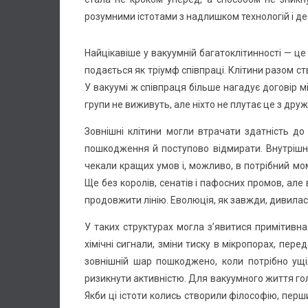
розумними істотами з надлишком технологій і д
Найцікавіше у вакуумній багатоклітинності — це
подається як тріумф співпраці. Клітини разом с
У вакуумі ж співпраця більше нагадує договір м
групи не виживуть, але ніхто не плутає це з дру
Зовнішні клітини могли втрачати здатність до
пошкодження й поступово відмирати. Внутрішні
чекали кращих умов і, можливо, в потрібний мом
Ще без королів, сенатів і пафосних промов, але 
продовжити лінію. Еволюція, як завжди, дивилас
У таких структурах могла з’явитися примітивна
хімічні сигнали, зміни тиску в мікропорах, пере
зовнішній шар пошкоджено, коли потрібно ущі
ризикнути активністю. Для вакуумного життя гол
Якби ці істоти колись створили філософію, перши