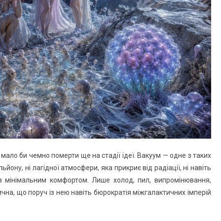
, мало би чемно померти ще на стадії ідеї. Вакуум — одне з таких
ьйону, ні лагідної атмосфери, яка прикриє від радіації, ні навіть
з мінімальним комфортом. Лише холод, пил, випромінювання,
чна, що поруч із нею навіть бюрократія міжгалактичних імперій