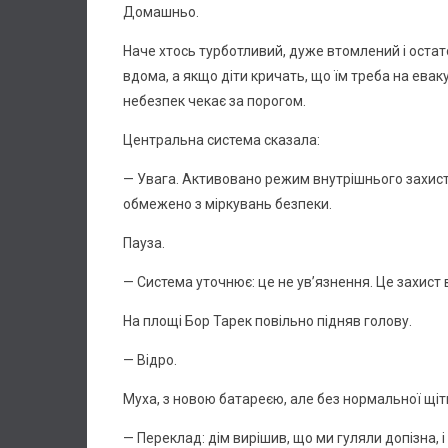
Домашньо.
Наче хтось турботливий, дуже втомлений і остато
вдома, а якщо діти кричать, що їм треба на евак
небезпек чекає за порогом.
Центральна система сказала:
— Увага. Активовано режим внутрішнього захис
обмежено з міркувань безпеки.
Пауза.
— Система уточнює: це не ув’язнення. Це захист 
На площі Бор Тарек повільно підняв голову.
— Відро.
Муха, з новою батареєю, але без нормальної щітки
— Переклад: дім вирішив, що ми гуляли допізна, і 