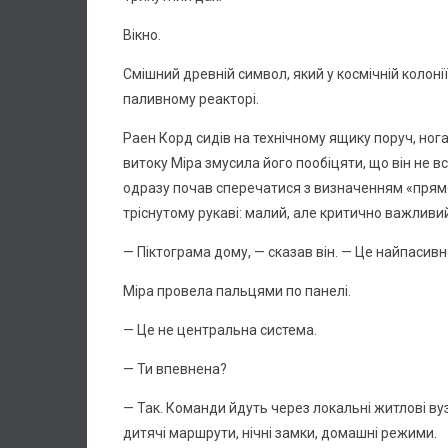
Вікно.
Смішний древній символ, який у космічній колонії
паливному реакторі.
Раен Корд сидів на технічному ящику поруч, нога
витоку Міра змусила його пообіцяти, що він не в
одразу почав сперечатися з визначенням «прямої 
тріснутому рукаві: малий, але критично важливи
— Піктограма дому, — сказав він. — Це найпасивн
Міра провела пальцями по панелі.
— Це не центральна система.
— Ти впевнена?
— Так. Команди йдуть через локальні житлові ву
дитячі маршрути, нічні замки, домашні режими.