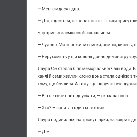
— Мені сімдесят два.
— Дім, здається, не поважає вік. Тільки присутніс
Бор хрипко засміявся й закашлявся.
— Чудово. Ми пережили списки, землю, кисень, п
— Нерухомість у цій колонії давно демонструє ру
Лаура Сін стояла біля меморіальної чаші води. В ї
хвилі й семи хвилин кисню вона стала однією з т
тому, що боялися. А тому, що поруч із нею дурни
— Він не хоче нас відпускати, — сказала вона.
— Хто? — запитав один із техніків.
Лаура подивилася на тріснуті арки, на закриті дв
— Дім.