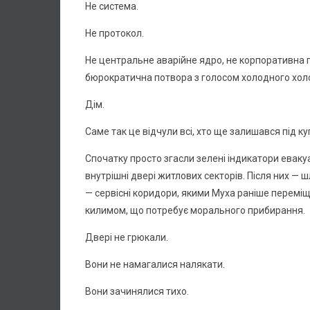
Не система.
Не протокол.
Не центральне аварійне ядро, не корпоративна п
бюрократична потвора з голосом холодного хол
Дім.
Саме так це відчули всі, хто ще залишався під ку
Спочатку просто згасли зелені індикатори еваку
внутрішні двері житлових секторів. Після них —
— сервісні коридори, якими Муха раніше переміщ
килимом, що потребує морального прибирання.
Двері не грюкали.
Вони не намагалися налякати.
Вони зачинялися тихо.