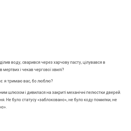
, ділив воду, сварився через харчову пасту, цілувався в
в мертвих і чекав чергової хвилі?
ає: я тримаю вас, бо люблю?
ним шлюзом і дивилася на закриті механічні пелюстки дверей.
я. Не було статусу «заблоковано», не було коду помилки, не
но».