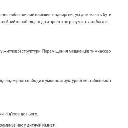
чно небезпечний вирішив: надворі ніч, усі діти мають бути
уаційний корабель, то діти просто не розуміють, як багато
ту житлової структури. Переміщення мешканців тимчасово
від надмірної свободи в умовах структурної нестабільності.
, під’їхав до нього.
замкнув нас у дитячій кімнаті.