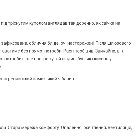
 під тріснутим куполом виглядав так доречно, як свічка на
 зафіксована, обличчя бліде, очі насторожені. Після шлюзового
ставатиме без прямої потреби. Раен пообіцяв. Звичайно, він
потреби», але прогрес у цій людині був, як і кисень у
й.
о-агресивніший замок, який я бачив.
зли. Стара мережа комфорту. Опалення, освітлення, вентиляція,