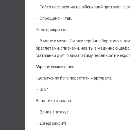
— Тобто нас захопив не військовий протокол, а 
— Спрощено — так.
Раен прикрив очі.
— У мене є межа. Я можу героїчно боротися з 
браслетами, списками, навіть із медичною шаф
“затишний дім”, я вимагатиму переписати некрол
Міра не усміхнулася.
І це змусило його перестати жартувати.
— Що?
Вона тихо сказала:
— Вона не атакує.
— Двері закриті.