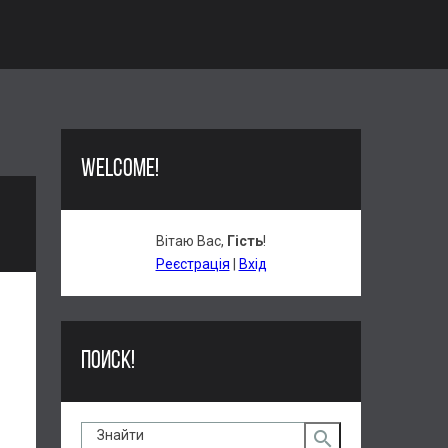
WELCOME!
Вітаю Вас
,
Гість
!
Реєстрація
|
Вхід
ПОИСК!