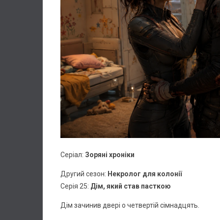
Серіал:
Зоряні хроніки
Другий сезон:
Некролог для колонії
Серія 25:
Дім, який став пасткою
Дім зачинив двері о четвертій сімнадцять.