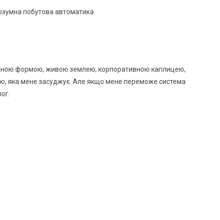
розумна побутова автоматика.
темною формою, живою землею, корпоративною каплицею,
ою, яка мене засуджує. Але якщо мене переможе система
ог.