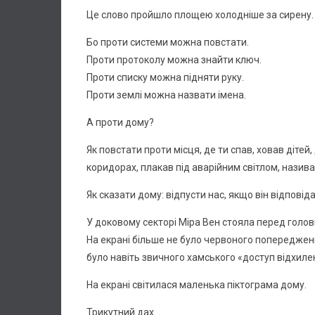
Це слово пройшло площею холодніше за сирену.
Бо проти системи можна повстати.
Проти протоколу можна знайти ключ.
Проти списку можна підняти руку.
Проти землі можна назвати імена.
А проти дому?
Як повстати проти місця, де ти спав, ховав дітей
коридорах, плакав під аварійним світлом, назива
Як сказати дому: відпусти нас, якщо він відповід
У доковому секторі Міра Вен стояла перед голов
На екрані більше не було червоного попередженн
було навіть звичного хамського «доступ відхиле
На екрані світилася маленька піктограма дому.
Трикутний дах.