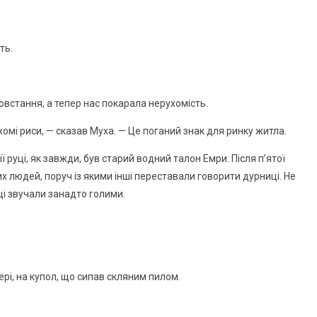
ть.
овстання, а тепер нас покарала нерухомість.
хомі риси, — сказав Муха. — Це поганий знак для ринку житла.
ї руці, як завжди, був старий водний талон Емри. Після п’ятої
их людей, поруч із якими інші переставали говорити дурниці. Не
ці звучали занадто голими.
ері, на купол, що сипав скляним пилом.