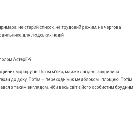
римара, не старий список, не трудовий режим, не чергова
одильника для людських надій.
полом Астерії-9.
аційних маршрутів. Потім м’яко, майже лагідно, закрилися
 шлюзи до доку. Потім — переходи між медблоком і площею. Потім
ався з таким виглядом, ніби весь світ є його особистим брудним