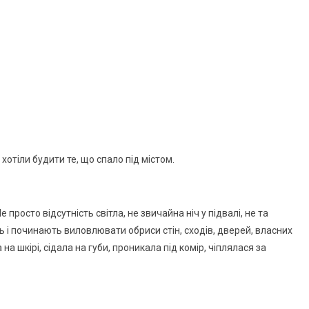
 хотіли будити те, що спало під містом.
 просто відсутність світла, не звичайна ніч у підвалі, не та
ь і починають виловлювати обриси стін, сходів, дверей, власних
на шкірі, сідала на губи, проникала під комір, чіплялася за