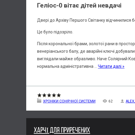
Геліос-0 вітає дітей невдачі
Двері до Архіву Першого Світанку відчинилися б
Це було підозріло.
Після корональної брами, золотої рани в просторі,
венеріанського балу, де аварійні ключі добували
виглядали майже образливо. Наче Солярний Ковч
нормальна адміністративна
...
Читати далі »
ХРОНІКИ СОНЯЧНОЇ СИСТЕМИ
62
ALEX
ХАРЧІ ДЛЯ ПРИРЕЧЕНИХ