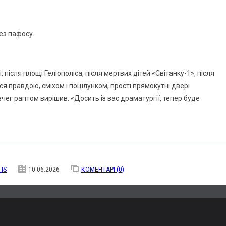
ез пафосу.
 після площі Геліополіса, після мертвих дітей «Світанку-1», після
ся правдою, сміхом і поцілунком, прості прямокутні двері
ег раптом вирішив: «Досить із вас драматургії, тепер буде
_IS
10.06.2026
КОМЕНТАРІ (0)