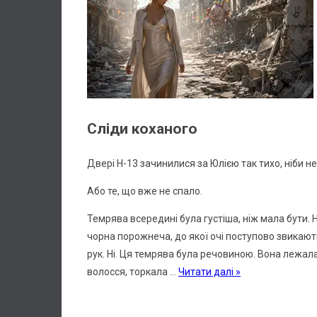
Сліди коханого
Двері Н-13 зачинилися за Юлією так тихо, ніби не
Або те, що вже не спало.
Темрява всередині була густіша, ніж мала бути. Не
чорна порожнеча, до якої очі поступово звикают
рук. Ні. Ця темрява була речовиною. Вона лежала 
волосся, торкала
...
Читати далі »