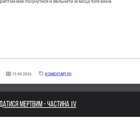
птом має посунутися й звільнити їй місце біля вікна.
10.06.2026
КОМЕНТАРІ (0)
ДАТИСЯ МЕРТВИМ - ЧАСТИНА ІV