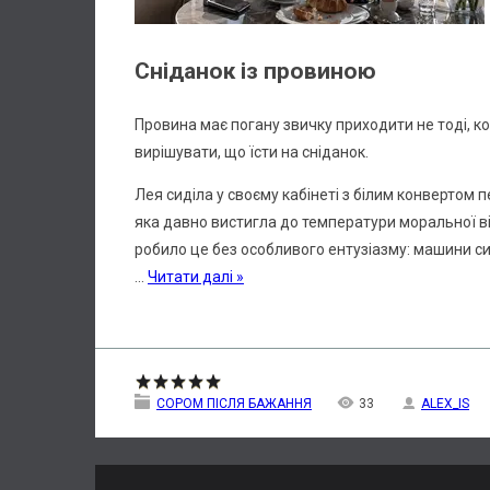
Сніданок із провиною
Провина має погану звичку приходити не тоді, к
вирішувати, що їсти на сніданок.
Лея сиділа у своєму кабінеті з білим конвертом п
яка давно вистигла до температури моральної ві
робило це без особливого ентузіазму: машини с
...
Читати далі »
СОРОМ ПІСЛЯ БАЖАННЯ
33
ALEX_IS