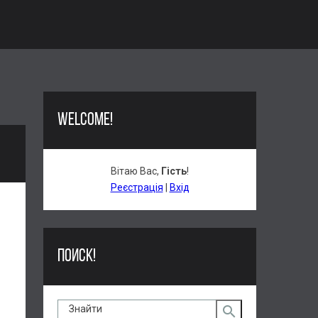
WELCOME!
Вітаю Вас
,
Гість
!
Реєстрація
|
Вхід
ПОИСК!