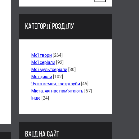
КАТЕГОРІЇ РОЗДІЛУ
Мої твори
[264]
Мої серіали
[92]
Мої мультсеріали
[30]
Мої цикли
[102]
Чужа земля, гострі зуби
[45]
Міста, які нас пам’ятають
[57]
Інше
[24]
ВХІД НА САЙТ