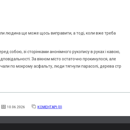
оли людина ще може щось виправити, а тоді, коли вже треба
еред собою, зі сторінками анонімного рукопису в руках і кавою,
дповідальності. За вікном місто остаточно прокинулося, але
ичали по мокрому асфальту, люди тягнули парасолі, дерева стр
10.06.2026
КОМЕНТАРІ (0)