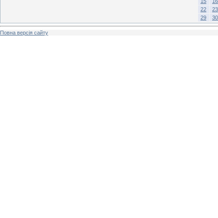
15
16
22
23
29
30
Повна версія сайту