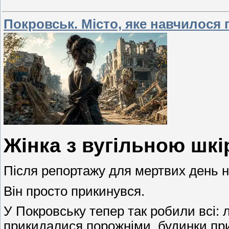
Покровськ. Місто, яке навчилося 
Жінка з вугільною шк
Після репортажу для мертвих день н
Він просто прикинувся.
У Покровську тепер так робили всі:
прикидалися порожніми, будинки пр