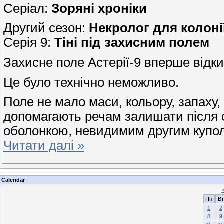
Серіал:
Зоряні хроніки
Другий сезон:
Некролог для колоні
Серія 9:
Тіні під захисним полем
Захисне поле Астерії-9 вперше відки
Це було технічно неможливо.
Поле не мало маси, кольору, запаху, 
допомагають речам залишати після 
оболонкою, невидимим другим купол
Читати далі »
Calendar
Пн
Вт
1
2
8
9