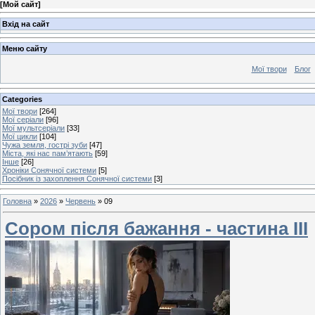
[
Мой сайт
]
Вхід на сайт
Меню сайту
Мої твори
Блог
Categories
Мої твори
[264]
Мої серіали
[96]
Мої мультсеріали
[33]
Мої цикли
[104]
Чужа земля, гострі зуби
[47]
Міста, які нас пам’ятають
[59]
Інше
[26]
Хроніки Сонячної системи
[5]
Посібник із захоплення Сонячної системи
[3]
Головна
»
2026
»
Червень
»
09
Сором після бажання - частина ІІІ