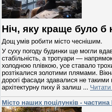
Ніч, яку краще було б 
Дощ умів робити місто чеснішим.
У суху погоду будинки ще могли вда
стабільність, а тротуари — напрямок
холодною плівкою, усе ставало трохи
розтікалися золотими плямами. Вік
дорогі фасади здавалися не такими 
архітектурну пиху й залиш
...
Читати 
Місто наших поцілунків - частина І