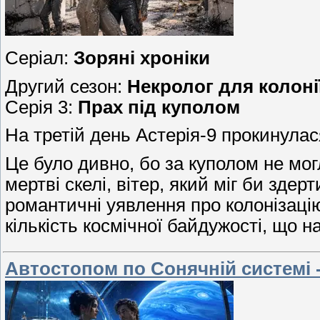
Серіал:
Зоряні хроніки
Другий сезон:
Некролог для колоні
Серія 3:
Прах під куполом
На третій день Астерія-9 прокинулася
Це було дивно, бо за куполом не мог
мертві скелі, вітер, який міг би здер
романтичні уявлення про колонізацію.
кількість космічної байдужості, що 
Автостопом по Сонячній системі -