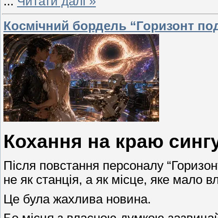
...
Читати далі »
Космічний бордель “Горизонт поді
Кохання на краю синг
Після повстання персоналу “Горизонт
не як станція, а як місце, яке мало в
Це була жахлива новина.