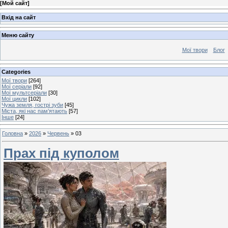
[
Мой сайт
]
Вхід на сайт
Меню сайту
Мої твори
Блог
Categories
Мої твори
[264]
Мої серіали
[92]
Мої мультсеріали
[30]
Мої цикли
[102]
Чужа земля, гострі зуби
[45]
Міста, які нас пам’ятають
[57]
Інше
[24]
Головна
»
2026
»
Червень
»
03
Прах під куполом