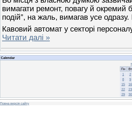
Бо місця з власною думкою зазвича
вимагати ремонт, повагу й окремий 
подій”, на жаль, вимагав усе одразу. 
Кавовий автомат у секторі персонал
Читати далі »
Calendar
Пн
Вт
1
2
8
9
15
16
22
23
29
30
Повна версія сайту