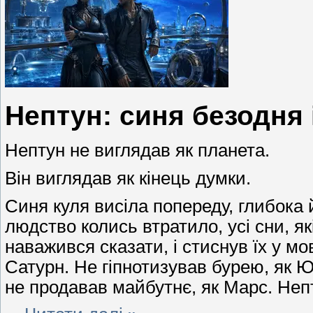
Нептун: синя безодня 
Нептун не виглядав як планета.
Він виглядав як кінець думки.
Синя куля висіла попереду, глибока й
людство колись втратило, усі сни, які
наважився сказати, і стиснув їх у мо
Сатурн. Не гіпнотизував бурею, як Ю
не продавав майбутнє, як Марс. Неп