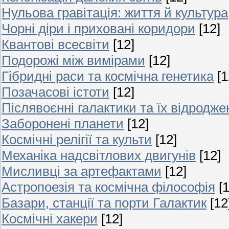
Нульова гравітація: життя й культура
Чорні діри і приховані коридори
[12]
Квантові всесвіти
[12]
Подорожі між вимірами
[12]
Гібридні раси та космічна генетика
[1
Позачасові істоти
[12]
Післявоєнні галактики та їх відродже
Заборонені планети
[12]
Космічні релігії та культи
[12]
Механіка надсвітлових двигунів
[12]
Мисливці за артефактами
[12]
Астропоезія та космічна філософія
[
Базари, станції та порти Галактик
[12
Космічні хакери
[12]