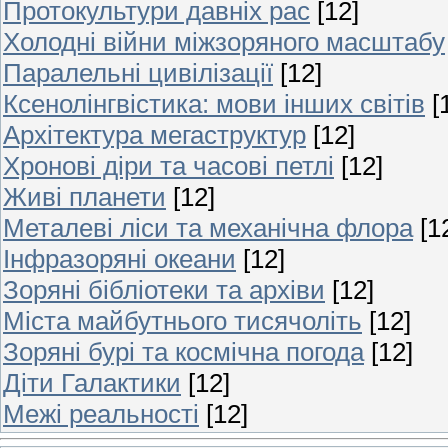
Протокультури давніх рас
[12]
Холодні війни міжзоряного масштабу
Паралельні цивілізації
[12]
Ксенолінгвістика: мови інших світів
[
Архітектура мегаструктур
[12]
Хронові діри та часові петлі
[12]
Живі планети
[12]
Металеві ліси та механічна флора
[1
Інфразоряні океани
[12]
Зоряні бібліотеки та архіви
[12]
Міста майбутнього тисячоліть
[12]
Зоряні бурі та космічна погода
[12]
Діти Галактики
[12]
Межі реальності
[12]