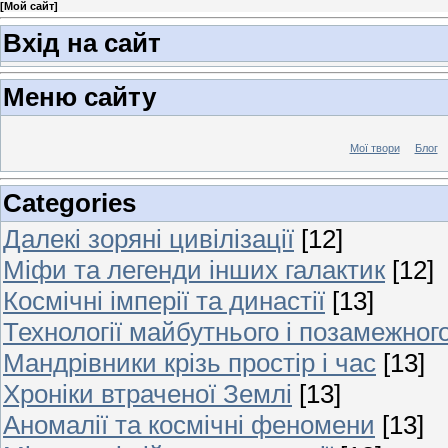
[
Мой сайт
]
Вхід на сайт
Меню сайту
Мої твори
Блог
Categories
Далекі зоряні цивілізації
[12]
Міфи та легенди інших галактик
[12]
Космічні імперії та династії
[13]
Технології майбутнього і позамежног
Мандрівники крізь простір і час
[13]
Хроніки втраченої Землі
[13]
Аномалії та космічні феномени
[13]