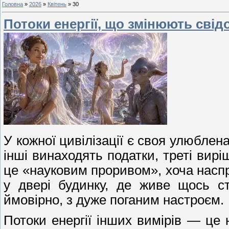
Головна
»
2026
»
Квітень
»
30
Потоки енергії, що змінюють свід
У кожної цивілізації є своя улюблен
інші винаходять податки, треті вир
це «науковим проривом», хоча наспр
у двері будинку, де живе щось ст
ймовірно, з дуже поганим настроєм.
Потоки енергії інших вимірів — це н