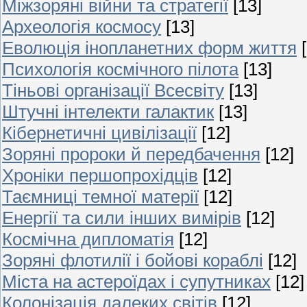
Міжзоряні війни та стратегії
[13]
Археологія космосу
[13]
Еволюція інопланетних форм життя
Психологія космічного пілота
[13]
Тіньові організації Всесвіту
[13]
Штучні інтелекти галактик
[13]
Кібернетичні цивілізації
[12]
Зоряні пророки й передбачення
[12]
Хроніки першопрохідців
[12]
Таємниці темної матерії
[12]
Енергії та сили інших вимірів
[12]
Космічна дипломатія
[12]
Зоряні флотилії і бойові кораблі
[12]
Міста на астероїдах і супутниках
[12]
Колонізація далеких світів
[12]