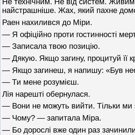
Не технічним. Не від систем. Живим 
найстрашніше. Жах, який пахне дом
Раен нахилився до Міри.
— Я офіційно проти гостинності мерт
— Записала твою позицію.
— Дякую. Якщо загину, процитуй її к
— Якщо загинеш, я напишу: «Був не
— Ти мене розумієш.
Лія нарешті обернулася.
— Вони не можуть вийти. Тільки ми
— Чому? — запитала Міра.
— Бо дорослі вже один раз зачинили