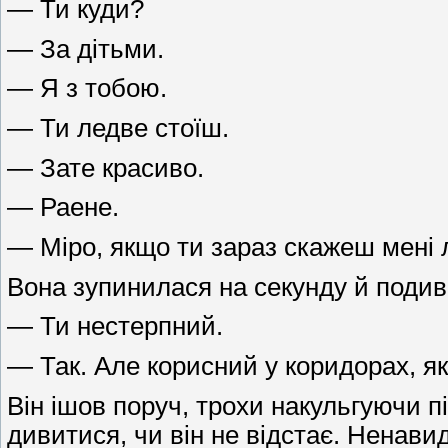
— Ти куди?
— За дітьми.
— Я з тобою.
— Ти ледве стоїш.
— Зате красиво.
— Раене.
— Міро, якщо ти зараз скажеш мені 
Вона зупинилася на секунду й подив
— Ти нестерпний.
— Так. Але корисний у коридорах, як
Він ішов поруч, трохи накульгуючи 
дивитися, чи він не відстає. Ненавид