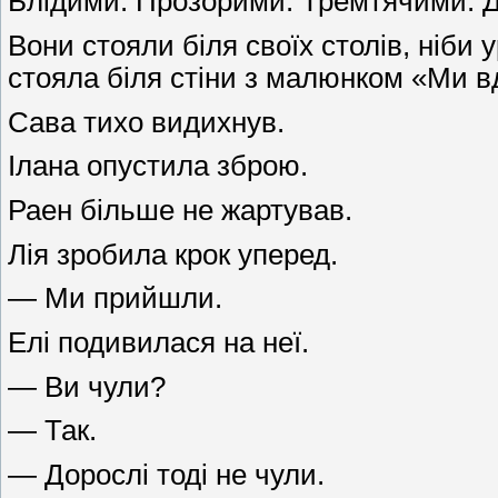
Блідими. Прозорими. Тремтячими. Д
Вони стояли біля своїх столів, ніби
стояла біля стіни з малюнком «Ми в
Сава тихо видихнув.
Ілана опустила зброю.
Раен більше не жартував.
Лія зробила крок уперед.
— Ми прийшли.
Елі подивилася на неї.
— Ви чули?
— Так.
— Дорослі тоді не чули.