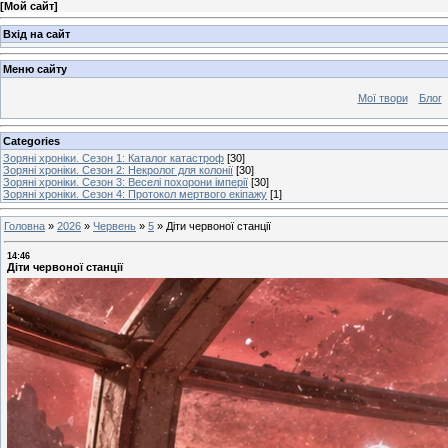
[
Мой сайт
]
Вхід на сайт
Меню сайту
Мої твори
Блог
Categories
Зоряні хроніки. Сезон 1: Каталог катастроф
[30]
Зоряні хроніки. Сезон 2: Некролог для колонії
[30]
Зоряні хроніки. Сезон 3: Веселі похорони імперії
[30]
Зоряні хроніки. Сезон 4: Протокол мертвого екіпажу
[1]
Головна
»
2026
»
Червень
»
5
»
Діти червоної станції
14:46
Діти червоної станції