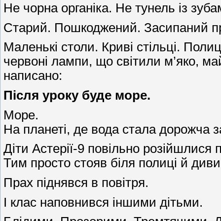
Не чорна органіка. Не тунель із зуб
Старий. Пошкоджений. Засипаний пр
Маленькі столи. Криві стільці. Пол
червоні лампи, що світили м’яко, м
написано:
Після уроку буде море.
Море.
На планеті, де вода стала дорожча з
Діти Астерії-9 повільно розійшлися п
Тим просто стояв біля полиці й див
Прах піднявся в повітря.
І клас наповнився іншими дітьми.