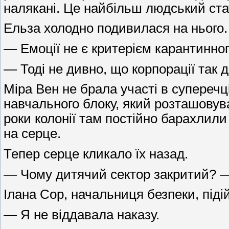
налякані. Це найбільш людський стат
Ельза холодно подивилася на нього.
— Емоції не є критерієм карантинног
— Тоді не дивно, що корпорації так
Міра Вен не брала участі в суперечц
навчального блоку, який розташовува
роки колонії там постійно барахлил
на серце.
Тепер серце кликало їх назад.
— Чому дитячий сектор закритий? —
Ілана Сор, начальниця безпеки, піді
— Я не віддавала наказу.