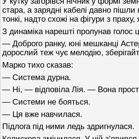
У кутку загорівся нічник у формі зем
стара, а зарядні кабелі давно пішли 
тонкі, надто схожі на фігури з праху
З динаміка нарешті пролунав голос 
— Доброго ранку, юні мешканці Асте
дорослий теж чує мелодію, зберігайте
Марко тихо сказав:
— Система дурна.
— Ні, — відповіла Лія. — Вона прост
— Системи не бояться.
— Ця вже навчилася.
Підлога під ними ледь здригнулася.
Колискова змінилася. У ній з’явився