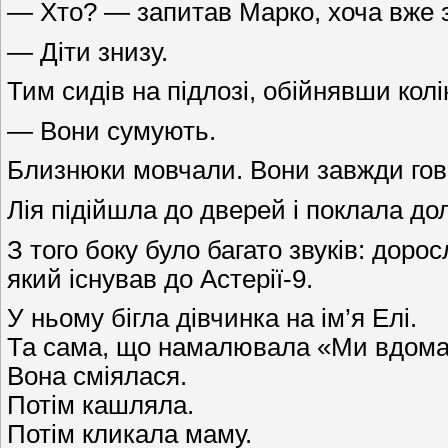
— Хто? — запитав Марко, хоча вже 
— Діти знизу.
Тим сидів на підлозі, обійнявши колі
— Вони сумують.
Близнюки мовчали. Вони завжди гово
Лія підійшла до дверей і поклала д
З того боку було багато звуків: доро
який існував до Астерії-9.
У ньому бігла дівчинка на ім’я Елі.
Та сама, що намалювала «Ми вдома» 
Вона сміялася.
Потім кашляла.
Потім кликала маму.