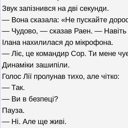
Звук запізнився на дві секунди.
— Вона сказала: «Не пускайте доро
— Чудово, — сказав Раен. — Навіть 
Ілана нахилилася до мікрофона.
— Ліє, це командир Сор. Ти мене ч
Динаміки зашипіли.
Голос Лії пролунав тихо, але чітко:
— Так.
— Ви в безпеці?
Пауза.
— Ні. Але ще живі.