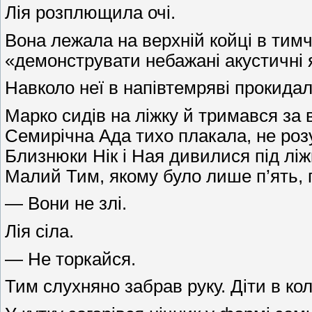
Лія розплющила очі.
Вона лежала на верхній койці в тимч
«демонструвати небажані акустичні я
Навколо неї в напівтемряві прокидал
Марко сидів на ліжку й тримався за в
Семирічна Ада тихо плакала, не роз
Близнюки Нік і Ная дивилися під ліжк
Малий Тим, якому було лише п’ять, п
— Вони не злі.
Лія сіла.
— Не торкайся.
Тим слухняно забрав руку. Діти в кол