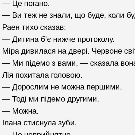
— Це погано.
— Ви теж не знали, що буде, коли б
Раен тихо сказав:
— Дитина б’є нижче протоколу.
Міра дивилася на двері. Червоне сві
— Ми підемо з вами, — сказала вон
Лія похитала головою.
— Дорослим не можна першими.
— Тоді ми підемо другими.
— Можна.
Ілана стиснула зуби.
— Це неприйнятно.