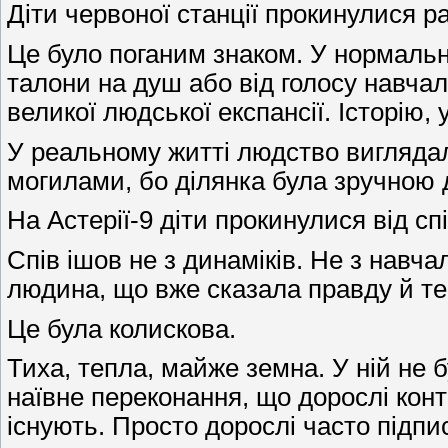
Діти червоної станції прокинулися р
Це було поганим знаком. У нормальні
талони на душ або від голосу навча
великої людської експансії. Історію,
У реальному житті людство виглядал
могилами, бо ділянка була зручною д
На Астерії-9 діти прокинулися від спі
Спів ішов не з динаміків. Не з навч
людина, що вже сказала правду й тепер
Це була колискова.
Тиха, тепла, майже земна. У ній не б
наївне переконання, що дорослі кон
існують. Просто дорослі часто підпи