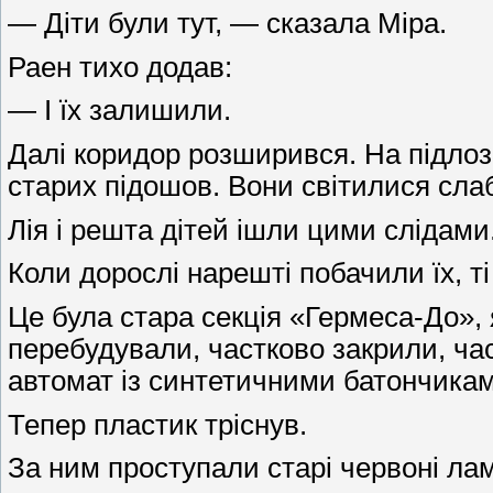
— Діти були тут, — сказала Міра.
Раен тихо додав:
— І їх залишили.
Далі коридор розширився. На підлозі 
старих підошов. Вони світилися сла
Лія і решта дітей ішли цими слідами
Коли дорослі нарешті побачили їх, ті
Це була стара секція «Гермеса-До», 
перебудували, частково закрили, час
автомат із синтетичними батончика
Тепер пластик тріснув.
За ним проступали старі червоні ла