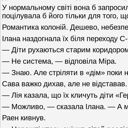
У нормальному світі вона б запрос
поцілувала б його тільки для того, щ
Романтика колоній. Дешево, небезпеч
Ілана наздогнала їх біля переходу С-
— Діти рухаються старим коридором,
— Не система, — відповіла Міра.
— Знаю. Але стріляти в «дім» поки не
Сава важко дихав, але не відставав.
— Лія казала, що їх кличуть діти «Г
— Можливо, — сказала Ілана. — А м
Раен кивнув.