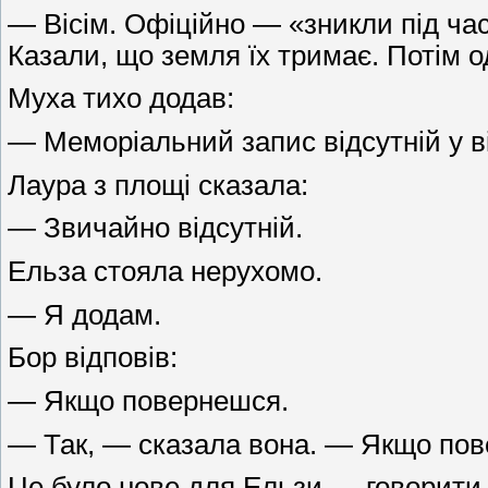
— Вісім. Офіційно — «зникли під час
Казали, що земля їх тримає. Потім о
Муха тихо додав:
— Меморіальний запис відсутній у ві
Лаура з площі сказала:
— Звичайно відсутній.
Ельза стояла нерухомо.
— Я додам.
Бор відповів:
— Якщо повернешся.
— Так, — сказала вона. — Якщо пов
Це було нове для Ельзи — говорити 