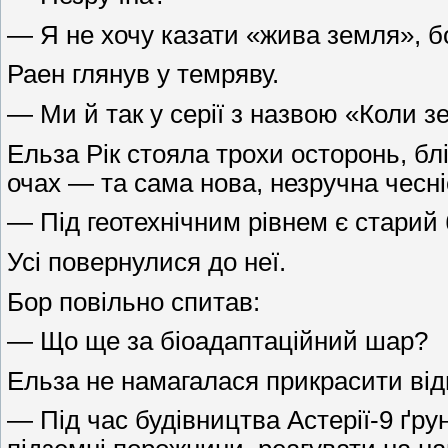
— Я не хочу казати «жива земля», бо
Раен глянув у темряву.
— Ми й так у серії з назвою «Коли з
Ельза Рік стояла трохи осторонь, блі
очах — та сама нова, незручна чесні
— Під геотехнічним рівнем є старий
Усі повернулися до неї.
Бор повільно спитав:
— Що ще за біоадаптаційний шар?
Ельза не намагалася прикрасити від
— Під час будівництва Астерії-9 ґру