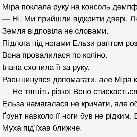
Міра поклала руку на консоль демпф
— Ні. Ми прийшли відкрити двері. 
Земля відповіла не словами.
Підлога під ногами Ельзи раптом ро
Вона провалилася по коліно.
Ілана схопила її за руку.
Раен кинувся допомагати, але Міра 
— Не тягніть різко! Воно стискається
Ельза намагалася не кричати, але о
Ґрунт навколо її ноги був не рідким. 
Муха під’їхав ближче.