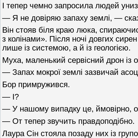
І тепер чемно запросила людей униз
— Я не довіряю запаху землі, — ска
Він стояв біля краю люка, спираючис
з колінами». Після ночі довгих сирен 
лише із системою, а й із геологією.
Муха, маленький сервісний дрон із о
— Запах мокрої землі зазвичай асоці
Бор примружився.
— І?
— У нашому випадку це, ймовірно, оз
— От тепер звучить правдоподібно.
Лаура Сін стояла позаду них із групо