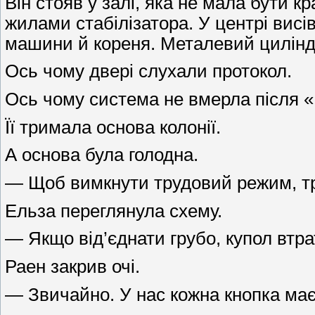
Він стояв у залі, яка не мала бути 
жилами стабілізатора. У центрі висі
машини й кореня. Металевий циліндр
Ось чому двері слухали протокол.
Ось чому система не вмерла після «
Її тримала основа колонії.
А основа була голодна.
— Щоб вимкнути трудовий режим, тре
Ельза переглянула схему.
— Якщо від’єднати грубо, купол втра
Раен закрив очі.
— Звичайно. У нас кожна кнопка ма