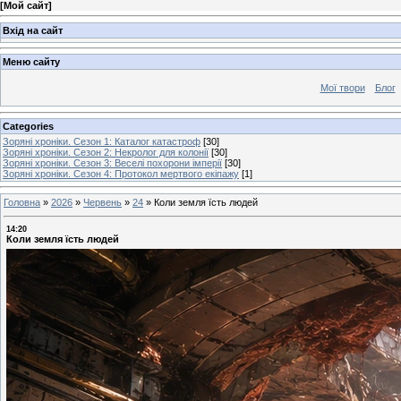
[
Мой сайт
]
Вхід на сайт
Меню сайту
Мої твори
Блог
Categories
Зоряні хроніки. Сезон 1: Каталог катастроф
[30]
Зоряні хроніки. Сезон 2: Некролог для колонії
[30]
Зоряні хроніки. Сезон 3: Веселі похорони імперії
[30]
Зоряні хроніки. Сезон 4: Протокол мертвого екіпажу
[1]
Головна
»
2026
»
Червень
»
24
»
Коли земля їсть людей
14:20
Коли земля їсть людей