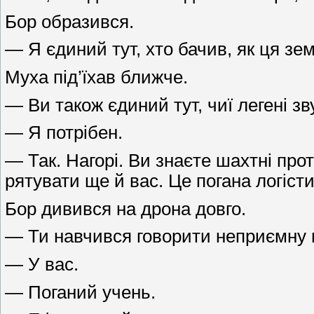
Бор образився.
— Я єдиний тут, хто бачив, як ця зем
Муха під’їхав ближче.
— Ви також єдиний тут, чиї легені з
— Я потрібен.
— Так. Нагорі. Ви знаєте шахтні про
рятувати ще й вас. Це погана логісти
Бор дивився на дрона довго.
— Ти навчився говорити неприємну 
— У вас.
— Поганий учень.