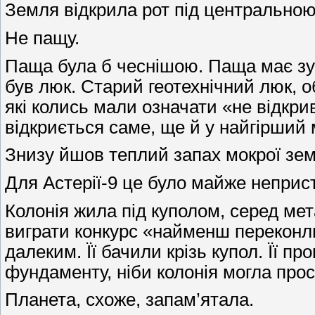
Земля відкрила рот під центрально
Не пащу.
Паща була б чеснішою. Паща має зуби
був люк. Старий геотехнічний люк,
які колись мали означати «не відкри
відкриється саме, ще й у найгірший 
Знизу йшов теплий запах мокрої зем
Для Астерії-9 це було майже неприс
Колонія жила під куполом, серед мета
виграти конкурс «найменш переконли
далеким. Її бачили крізь купол. Її п
фундаменту, ніби колонія могла прос
Планета, схоже, запам’ятала.