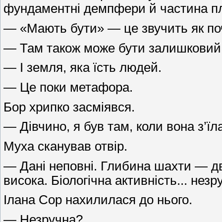
фундаментні демпфери й частина пла
— «Мають бути» — це звучить як поч
— Там також може бути залишковий 
— І земля, яка їсть людей.
— Це поки метафора.
Бор хрипко засміявся.
— Дівчино, я був там, коли вона з’
Муха сканував отвір.
— Дані неповні. Глибина шахти — д
висока. Біологічна активність... незр
Ілана Сор нахилилася до нього.
— Незручна?