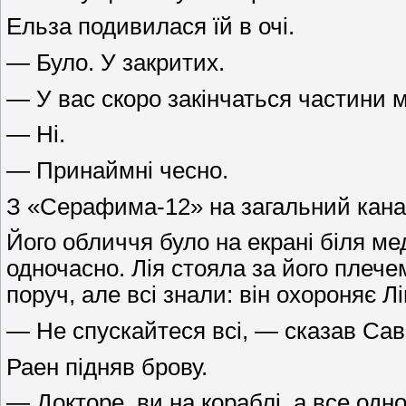
Ельза подивилася їй в очі.
— Було. У закритих.
— У вас скоро закінчаться частини м
— Ні.
— Принаймні чесно.
З «Серафима-12» на загальний кан
Його обличчя було на екрані біля мед
одночасно. Лія стояла за його плече
поруч, але всі знали: він охороняє Л
— Не спускайтеся всі, — сказав Сав
Раен підняв брову.
— Докторе, ви на кораблі, а все од