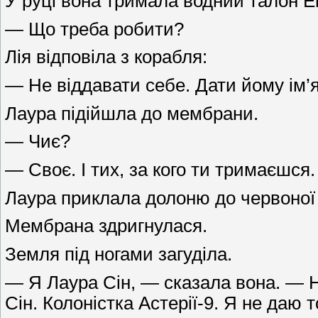
У руці вона тримала водний талон Е
— Що треба робити?
Лія відповіла з корабля:
— Не віддавати себе. Дати йому ім’я
Лаура підійшла до мембрани.
— Чиє?
— Своє. І тих, за кого ти тримаєшся.
Лаура приклала долоню до червоної
Мембрана здригнулася.
Земля під ногами загуділа.
— Я Лаура Сін, — сказала вона. — Н
Сін. Колоністка Астерії-9. Я не даю 