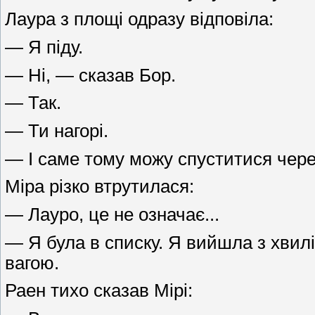
Лаура з площі одразу відповіла:
— Я піду.
— Ні, — сказав Бор.
— Так.
— Ти нагорі.
— І саме тому можу спуститися чере
Міра різко втрутилася:
— Лауро, це не означає...
— Я була в списку. Я вийшла з хвил
вагою.
Раен тихо сказав Мірі: