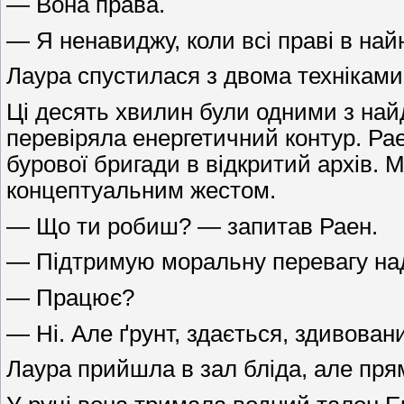
— Вона права.
— Я ненавиджу, коли всі праві в най
Лаура спустилася з двома техніками
Ці десять хвилин були одними з найдо
перевіряла енергетичний контур. Рае
бурової бригади в відкритий архів. М
концептуальним жестом.
— Що ти робиш? — запитав Раен.
— Підтримую моральну перевагу над
— Працює?
— Ні. Але ґрунт, здається, здивован
Лаура прийшла в зал бліда, але пря