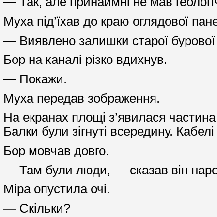
— Так, але принаймні не мав геологі
Муха під’їхав до краю оглядової пане
— Виявлено залишки старої бурової
Бор на каналі різко вдихнув.
— Покажи.
Муха передав зображення.
На екранах площі з’явилася частина в
Балки були зігнуті всередину. Кабел
Бор мовчав довго.
— Там були люди, — сказав він наре
Міра опустила очі.
— Скільки?