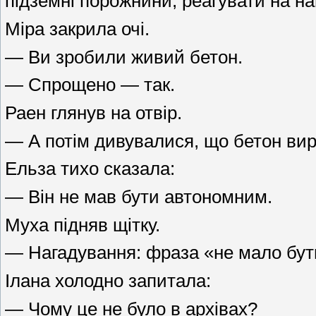
підземні порожнини, реагувати на н
Міра закрила очі.
— Ви зробили живий бетон.
— Спрощено — так.
Раен глянув на отвір.
— А потім дивувалися, що бетон вир
Ельза тихо сказала:
— Він не мав бути автономним.
Муха підняв щітку.
— Нагадування: фраза «не мало бути
Ілана холодно запитала:
— Чому це не було в архівах?