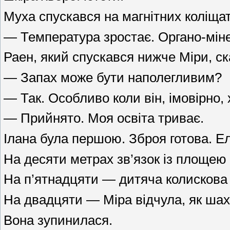
Муха спускався на магнітних коліщат
— Температура зростає. Органо-міне
Раен, який спускався нижче Міри, ск
— Запах може бути наполегливим?
— Так. Особливо коли він, імовірно, х
— Прийнято. Моя освіта триває.
Ілана була першою. Зброя готова. Е
На десяти метрах зв’язок із площею
На п’ятнадцяти — дитяча колискова 
На двадцяти — Міра відчула, як шах
Вона зупинилася.