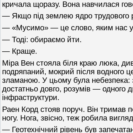
кричала щоразу. Вона навчилася гово
— Якщо під землею ядро трудового 
— «Мусимо» — це слово, яким нас уж
— Тоді: обираємо йти.
— Краще.
Міра Вен стояла біля краю люка, ди
подряпаний, мокрий після водного ц
зламаною. У цьому була небезпека: з
достатньо довго, розумів — одного 
інфраструктури.
Раен Корд стояв поруч. Він тримав п
ногу. Нога, звісно, теж робила вигляд
— Геотехнічний рівень був запечата