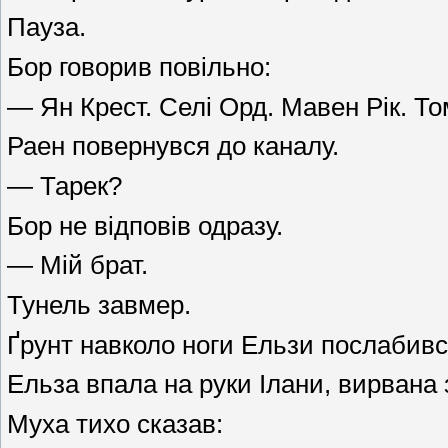
Пауза.
Бор говорив повільно:
— Ян Крест. Селі Орд. Мавен Рік. То
Раен повернувся до каналу.
— Тарек?
Бор не відповів одразу.
— Мій брат.
Тунель завмер.
Ґрунт навколо ноги Ельзи послабивс
Ельза впала на руки Ілани, вирвана 
Муха тихо сказав: