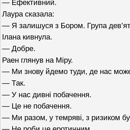
— Ефективний.
Лаура сказала:
— Я залишуся з Бором. Група дев’ят
Ілана кивнула.
— Добре.
Раен глянув на Міру.
— Ми знову йдемо туди, де нас може
— Так.
— У нас дивні побачення.
— Це не побачення.
— Ми разом, у темряві, з ризиком 
— Не роби це еротичним.