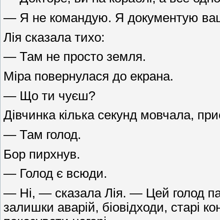
— Я не командую. Я документую вашу
Лія сказала тихо:
— Там не просто земля.
Міра повернулася до екрана.
— Що ти чуєш?
Дівчинка кілька секунд мовчала, пр
— Там голод.
Бор пирхнув.
— Голод є всюди.
— Ні, — сказала Лія. — Цей голод па
залишки аварій, біовідходи, старі к