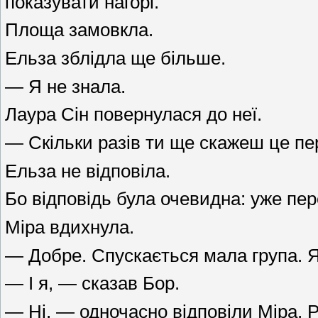
показувати нагорі.
Площа замовкла.
Ельза зблідла ще більше.
— Я не знала.
Лаура Сін повернулася до неї.
— Скільки разів ти ще скажеш це пе
Ельза не відповіла.
Бо відповідь була очевидна: уже пер
Міра вдихнула.
— Добре. Спускається мала група. Я,
— І я, — сказав Бор.
— Ні, — одночасно відповіли Міра, Р