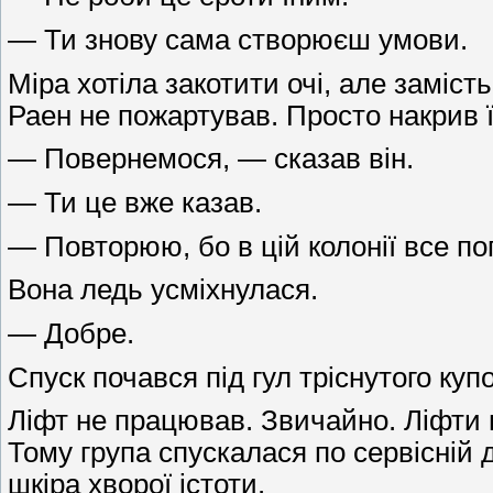
— Ти знову сама створюєш умови.
Міра хотіла закотити очі, але заміст
Раен не пожартував. Просто накрив ї
— Повернемося, — сказав він.
— Ти це вже казав.
— Повторюю, бо в цій колонії все по
Вона ледь усміхнулася.
— Добре.
Спуск почався під гул тріснутого куп
Ліфт не працював. Звичайно. Ліфти 
Тому група спускалася по сервісній 
шкіра хворої істоти.