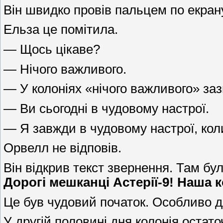
Він швидко провів пальцем по екран
Ельза це помітила.
— Щось цікаве?
— Нічого важливого.
— У колоніях «нічого важливого» за
— Ви сьогодні в чудовому настрої.
— Я завжди в чудовому настрої, кол
Орвелл не відповів.
Він відкрив текст звернення. Там бу
Дорогі мешканці Астерії-9! Наша
Це був чудовий початок. Особливо д
У другій половині дня колонія оста