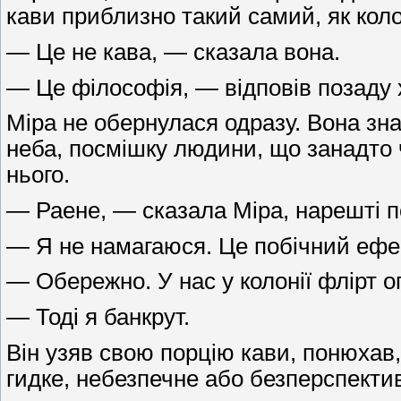
кави приблизно такий самий, як коло
— Це не кава, — сказала вона.
— Це філософія, — відповів позаду х
Міра не обернулася одразу. Вона зна
неба, посмішку людини, що занадто ч
нього.
— Раене, — сказала Міра, нарешті 
— Я не намагаюся. Це побічний ефект
— Обережно. У нас у колонії флірт о
— Тоді я банкрут.
Він узяв свою порцію кави, понюхав,
гидке, небезпечне або безперспектив