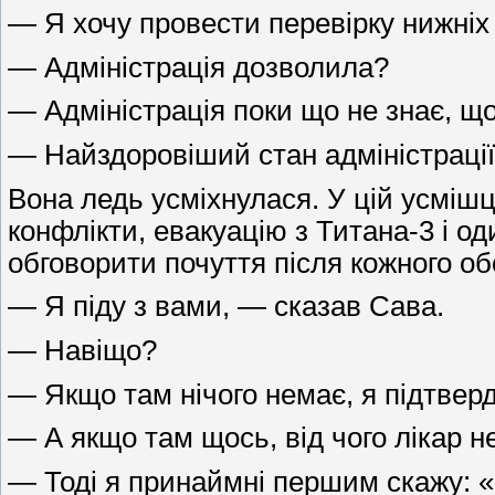
— Я хочу провести перевірку нижніх 
— Адміністрація дозволила?
— Адміністрація поки що не знає, що
— Найздоровіший стан адміністрації
Вона ледь усміхнулася. У цій усміш
конфлікти, евакуацію з Титана-3 і од
обговорити почуття після кожного об
— Я піду з вами, — сказав Сава.
— Навіщо?
— Якщо там нічого немає, я підтвер
— А якщо там щось, від чого лікар 
— Тоді я принаймні першим скажу: 