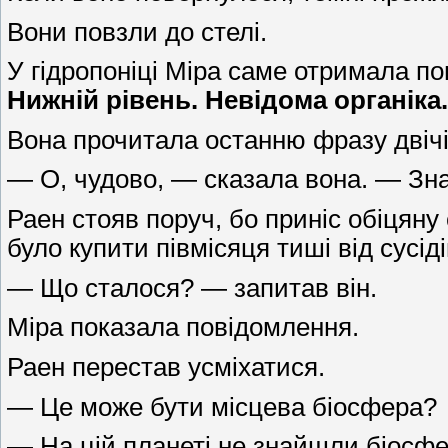
Вони повзли до стелі.
У гідропоніці Міра саме отримала по
Нижній рівень. Невідома органіка
Вона прочитала останню фразу двічі
— О, чудово, — сказала вона. — Зна
Раен стояв поруч, бо приніс обіцяну
було купити півмісяця тиші від сусі
— Що сталося? — запитав він.
Міра показала повідомлення.
Раен перестав усміхатися.
— Це може бути місцева біосфера?
— На цій планеті не знайшли біосфе