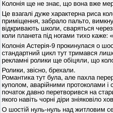
Колонія ще не знає, що вона вже мер
Це взагалі дуже характерна риса кол
приміщення, забрало пальто, вимкнул
відкривають школи, сваряться через 
коли планета під ногами тихо каже: 
Колонія Астерія-9 прокинулася о шос
стандартний цикл тут тримався лише 
рекламні ролики ще обіцяли, що коло
Ролики, звісно, брехали.
Романтика тут була, але пахла пере
куполом, аварійними протоколами і 
початок давно перетворився на стари
якого навіть чорні діри зніяковіло хо
О шостій нуль-нуль над житловим се