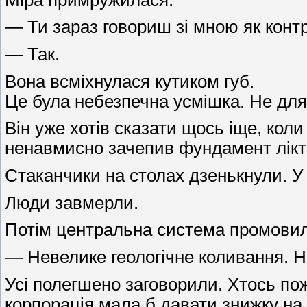
— Ти зараз говориш зі мною як контра
— Так.
Вона всміхнулася кутиком губ.
Це була небезпечна усмішка. Не для
Він уже хотів сказати щось іще, коли
ненавмисно зачепив фундамент лікт
Стаканчики на столах дзенькнули. У 
Люди завмерли.
Потім центральна система промовил
— Невелике геологічне коливання. Н
Усі полегшено заговорили. Хтось пож
корпорація мала б давати знижку на 