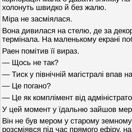
холонуть швидко й без жалю.
Міра не засміялася.
Вона дивилася на стелю, де за декор
термінала. На маленькому екрані поб
Раен помітив її вираз.
— Щось не так?
— Тиск у північній магістралі впав на
— Це погано?
— Це як комплімент від адміністрато
У цей момент у їдальню зайшов мер 
Він не був мером у старому земному 
розсміявся під час прямого ефіру, 