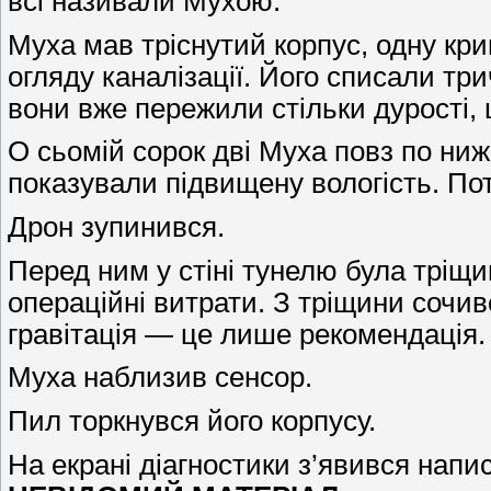
всі називали Мухою.
Муха мав тріснутий корпус, одну крив
огляду каналізації. Його списали три
вони вже пережили стільки дурості, 
О сьомій сорок дві Муха повз по ни
показували підвищену вологість. Пот
Дрон зупинився.
Перед ним у стіні тунелю була тріщ
операційні витрати. З тріщини сочив
гравітація — це лише рекомендація.
Муха наблизив сенсор.
Пил торкнувся його корпусу.
На екрані діагностики з’явився напис