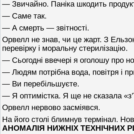
— Звичайно. Паніка шкодить продукт
— Саме так.
— А смерть — звітності.
Орвелл не знав, чи це жарт. З Ельз
перевірку і моральну стерилізацію.
— Сьогодні ввечері я оголошу про н
— Людям потрібна вода, повітря і пр
— Ви перебільшуєте.
— Я оптимістка. Я ще не сказала «з’
Орвелл нервово засміявся.
На його столі блимнув термінал. Но
АНОМАЛІЯ НИЖНІХ ТЕХНІЧНИХ Р