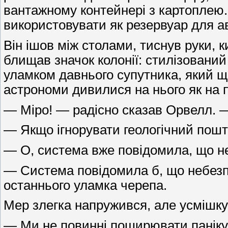
вантажному контейнері з картоплею.
використовувати як резервуар для ав
Він ішов між столами, тиснув руки, 
блищав значок колонії: стилізований
уламком давнього супутника, який щ
астрономи дивилися на нього як на п
— Міро! — радісно сказав Орвелл. —
— Якщо ігнорувати геологічний пошто
— О, система вже повідомила, що н
— Система повідомила б, що небезпек
останнього уламка черепа.
Мер злегка напружився, але усмішку 
— Ми не повинні поширювати паніку