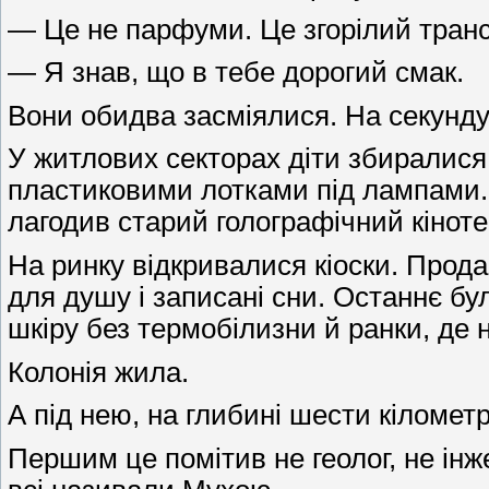
— Це не парфуми. Це згорілий тран
— Я знав, що в тебе дорогий смак.
Вони обидва засміялися. На секунду
У житлових секторах діти збиралися 
пластиковими лотками під лампами. М
лагодив старий голографічний кінот
На ринку відкривалися кіоски. Прода
для душу і записані сни. Останнє бул
шкіру без термобілизни й ранки, де 
Колонія жила.
А під нею, на глибині шести кіломет
Першим це помітив не геолог, не ін