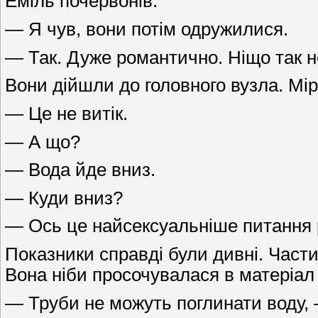
Еміль почервонів.
— Я чув, вони потім одружилися.
— Так. Дуже романтично. Ніщо так не
Вони дійшли до головного вузла. Мір
— Це не витік.
— А що?
— Вода йде вниз.
— Куди вниз?
— Ось це найсексуальніше питання р
Показники справді були дивні. Части
Вона ніби просочувалася в матеріал
— Труби не можуть поглинати воду, 