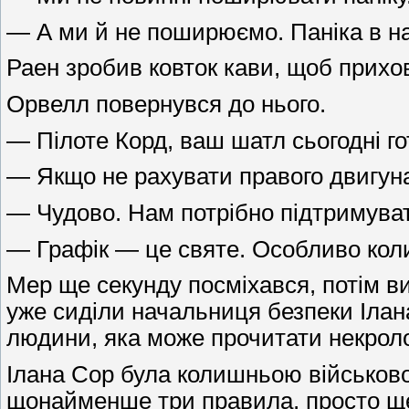
— А ми й не поширюємо. Паніка в нас
Раен зробив ковток кави, щоб прихо
Орвелл повернувся до нього.
— Пілоте Корд, ваш шатл сьогодні г
— Якщо не рахувати правого двигуна,
— Чудово. Нам потрібно підтримуват
— Графік — це святе. Особливо коли 
Мер ще секунду посміхався, потім ви
уже сиділи начальниця безпеки Ілана
людини, яка може прочитати некроло
Ілана Сор була колишньою військовою
щонайменше три правила, просто ще 