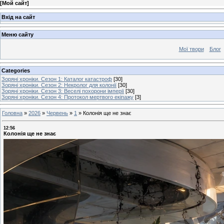
[
Мой сайт
]
Вхід на сайт
Меню сайту
Мої твори
Блог
Categories
Зоряні хроніки. Сезон 1: Каталог катастроф
[30]
Зоряні хроніки. Сезон 2: Некролог для колонії
[30]
Зоряні хроніки. Сезон 3: Веселі похорони імперії
[30]
Зоряні хроніки. Сезон 4: Протокол мертвого екіпажу
[3]
Головна
»
2026
»
Червень
»
1
»
Колонія ще не знає
12:56
Колонія ще не знає