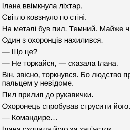
Ілана ввімкнула ліхтар.
Світло ковзнуло по стіні.
На металі був пил. Темний. Майже ч
Один з охоронців нахилився.
— Що це?
— Не торкайся, — сказала Ілана.
Він, звісно, торкнувся. Бо людство 
пальцем у невідоме.
Пил прилип до рукавички.
Охоронець спробував струсити його.
— Командире…
Ілана схопила його за зап’ясток.