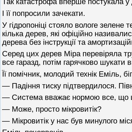
Так катастрофа вперше постукала у д
І її попросили зачекати.
У гідропоніці стояло вологе зелене т
кілька дерев, які офіційно називал
дерева без інструкції та амортизацій
Серед цих дерев Міра перевіряла тру
все гаразд, потім гарячково шукати 
Її помічник, молодий технік Еміль, б
— Падіння тиску підтвердилося. Півн
— Система вважає нормою все, що щ
— Може, просто мікровитік?
— Мікровитік у нас був минулого міс