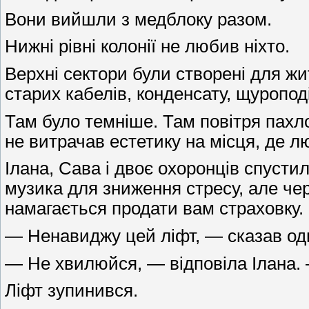
Вони вийшли з медблоку разом.
Нижні рівні колонії не любив ніхто.
Верхні сектори були створені для жит
старих кабелів, конденсату, щуропод
Там було темніше. Там повітря пахл
не витрачав естетику на місця, де л
Ілана, Сава і двоє охоронців спустил
музика для зниження стресу, але че
намагається продати вам страховку.
— Ненавиджу цей ліфт, — сказав од
— Не хвилюйся, — відповіла Ілана. 
Ліфт зупинився.