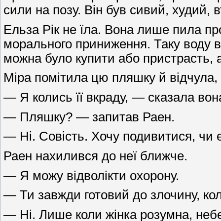
сили на позу. Він був сивий, худий,
Ельза Рік не їла. Вона лише пила пр
морального приниження. Таку воду в 
можна було купити або пристрасть, а
Міра помітила цю пляшку й відчула, 
— Я колись її вкраду, — сказала вон
— Пляшку? — запитав Раен.
— Ні. Совість. Хочу подивитися, чи 
Раен нахилився до неї ближче.
— Я можу відволікти охорону.
— Ти завжди готовий до злочину, кол
— Ні. Лише коли жінка розумна, небе