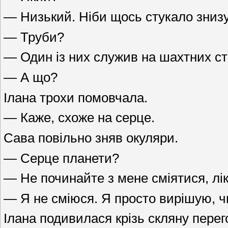
— Низький. Ніби щось стукало знизу
— Труби?
— Один із них служив на шахтних ста
— А що?
Ілана трохи помовчала.
— Каже, схоже на серце.
Сава повільно зняв окуляри.
— Серце планети?
— Не починайте з мене сміятися, лі
— Я не сміюся. Я просто вирішую, чи
Ілана подивилася крізь скляну перего