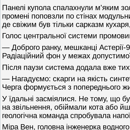
Панелі купола спалахнули м’яким зол
промені поповзли по стінах модульни
де свіжим був тільки сарказм кухар
Голос центральної системи промови
— Доброго ранку, мешканці Астерії-9
Радіаційний фон у межах допустимої 
Після паузи система додала вже тих
— Нагадуємо: скарги на якість синте
Черга формується з попереднього жи
У їдальні засміялися. Не тому, що 
на звільнення, обіймали кота або йшл
геологічна команда спробувала напої
Міра Вен, головна інженерка водного 