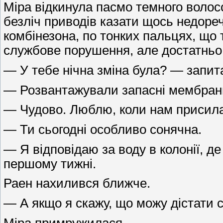
Міра відкинула пасмо темного волосс
безліч приводів казати щось недоречн
комбінезона, по тонких пальцях, що
службове порушення, але достатньо 
— У тебе нічна зміна була? — запит
— Розвантажували запасні мембрани 
— Чудово. Люблю, коли нам присилаю
— Ти сьогодні особливо сонячна.
— Я відповідаю за воду в колонії, 
першому тижні.
Раен нахилився ближче.
— А якщо я скажу, що можу дістати 
Міра примружилася.