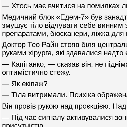
— Хтось має вчитися на помилках лю
Медичний блок «Едем-7» був занадто
змушує тіло відчувати себе винним з
препаратами, біосканери, ліжка для 
Доктор Тео Райн стояв біля централь
руками хірурга, які здавалися надто
— Капітанко, — сказав він, не підні
оптимістично стежу.
— Як екіпаж?
— Тіла витримали. Психіка ображена
Він провів рукою над проєкцією. Над 
— Під час сигналу активувалися зони 
присутністю.