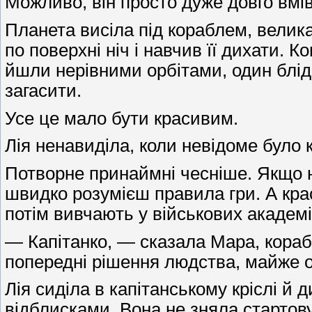
Можливо, він просто дуже довго вмі
Планета висіла під кораблем, велика
по поверхні ніч і навчив її дихати.
йшли нерівними орбітами, один бліди
загасити.
Усе це мало бути красивим.
Лія ненавиділа, коли невідоме було 
Потворне принаймні чесніше. Якщо н
швидко розумієш правила гри. А крас
потім вивчають у військових академі
— Капітанко, — сказала Мара, кораб
попередні рішення людства, майже 
Лія сиділа в капітанському кріслі й
відблисками. Вона не зняла стартову