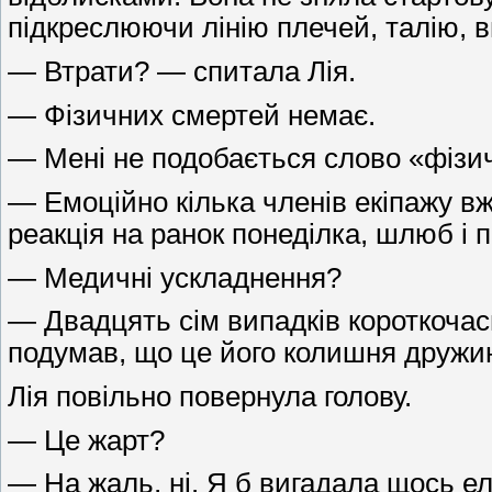
підкреслюючи лінію плечей, талію, в
— Втрати? — спитала Лія.
— Фізичних смертей немає.
— Мені не подобається слово «фізи
— Емоційно кілька членів екіпажу вж
реакція на ранок понеділка, шлюб і 
— Медичні ускладнення?
— Двадцять сім випадків короткочасн
подумав, що це його колишня дружи
Лія повільно повернула голову.
— Це жарт?
— На жаль, ні. Я б вигадала щось ел