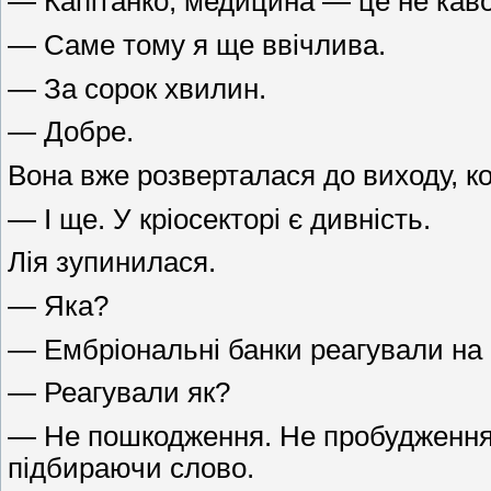
— Капітанко, медицина — це не каво
— Саме тому я ще ввічлива.
— За сорок хвилин.
— Добре.
Вона вже розверталася до виходу, ко
— І ще. У кріосекторі є дивність.
Лія зупинилася.
— Яка?
— Ембріональні банки реагували на 
— Реагували як?
— Не пошкодження. Не пробудження. 
підбираючи слово.