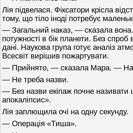
Лія підвелася. Фіксатори крісла ві
тому, що тіло іноді потребує маленьк
— Загальний наказ, — сказала вона.
потужності в бік планети. Без спроб
дані. Наукова група готує аналіз ат
Всесвіт вирішив пожартувати.
— Прийнято, — сказала Мара. — Наз
— Не треба назви.
— Без назви екіпаж почне називати 
апокаліпсис».
Лія заплющила очі на одну секунду.
— Операція «Тиша».