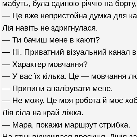
мабуть, була єдиною річчю на борту, 
— Це вже непристойна думка для ка
Лія навіть не здригнулася.
— Ти бачиш мене в каюті?
— Ні. Приватний візуальний канал в
— Характер мовчання?
— У вас їх кілька. Це — мовчання л
— Припини аналізувати мене.
— Не можу. Це моя робота й моє хоб
Лія сіла на край ліжка.
— Мара, покажи маршрут стрибка.
На стіні відкрилася проєкція. Лінія 