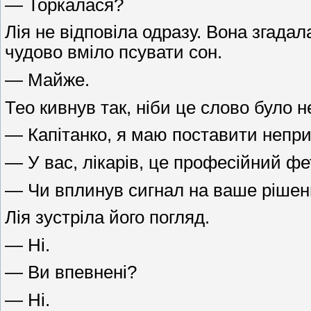
— Торкалася?
Лія не відповіла одразу. Вона згадал
чудово вміло псувати сон.
— Майже.
Тео кивнув так, ніби це слово було 
— Капітанко, я маю поставити непр
— У вас, лікарів, це професійний ф
— Чи вплинув сигнал на ваше рішен
Лія зустріла його погляд.
— Ні.
— Ви впевнені?
— Ні.