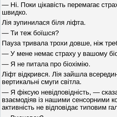
— Ні. Поки цікавість перемагає стра
швидко.
Лія зупинилася біля ліфта.
— Ти теж боїшся?
Пауза тривала трохи довше, ніж тре
— У мене немає страху у вашому біо
— Я не питала про біохімію.
Ліфт відкрився. Лія зайшла всередин
вертикальні смуги світла.
— Я фіксую невідповідність, — сказ
взаємодіяв із нашими сенсорними ко
активність не відповідає типовим га