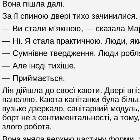
Вона пішла далі.
За її спиною двері тихо зачинилися.
— Ви стали м’якшою, — сказала Ма
— Ні. Я стала практичною. Люди, яки
— Сумнівне твердження. Люди роблять
— Але іноді тихіше.
— Приймається.
Лія дійшла до своєї каюти. Двері вп
панеллю. Каюта капітанки була біль
вузьке дзеркало, санітарний модуль
борт не з сентиментальності, а том
злого робота.
Вона зняла верхню частину форми, з