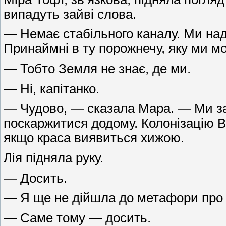
випадуть зайві слова.
— Немає стабільного каналу. Ми над
Принаймні в ту порожнечу, яку ми м
— Тобто Земля не знає, де ми.
— Ні, капітанко.
— Чудово, — сказала Мара. — Ми заг
поскаржитися додому. Колонізацію Вс
якщо краса виявиться хижою.
Лія підняла руку.
— Досить.
— Я ще не дійшла до метафори про м
— Саме тому — досить.