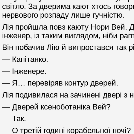
світло. За дверима кают хтось говори
нервового розпаду лише гучністю.
Лія пройшла повз каюту Нори Вей. Дв
інженер, із таким виглядом, ніби рапт
Він побачив Лію й випростався так рі
— Капітанко.
— Інженере.
— Я… перевіряв контур дверей.
Лія подивилася на зачинені двері з 
— Дверей ксеноботаніка Вей?
— Так.
— О третій годині корабельної ночі?