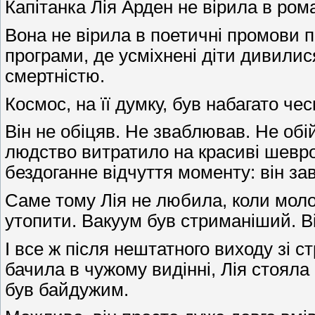
Капітанка Лія Арден не вірила в ром
Вона не вірила в поетичні промови пр
програми, де усміхнені діти дивилис
смертністю.
Космос, на її думку, був набагато че
Він не обіцяв. Не зваблював. Не обі
людство витратило на красиві шевро
бездоганне відчуття моменту: він за
Саме тому Лія не любила, коли моло
утопити. Вакуум був стриманіший. В
І все ж після нештатного виходу зі с
бачила в чужому видінні, Лія стояла
був байдужим.