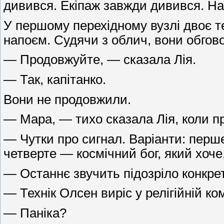
дивився. Екіпаж завжди дивився. Нав
У першому перехідному вузлі двоє т
напоєм. Судячи з облич, вони обгово
— Продовжуйте, — сказала Лія.
— Так, капітанко.
Вони не продовжили.
— Мара, — тихо сказала Лія, коли 
— Чутки про сигнал. Варіанти: перше
четверте — космічний бог, який хоче
— Останнє звучить підозріло конкре
— Технік Олсен виріс у релігійній к
— Паніка?