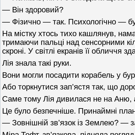
— Він здоровий?
— Фізично — так. Психологічно — бу
На містку хтось тихо кашлянув, нама
тримаючи пальці над сенсорними кіл
скроні. У світлі екранів її обличчя з
Лія знала такі руки.
Вони могли посадити корабель у бу
Або торкнутися зап’ястя так, що дор
Саме тому Лія дивилася не на Аню, а
Це було безпечніше. Принаймні плане
— Зовнішній зв’язок із Землею? — з
Міра Тофт, зв’язкова, підняла погляд 