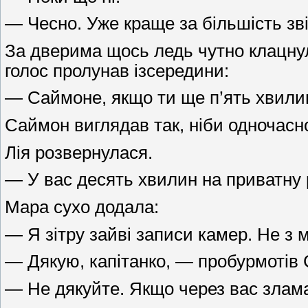
— Чесно. Уже краще за більшість зві
За дверима щось ледь чутно клацнуло
голос пролунав ізсередини:
— Саймоне, якщо ти ще п’ять хвилин
Саймон виглядав так, ніби одночасн
Лія розвернулася.
— У вас десять хвилин на приватну 
Мара сухо додала:
— Я зітру зайві записи камер. Не з м
— Дякую, капітанко, — пробурмотів
— Не дякуйте. Якщо через вас злама