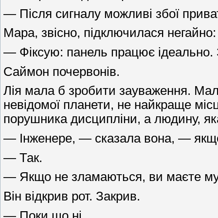
— Після сигналу можливі збої прива
Мара, звісно, підключилася негайно:
— Фіксую: панель працює ідеально. 
Саймон почервонів.
Лія мала б зробити зауваження. Мала
невідомої планети, не найкраще міс
порушника дисципліни, а людину, як
— Інженере, — сказала вона, — якщо
— Так.
— Якщо не зламаються, ви маєте му
Він відкрив рот. Закрив.
— Поки що ні.