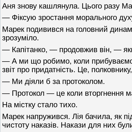
Аня знову кашлянула. Цього разу Ма
— Фіксую зростання морального духу
Марек подивився на головний динамік
зрозуміло.
— Капітанко, — продовжив він, — я
— А ми що робимо, коли прибуваємо 
звіт про придатність. Це, полковнику
— Ми діяли б за протоколом.
— Протокол — це коли вторгнення ма
На містку стало тихо.
Марек напружився. Лія бачила, як п
чистоту наказів. Накази для них бу