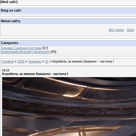
[
Мой сайт
]
Вхід на сайт
Меню сайту
Мої твори
Блог
Categories
Хроніки Сонячної системи
[57]
Колонізацію Всесвіту розпочато
[45]
Головна
»
2026
»
Червень
»
21
»
Корабель за межею бажання - частина І
14:13
Корабель за межею бажання - частина І