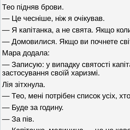
Тео підняв брови.
— Це чесніше, ніж я очікував.
— Я капітанка, а не свята. Якщо кол
— Домовилися. Якщо ви почнете світ
Мара додала:
— Записую: у випадку святості капі
застосування своїй харизмі.
Лія зітхнула.
— Тео, мені потрібен список усіх, хто
— Буде за годину.
— За пів.