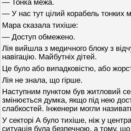
— Тонка межа.
— У нас тут цілий корабель тонких м
Мара сказала тихіше:
— Доступ обмежено.
Лія вийшла з медичного блоку з від
навігацію. Майбутніх дітей.
Це було або випадковістю, або жорс
Лія не знала, що гірше.
Наступним пунктом був житловий сек
змінюється думка, якщо під нею дост
слабкостей. Інженери могли називат
У секторі А було тихіше, ніж у цент
ситуація була безпечною, а тому, що