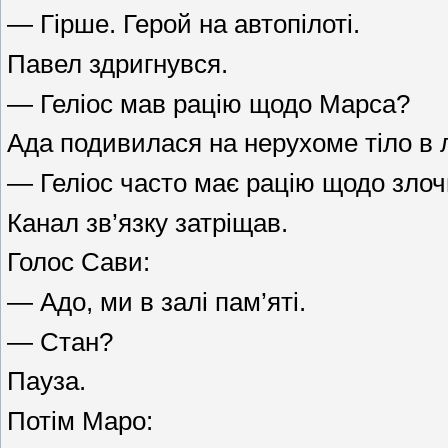
— Гірше. Герой на автопілоті.
Павел здригнувся.
— Геліос мав рацію щодо Марса?
Ада подивилася на нерухоме тіло в 
— Геліос часто має рацію щодо злочи
Канал зв’язку затріщав.
Голос Сави:
— Адо, ми в залі пам’яті.
— Стан?
Пауза.
Потім Маро: