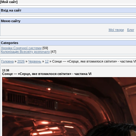
[
Мой сайт
]
Вхід на сайт
Меню сайту
Мої твори
Блог
Categories
Хроніки Сонячної системи
[59]
Колонізацію Всесвіту розпочато
[47]
Головна
»
2026
»
Червень
»
12
»
Сонце — «Серце, яке втомилося світити» - частина V
13:38
Сонце — «Серце, яке втомилося світити» - частина VІ