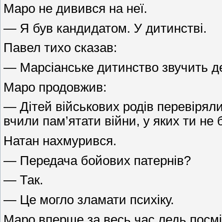
Маро не дивився на неї.
— Я був кандидатом. У дитинстві.
Павел тихо сказав:
— Марсіанське дитинство звучить де
Маро продовжив:
— Дітей військових родів перевірял
вчили пам’ятати війни, у яких ти не 
Натан нахмурився.
— Передача бойових патернів?
— Так.
— Це могло зламати психіку.
Маро вперше за весь час ледь посмі