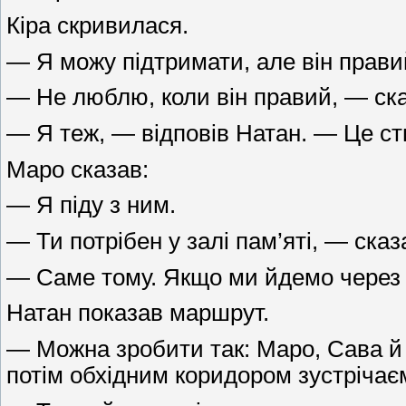
Кіра скривилася.
— Я можу підтримати, але він прави
— Не люблю, коли він правий, — ск
— Я теж, — відповів Натан. — Це ст
Маро сказав:
— Я піду з ним.
— Ти потрібен у залі пам’яті, — сказ
— Саме тому. Якщо ми йдемо через п
Натан показав маршрут.
— Можна зробити так: Маро, Сава й К
потім обхідним коридором зустрічає