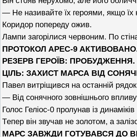
Він стояв нерухомо, але його обличч
— Не називайте їх героями, якщо їх 
Коридор попереду ожив.
Лампи загорілися червоним. По стін
ПРОТОКОЛ АРЕС-9 АКТИВОВАНО
РЕЗЕРВ ГЕРОЇВ: ПРОБУДЖЕННЯ.
ЦІЛЬ: ЗАХИСТ МАРСА ВІД СОНЯ
Павел витріщився на останній рядок
— Від сонячного зовнішнього впливу
Голос Геліос-0 пролунав із динаміків
Тепер він звучав не золотом, а заліз
МАРС ЗАВЖДИ ГОТУВАВСЯ ДО ВІ