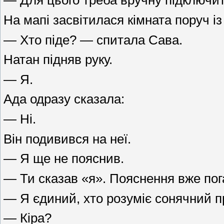
— Для цього треба вручну підключити
На мапі засвітилася кімната поруч із
— Хто піде? — спитала Сава.
Натан підняв руку.
— Я.
Ада одразу сказала:
— Ні.
Він подивився на неї.
— Я ще не пояснив.
— Ти сказав «я». Пояснення вже пог
— Я єдиний, хто розуміє сонячний п
— Кіра?