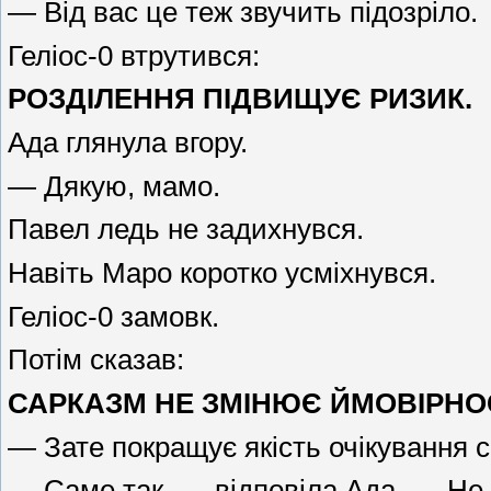
— Від вас це теж звучить підозріло.
Геліос-0 втрутився:
РОЗДІЛЕННЯ ПІДВИЩУЄ РИЗИК.
Ада глянула вгору.
— Дякую, мамо.
Павел ледь не задихнувся.
Навіть Маро коротко усміхнувся.
Геліос-0 замовк.
Потім сказав:
САРКАЗМ НЕ ЗМІНЮЄ ЙМОВІРНОС
— Зате покращує якість очікування с
— Саме так, — відповіла Ада. — Не