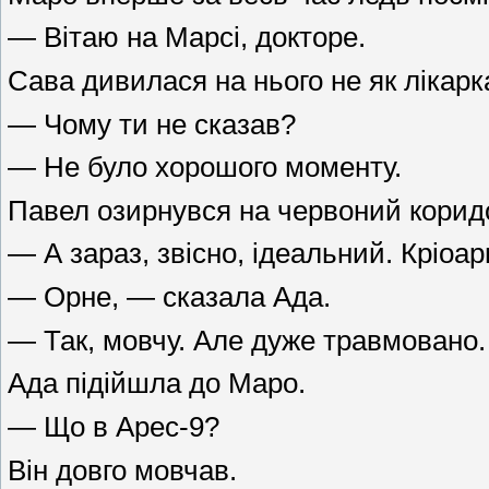
— Вітаю на Марсі, докторе.
Сава дивилася на нього не як лікарк
— Чому ти не сказав?
— Не було хорошого моменту.
Павел озирнувся на червоний корид
— А зараз, звісно, ідеальний. Кріоар
— Орне, — сказала Ада.
— Так, мовчу. Але дуже травмовано.
Ада підійшла до Маро.
— Що в Арес-9?
Він довго мовчав.