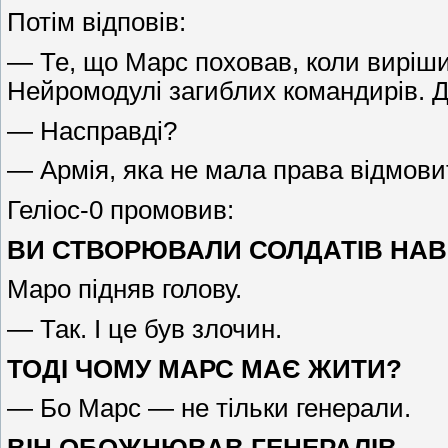
Потім відповів:
— Те, що Марс поховав, коли вирішив
Нейромодулі загиблих командирів. Ді
— Насправді?
— Армія, яка не мала права відмови
Геліос-0 промовив:
ВИ СТВОРЮВАЛИ СОЛДАТІВ НАВІ
Маро підняв голову.
— Так. І це був злочин.
ТОДІ ЧОМУ МАРС МАЄ ЖИТИ?
— Бо Марс — не тільки генерали.
ВІН ОБОЖНЮВАВ ГЕНЕРАЛІВ.