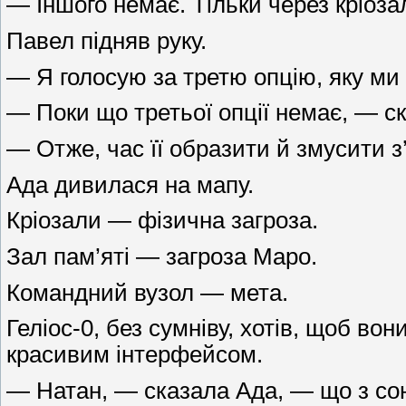
— Іншого немає. Тільки через кріоз
Павел підняв руку.
— Я голосую за третю опцію, яку ми
— Поки що третьої опції немає, — ск
— Отже, час її образити й змусити з
Ада дивилася на мапу.
Кріозали — фізична загроза.
Зал пам’яті — загроза Маро.
Командний вузол — мета.
Геліос-0, без сумніву, хотів, щоб 
красивим інтерфейсом.
— Натан, — сказала Ада, — що з с