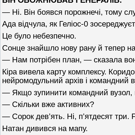
— Ні. Він боявся порожнечі, тому слу
Ада відчула, як Геліос-0 зосереджує
Це було небезпечно.
Сонце знайшло нову рану й тепер нат
— Нам потрібен план, — сказала во
Кіра вивела карту комплексу. Коридор
нейромодульний архів і командний в
— Якщо зупинити командний вузол, к
— Скільки вже активних?
— Сорок дев’ять. Ні, п’ятдесят три. 
Натан дивився на мапу.