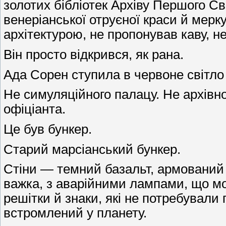
золотих бібліотек Архіву Першого Сві
венеріанської отруєної краси й мерк
архітектурою, не пропонував каву, н
Він просто відкрився, як рана.
Ада Сорен ступила в червоне світло 
Не симуляційного палацу. Не архівн
офіціанта.
Це був бункер.
Старий марсіанський бункер.
Стіни — темний базальт, армований
важка, з аварійними лампами, що мор
решітки й знаки, які не потребували
встромлений у планету.