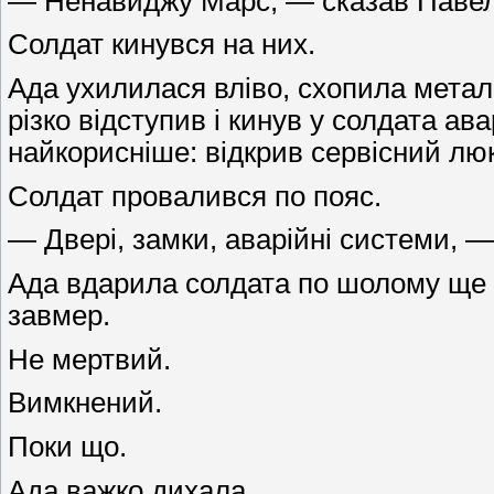
— Ненавиджу Марс, — сказав Павел
Солдат кинувся на них.
Ада ухилилася вліво, схопила метале
різко відступив і кинув у солдата ав
найкорисніше: відкрив сервісний люк
Солдат провалився по пояс.
— Двері, замки, аварійні системи, 
Ада вдарила солдата по шолому ще ра
завмер.
Не мертвий.
Вимкнений.
Поки що.
Ада важко дихала.