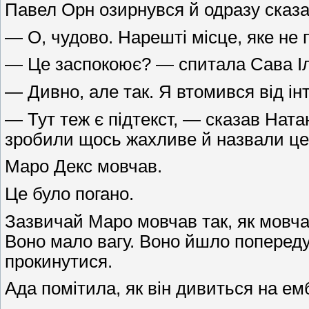
Павел Орн озирнувся й одразу сказа
— О, чудово. Нарешті місце, яке не 
— Це заспокоює? — спитала Сава І
— Дивно, але так. Я втомився від інт
— Тут теж є підтекст, — сказав Нат
зробили щось жахливе й назвали це
Маро Декс мовчав.
Це було погано.
Зазвичай Маро мовчав так, як мовча
Воно мало вагу. Воно йшло попереду
прокинутися.
Ада помітила, як він дивиться на ем