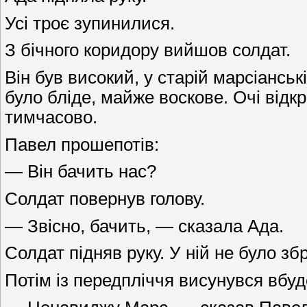
Усі троє зупинилися.
З бічного коридору вийшов солдат.
Він був високий, у старій марсіанс
було бліде, майже воскове. Очі відкр
тимчасово.
Павел прошепотів:
— Він бачить нас?
Солдат повернув голову.
— Звісно, бачить, — сказала Ада.
Солдат підняв руку. У ній не було зб
Потім із передпліччя висунувся вбу