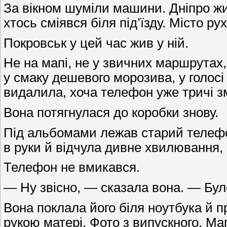
За вікном шуміли машини. Дніпро жив
хтось сміявся біля під’їзду. Місто 
Покровськ у цей час жив у ній.
Не на мапі, не у звичних маршрутах, 
у смаку дешевого морозива, у голосі 
видалила, хоча телефон уже тричі зм
Вона потягнулася до коробки знову.
Під альбомами лежав старий телефон
в руки й відчула дивне хвилювання, 
Телефон не вмикався.
— Ну звісно, — сказала вона. — Бул
Вона поклала його біля ноутбука й п
рукою матері. Фото з випускного. Ма