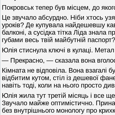
Покровськ тепер був місцем, до яког
Це звучало абсурдно. Ніби хтось узя
уроків? Де купувала найдешевшу кав
балконі, а сусідка тітка Ліда знала 
губами весь твій майбутній паспорт
Юлія стиснула ключі в кулаці. Метал
— Прекрасно, — сказала вона вголос
Кімната не відповіла. Вона взагалі 
відбитим кутом, стіл із дешевої фане
навіть тоді, коли на нього просто ди
Юлія жила тут третій місяць і все щ
Звучало майже оптимістично. Принайм
без внутрішнього монологу про крихкі