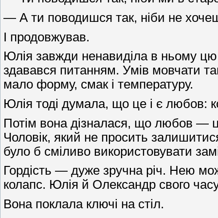
— А ти поводишся так, ніби не хочеш
І продовжував.
Юлія завжди ненавиділа в ньому цю з
здавався питанням. Умів мовчати так
мало форму, смак і температуру.
Юлія тоді думала, що це і є любов: к
Потім вона дізналася, що любов — ц
Чоловік, який не просить залишитис
було б сміливо використовувати замі
Гордість — дуже зручна річ. Нею мо
колапс. Юлія й Олександр свого часу
Вона поклала ключі на стіл.