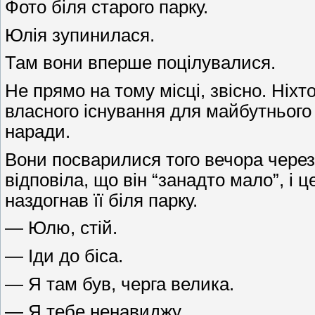
Фото біля старого парку.
Юлія зупинилася.
Там вони вперше поцілувалися.
Не прямо на тому місці, звісно. Ніх
власного існування для майбутнього 
наради.
Вони посварилися того вечора через 
відповіла, що він “занадто мало”, і 
наздогнав її біля парку.
— Юлю, стій.
— Іди до біса.
— Я там був, черга велика.
— Я тебе ненавиджу.