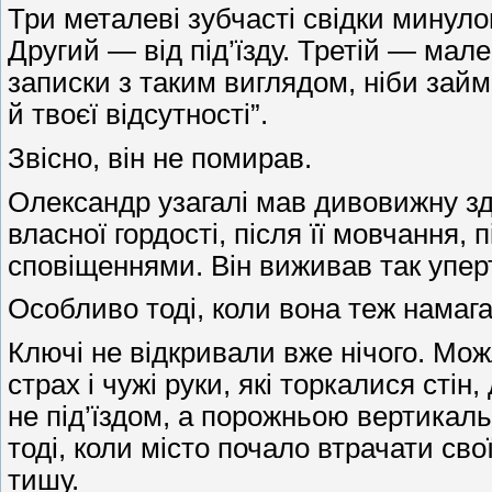
Три металеві зубчасті свідки минуло
Другий — від під’їзду. Третій — мал
записки з таким виглядом, ніби займ
й твоєї відсутності”.
Звісно, він не помирав.
Олександр узагалі мав дивовижну зда
власної гордості, після її мовчання,
сповіщеннями. Він виживав так упер
Особливо тоді, коли вона теж намаг
Ключі не відкривали вже нічого. Мо
страх і чужі руки, які торкалися сті
не під’їздом, а порожньою вертикал
тоді, коли місто почало втрачати сво
тишу.