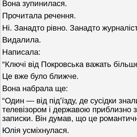
Вона зупинилася.
Прочитала речення.
Ні. Занадто рівно. Занадто журналіс
Видалила.
Написала:
“Ключі від Покровська важать більше
Це вже було ближче.
Вона набрала ще:
“Один — від під’їзду, де сусідки зн
телевізором і державою приблизно з
записки. Він думав, що це романтичн
Юлія усміхнулася.