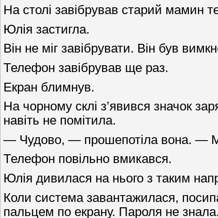
На столі завібрував старий мамин т
Юлія застигла.
Він не міг завібрувати. Він був вим
Телефон завібрував ще раз.
Екран блимнув.
На чорному склі з’явився значок зар
навіть не помітила.
— Чудово, — прошепотіла вона. — Ме
Телефон повільно вмикався.
Юлія дивилася на нього з таким напр
Коли система завантажилася, посипал
пальцем по екрану. Пароля не знала