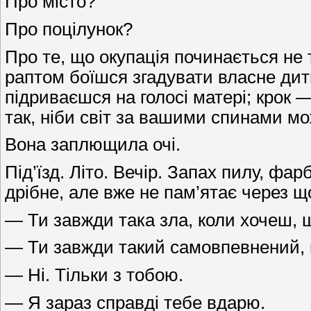
Про місто?
Про поцілунок?
Про те, що окупація починається не 
раптом боїшся згадувати власне дит
підриваєшся на голосі матері; крок — 
так, ніби світ за вашими спинами м
Вона заплющила очі.
Під’їзд. Літо. Вечір. Запах пилу, фа
дрібне, але вже не пам’ятає через що
— Ти завжди така зла, коли хочеш, 
— Ти завжди такий самовпевнений,
— Ні. Тільки з тобою.
— Я зараз справді тебе вдарю.