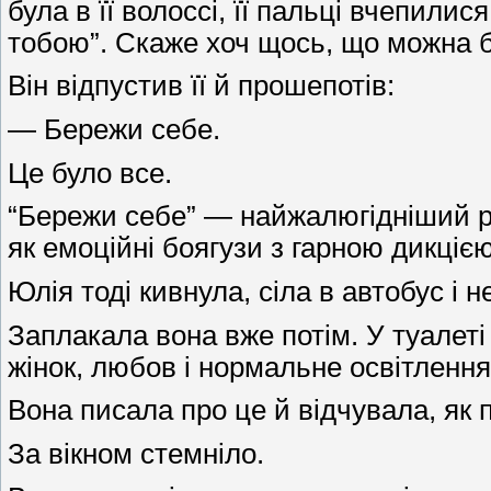
була в її волоссі, її пальці вчепили
тобою”. Скаже хоч щось, що можна б
Він відпустив її й прошепотів:
— Бережи себе.
Це було все.
“Бережи себе” — найжалюгідніший р
як емоційні боягузи з гарною дикцією
Юлія тоді кивнула, сіла в автобус і н
Заплакала вона вже потім. У туалеті
жінок, любов і нормальне освітлення
Вона писала про це й відчувала, як 
За вікном стемніло.