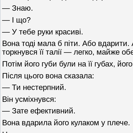
— Знаю.
— І що?
— У тебе руки красиві.
Вона тоді мала б піти. Або вдарити. А
торкнувся її талії — легко, майже о
Потім його губи були на її губах, його
Після цього вона сказала:
— Ти нестерпний.
Він усміхнувся:
— Зате ефективний.
Вона вдарила його кулаком у плече.