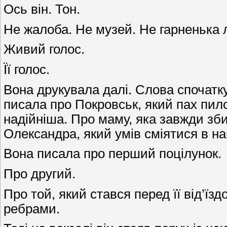
Ось він. Тон.
Не жалоба. Не музей. Не гарненька 
Живий голос.
Її голос.
Вона друкувала далі. Слова спочатк
писала про Покровськ, який пах пил
надійніша. Про маму, яка завжди зби
Олександра, який умів сміятися в н
Вона писала про перший поцілунок.
Про другий.
Про той, який стався перед її від’їз
ребрами.