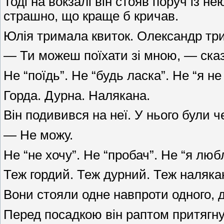
Тоді на вокзалі він стояв поруч із н
страшно, що краще б кричав.
Юлія тримала квиток. Олександр трим
— Ти можеш поїхати зі мною, — ска
Не “поїдь”. Не “будь ласка”. Не “я не
Горда. Дурна. Налякана.
Він подивився на неї. У нього були ч
— Не можу.
Не “не хочу”. Не “пробач”. Не “я люб
Теж гордий. Теж дурний. Теж наляка
Вони стояли одне навпроти одного, д
Перед посадкою він раптом притягнув 