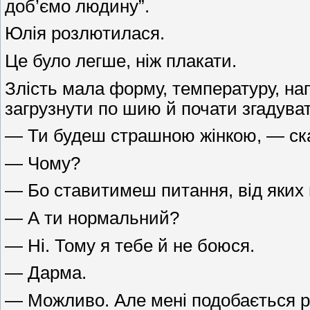
доб’ємо людину”.
Юлія розлютилася.
Це було легше, ніж плакати.
Злість мала форму, температуру, на
загрузнути по шию й почати згадува
— Ти будеш страшною жінкою, — сказ
— Чому?
— Бо ставитимеш питання, від яких 
— А ти нормальний?
— Ні. Тому я тебе й не боюся.
— Дарма.
— Можливо. Але мені подобається р