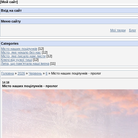
[
Мой сайт
]
Вхід на сайт
Меню сайту
Мої твори
Блог
Categories
Місто наших поцілунків
[12]
Місто, яке чекало без нас
[12]
Місто, яке писало нам листи
[12]
Ключі від чужої тиші
[12]
Липа, що пам’ятала наші імена
[11]
Головна
»
2026
»
Червень
»
6
»
Місто наших поцілунків - пролог
14:18
Місто наших поцілунків - пролог