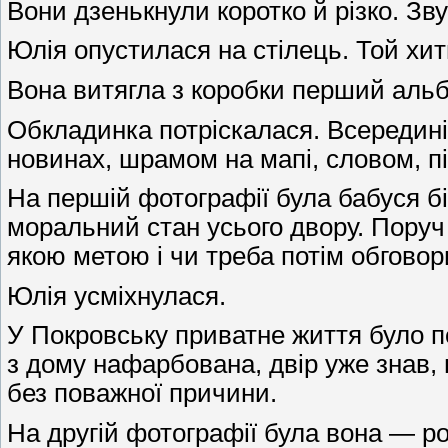
Вони дзенькнули коротко й різко. Зву
Юлія опустилася на стілець. Той хит
Вона витягла з коробки перший аль
Обкладинка потріскалася. Всередині 
новинах, шрамом на мапі, словом, пі
На першій фотографії була бабуся бі
моральний стан усього двору. Поруч ті
якою метою і чи треба потім обговор
Юлія усміхнулася.
У Покровську приватне життя було п
з дому нафарбована, двір уже знав, 
без поважної причини.
На другій фотографії була вона — ро