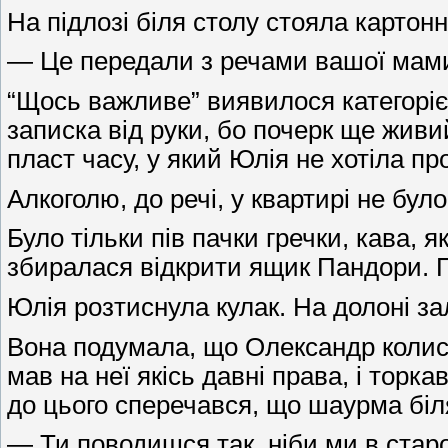
На підлозі біля столу стояла картон
— Це передали з речами вашої мами.
“Щось важливе” виявилося категоріє
записка від руки, бо почерк ще живий
пласт часу, у який Юлія не хотіла п
Алкоголю, до речі, у квартирі не було
Було тільки пів пачки гречки, кава, 
збиралася відкрити ящик Пандори. 
Юлія розтиснула кулак. На долоні за
Вона подумала, що Олександр колись ц
мав на неї якісь давні права, і торк
до цього сперечався, що шаурма біл
— Ти поводишся так, ніби ми в стар