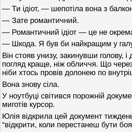
— Ти ідіот, — шепотіла вона з балко
— Зате романтичний.
— Романтичний ідіот — це не окрем
— Шкода. Я був би найкращим у галу
Він стояв унизу, закинувши голову, і
погляд краще, ніж обличчя. Що через
ніби хтось провів долонею по внутрішн
Вона знову сіла.
У ноутбуці світився порожній докуме
миготів курсор.
Юлія відкрила цей документ тиждень
“відкрити, коли перестанеш бути боя