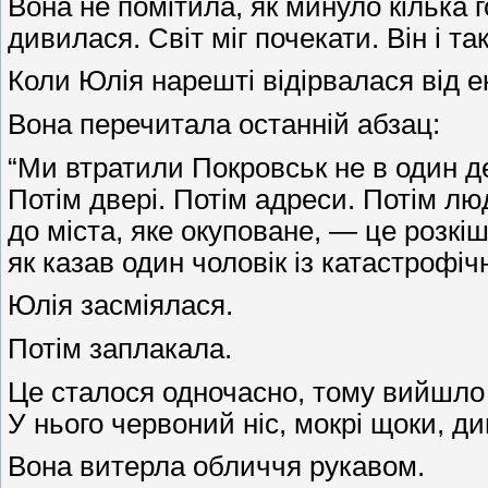
Вона не помітила, як минуло кілька 
дивилася. Світ міг почекати. Він і т
Коли Юлія нарешті відірвалася від ек
Вона перечитала останній абзац:
“Ми втратили Покровськ не в один де
Потім двері. Потім адреси. Потім л
до міста, яке окуповане, — це розкіш
як казав один чоловік із катастрофі
Юлія засміялася.
Потім заплакала.
Це сталося одночасно, тому вийшло 
У нього червоний ніс, мокрі щоки, ди
Вона витерла обличчя рукавом.