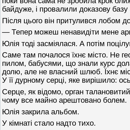
поки вона сама не зробила крок ближ
байдуже, і провалили доказову базу 
Після цього він притулився лобом до 
— Тепер можеш ненавидіти мене ар
Юлія тоді засміялася. А потім поціл
Саме там почалося їхнє місто. Не г
пилом, бабусями, що знали курс дола
долю, але не власний шлюб. Їхнє міст
У її дурному серці, яке вирішило: ось 
Серце, як відомо, орган талановитий
чому все майно арештовано болем.
Юлія закрила альбом.
У кімнаті стало надто тихо.