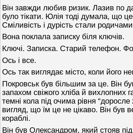
Він завжди любив ризик. Лазив по да
було тікати. Юлія тоді думала, що це
Сміливість і дурість стали родичами
Вона поклала записку біля ключів.
Ключі. Записка. Старий телефон. Фот
Ось і все.
Ось так виглядає місто, коли його 
Покровськ був більшим за це. Він б
запахом свіжого хліба й вихлопних г
темні кола під очима рівня “доросле
вигляд, що їм це не цікаво. Він був 
кораблі.
Він був Олександром, який стояв під 