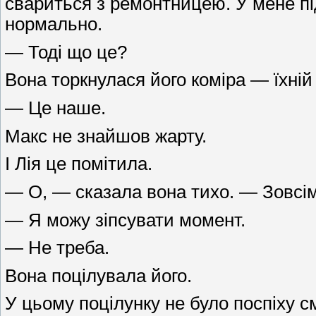
свариться з ремонтницею. У мене під
нормально.
— Тоді що це?
Вона торкнулася його коміра — їхній 
— Це наше.
Макс не знайшов жарту.
І Лія це помітила.
— О, — сказала вона тихо. — Зовсі
— Я можу зіпсувати момент.
— Не треба.
Вона поцілувала його.
У цьому поцілунку не було поспіху с