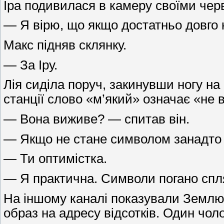
Іра подивилася в камеру своїми че
— Я вірю, що якщо достатньо довго к
Макс підняв склянку.
— За Іру.
Лія сиділа поруч, закинувши ногу на
станції слово «м’який» означає «не 
— Вона виживе? — спитав він.
— Якщо не стане символом занадто
— Ти оптимістка.
— Я практична. Символи погано спля
На іншому каналі показували Землю. 
образ на адресу відсотків. Один чол