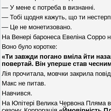
— У мене є потреба в визнанні.
— Тобі щодня кажуть, що ти нестерп
— Це не монетизовано.
На Венері баронеса Евеліна Сорро н
Воно було коротке:
«Ти завжди погано вміла йти наз
повертай. Він уперше став чесним
Лія прочитала, мовчки закрила повід
Макс не питав.
Навчився.
На Юпітері Велика Червона Пляма вт
сезону. Корпорація
«Ймовірність П