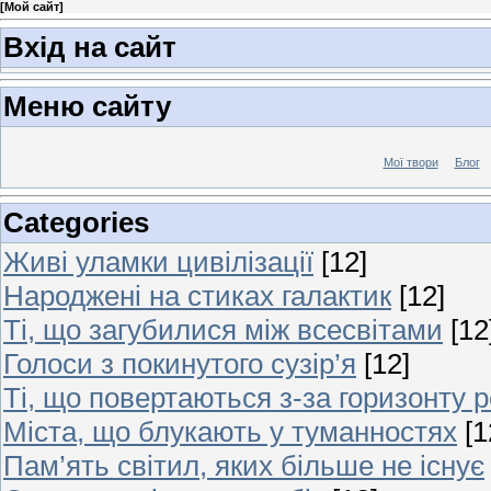
[
Мой сайт
]
Вхід на сайт
Меню сайту
Мої твори
Блог
Categories
Живі уламки цивілізації
[12]
Народжені на стиках галактик
[12]
Ті, що загубилися між всесвітами
[12
Голоси з покинутого сузір’я
[12]
Ті, що повертаються з-за горизонту 
Міста, що блукають у туманностях
[1
Пам’ять світил, яких більше не існує