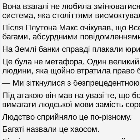
Вона взагалі не любила змінюватися 
система, яка століттями висмоктувал
Після Плутона Макс очікував, що Все
багами, абсурдними повідомленнями
На Землі банки справді плакали юр
Це була не метафора. Один великий 
людини, яка щойно втратила право б
— Ми зіткнулися з безпрецедентною 
Під атакою він мав на увазі те, що 
вимагати людської мови замість сор
Людство сприйняло це по-різному.
Багаті назвали це хаосом.