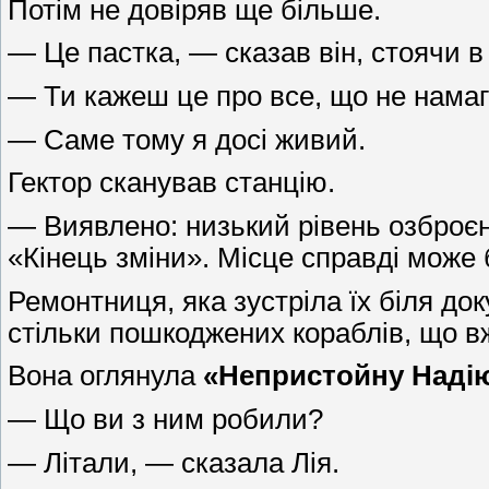
Потім не довіряв ще більше.
— Це пастка, — сказав він, стоячи в 
— Ти кажеш це про все, що не намага
— Саме тому я досі живий.
Гектор сканував станцію.
— Виявлено: низький рівень озброєнн
«Кінець зміни». Місце справді може
Ремонтниця, яка зустріла їх біля д
стільки пошкоджених кораблів, що в
Вона оглянула
«Непристойну Наді
— Що ви з ним робили?
— Літали, — сказала Лія.