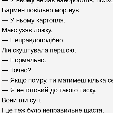
— У ньому немає нанороботів, психоа
Бармен повільно моргнув.
— У ньому картопля.
Макс узяв ложку.
— Неправдоподібно.
Лія скуштувала першою.
— Нормально.
— Точно?
— Якщо помру, ти матимеш кілька се
— Я не готовий до такого тиску.
Вони їли суп.
І це теж було неправильне щастя.