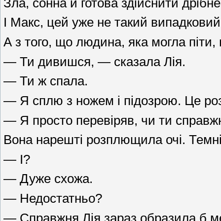
Зла, сонна й готова здійснити дрібн
І Макс, цей уже не такий випадкови
А з того, що людина, яка могла піти,
— Ти дивишся, — сказала Лія.
— Ти ж спала.
— Я сплю з ножем і підозрою. Це ро
— Я просто перевіряв, чи ти справж
Вона нарешті розплющила очі. Темні, 
— І?
— Дуже схожа.
— Недостатньо?
— Справжня Лія зараз образила б м