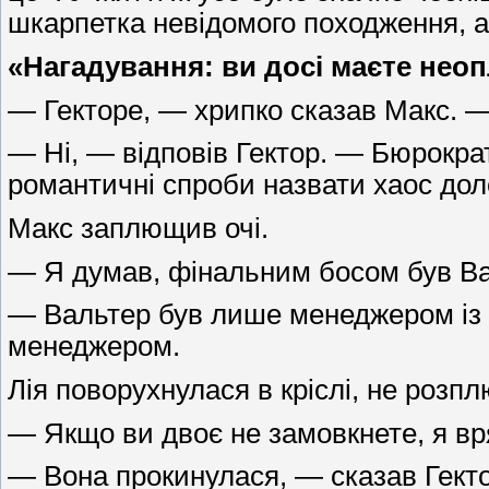
шкарпетка невідомого походження, а
«Нагадування: ви досі маєте нео
— Гекторе, — хрипко сказав Макс. 
— Ні, — відповів Гектор. — Бюрократ
романтичні спроби назвати хаос до
Макс заплющив очі.
— Я думав, фінальним босом був Ва
— Вальтер був лише менеджером із 
менеджером.
Лія поворухнулася в кріслі, не роз
— Якщо ви двоє не замовкнете, я вр
— Вона прокинулася, — сказав Гекто