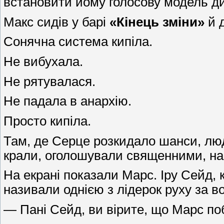
встановити йому голосову модель ди
Макс сидів у барі
«Кінець зміни»
й 
Сонячна система кипіла.
Не вибухала.
Не рятувалася.
Не падала в анархію.
Просто кипіла.
Там, де Серце розкидало шанси, лю
крали, оголошували священними, на
На екрані показали Марс. Іру Сейд,
називали однією з лідерок руху за
— Пані Сейд, ви вірите, що Марс по