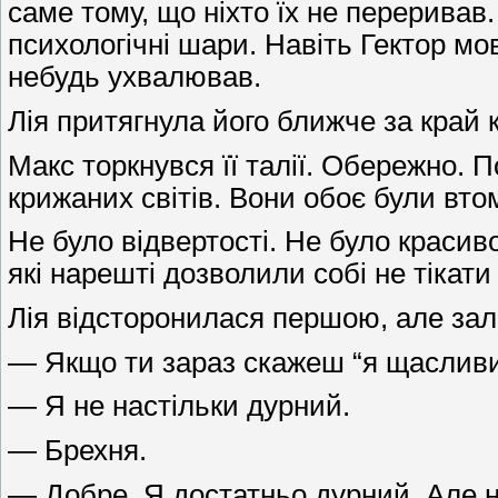
саме тому, що ніхто їх не переривав.
психологічні шари. Навіть Гектор м
небудь ухвалював.
Лія притягнула його ближче за край к
Макс торкнувся її талії. Обережно. П
крижаних світів. Вони обоє були вто
Не було відвертості. Не було краси
які нарешті дозволили собі не тікати
Лія відсторонилася першою, але зал
— Якщо ти зараз скажеш “я щасливи
— Я не настільки дурний.
— Брехня.
— Добре. Я достатньо дурний. Але н