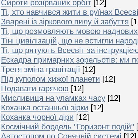
Сироти розірваних орбіт
[12]
Ті, хто навчився жити в руїнах Всесв
Зварені із зіркового пилу й забуття
[1
Ті, що розмовляють мовою наднових
Тіні цивілізацій, що не встигли наро
Ті, що рятують Всесвіт за інструкцією
Ескадра примарних зорельотів: ми п
Третя зміна гравітації
[12]
Під куполом хижої планети
[12]
Подавати гарячою
[12]
Мисливиця на уламках часу
[12]
Коханка останньої зірки
[12]
Коханка чорної діри
[12]
Космічний бордель "Горизонт подій"
Автостопом по Сонячній системі
[12]