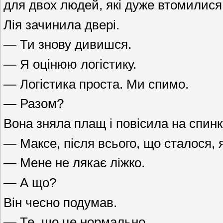
для двох людей, які дуже втомилися,
Лія зачинила двері.
— Ти знову дивишся.
— Я оцінюю логістику.
— Логістика проста. Ми спимо.
— Разом?
Вона зняла плащ і повісила на спинк
— Максе, після всього, що сталося, я
— Мене не лякає ліжко.
— А що?
Він чесно подумав.
— Те, що це нормально.