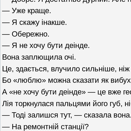
— Уже краще.
— Я скажу інакше.
— Обережно.
— Я не хочу бути деінде.
Вона заплющила очі.
Це, здається, влучило сильніше, ні
Бо «люблю» можна сказати як вибух, 
А «не хочу бути деінде» — це вже ге
Лія торкнулася пальцями його губ, н
— Тоді залишся тут, — сказала вона
— На ремонтній станції?