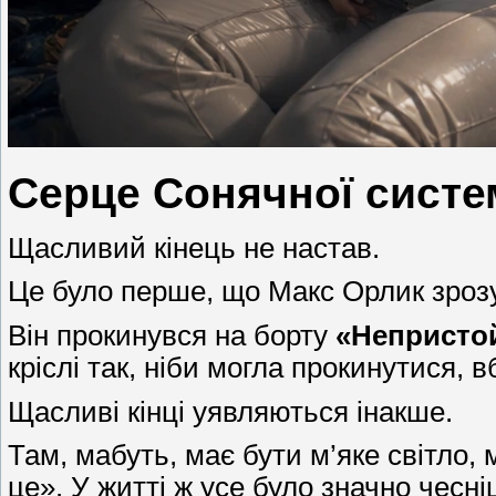
Серце Сонячної систем
Щасливий кінець не настав.
Це було перше, що Макс Орлик зрозу
Він прокинувся на борту
«Непристой
кріслі так, ніби могла прокинутися,
Щасливі кінці уявляються інакше.
Там, мабуть, має бути м’яке світло,
це». У житті ж усе було значно чесн