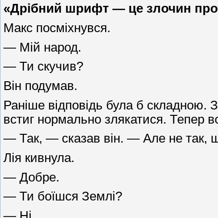
«Дрібний шрифт — це злочин прот
Макс посміхнувся.
— Мій народ.
— Ти скучив?
Він подумав.
Раніше відповідь була б складною. З
встиг нормально злякатися. Тепер в
— Так, — сказав він. — Але не так, 
Лія кивнула.
— Добре.
— Ти боїшся Землі?
— Ні.