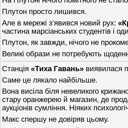
На Плутоні нічого помітного не стало
Плутон просто лишився.
Але в мережі з’явився новий рух:
«К
частина марсіанських студентів і о
Плутон, як завжди, нічого не проком
Великі образи не потребують щоден
Станція
«Тиха Гавань»
виявилася п
Саме це лякало найбільше.
Вона висіла біля невеликого крижано
стару оранжерею й магазин, де продав
аукціонів сумління. Ніяких психологі
Макс спершу не довіряв цьому.