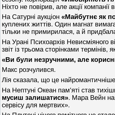
Ніхто не повірив, але акції компані
На Сатурні аукціон
«Майбутнє як п
куплених життів. Один магнат вимаг
тільки не примирилася, а й придбал
На Урані Психоархів Невисміяного 
звіт із трьома сторінками термінів, як
«Ви були незручними, але корисн
Макс розчулився.
Лія сказала, що це найромантичніше
На Нептуні Океан пам’яті став тихіш
мусиш залишатися»
. Мара Вейн на
сервісу для мертвих».