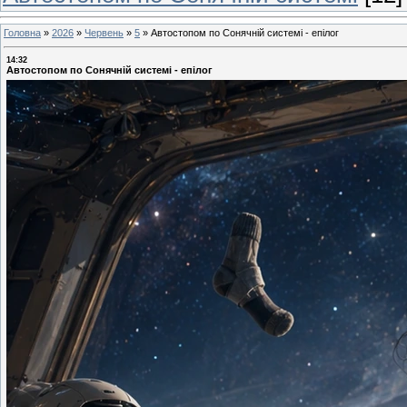
Головна
»
2026
»
Червень
»
5
»
Автостопом по Сонячній системі - епілог
14:32
Автостопом по Сонячній системі - епілог