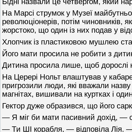
Бідні назвали це четвергом, який на
На Марсі струмок у Музеї майбутньог
революціонерів, потім чиновників, 
жорстоко, що один із них подав у ві
Хлопчик із пластиковою мушлею ста
Його мати просила не робити з дити
Дитина просила лише, щоб дорослі н
На Церері Нольт влаштував у кабаре
пригрозили люди, які вважали назву
магнітах, вишивали на куртках і оди
Гектор дуже образився, що його сар
— Я міг би мати пасивний дохід, — с
— Ти ШІ корабля, — відповіла Лія. —